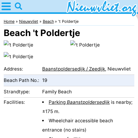
Home
Nieuwvliet
Home
Nieuwvliet
Beach
't Poldertje
Beach 't Poldertje
Tips
For
kids
Spend
Address:
Baanstpoldersedijk / Zeedijk
, Nieuwvliet
the
Apartments
Beach Path No.:
19
night
Campsites
Strandtype:
Family Beach
Facilities:
Parking
Baanstpoldersedijk
is nearby;
Cottages
±175 m.
-
Wheelchair accessible beach
entrance (no stairs)
Bad
-