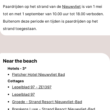
Paardrijden op het strand van de
Nieuwvliet
is van 1 mei
Bad
Zonneweelde
-
tot en met 1 september van 10.00 uur tot 18.00 verboden.
Zwinhoeve
Hotels
Buitenom deze periode en tijden is paardrijden op het
strand toegestaan.
Lastminutes
Beach
See
Near the beach
&
-
Hotels - 3*
do
Museums
-
Fletcher Hotel Nieuwvliet Bad
Cottages
Monuments
-
Lepelblad 97 - ZE1397
Lepelblad 97
Mills
-
Groede - Strand Resort Nieuwvliet-Bad
Observation
Attractions
Breskens Luxe - Strand Resort Nieuwvliet-Bad