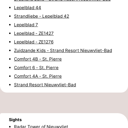
Lepelblad 44
points
-
Strandliebe - Lepelblad 42
Boat
-
Lepelblad 7
Lepelblad - ZE1427
Trips
Playgrounds
-
Lepelblad - ZE1276
Indoor
-
Zuidzande Kids - Strand Resort Nieuwvliet-Bad
Comfort 4B - St. Pierre
playgrounds
Bowling
-
Comfort 6 - St. Pierre
centres
Mini
Wellness
Comfort 4A - St. Pierre
Strand Resort Nieuwvliet-Bad
golf
centers
Villages
courses
&
Nature
Cities
Sports
Sights
-
Radar Tower of Nieuwvliet