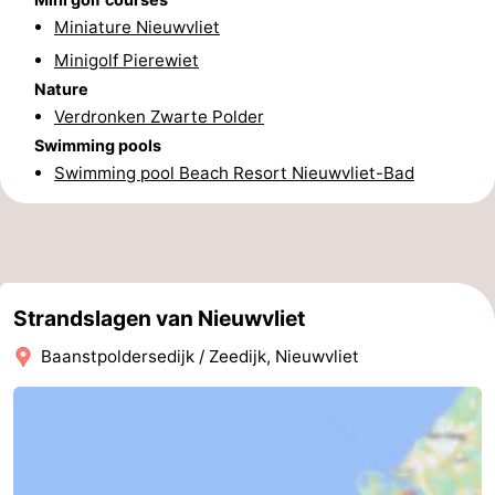
Miniature Nieuwvliet
Route
Minigolf Pierewiet
-
Nature
Verdronken Zwarte Polder
Parking
Medical
Swimming pools
Swimming pool Beach Resort Nieuwvliet-Bad
addresses
Region
Zeeland
Walcheren
Strandslagen van Nieuwvliet
-
Baanstpoldersedijk / Zeedijk, Nieuwvliet
Veere
-
Domburg
-
Zoutelande
-