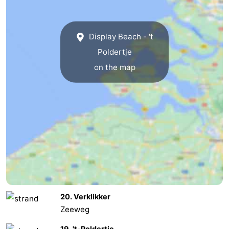
Vlissingen
-
Display Beach - 't
Middelburg
Zeeuws-
Poldertje
Vlaanderen
-
on the map
Breskens
-
Sluis
-
Cadzand
-
Retranchement
-
Nature
West
20. Verklikker
Het
Flanders
-
Zeeweg
Zwin
Bruges
-
19. 't-Poldertje