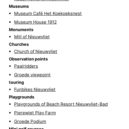
Museums
Swimming
-
Museum Café Het Koekoeksnest
pools
Horse
-
Museum House 1912
Monuments
riding
Golf
-
Mill of Nieuwvliet
Churches
courses
Surfing
-
Church of Nieuwvliet
Observation points
Sportfishing
Shark
Paalridders
teeth
Seals
Groede viewpoint
touring
spotting
Food
Funbikes Nieuwvliet
Playgrounds
&
Events
Playgrounds of Beach Resort Nieuwvliet-Bad
Beverages
Practical
Pierewiet Play Farm
Groede Podium
Forum
Mini golf courses