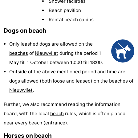
Shower facilities
Meersee
Beach
-
Beach pavilion
Rental beach cabins
Resort
De
-
Dogs on beach
Nieuwvliet-
Meulinge
EuroParcs
-
Only leashed dogs are allowed on the
Bad
Cadzand
Hoogduin
-
beaches
of
Nieuwvliet
during the period 1
May till 1 October between 10:00 till 18:00.
Noordzee
-
Outside of the above mentioned period and time are
Résidence
Resort
-
dogs allowed (both loose and leased) on the
beaches
of
Nieuwvliet
.
Cadzand-
Nieuwvliet-
Schoneveld
-
Further, we also recommend reading the information
Bad
Bad
Strand
-
board, with the local
beach
rules, which is often placed
Resort
Waterdunen
-
near every
beach
(entrance).
Nieuwvliet-
Zeebad
-
Horses on beach