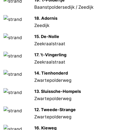
Baanstpoldersedijk / Zeedijk
Ghent
The
18. Adornis
Coast
-
Zeedijk
15. De-Nolle
Knokke-
-
Zeekraalstraat
Heist
Zeebrugge
-
17. 't-Vingerling
Zeekraalstraat
Blankenberge
-
14. Tienhonderd
Wenduine
Weather
Zwartepolderweg
Contact
13. Sluissche-Hompels
Zwartepolderweg
us
12. Tweede-Strange
Zwartepolderweg
16. Kieweg