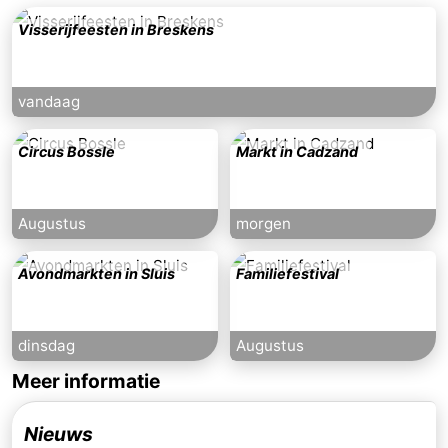
Visserijfeesten in Breskens
vandaag
Circus Bossle
Markt in Cadzand
Augustus
morgen
Avondmarkten in Sluis
Familiefestival
dinsdag
Augustus
Meer informatie
Nieuws