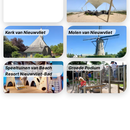
-
Zwembaden
-
Kerk van Nieuwvliet
Molen van Nieuwvliet
Paardrijden
-
Golfbanen
-
Surfen
Vuurtoren
Speeltuinen van Beach
Groede Podium
Eten
Resort Nieuwvliet-Bad
en
Haaientanden
drinken
Zeehonden
Evenementen
Praktisch