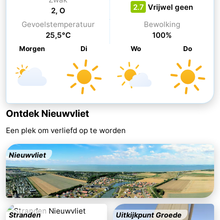
2.7
Vrijwel geen
2, O
Uitkijkpunten
Attracties
Gevoelstemperatuur
Bewolking
25,5°C
100%
-
Morgen
Di
Wo
Do
Rondvaarten
-
Speeltuinen
-
Binnenspeeltuinen
-
Ontdek Nieuwvliet
Bowlen
-
Een plek om verliefd op te worden
Minigolfbanen
Wellness
Nieuwvliet
centra
Dorpen
&
Natuur
Steden
Sporten
Stranden
Uitkijkpunt Groede