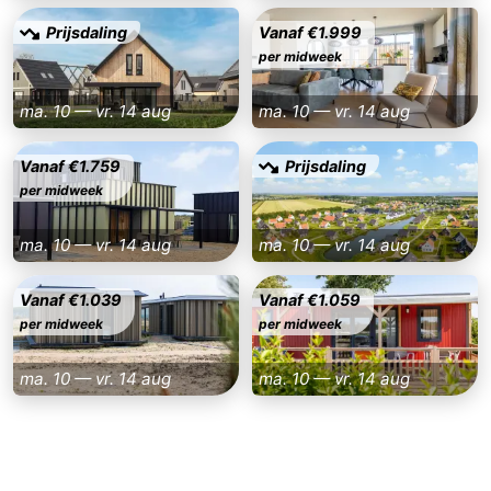
Prijsdaling
Vanaf €1.999
Natuur
West-
per midweek
Het
Vlaanderen
-
ma. 10 — vr. 14 aug
ma. 10 — vr. 14 aug
Zwin
Brugge
-
Vanaf €1.759
Prijsdaling
Gent
De
per midweek
Kust
-
ma. 10 — vr. 14 aug
ma. 10 — vr. 14 aug
Knokke-
-
Vanaf €1.039
Vanaf €1.059
per midweek
per midweek
Heist
Zeebrugge
-
ma. 10 — vr. 14 aug
ma. 10 — vr. 14 aug
Blankenberge
-
Wenduine
Weer
Contact