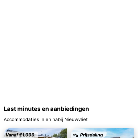
Forum
Route
-
Parkeren
Reisboekenwinkel
Nieuws
Medische
adressen
Regio
Zeeland
Last minutes en aanbiedingen
Accommodaties in en nabij Nieuwvliet
Walcheren
-
Vanaf €1.099
Prijsdaling