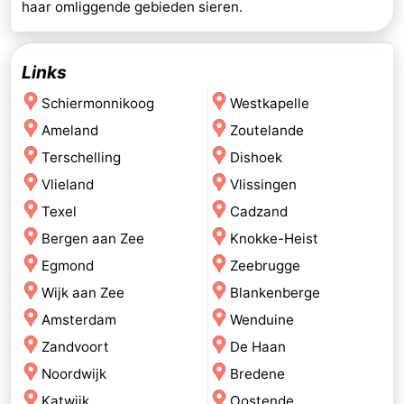
haar omliggende gebieden sieren.
Links
Schiermonnikoog
Westkapelle
Ameland
Zoutelande
Terschelling
Dishoek
Vlieland
Vlissingen
Texel
Cadzand
Bergen aan Zee
Knokke-Heist
Egmond
Zeebrugge
Wijk aan Zee
Blankenberge
Amsterdam
Wenduine
Zandvoort
De Haan
Noordwijk
Bredene
Katwijk
Oostende