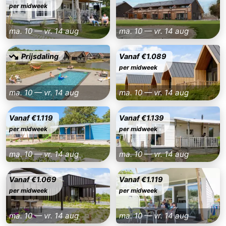
per midweek
Veere
-
ma. 10 — vr. 14 aug
ma. 10 — vr. 14 aug
Domburg
-
Prijsdaling
Vanaf €1.089
Zoutelande
-
per midweek
Vlissingen
-
ma. 10 — vr. 14 aug
ma. 10 — vr. 14 aug
Middelburg
Zeeuws-
Vanaf €1.119
Vanaf €1.139
per midweek
per midweek
Vlaanderen
-
Breskens
-
ma. 10 — vr. 14 aug
ma. 10 — vr. 14 aug
Sluis
-
Vanaf €1.069
Vanaf €1.119
per midweek
per midweek
Cadzand
-
ma. 10 — vr. 14 aug
ma. 10 — vr. 14 aug
Retranchement
-