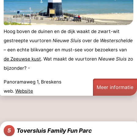
Natuur
West-
Het
Vlaanderen
-
Hoog boven de duinen en de dijk waakt de zwart-wit
Zwin
Brugge
-
gestreepte vuurtoren
Nieuwe Sluis
over de
Westerschelde
– een echte blikvanger en must-see voor bezoekers van
Gent
De
de Zeeuwse kust
. Wat maakt de vuurtoren
Nieuwe Sluis
zo
Kust
-
bijzonder? -
Knokke-
-
Panoramaweg 1, Breskens
Meer informatie
web.
Website
Heist
Zeebrugge
-
Blankenberge
-
Wenduine
Weer
Toversluis Family Fun Parc
5
Contact