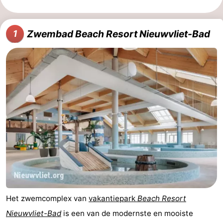
Nieuwvliet-
Zeebad
-
Zwembad Beach Resort Nieuwvliet-Bad
1
Bad
Zonneweelde
-
Zwinhoeve
Last
minutes
Strand
Zien
&
Bezienswaardigheden
doen
-
Musea
-
Monumenten
-
Het zwemcomplex van
vakantiepark
Beach Resort
Nieuwvliet-Bad
is een van de modernste en mooiste
Molens
-