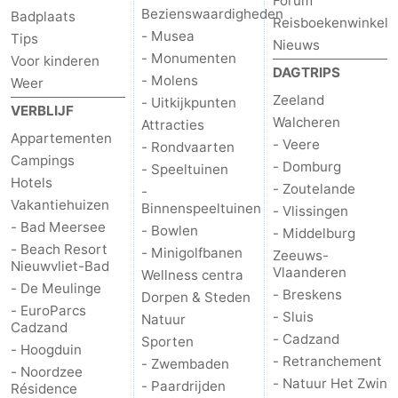
Forum
Bezienswaardigheden
Badplaats
Reisboekenwinkel
- Musea
Tips
Nieuws
- Monumenten
Voor kinderen
DAGTRIPS
- Molens
Weer
Zeeland
- Uitkijkpunten
VERBLIJF
Walcheren
Attracties
Appartementen
- Veere
- Rondvaarten
Campings
- Domburg
- Speeltuinen
Hotels
- Zoutelande
-
Vakantiehuizen
Binnenspeeltuinen
- Vlissingen
- Bad Meersee
- Bowlen
- Middelburg
- Beach Resort
- Minigolfbanen
Zeeuws-
Nieuwvliet-Bad
Vlaanderen
Wellness centra
- De Meulinge
- Breskens
Dorpen & Steden
- EuroParcs
- Sluis
Natuur
Cadzand
- Cadzand
Sporten
- Hoogduin
- Retranchement
- Zwembaden
- Noordzee
- Natuur Het Zwin
- Paardrijden
Résidence