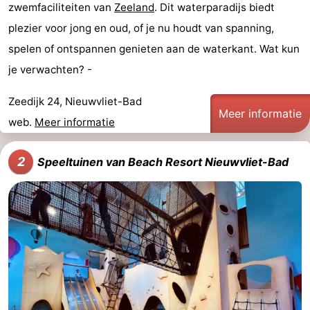
zwemfaciliteiten van
Zeeland
. Dit waterparadijs biedt
Uitkijkpunten
Attracties
plezier voor jong en oud, of je nu houdt van spanning,
spelen of ontspannen genieten aan de waterkant. Wat kun
-
je verwachten? -
Rondvaarten
-
Zeedijk 24, Nieuwvliet-Bad
Meer informatie
Speeltuinen
-
web.
Meer informatie
Binnenspeeltuinen
-
2
Speeltuinen van Beach Resort Nieuwvliet-Bad
Bowlen
-
Minigolfbanen
Wellness
centra
Dorpen
&
Natuur
Steden
Sporten