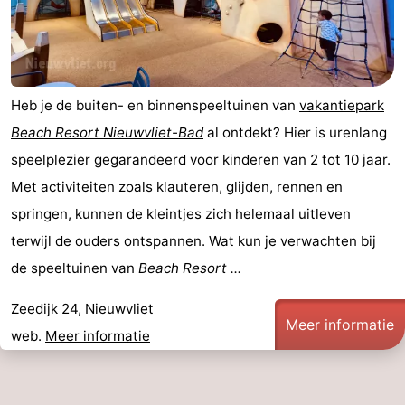
-
Zwembaden
-
Heb je de buiten- en binnenspeeltuinen van
vakantiepark
Paardrijden
-
Beach Resort Nieuwvliet-Bad
al ontdekt? Hier is urenlang
Golfbanen
-
speelplezier gegarandeerd voor kinderen van 2 tot 10 jaar.
Met activiteiten zoals klauteren, glijden, rennen en
Surfen
Vuurtoren
springen, kunnen de kleintjes zich helemaal uitleven
Eten
terwijl de ouders ontspannen. Wat kun je verwachten bij
de speeltuinen van
Beach Resort ...
en
Haaientanden
Zeedijk 24, Nieuwvliet
drinken
Zeehonden
Meer informatie
web.
Meer informatie
Evenementen
Praktisch