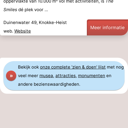
oppervlakte van 10.000 m² vol met activiteiten, is
The
Smiles
dé plek voor ...
Duinenwater 49, Knokke-Heist
Meer informatie
web.
Website
Bekijk ook
onze complete 'zien & doen' lijst
met nog
»
veel meer
musea
,
attracties
,
monumenten
en
andere bezienswaardigheden.