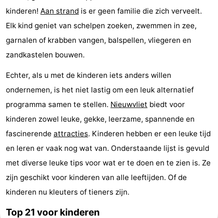
kinderen!
Aan strand
is er geen familie die zich verveelt.
Bad
-
Elk kind geniet van schelpen zoeken, zwemmen in zee,
Meersee
Beach
-
garnalen of krabben vangen, balspellen, vliegeren en
zandkastelen bouwen.
Resort
De
-
Echter, als u met de kinderen iets anders willen
Nieuwvliet-
Meulinge
EuroParcs
-
ondernemen, is het niet lastig om een leuk alternatief
Bad
Cadzand
Hoogduin
-
programma samen te stellen.
Nieuwvliet
biedt voor
kinderen zowel leuke, gekke, leerzame, spannende en
Noordzee
-
fascinerende
attracties
. Kinderen hebben er een leuke tijd
Résidence
Resort
-
en leren er vaak nog wat van. Onderstaande lijst is gevuld
met diverse leuke tips voor wat er te doen en te zien is. Ze
Cadzand-
Nieuwvliet-
Schoneveld
-
zijn geschikt voor kinderen van alle leeftijden. Of de
Bad
Bad
Strand
-
kinderen nu kleuters of tieners zijn.
Resort
Waterdunen
-
Top 21 voor kinderen