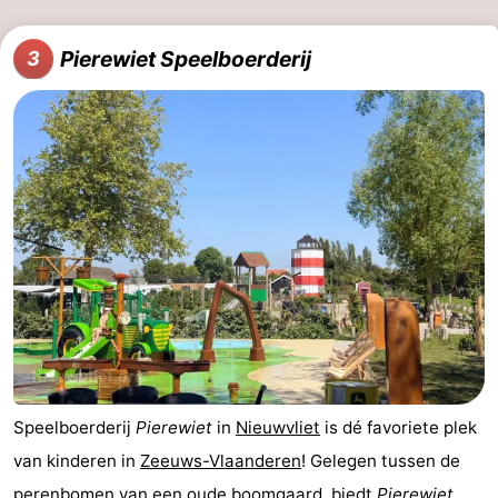
Forum
Pierewiet Speelboerderij
3
Route
-
Parkeren
Reisboekenwinkel
Nieuws
Medische
adressen
Regio
Zeeland
Speelboerderij
Pierewiet
in
Nieuwvliet
is dé favoriete plek
Walcheren
van kinderen in
Zeeuws-Vlaanderen
! Gelegen tussen de
-
perenbomen van een oude boomgaard, biedt
Pierewiet