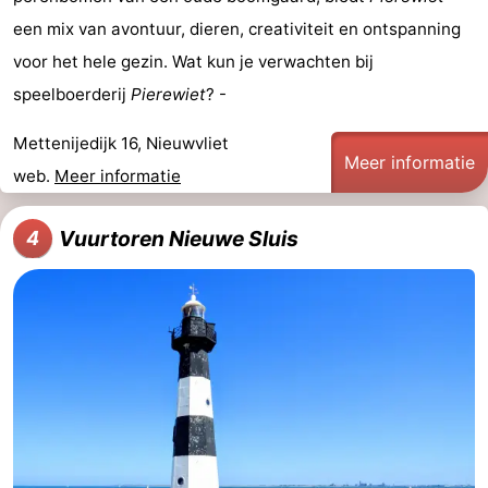
een mix van avontuur, dieren, creativiteit en ontspanning
Veere
-
voor het hele gezin. Wat kun je verwachten bij
Domburg
-
speelboerderij
Pierewiet
? -
Zoutelande
-
Mettenijedijk 16, Nieuwvliet
Meer informatie
web.
Meer informatie
Vlissingen
-
Middelburg
Zeeuws-
Vuurtoren Nieuwe Sluis
4
Vlaanderen
-
Breskens
-
Sluis
-
Cadzand
-
Retranchement
-