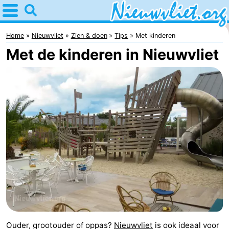
Home
Nieuwvliet
Home
Nieuwvliet
Zien & doen
Tips
Met kinderen
Met de kinderen in Nieuwvliet
Tips
Voor
kinderen
Overnachten
Appartementen
Campings
Hotels
Vakantiehuizen
-
Ouder, grootouder of oppas?
Nieuwvliet
is ook ideaal voor