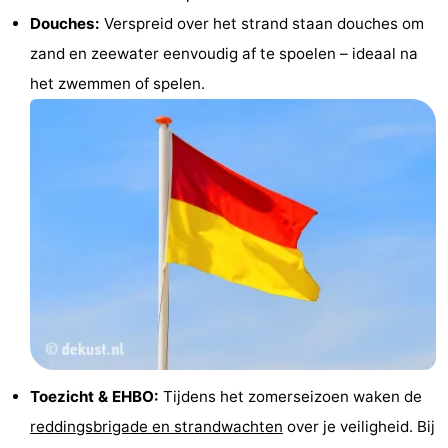
Douches:
Verspreid over het strand staan douches om
Natuur
West-
zand en zeewater eenvoudig af te spoelen – ideaal na
Het
Vlaanderen
-
het zwemmen of spelen.
Zwin
Brugge
-
Gent
De
Kust
-
Knokke-
-
Heist
Zeebrugge
-
Blankenberge
-
Wenduine
Weer
Toezicht & EHBO:
Tijdens het zomerseizoen waken de
reddingsbrigade en strandwachten
over je veiligheid. Bij
Contact