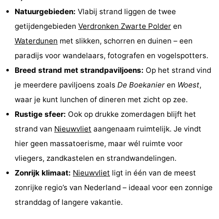
Natuurgebieden:
Vlabij strand liggen de twee
Uitkijkpunten
Attracties
getijdengebieden
Verdronken Zwarte Polder
en
-
Waterdunen
met slikken, schorren en duinen – een
paradijs voor wandelaars, fotografen en vogelspotters.
Rondvaarten
-
Breed strand met strandpaviljoens:
Op het strand vind
Speeltuinen
-
je meerdere paviljoens zoals
De Boekanier
en
Woest
,
waar je kunt lunchen of dineren met zicht op zee.
Binnenspeeltuinen
-
Rustige sfeer:
Ook op drukke zomerdagen blijft het
Bowlen
-
strand van
Nieuwvliet
aangenaam ruimtelijk. Je vindt
hier geen massatoerisme, maar wél ruimte voor
Minigolfbanen
Wellness
vliegers, zandkastelen en strandwandelingen.
centra
Dorpen
Zonrijk klimaat:
Nieuwvliet
ligt in één van de meest
zonrijke regio’s van Nederland – ideaal voor een zonnige
&
Natuur
stranddag of langere vakantie.
Steden
Sporten