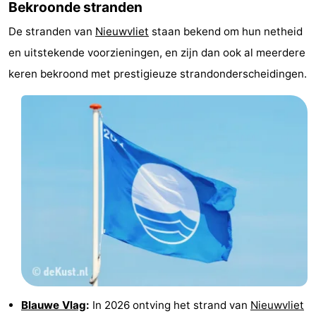
Bekroonde stranden
-
De stranden van
Nieuwvliet
staan bekend om hun netheid
en uitstekende voorzieningen, en zijn dan ook al meerdere
Zwembaden
-
keren bekroond met prestigieuze strandonderscheidingen.
Paardrijden
-
Golfbanen
-
Surfen
Vuurtoren
Eten
en
Haaientanden
drinken
Zeehonden
Evenementen
Blauwe Vlag
:
In 2026 ontving het strand van
Nieuwvliet
Praktisch