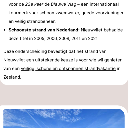
voor de
23e keer
de
Blauwe Vlag
– een internationaal
Forum
keurmerk voor schoon zwemwater, goede voorzieningen
en veilig strandbeheer.
Route
Schoonste strand van Nederland:
Nieuwvliet behaalde
-
deze titel in 2005, 2006, 2008, 2011 en 2021.
Parkeren
Reisboekenwinkel
Deze onderscheiding bevestigt dat het strand van
Nieuwvliet
een uitstekende keuze is voor wie wil genieten
Nieuws
van een
veilige, schone en ontspannen strandvakantie
in
Medische
Zeeland.
adressen
Regio
Zeeland
Walcheren
-