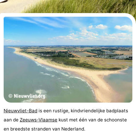
Bad
-
Meersee
Beach
-
Resort
De
-
Nieuwvliet-
Meulinge
EuroParcs
-
Bad
Cadzand
Hoogduin
-
Noordzee
-
Résidence
Resort
-
Cadzand-
Nieuwvliet-
Schoneveld
-
Nieuwvliet-Bad
is een rustige, kindvriendelijke badplaats
Bad
Bad
Strand
-
aan de
Zeeuws-Vlaamse
kust met één van de schoonste
en breedste stranden van Nederland.
Resort
Waterdunen
-