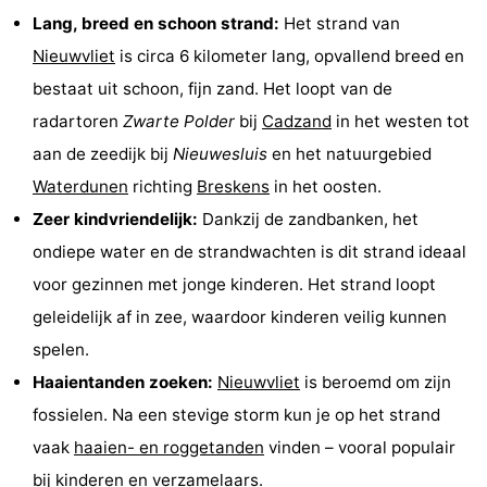
Lang, breed en schoon strand:
Het strand van
Nieuwvliet-
Zeebad
-
Nieuwvliet
is circa 6 kilometer lang, opvallend breed en
Bad
Zonneweelde
-
bestaat uit schoon, fijn zand. Het loopt van de
radartoren
Zwarte Polder
bij
Cadzand
in het westen tot
Zwinhoeve
Last
aan de zeedijk bij
Nieuwesluis
en het natuurgebied
minutes
Strand
Waterdunen
richting
Breskens
in het oosten.
Zeer kindvriendelijk:
Dankzij de zandbanken, het
Zien
ondiepe water en de strandwachten is dit strand ideaal
&
Bezienswaardigheden
voor gezinnen met jonge kinderen. Het strand loopt
geleidelijk af in zee, waardoor kinderen veilig kunnen
doen
-
spelen.
Musea
-
Haaientanden zoeken:
Nieuwvliet
is beroemd om zijn
fossielen. Na een stevige storm kun je op het strand
Monumenten
-
vaak
haaien- en roggetanden
vinden – vooral populair
Molens
-
bij kinderen en verzamelaars.