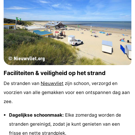
Veere
-
Domburg
-
Zoutelande
-
Vlissingen
-
Middelburg
Zeeuws-
Faciliteiten & veiligheid op het strand
Vlaanderen
-
De stranden van
Nieuwvliet
zijn schoon, verzorgd en
Breskens
-
voorzien van alle gemakken voor een ontspannen dag aan
zee.
Sluis
-
Dagelijkse schoonmaak:
Elke zomerdag worden de
Cadzand
-
stranden gereinigd, zodat je kunt genieten van een
Retranchement
-
frisse en nette strandplek.