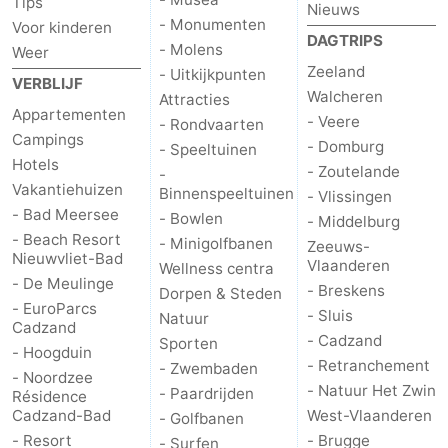
Tips
Nieuws
- Monumenten
Voor kinderen
DAGTRIPS
- Molens
Weer
Zeeland
- Uitkijkpunten
VERBLIJF
Walcheren
Attracties
Appartementen
- Veere
- Rondvaarten
Campings
- Domburg
- Speeltuinen
Hotels
- Zoutelande
-
Vakantiehuizen
Binnenspeeltuinen
- Vlissingen
- Bad Meersee
- Bowlen
- Middelburg
- Beach Resort
- Minigolfbanen
Zeeuws-
Nieuwvliet-Bad
Vlaanderen
Wellness centra
- De Meulinge
- Breskens
Dorpen & Steden
- EuroParcs
- Sluis
Natuur
Cadzand
- Cadzand
Sporten
- Hoogduin
- Retranchement
- Zwembaden
- Noordzee
- Natuur Het Zwin
- Paardrijden
Résidence
Cadzand-Bad
West-Vlaanderen
- Golfbanen
- Resort
- Brugge
- Surfen