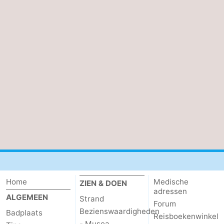
Home
Medische
ZIEN & DOEN
adressen
ALGEMEEN
Strand
Forum
Bezienswaardigheden
Badplaats
Reisboekenwinkel
- Musea