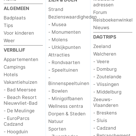
adressen
ALGEMEEN
Uitkijkpunten
Attracties
Strand
Forum
Bezienswaardigheden
Badplaats
Reisboekenwinkel
-
- Musea
Tips
Nieuws
- Monumenten
Voor kinderen
Rondvaarten
-
DAGTRIPS
- Molens
Weer
Zeeland
- Uitkijkpunten
Speeltuinen
-
VERBLIJF
Walcheren
Attracties
Appartementen
- Veere
- Rondvaarten
Binnenspeeltuinen
-
Campings
- Domburg
- Speeltuinen
Hotels
- Zoutelande
Bowlen
-
-
Vakantiehuizen
Binnenspeeltuinen
- Vlissingen
- Bad Meersee
Minigolfbanen
Wellness
- Bowlen
- Middelburg
- Beach Resort
- Minigolfbanen
Zeeuws-
Nieuwvliet-Bad
centra
Dorpen
Vlaanderen
Wellness centra
- De Meulinge
- Breskens
Dorpen & Steden
&
Natuur
- EuroParcs
- Sluis
Natuur
Cadzand
- Cadzand
Sporten
- Hoogduin
Steden
Sporten
- Retranchement