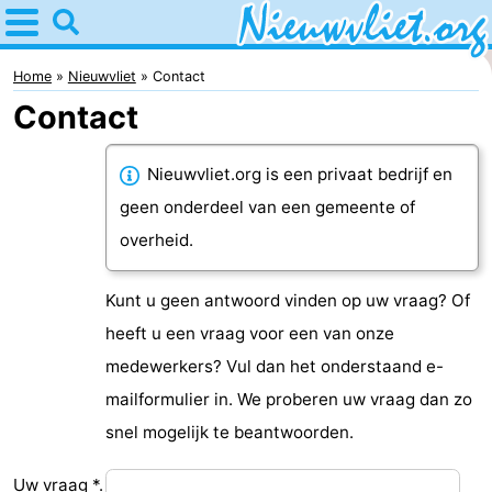
Home
Nieuwvliet
Home
Nieuwvliet
Contact
Contact
Tips
Voor
Nieuwvliet.org is een privaat bedrijf en
geen onderdeel van een gemeente of
kinderen
Overnachten
overheid.
Appartementen
Kunt u geen antwoord vinden op uw vraag? Of
Campings
heeft u een vraag voor een van onze
medewerkers? Vul dan het onderstaand e-
Hotels
mailformulier in. We proberen uw vraag dan zo
Vakantiehuizen
snel mogelijk te beantwoorden.
-
Uw vraag *.