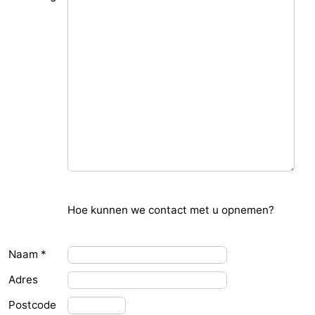
Bad
-
Meersee
Beach
-
Resort
De
-
Nieuwvliet-
Meulinge
EuroParcs
-
Bad
Cadzand
Hoogduin
-
Noordzee
-
Résidence
Resort
-
Hoe kunnen we contact met u opnemen?
Cadzand-
Nieuwvliet-
Schoneveld
-
Naam *
Bad
Bad
Strand
-
Adres
Resort
Waterdunen
-
Postcode