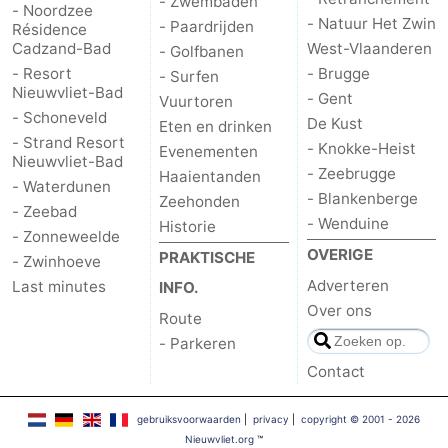
- Zwembaden
- Noordzee
- Natuur Het Zwin
- Paardrijden
Résidence
-
Cadzand-Bad
West-Vlaanderen
- Golfbanen
- Resort
- Brugge
Zwembaden
-
- Surfen
Nieuwvliet-Bad
- Gent
Vuurtoren
- Schoneveld
Paardrijden
-
De Kust
Eten en drinken
- Strand Resort
- Knokke-Heist
Evenementen
Nieuwvliet-Bad
Golfbanen
-
- Zeebrugge
Haaientanden
- Waterdunen
- Blankenberge
Zeehonden
Surfen
Vuurtoren
- Zeebad
- Wenduine
Historie
- Zonneweelde
OVERIGE
Eten
PRAKTISCHE
- Zwinhoeve
Adverteren
Last minutes
INFO.
en
Haaientanden
Over ons
Route
- Parkeren
drinken
Zeehonden
Contact
Evenementen
gebruiksvoorwaarden
|
privacy
|
copyright © 2001 - 2026
Praktisch
Nieuwvliet.org
™