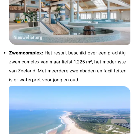
-
Zwembaden
-
Paardrijden
-
Golfbanen
-
Zwemcomplex:
Het resort beschikt over een
prachtig
zwemcomplex
van maar liefst 1.225 m², het modernste
Surfen
Vuurtoren
van
Zeeland
. Met meerdere zwembaden en faciliteiten
Eten
is er waterpret voor jong en oud.
en
Haaientanden
drinken
Zeehonden
Evenementen
Praktisch