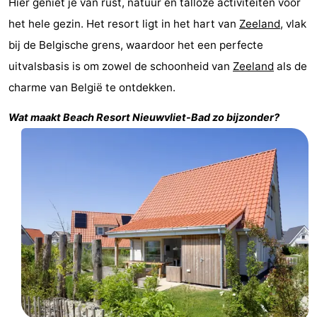
Hier geniet je van rust, natuur en talloze activiteiten voor
Nieuwvliet-
Zeebad
-
het hele gezin. Het resort ligt in het hart van
Zeeland
, vlak
bij de Belgische grens, waardoor het een perfecte
Bad
Zonneweelde
-
uitvalsbasis is om zowel de schoonheid van
Zeeland
als de
Zwinhoeve
Last
charme van België te ontdekken.
minutes
Strand
Wat maakt
Beach Resort Nieuwvliet-Bad
zo bijzonder?
Zien
&
Bezienswaardigheden
doen
-
Musea
-
Monumenten
-
Molens
-