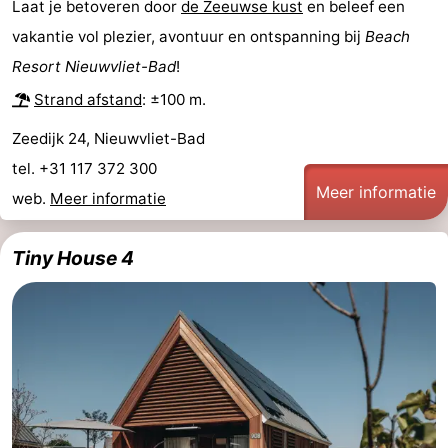
Laat je betoveren door
de Zeeuwse kust
en beleef een
vakantie vol plezier, avontuur en ontspanning bij
Beach
Natuur
West-
Resort Nieuwvliet-Bad
!
Het
Vlaanderen
-
Strand afstand
: ±100 m.
Zwin
Brugge
-
Zeedijk 24, Nieuwvliet-Bad
tel. +31 117 372 300
Gent
De
Meer informatie
web.
Meer informatie
Kust
-
Tiny House 4
Knokke-
-
Heist
Zeebrugge
-
Blankenberge
-
Wenduine
Weer
Contact