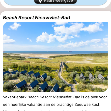
Kaart weergave
Bad
-
Beach Resort Nieuwvliet-Bad
Meersee
Beach
-
Resort
De
-
Nieuwvliet-
Meulinge
EuroParcs
-
Bad
Cadzand
Hoogduin
-
Noordzee
-
Résidence
Resort
-
Cadzand-
Nieuwvliet-
Schoneveld
-
Bad
Bad
Strand
-
Vakantiepark
Beach Resort Nieuwvliet-Bad
is dé plek voor
een heerlijke vakantie aan de prachtige Zeeuwse kust.
Resort
Waterdunen
-