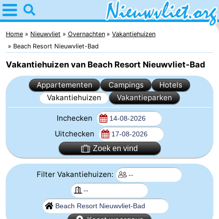
Home
Nieuwvliet
Home
Nieuwvliet
Overnachten
Vakantiehuizen
Beach Resort Nieuwvliet-Bad
Tips
Vakantiehuizen van Beach Resort Nieuwvliet-Bad
Voor
Appartementen
Campings
Hotels
Vakantiehuizen
Vakantieparken
kinderen
Overnachten
Inchecken
Appartementen
Uitchecken
Campings
Zoek en vind
Hotels
Filter Vakantiehuizen:
Vakantiehuizen
-