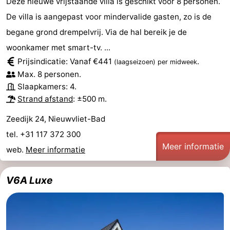
Deze nieuwe vrijstaande villa is geschikt voor 8 personen.
De villa is aangepast voor mindervalide gasten, zo is de
begane grond drempelvrij. Via de hal bereik je de
woonkamer met smart-tv. ...
Prijsindicatie: Vanaf €441
.
(laagseizoen)
per midweek
Max. 8 personen.
Slaapkamers: 4.
Strand afstand
: ±500 m.
Zeedijk 24, Nieuwvliet-Bad
tel. +31 117 372 300
Meer informatie
web.
Meer informatie
V6A Luxe