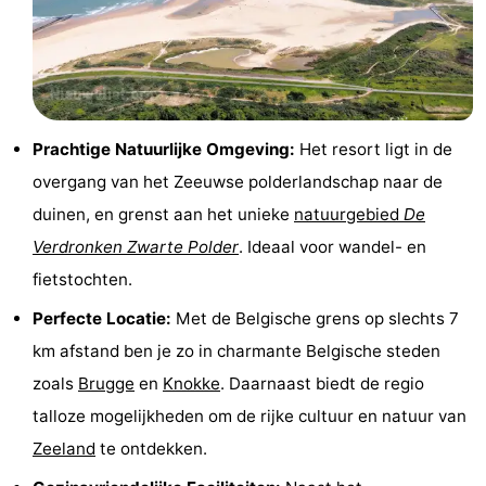
Forum
Route
-
Prachtige Natuurlijke Omgeving:
Het resort ligt in de
overgang van het Zeeuwse polderlandschap naar de
Parkeren
Reisboekenwinkel
duinen, en grenst aan het unieke
natuurgebied
De
Nieuws
Verdronken Zwarte Polder
. Ideaal voor wandel- en
fietstochten.
Medische
Perfecte Locatie:
Met de Belgische grens op slechts 7
adressen
Regio
km afstand ben je zo in charmante Belgische steden
Zeeland
zoals
Brugge
en
Knokke
. Daarnaast biedt de regio
talloze mogelijkheden om de rijke cultuur en natuur van
Walcheren
Zeeland
te ontdekken.
-