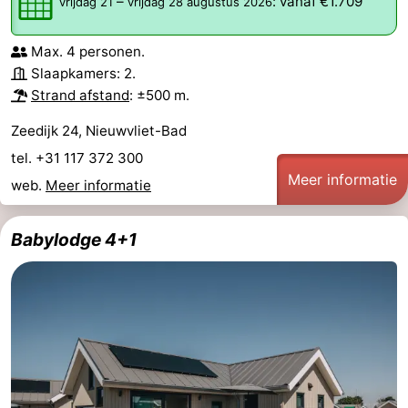
–
:
vanaf €1.709
vrijdag 21
vrijdag 28 augustus 2026
Max. 4 personen.
Slaapkamers: 2.
Strand afstand
: ±500 m.
Zeedijk 24, Nieuwvliet-Bad
tel. +31 117 372 300
Meer informatie
web.
Meer informatie
Babylodge 4+1