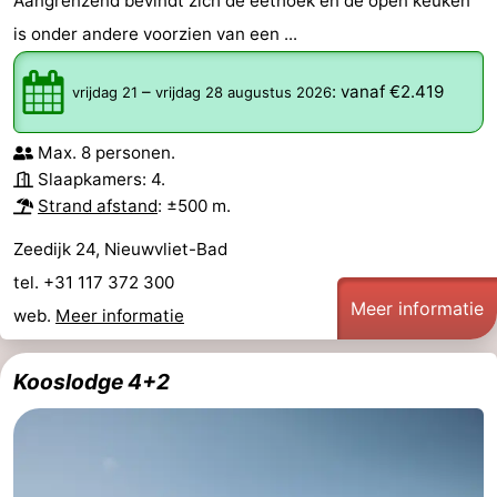
Aangrenzend bevindt zich de eethoek en de open keuken
is onder andere voorzien van een ...
–
:
vanaf €2.419
vrijdag 21
vrijdag 28 augustus 2026
Max. 8 personen.
Slaapkamers: 4.
Strand afstand
: ±500 m.
Zeedijk 24, Nieuwvliet-Bad
tel. +31 117 372 300
Meer informatie
web.
Meer informatie
Kooslodge 4+2