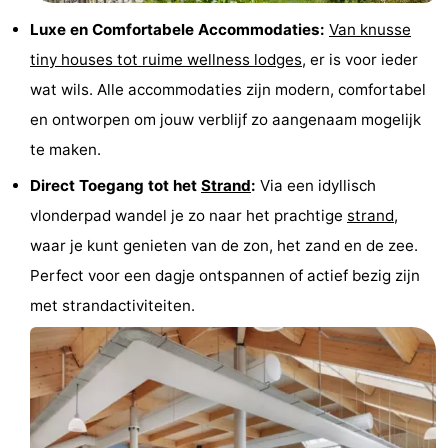
Uitkijkpunten
Attracties
Luxe en Comfortabele Accommodaties:
Van knusse
tiny houses tot ruime wellness lodges
, er is voor ieder
-
wat wils. Alle accommodaties zijn modern, comfortabel
Rondvaarten
-
en ontworpen om jouw verblijf zo aangenaam mogelijk
te maken.
Speeltuinen
-
Direct Toegang tot het
Strand
:
Via een idyllisch
Binnenspeeltuinen
-
vlonderpad wandel je zo naar het prachtige
strand
,
waar je kunt genieten van de zon, het zand en de zee.
Bowlen
-
Perfect voor een dagje ontspannen of actief bezig zijn
Minigolfbanen
Wellness
met strandactiviteiten.
centra
Dorpen
&
Natuur
Steden
Sporten