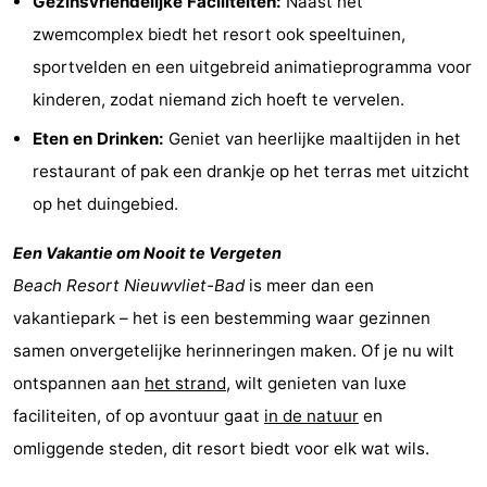
Gezinsvriendelijke Faciliteiten:
Naast het
zwemcomplex biedt het resort ook speeltuinen,
Veere
-
sportvelden en een uitgebreid animatieprogramma voor
Domburg
-
kinderen, zodat niemand zich hoeft te vervelen.
Zoutelande
-
Eten en Drinken:
Geniet van heerlijke maaltijden in het
restaurant of pak een drankje op het terras met uitzicht
Vlissingen
-
op het duingebied.
Middelburg
Zeeuws-
Een Vakantie om Nooit te Vergeten
Vlaanderen
-
Beach Resort Nieuwvliet-Bad
is meer dan een
vakantiepark – het is een bestemming waar gezinnen
Breskens
-
samen onvergetelijke herinneringen maken. Of je nu wilt
Sluis
-
ontspannen aan
het strand
, wilt genieten van luxe
faciliteiten, of op avontuur gaat
in de natuur
en
Cadzand
-
omliggende steden, dit resort biedt voor elk wat wils.
Retranchement
-