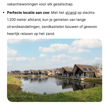
vakantiewoningen voor elk gezelschap.
Uitkijkpunten
Attracties
Perfecte locatie aan zee
: Met het
strand
op slechts
-
1.200 meter afstand, kun je genieten van lange
strandwandelingen, zandkastelen bouwen of gewoon
Rondvaarten
-
heerlijk relaxen op het zand.
Speeltuinen
-
Binnenspeeltuinen
-
Bowlen
-
Minigolfbanen
Wellness
centra
Dorpen
&
Natuur
Steden
Sporten