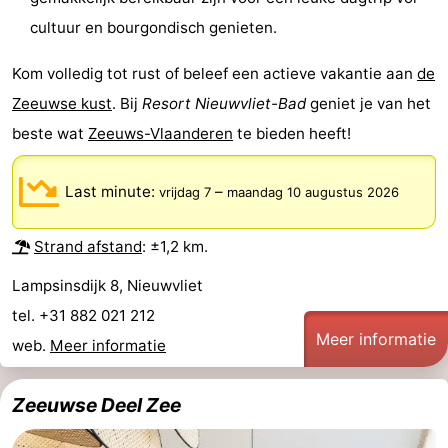
cultuur en bourgondisch genieten.
Forum
Kom volledig tot rust of beleef een actieve vakantie aan
de
Route
Zeeuwse kust
. Bij
Resort Nieuwvliet-Bad
geniet je van het
-
beste wat
Zeeuws-Vlaanderen
te bieden heeft!
Parkeren
Reisboekenwinkel
Last minute:
–
vrijdag 7
maandag 10 augustus 2026
Nieuws
Strand afstand
: ±1,2 km.
Medische
Lampsinsdijk 8, Nieuwvliet
adressen
Regio
tel. +31 882 021 212
Meer informatie
web.
Meer informatie
Zeeland
Walcheren
Zeeuwse Deel Zee
-