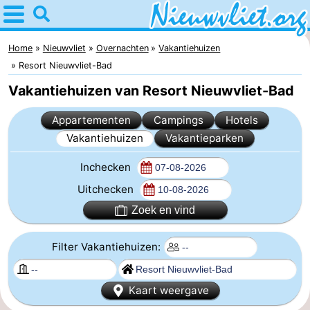
Home
Nieuwvliet
Home
Nieuwvliet
Overnachten
Vakantiehuizen
Resort Nieuwvliet-Bad
Tips
Vakantiehuizen van Resort Nieuwvliet-Bad
Voor
Appartementen
Campings
Hotels
Vakantiehuizen
Vakantieparken
kinderen
Overnachten
Inchecken
Appartementen
Uitchecken
Campings
Zoek en vind
Hotels
Filter Vakantiehuizen:
Vakantiehuizen
Kaart weergave
-