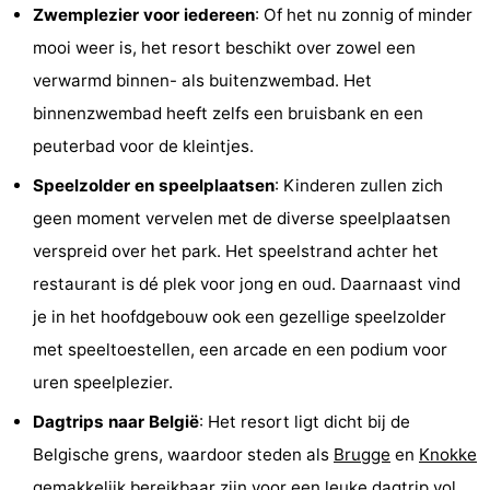
Zwemplezier voor iedereen
: Of het nu zonnig of minder
-
mooi weer is, het resort beschikt over zowel een
verwarmd binnen- als buitenzwembad. Het
Zwembaden
-
binnenzwembad heeft zelfs een bruisbank en een
Paardrijden
-
peuterbad voor de kleintjes.
Golfbanen
-
Speelzolder en speelplaatsen
: Kinderen zullen zich
geen moment vervelen met de diverse speelplaatsen
Surfen
Vuurtoren
verspreid over het park. Het speelstrand achter het
Eten
restaurant is dé plek voor jong en oud. Daarnaast vind
je in het hoofdgebouw ook een gezellige speelzolder
en
Haaientanden
met speeltoestellen, een arcade en een podium voor
drinken
Zeehonden
uren speelplezier.
Dagtrips naar België
: Het resort ligt dicht bij de
Evenementen
Belgische grens, waardoor steden als
Brugge
en
Knokke
Praktisch
gemakkelijk bereikbaar zijn voor een leuke dagtrip vol