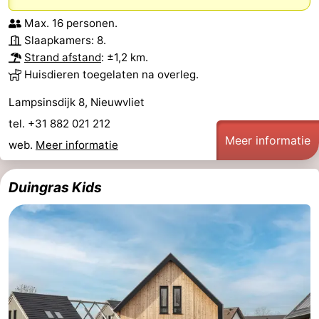
Max. 16 personen.
Natuur
West-
Slaapkamers: 8.
Strand afstand
: ±1,2 km.
Het
Vlaanderen
-
Huisdieren toegelaten na overleg.
Zwin
Brugge
-
Lampsinsdijk 8, Nieuwvliet
Gent
De
tel. +31 882 021 212
Meer informatie
web.
Meer informatie
Kust
-
Duingras Kids
Knokke-
-
Heist
Zeebrugge
-
Blankenberge
-
Wenduine
Weer
Contact