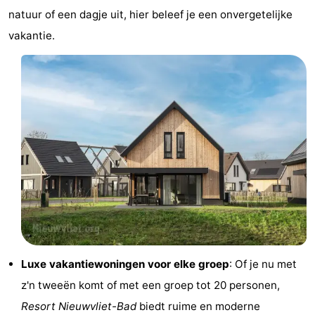
natuur of een dagje uit, hier beleef je een onvergetelijke
Nieuwvliet-
Zeebad
-
vakantie.
Bad
Zonneweelde
-
Zwinhoeve
Last
minutes
Strand
Zien
&
Bezienswaardigheden
doen
-
Musea
-
Luxe vakantiewoningen voor elke groep
: Of je nu met
Monumenten
-
z'n tweeën komt of met een groep tot 20 personen,
Molens
-
Resort Nieuwvliet-Bad
biedt ruime en moderne