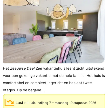
Veere
-
Domburg
-
Zoutelande
-
Vlissingen
-
Middelburg
Zeeuws-
Vlaanderen
-
Het
Zeeuwse Deel Zee
vakantiehuis leent zicht uitstekend
Breskens
-
voor een gezellige vakantie met de hele familie. Het huis is
comfortabel en compleet ingericht en beslaat twee
Sluis
-
etages. Op de begane ...
Cadzand
-
Last minute:
–
vrijdag 7
maandag 10 augustus 2026
Retranchement
-