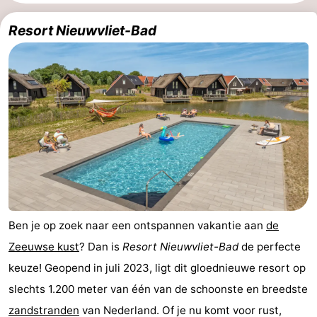
Bad
-
Resort Nieuwvliet-Bad
Meersee
Beach
-
Resort
De
-
Nieuwvliet-
Meulinge
EuroParcs
-
Bad
Cadzand
Hoogduin
-
Noordzee
-
Résidence
Resort
-
Ben je op zoek naar een ontspannen vakantie aan
de
Cadzand-
Nieuwvliet-
Schoneveld
-
Zeeuwse kust
? Dan is
Resort Nieuwvliet-Bad
de perfecte
keuze! Geopend in juli 2023, ligt dit gloednieuwe resort op
Bad
Bad
Strand
-
slechts 1.200 meter van één van de schoonste en breedste
Resort
Waterdunen
-
zandstranden
van Nederland. Of je nu komt voor rust,