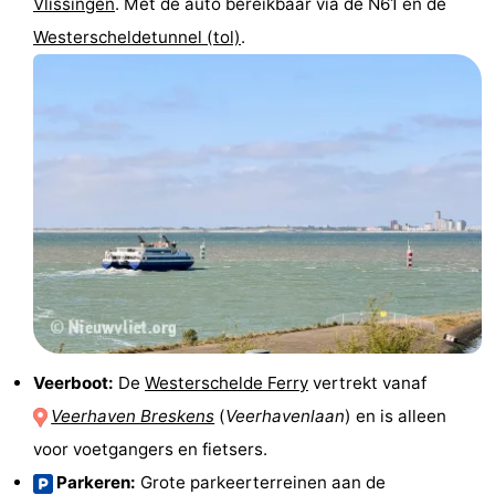
Vlissingen
. Met de auto bereikbaar via de N61 en de
Westerscheldetunnel (tol)
.
Veerboot:
De
Westerschelde Ferry
vertrekt vanaf
Veerhaven Breskens
(
Veerhavenlaan
) en is alleen
voor voetgangers en fietsers.
Parkeren:
Grote parkeerterreinen aan de