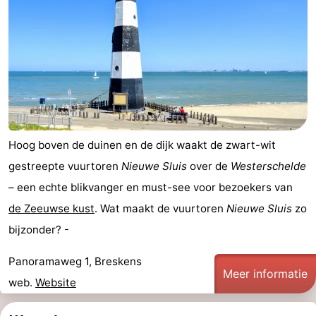
Natuur
West-
Het
Vlaanderen
-
Zwin
Brugge
-
Gent
De
Hoog boven de duinen en de dijk waakt de zwart-wit
Kust
-
gestreepte vuurtoren
Nieuwe Sluis
over de
Westerschelde
Knokke-
-
– een echte blikvanger en must-see voor bezoekers van
de Zeeuwse kust
. Wat maakt de vuurtoren
Nieuwe Sluis
zo
Heist
Zeebrugge
-
bijzonder? -
Blankenberge
-
Panoramaweg 1, Breskens
Meer informatie
Wenduine
Weer
web.
Website
Contact