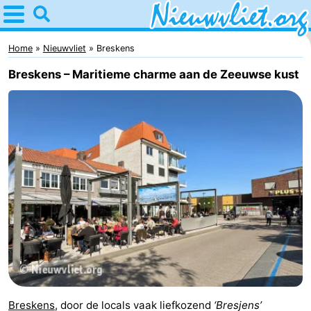
Home
Nieuwvliet
Home
Nieuwvliet
Breskens
Breskens – Maritieme charme aan de Zeeuwse kust
Tips
Voor
kinderen
Overnachten
Appartementen
Campings
Hotels
Vakantiehuizen
-
Breskens
, door de locals vaak liefkozend
‘Bresjens’