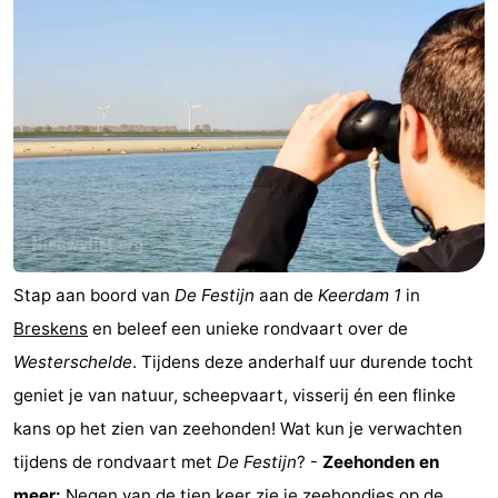
-
Zwembaden
-
Paardrijden
-
Golfbanen
-
Surfen
Vuurtoren
Eten
Stap aan boord van
De Festijn
aan de
Keerdam 1
in
Breskens
en beleef een unieke rondvaart over de
en
Haaientanden
Westerschelde
. Tijdens deze anderhalf uur durende tocht
drinken
Zeehonden
geniet je van natuur, scheepvaart, visserij én een flinke
kans op het zien van zeehonden! Wat kun je verwachten
Evenementen
tijdens de rondvaart met
De Festijn
? -
Zeehonden en
Praktisch
meer:
Negen van de tien keer zie je zeehondjes op de ...