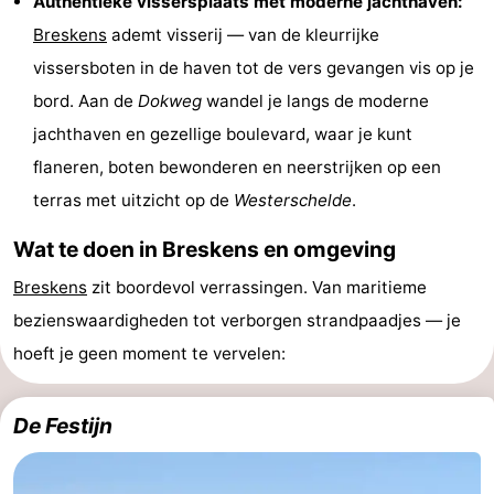
Authentieke vissersplaats met moderne jachthaven:
Uitkijkpunten
Attracties
Breskens
ademt visserij — van de kleurrijke
vissersboten in de haven tot de vers gevangen vis op je
-
bord. Aan de
Dokweg
wandel je langs de moderne
Rondvaarten
-
jachthaven en gezellige boulevard, waar je kunt
flaneren, boten bewonderen en neerstrijken op een
Speeltuinen
-
terras met uitzicht op de
Westerschelde
.
Binnenspeeltuinen
-
Wat te doen in Breskens en omgeving
Bowlen
-
Breskens
zit boordevol verrassingen. Van maritieme
bezienswaardigheden tot verborgen strandpaadjes — je
Minigolfbanen
Wellness
hoeft je geen moment te vervelen:
centra
Dorpen
De Festijn
&
Natuur
Steden
Sporten