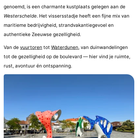
genoemd, is een charmante kustplaats gelegen aan de
Bad
-
Westerschelde
. Het vissersstadje heeft een fijne mix van
Meersee
Beach
-
maritieme bedrijvigheid, strandvakantiegevoel en
authentieke Zeeuwse gezelligheid.
Resort
De
-
Van de
vuurtoren
tot
Waterdunen
, van duinwandelingen
Nieuwvliet-
Meulinge
EuroParcs
-
tot de gezelligheid op de boulevard — hier vind je ruimte,
Bad
Cadzand
Hoogduin
-
rust, avontuur én ontspanning.
Noordzee
-
Résidence
Resort
-
Cadzand-
Nieuwvliet-
Schoneveld
-
Bad
Bad
Strand
-
Resort
Waterdunen
-