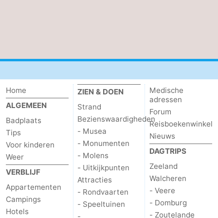
Home
Medische
ZIEN & DOEN
adressen
ALGEMEEN
Strand
Forum
Bezienswaardigheden
Badplaats
Reisboekenwinkel
- Musea
Tips
Nieuws
- Monumenten
Voor kinderen
DAGTRIPS
- Molens
Weer
Zeeland
- Uitkijkpunten
VERBLIJF
Walcheren
Attracties
Appartementen
- Veere
- Rondvaarten
Campings
- Domburg
- Speeltuinen
Hotels
- Zoutelande
-