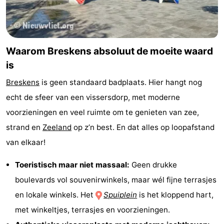
Nieuwvliet-
Zeebad
-
Bad
Zonneweelde
-
Waarom Breskens absoluut de moeite waard
Zwinhoeve
Last
is
minutes
Strand
Breskens
is geen standaard badplaats. Hier hangt nog
echt de sfeer van een vissersdorp, met moderne
Zien
voorzieningen en veel ruimte om te genieten van zee,
&
Bezienswaardigheden
strand en
Zeeland
op z’n best. En dat alles op loopafstand
van elkaar!
doen
-
Toeristisch maar niet massaal:
Geen drukke
Musea
-
boulevards vol souvenirwinkels, maar wél fijne terrasjes
Monumenten
-
en lokale winkels. Het
Spuiplein
is het kloppend hart,
met winkeltjes, terrasjes en voorzieningen.
Molens
-