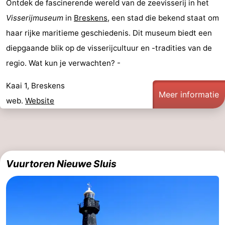
Ontdek de fascinerende wereld van de zeevisserij in het
Veere
-
Visserijmuseum
in
Breskens
, een stad die bekend staat om
haar rijke maritieme geschiedenis. Dit museum biedt een
Domburg
-
diepgaande blik op de visserijcultuur en -tradities van de
Zoutelande
-
regio. Wat kun je verwachten? -
Vlissingen
-
Kaai 1, Breskens
Meer informatie
web.
Website
Middelburg
Zeeuws-
Vlaanderen
-
Breskens
-
Vuurtoren Nieuwe Sluis
Sluis
-
Cadzand
-
Retranchement
-