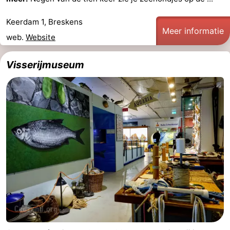
Forum
Keerdam 1, Breskens
Meer informatie
web.
Website
Route
-
Visserijmuseum
Parkeren
Reisboekenwinkel
Nieuws
Medische
adressen
Regio
Zeeland
Walcheren
-