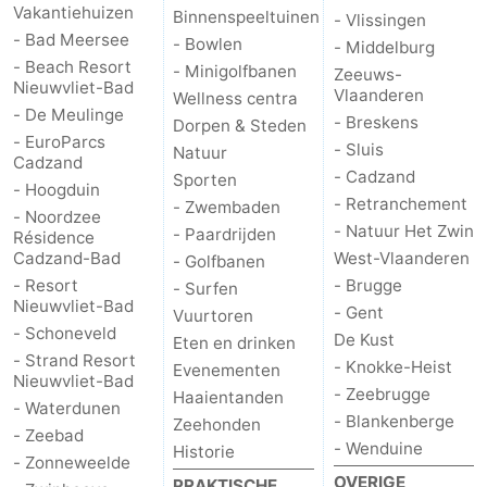
Vakantiehuizen
Binnenspeeltuinen
- Vlissingen
- Bad Meersee
- Bowlen
- Middelburg
- Beach Resort
- Minigolfbanen
Zeeuws-
Nieuwvliet-Bad
Vlaanderen
Wellness centra
- De Meulinge
- Breskens
Dorpen & Steden
- EuroParcs
- Sluis
Natuur
Cadzand
- Cadzand
Sporten
- Hoogduin
- Retranchement
- Zwembaden
- Noordzee
- Natuur Het Zwin
- Paardrijden
Résidence
Cadzand-Bad
West-Vlaanderen
- Golfbanen
- Resort
- Brugge
- Surfen
Nieuwvliet-Bad
- Gent
Vuurtoren
- Schoneveld
De Kust
Eten en drinken
- Strand Resort
- Knokke-Heist
Evenementen
Nieuwvliet-Bad
- Zeebrugge
Haaientanden
- Waterdunen
- Blankenberge
Zeehonden
- Zeebad
- Wenduine
Historie
- Zonneweelde
OVERIGE
PRAKTISCHE