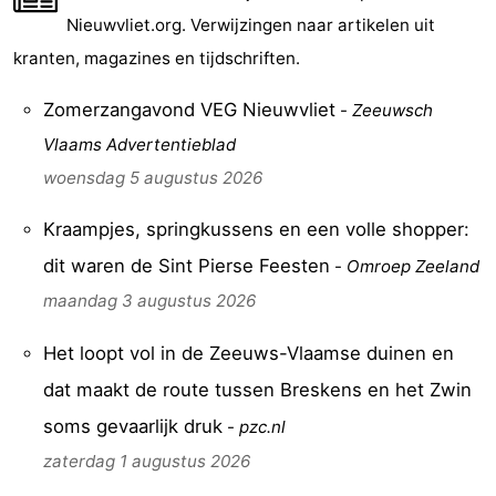
Nieuwvliet.org. Verwijzingen naar artikelen uit
Bad
-
kranten, magazines en tijdschriften.
Meersee
Beach
-
Zomerzangavond VEG Nieuwvliet
-
Zeeuwsch
Resort
De
-
Vlaams Advertentieblad
Nieuwvliet-
Meulinge
EuroParcs
-
woensdag 5 augustus 2026
Bad
Cadzand
Hoogduin
-
Kraampjes, springkussens en een volle shopper:
dit waren de Sint Pierse Feesten
-
Omroep Zeeland
Noordzee
-
maandag 3 augustus 2026
Résidence
Resort
-
Het loopt vol in de Zeeuws-Vlaamse duinen en
Cadzand-
Nieuwvliet-
Schoneveld
-
dat maakt de route tussen Breskens en het Zwin
soms gevaarlijk druk
Bad
Bad
Strand
-
-
pzc.nl
zaterdag 1 augustus 2026
Resort
Waterdunen
-