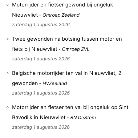
Motorrijder en fietser gewond bij ongeluk
Nieuwvliet-
Zeebad
-
Nieuwvliet
-
Omroep Zeeland
Bad
Zonneweelde
-
zaterdag 1 augustus 2026
Zwinhoeve
Last
Twee gewonden na botsing tussen motor en
fiets bij Nieuwvliet
-
Omroep ZVL
minutes
Strand
zaterdag 1 augustus 2026
Zien
Belgische motorrijder ten val in Nieuwvliet, 2
&
Bezienswaardigheden
gewonden
-
HVZeeland
doen
-
zaterdag 1 augustus 2026
Musea
-
Motorrijder en fietser ten val bij ongeluk op Sint
Bavodijk in Nieuwvliet
-
BN DeStem
Monumenten
-
zaterdag 1 augustus 2026
Molens
-