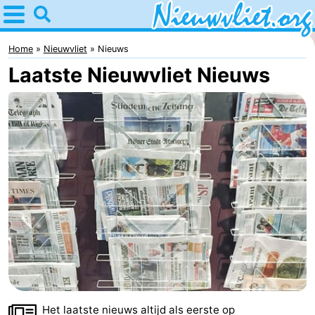
Home
Nieuwvliet
Home
Nieuwvliet
Nieuws
Laatste Nieuwvliet Nieuws
Tips
Voor
kinderen
Overnachten
Appartementen
Campings
Hotels
Vakantiehuizen
-
Het laatste nieuws altijd als eerste op