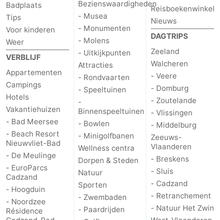
Bezienswaardigheden
Badplaats
Reisboekenwinkel
- Musea
Tips
Nieuws
- Monumenten
Voor kinderen
DAGTRIPS
- Molens
Weer
Zeeland
- Uitkijkpunten
VERBLIJF
Walcheren
Attracties
Appartementen
- Veere
- Rondvaarten
Campings
- Domburg
- Speeltuinen
Hotels
- Zoutelande
-
Vakantiehuizen
Binnenspeeltuinen
- Vlissingen
- Bad Meersee
- Bowlen
- Middelburg
- Beach Resort
- Minigolfbanen
Zeeuws-
Nieuwvliet-Bad
Vlaanderen
Wellness centra
- De Meulinge
- Breskens
Dorpen & Steden
- EuroParcs
- Sluis
Natuur
Cadzand
- Cadzand
Sporten
- Hoogduin
- Retranchement
- Zwembaden
- Noordzee
- Natuur Het Zwin
- Paardrijden
Résidence