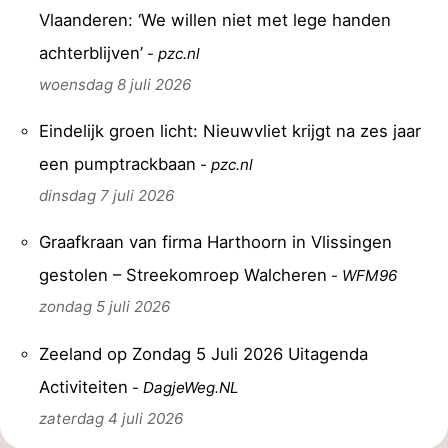
Vlaanderen: ‘We willen niet met lege handen
Veere
-
achterblijven’
-
pzc.nl
Domburg
-
woensdag 8 juli 2026
Zoutelande
-
Eindelijk groen licht: Nieuwvliet krijgt na zes jaar
een pumptrackbaan
-
pzc.nl
Vlissingen
-
dinsdag 7 juli 2026
Middelburg
Zeeuws-
Graafkraan van firma Harthoorn in Vlissingen
Vlaanderen
-
gestolen – Streekomroep Walcheren
-
WFM96
Breskens
-
zondag 5 juli 2026
Sluis
-
Zeeland op Zondag 5 Juli 2026 Uitagenda
Activiteiten
-
DagjeWeg.NL
Cadzand
-
zaterdag 4 juli 2026
Retranchement
-