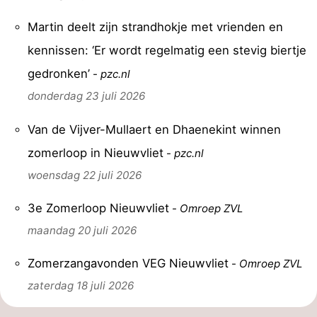
-
Martin deelt zijn strandhokje met vrienden en
kennissen: ‘Er wordt regelmatig een stevig biertje
Zwembaden
-
gedronken’
-
pzc.nl
Paardrijden
-
donderdag 23 juli 2026
Golfbanen
-
Van de Vijver-Mullaert en Dhaenekint winnen
Surfen
Vuurtoren
zomerloop in Nieuwvliet
-
pzc.nl
woensdag 22 juli 2026
Eten
3e Zomerloop Nieuwvliet
-
Omroep ZVL
en
Haaientanden
maandag 20 juli 2026
drinken
Zeehonden
Zomerzangavonden VEG Nieuwvliet
-
Omroep ZVL
Evenementen
zaterdag 18 juli 2026
Praktisch