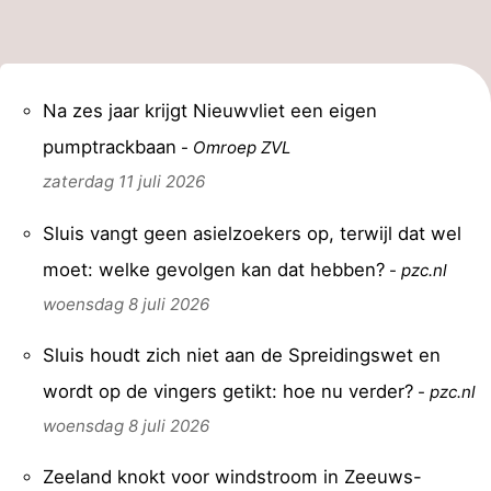
Forum
Route
Na zes jaar krijgt Nieuwvliet een eigen
-
pumptrackbaan
-
Omroep ZVL
zaterdag 11 juli 2026
Parkeren
Reisboekenwinkel
Sluis vangt geen asielzoekers op, terwijl dat wel
Nieuws
moet: welke gevolgen kan dat hebben?
-
pzc.nl
Medische
woensdag 8 juli 2026
adressen
Regio
Sluis houdt zich niet aan de Spreidingswet en
Zeeland
wordt op de vingers getikt: hoe nu verder?
-
pzc.nl
woensdag 8 juli 2026
Walcheren
Zeeland knokt voor windstroom in Zeeuws-
-