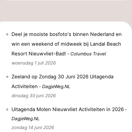
Natuur
West-
Het
Vlaanderen
-
Deel je mooiste bosfoto's binnen Nederland en
Zwin
Brugge
-
win een weekend of midweek bij Landal Beach
Gent
De
Resort Nieuwvliet-Bad!
-
Columbus Travel
woensdag 1 juli 2026
Kust
-
Zeeland op Zondag 30 Juni 2026 Uitagenda
Knokke-
-
Activiteiten
-
DagjeWeg.NL
Heist
Zeebrugge
-
dinsdag 30 juni 2026
Blankenberge
-
Uitagenda Molen Nieuwvliet Activiteiten in 2026
-
Wenduine
Weer
DagjeWeg.NL
zondag 14 juni 2026
Contact