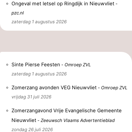
Ongeval met letsel op Ringdijk in Nieuwvliet
-
Uitkijkpunten
Attracties
pzc.nl
zaterdag 1 augustus 2026
-
Rondvaarten
-
Speeltuinen
-
Binnenspeeltuinen
-
Sinte Pierse Feesten
-
Omroep ZVL
zaterdag 1 augustus 2026
Bowlen
-
Zomerzang avonden VEG Nieuwvliet
-
Omroep ZVL
Minigolfbanen
Wellness
vrijdag 31 juli 2026
centra
Dorpen
Zomerzangavond Vrije Evangelische Gemeente
&
Natuur
Nieuwvliet
-
Zeeuwsch Vlaams Advertentieblad
Steden
Sporten
zondag 26 juli 2026