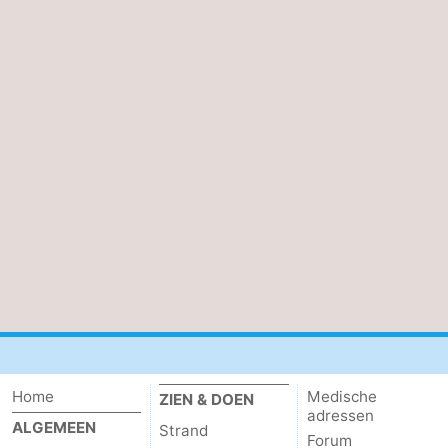
Home
Medische
ZIEN & DOEN
adressen
ALGEMEEN
Strand
Forum