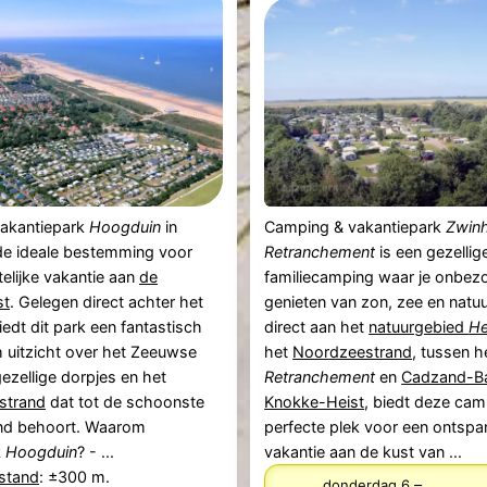
akantiepark
Hoogduin
in
Camping & vakantiepark
Zwin
de ideale bestemming voor
Retranchement
is een gezellig
elijke vakantie aan
de
familiecamping waar je onbez
st
. Gelegen direct achter het
genieten van zon, zee en natu
iedt dit park een fantastisch
direct aan het
natuurgebied
He
 uitzicht over het Zeeuwse
het
Noordzeestrand
, tussen h
ezellige dorpjes en het
Retranchement
en
Cadzand-B
strand
dat tot de schoonste
Knokke-Heist
, biedt deze cam
nd behoort. Waarom
perfecte plek voor een ontsp
k
Hoogduin
? - ...
vakantie aan de kust van ...
fstand
: ±300 m.
–
donderdag 6