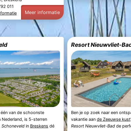
 792 011
Meer informatie
nformatie
eld
Resort Nieuwvliet-Ba
 één van de schoonste
Ben je op zoek naar een onts
 Nederland, is 5-sterren
vakantie aan
de Zeeuwse kust
k
Schoneveld
in
Breskens
dé
Resort Nieuwvliet-Bad
de perf