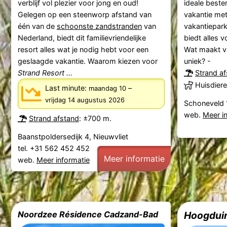
verblijf vol plezier voor jong en oud!
ideale best
Gelegen op een steenworp afstand van
vakantie met
één van de
schoonste zandstranden
van
vakantiepark
Nederland, biedt dit familievriendelijke
biedt alles v
resort alles wat je nodig hebt voor een
Wat maakt v
geslaagde vakantie. Waarom kiezen voor
uniek? -
Strand Resort ...
Strand a
Huisdiere
Last minute:
–
maandag 10
vrijdag 14 augustus 2026
Schoneveld 
web.
Meer i
Strand afstand
: ±700 m.
Baanstpoldersedijk 4, Nieuwvliet
tel. +31 562 452 452
Meer informatie
web.
Meer informatie
Noordzee Résidence Cadzand-Bad
Hoogdui