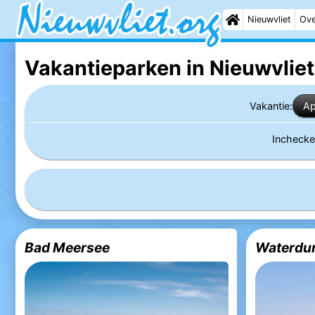
Nieuwvliet
Ove
Vakantieparken in Nieuwvliet
Vakantie:
Ap
Incheck
Bad Meersee
Waterdu