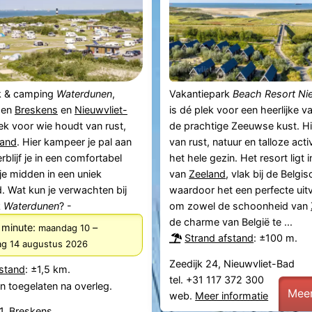
k & camping
Waterdunen
,
Vakantiepark
Beach Resort Ni
sen
Breskens
en
Nieuwvliet-
is dé plek voor een heerlijke v
lek voor wie houdt van rust,
de prachtige Zeeuwse kust. Hie
rand
. Hier kampeer je pal aan
van rust, natuur en talloze acti
rblijf je in een comfortabel
het hele gezin. Het resort ligt i
je midden in een uniek
van
Zeeland
, vlak bij de Belgi
. Wat kun je verwachten bij
waardoor het een perfecte uitv
k
Waterdunen
? -
om zowel de schoonheid van
de charme van België te ...
 minute:
–
maandag 10
Strand afstand
: ±100 m.
dag 14 augustus 2026
Zeedijk 24, Nieuwvliet-Bad
fstand
: ±1,5 km.
tel. +31 117 372 300
n toegelaten na overleg.
Meer
web.
Meer informatie
1, Breskens