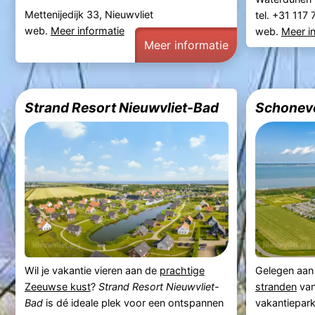
Mettenijedijk 33, Nieuwvliet
tel. +31 117
web.
Meer informatie
web.
Meer i
Meer informatie
Strand Resort Nieuwvliet-Bad
Schonev
Wil je vakantie vieren aan de
prachtige
Gelegen aan
Zeeuwse kust
?
Strand Resort Nieuwvliet-
stranden
van
Bad
is dé ideale plek voor een ontspannen
vakantiepar