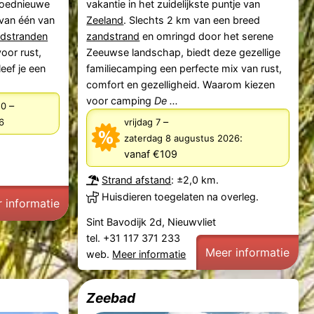
gloednieuwe
vakantie in het zuidelijkste puntje van
 van één van
Zeeland
. Slechts 2 km van een breed
dstranden
zandstrand
en omringd door het serene
oor rust,
Zeeuwse landschap, biedt deze gezellige
leef je een
familiecamping een perfecte mix van rust,
comfort en gezelligheid. Waarom kiezen
voor camping
De ...
–
10
–
6
vrijdag 7
:
zaterdag 8 augustus 2026
vanaf €109
Strand afstand
: ±2,0 km.
Huisdieren toegelaten na overleg.
 informatie
Sint Bavodijk 2d, Nieuwvliet
tel. +31 117 371 233
Meer informatie
web.
Meer informatie
Zeebad