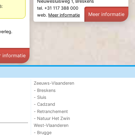
Nieuwesluisweg 1, Breskens
:
26
tel. +31 117 388 000
Meer informatie
web.
Meer informatie
verleg.
 informatie
Zeeuws-Vlaanderen
- Breskens
- Sluis
- Cadzand
- Retranchement
- Natuur Het Zwin
West-Vlaanderen
- Brugge