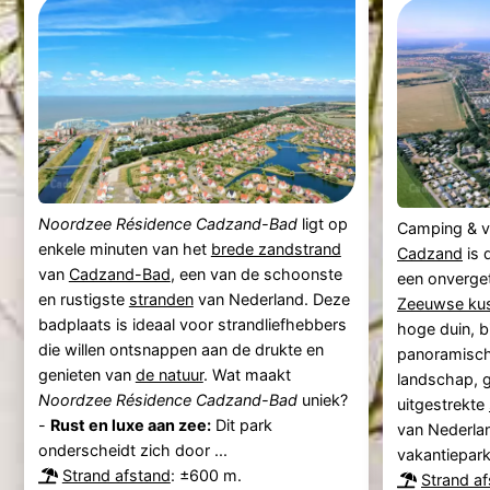
Noordzee Résidence Cadzand-Bad
ligt op
Camping & v
enkele minuten van het
brede zandstrand
Cadzand
is 
van
Cadzand-Bad
, een van de schoonste
een onverget
en rustigste
stranden
van Nederland. Deze
Zeeuwse ku
badplaats is ideaal voor strandliefhebbers
hoge duin, b
die willen ontsnappen aan de drukte en
panoramisch
genieten van
de natuur
. Wat maakt
landschap, g
Noordzee Résidence Cadzand-Bad
uniek?
uitgestrekte
-
Rust en luxe aan zee:
Dit park
van Nederla
onderscheidt zich door ...
vakantiepar
Strand afstand
: ±600 m.
Strand a