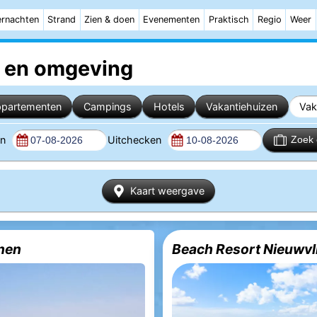
rnachten
Strand
Zien & doen
Evenementen
Praktisch
Regio
Weer
en omgeving
partementen
Campings
Hotels
Vakantiehuizen
Vak
en
Uitchecken
Zoek 
Kaart weergave
nen
Beach Resort Nieuwvl