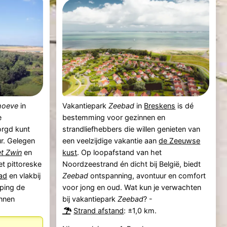
hoeve
in
Vakantiepark
Zeebad
in
Breskens
is dé
e
bestemming voor gezinnen en
orgd kunt
strandliefhebbers die willen genieten van
ur. Gelegen
een veelzijdige vakantie aan
de Zeeuwse
t Zwin
en
kust
. Op loopafstand van het
et pittoreske
Noordzeestrand én dicht bij België, biedt
ad
en vlakbij
Zeebad
ontspanning, avontuur en comfort
ping de
voor jong en oud. Wat kun je verwachten
annen
bij vakantiepark
Zeebad
? -
Strand afstand
: ±1,0 km.