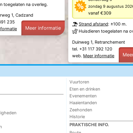
n toegelaten na overleg.
zondag 9 augustus 20
vanaf €309
rweg 1, Cadzand
 391 235
Strand afstand
: ±100 m.
Meer informatie
nformatie
Huisdieren toegelaten na o
Duinweg 1, Retranchement
tel. +31 117 392 120
Meer
web.
Meer informatie
Vuurtoren
Eten en drinken
Evenementen
Haaientanden
Zeehonden
digheden
Historie
PRAKTISCHE INFO.
n
Route