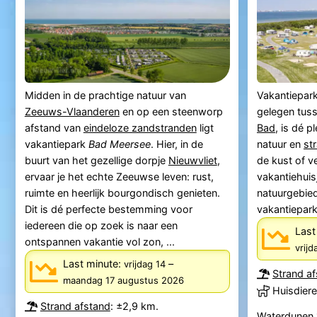
Midden in de prachtige natuur van
Vakantiepar
Zeeuws-Vlaanderen
en op een steenworp
gelegen tus
afstand van
eindeloze zandstranden
ligt
Bad
, is dé p
vakantiepark
Bad Meersee
. Hier, in de
natuur en
st
buurt van het gezellige dorpje
Nieuwvliet
,
de kust of ve
ervaar je het echte Zeeuwse leven: rust,
vakantiehuis
ruimte en heerlijk bourgondisch genieten.
natuurgebied
Dit is dé perfecte bestemming voor
vakantiepar
iedereen die op zoek is naar een
Last
ontspannen vakantie vol zon, ...
vrij
Last minute:
–
vrijdag 14
Strand a
maandag 17 augustus 2026
Huisdiere
Strand afstand
: ±2,9 km.
Waterdunen 