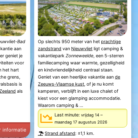
euwvliet-Bad
Op slechts 950 meter van het
prachtige
akantie aan
zandstrand
van
Nieuwvliet
ligt camping &
r geniet je
vakantiepark
Zonneweelde
, een 5-sterren
viteiten voor
familiecamping waar warmte, gezelligheid
n het hart
en kindvriendelijkheid centraal staan.
sche grens,
Geniet van een heerlijke vakantie aan
de
alsbasis is
Zeeuws-Vlaamse kust
, of je nu komt
Zeeland
als
kamperen, verblijft in een luxe chalet of
kiest voor een glamping accommodatie.
Waarom camping & ...
Last minute:
–
vrijdag 14
maandag 17 augustus 2026
 informatie
Strand afstand
: ±1,1 km.