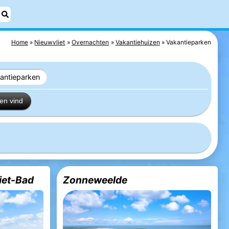
Home
Nieuwvliet
Overnachten
Vakantiehuizen
Vakantieparken
antieparken
en vind
iet-Bad
Zonneweelde