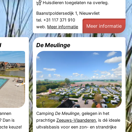
Huisdieren toegelaten na overleg.
Baanstpoldersedijk 1, Nieuwvliet
tel. +31 117 371 910
Meer informatie
web.
Meer informatie
d
De Meulinge
pannen
Camping
De Meulinge
, gelegen in het
? Dan is
prachtige
Zeeuws-Vlaanderen
, is dé ideale
ecte keuze!
uitvalsbasis voor een zon- en strandrijke