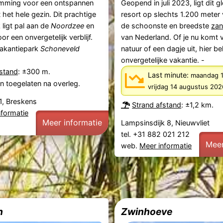
emming voor een ontspannen
Geopend in juli 2023, ligt dit 
 het hele gezin. Dit prachtige
resort op slechts 1.200 meter
 ligt pal aan de
Noordzee
en
de schoonste en breedste
zan
oor een onvergetelijk verblijf.
van Nederland. Of je nu komt v
akantiepark
Schoneveld
natuur of een dagje uit, hier be
onvergetelijke vakantie. -
fstand
: ±300 m.
Last minute:
maandag 
n toegelaten na overleg.
vrijdag 14 augustus 202
1, Breskens
Strand afstand
: ±1,2 km.
nformatie
Meer informatie
Lampsinsdijk 8, Nieuwvliet
tel. +31 882 021 212
Meer
web.
Meer informatie
n
Zwinhoeve