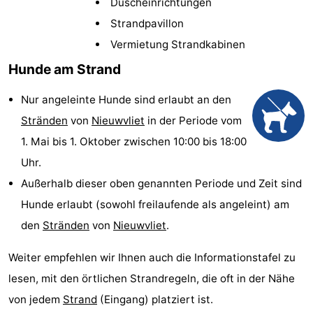
Duscheinrichtungen
Meersee
Beach
-
Strandpavillon
Vermietung Strandkabinen
Resort
De
-
Hunde am Strand
Nieuwvliet-
Meulinge
EuroParcs
-
Nur angeleinte Hunde sind erlaubt an den
Bad
Cadzand
Hoogduin
-
Stränden
von
Nieuwvliet
in der Periode vom
1. Mai bis 1. Oktober zwischen 10:00 bis 18:00
Noordzee
-
Uhr.
Résidence
Resort
-
Außerhalb dieser oben genannten Periode und Zeit sind
Hunde erlaubt (sowohl freilaufende als angeleint) am
Cadzand-
Nieuwvliet-
Schoneveld
-
den
Stränden
von
Nieuwvliet
.
Bad
Bad
Strand
-
Weiter empfehlen wir Ihnen auch die Informationstafel zu
Resort
Waterdunen
-
lesen, mit den örtlichen Strandregeln, die oft in der Nähe
von jedem
Strand
(Eingang) platziert ist.
Nieuwvliet-
Zeebad
-