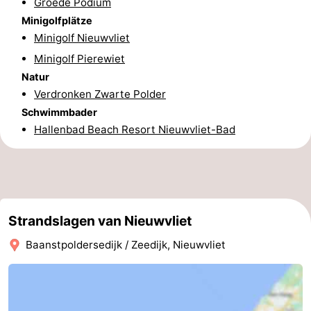
Groede Podium
Minigolfplätze
Route
Minigolf Nieuwvliet
-
Minigolf Pierewiet
Natur
Parken
Reisebuchshop
Verdronken Zwarte Polder
Schwimmbader
Medizin
Hallenbad Beach Resort Nieuwvliet-Bad
Adressen
Region
Zeeland
Walcheren
Strandslagen van Nieuwvliet
-
Baanstpoldersedijk / Zeedijk, Nieuwvliet
Veere
-
Domburg
-