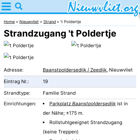
Home
Nieuwvliet
Home
Nieuwvliet
Strand
't Poldertje
Strandzugang 't Poldertje
Tipps
Für
kindern
Übernachten
Adresse:
Baanstpoldersedijk / Zeedijk
, Nieuwvliet
Appartements
Eintrag Nr.:
19
Campingplätze
Strandtype:
Familie Strand
Einrichtungen:
Parkplatz
Baanstpoldersedijk
ist in
Ferienhäuser
der Nähe; ±175 m.
-
Rollstuhlgeeignet Strandzugang
(keine Treppen)
Bad
-