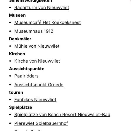
Sehenswürdigkeiten
Radarturm von Nieuwvliet
Schwimmbader
-
Museen
Reiten
-
Museumcafé Het Koekoeksnest
Museumhaus 1912
Golfplatze
-
Denkmäler
Mühle von Nieuwvliet
Surfen
-
Kirchen
Kirche von Nieuwvliet
Sportangeln
Haifischzähne
Aussichtspunkte
Seehunden
Paalridders
Aussichtspunkt Groede
Essen
touren
Funbikes Nieuwvliet
und
Veranstaltungen
Spielplätze
trinken
Praktisch
Spielplätze von Beach Resort Nieuwvliet-Bad
Pierewiet Spielbauernhof
Forum