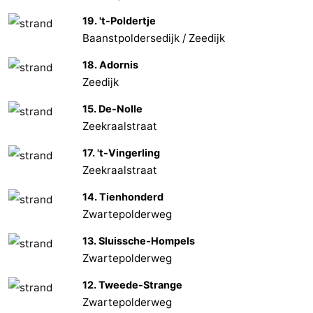
19. 't-Poldertje
Zwin
Brügge
-
Baanstpoldersedijk / Zeedijk
Gent
Die
18. Adornis
Zeedijk
Küste
-
15. De-Nolle
Knokke-
-
Zeekraalstraat
Heist
Zeebrugge
-
17. 't-Vingerling
Zeekraalstraat
Blankenberge
-
14. Tienhonderd
Zwartepolderweg
Wenduine
Wetter
13. Sluissche-Hompels
Kontakt
Zwartepolderweg
12. Tweede-Strange
Zwartepolderweg