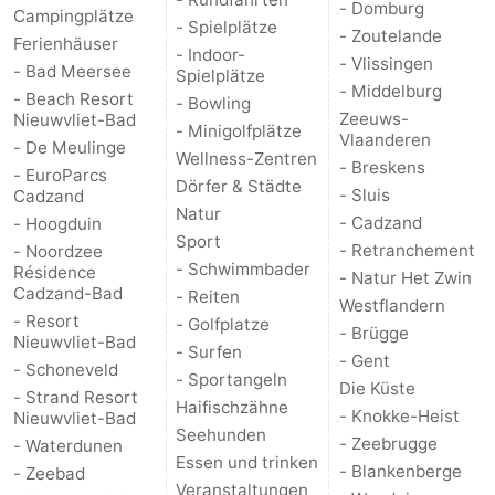
- Domburg
Campingplätze
- Spielplätze
- Zoutelande
Ferienhäuser
- Indoor-
- Vlissingen
- Bad Meersee
Spielplätze
- Middelburg
- Beach Resort
- Bowling
Zeeuws-
Nieuwvliet-Bad
- Minigolfplätze
Vlaanderen
- De Meulinge
Wellness-Zentren
- Breskens
- EuroParcs
Dörfer & Städte
- Sluis
Cadzand
Natur
- Cadzand
- Hoogduin
Sport
- Retranchement
- Noordzee
- Schwimmbader
Résidence
- Natur Het Zwin
Cadzand-Bad
- Reiten
Westflandern
- Resort
- Golfplatze
- Brügge
Nieuwvliet-Bad
- Surfen
- Gent
- Schoneveld
- Sportangeln
Die Küste
- Strand Resort
Haifischzähne
- Knokke-Heist
Nieuwvliet-Bad
Seehunden
- Zeebrugge
- Waterdunen
Essen und trinken
- Blankenberge
- Zeebad
Veranstaltungen