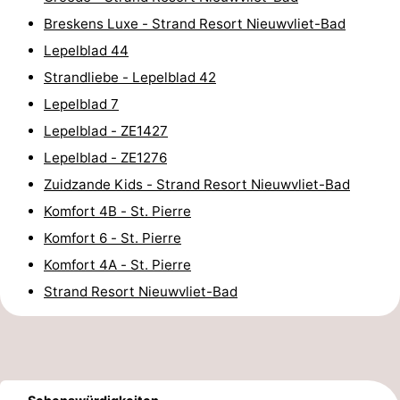
Breskens Luxe - Strand Resort Nieuwvliet-Bad
-
Lepelblad 44
Rundfahrten
-
Strandliebe - Lepelblad 42
Lepelblad 7
Spielplätze
-
Lepelblad - ZE1427
Indoor-
-
Lepelblad - ZE1276
Zuidzande Kids - Strand Resort Nieuwvliet-Bad
Spielplätze
Bowling
-
Komfort 4B - St. Pierre
Minigolfplätze
Wellness-
Komfort 6 - St. Pierre
Komfort 4A - St. Pierre
Zentren
Dörfer
Strand Resort Nieuwvliet-Bad
&
Natur
Städte
Sport
-