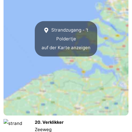
Zoutelande
-
Vlissingen
-
Strandzugang - 't
Middelburg
Zeeuws-
Poldertje
auf der Karte anzeigen
Vlaanderen
-
Breskens
-
Sluis
-
Cadzand
-
Retranchement
-
Natur
Westflandern
20. Verklikker
Zeeweg
Het
-