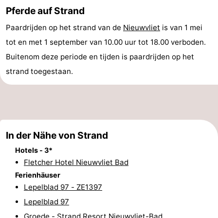
Pferde auf Strand
Bad
Zonneweelde
-
Paardrijden op het strand van de
Nieuwvliet
is van 1 mei
Zwinhoeve
Hotels
tot en met 1 september van 10.00 uur tot 18.00 verboden.
Buitenom deze periode en tijden is paardrijden op het
Lastminutes
strand toegestaan.
Strand
Sehen
&
-
In der Nähe von Strand
tun
Museen
-
Hotels - 3*
Fletcher Hotel Nieuwvliet Bad
Denkmäler
-
Ferienhäuser
Lepelblad 97 - ZE1397
Mühlen
-
Lepelblad 97
Aussichtspunkte
Attraktionen
Groede - Strand Resort Nieuwvliet-Bad