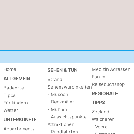
Zwin
Brügge
-
Gent
Die
Küste
-
Knokke-
-
Heist
Zeebrugge
-
Home
Medizin Adressen
SEHEN & TUN
Forum
Blankenberge
-
ALLGEMEIN
Strand
Reisebuchshop
Sehenswürdigkeiten
Badeorte
Wenduine
Wetter
REGIONALE
- Museen
Tipps
- Denkmäler
TIPPS
Für kindern
Kontakt
- Mühlen
Wetter
Zeeland
- Aussichtspunkte
Walcheren
UNTERKÜNFTE
Attraktionen
- Veere
Appartements
- Rundfahrten