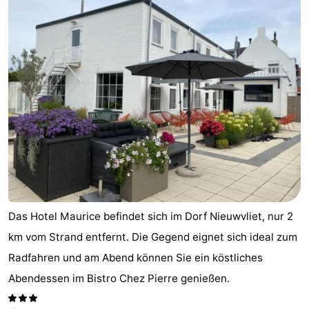
Meersee
Beach
-
Resort
De
-
Nieuwvliet-
Meulinge
EuroParcs
-
Bad
Cadzand
Hoogduin
-
Noordzee
-
Résidence
Resort
-
Cadzand-
Nieuwvliet-
Schoneveld
-
Das Hotel Maurice befindet sich im Dorf Nieuwvliet, nur 2
Bad
Bad
Strand
-
km vom Strand entfernt. Die Gegend eignet sich ideal zum
Radfahren und am Abend können Sie ein köstliches
Resort
Waterdunen
-
Abendessen im Bistro Chez Pierre genießen.
Nieuwvliet-
Zeebad
-