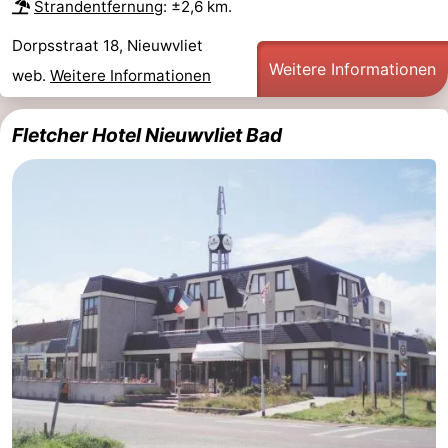
Strandentfernung
: ±2,6 km.
Bad
Zonneweelde
-
Dorpsstraat 18, Nieuwvliet
Weitere Informationen
Zwinhoeve
Hotels
web.
Weitere Informationen
Lastminutes
Fletcher Hotel Nieuwvliet Bad
Strand
Sehen
&
-
tun
Museen
-
Denkmäler
-
Mühlen
-
Aussichtspunkte
Attraktionen