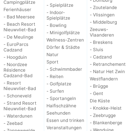
- Domburg
Campingplätze
- Spielplätze
- Zoutelande
Ferienhäuser
- Indoor-
- Vlissingen
- Bad Meersee
Spielplätze
- Middelburg
- Beach Resort
- Bowling
Zeeuws-
Nieuwvliet-Bad
- Minigolfplätze
Vlaanderen
- De Meulinge
Wellness-Zentren
- Breskens
- EuroParcs
Dörfer & Städte
- Sluis
Cadzand
Natur
- Cadzand
- Hoogduin
Sport
- Retranchement
- Noordzee
- Schwimmbader
Résidence
- Natur Het Zwin
Cadzand-Bad
- Reiten
Westflandern
- Resort
- Golfplatze
- Brügge
Nieuwvliet-Bad
- Surfen
- Gent
- Schoneveld
- Sportangeln
Die Küste
- Strand Resort
Haifischzähne
- Knokke-Heist
Nieuwvliet-Bad
Seehunden
- Zeebrugge
- Waterdunen
Essen und trinken
- Blankenberge
- Zeebad
Veranstaltungen
- Wenduine
- Zonneweelde