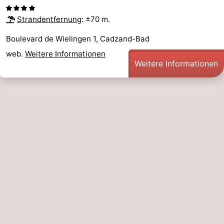
Zoutelande
-
Strandentfernung
: ±70 m.
Boulevard de Wielingen 1, Cadzand-Bad
Vlissingen
-
web.
Weitere Informationen
Middelburg
Zeeuws-
Weitere Informationen
Vlaanderen
-
Breskens
-
Sluis
-
Cadzand
-
Retranchement
-
Natur
Westflandern
Het
-