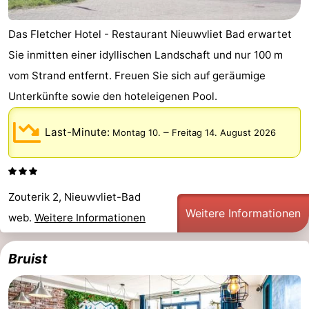
-
Das Fletcher Hotel - Restaurant Nieuwvliet Bad erwartet
Rundfahrten
-
Sie inmitten einer idyllischen Landschaft und nur 100 m
vom Strand entfernt. Freuen Sie sich auf geräumige
Spielplätze
-
Unterkünfte sowie den hoteleigenen Pool.
Indoor-
-
Last-Minute:
–
Montag 10.
Freitag 14. August 2026
Spielplätze
Bowling
-
Minigolfplätze
Wellness-
Zouterik 2, Nieuwvliet-Bad
Zentren
Dörfer
Weitere Informationen
web.
Weitere Informationen
&
Natur
Bruist
Städte
Sport
-