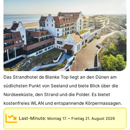
Route
-
Parken
Reisebuchshop
Medizin
Adressen
Region
Zeeland
Das Strandhotel de Blanke Top liegt an den Dünen am
südlichsten Punkt von Seeland und biete Blick über die
Walcheren
Nordseeküste, den Strand und die Polder. Es bietet
-
kostenfreies WLAN und entspannende Körpermassagen.
Veere
-
Last-Minute:
–
Montag 17.
Freitag 21. August 2026
Domburg
-