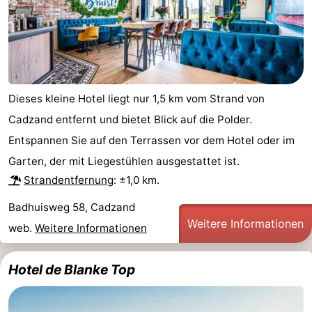
Schwimmbader
-
Reiten
-
Golfplatze
-
Dieses kleine Hotel liegt nur 1,5 km vom Strand von
Surfen
-
Cadzand entfernt und bietet Blick auf die Polder.
Entspannen Sie auf den Terrassen vor dem Hotel oder im
Sportangeln
Haifischzähne
Garten, der mit Liegestühlen ausgestattet ist.
Seehunden
Strandentfernung
: ±1,0 km.
Badhuisweg 58, Cadzand
Essen
Weitere Informationen
web.
Weitere Informationen
und
Veranstaltungen
Hotel de Blanke Top
trinken
Praktisch
Forum