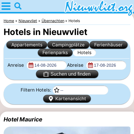
Home
Nieuwvliet
Home
Nieuwvliet
Übernachten
Hotels
Hotels in Nieuwvliet
Tipps
Appartements
Campingplätze
Ferienhäuser
Für
Ferienparks
Hotels
kindern
Übernachten
Anreise
Abreise
Appartements
Suchen und finden
Campingplätze
Filtern Hotels:
Kartenansicht
Ferienhäuser
-
Hotel Maurice
Bad
-