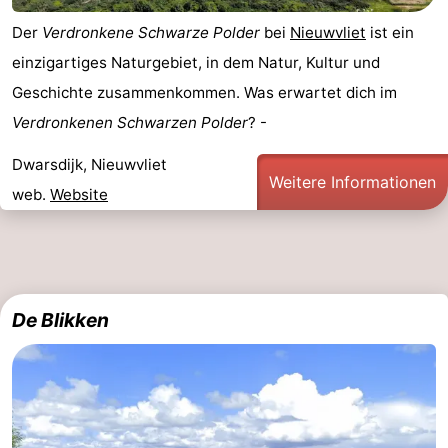
-
Der
Verdronkene Schwarze Polder
bei
Nieuwvliet
ist ein
einzigartiges Naturgebiet, in dem Natur, Kultur und
Rundfahrten
-
Geschichte zusammenkommen. Was erwartet dich im
Spielplätze
-
Verdronkenen Schwarzen Polder
? -
Indoor-
-
Dwarsdijk, Nieuwvliet
Weitere Informationen
web.
Website
Spielplätze
Bowling
-
Minigolfplätze
Wellness-
Zentren
Dörfer
De Blikken
&
Natur
Städte
Sport
-