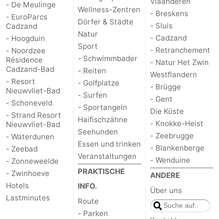
Vlaanderen
- De Meulinge
Wellness-Zentren
- Breskens
- EuroParcs
Dörfer & Städte
- Sluis
Cadzand
Natur
- Cadzand
- Hoogduin
Sport
- Retranchement
- Noordzee
- Schwimmbader
Résidence
- Natur Het Zwin
Cadzand-Bad
- Reiten
Westflandern
- Resort
- Golfplatze
- Brügge
Nieuwvliet-Bad
- Surfen
- Gent
- Schoneveld
- Sportangeln
Die Küste
- Strand Resort
Haifischzähne
- Knokke-Heist
Nieuwvliet-Bad
Seehunden
- Zeebrugge
- Waterdunen
Essen und trinken
- Blankenberge
- Zeebad
Veranstaltungen
- Wenduine
- Zonneweelde
PRAKTISCHE
- Zwinhoeve
ANDERE
Hotels
INFO.
Über uns
Lastminutes
Route
- Parken