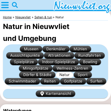
Home
Nieuwvliet
Home
Nieuwvliet
Sehen & tun
Natur
Natur in Nieuwvliet
Tipps
und Umgebung
Für
Museen
Denkmäler
Mühlen
kindern
Übernachten
Aussichtspunkte
Attraktionen
Rundfahrten
Appartements
Spielplätze
Indoor-Spielplätze
Bowling
Minigolfplätze
Wellness-Zentren
Campingplätze
Dörfer & Städte
Natur
Sport
Schwimmbader
Reiten
Golfplatze
Surfen
Ferienhäuser
Kartenansicht
-
Bad
-
Waterdunen