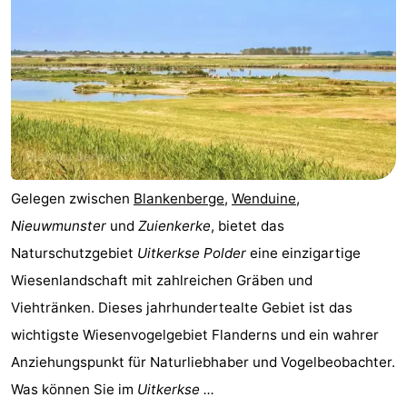
Zwin
Brügge
-
Gent
Die
Küste
-
Knokke-
-
Heist
Zeebrugge
-
Gelegen zwischen
Blankenberge
,
Wenduine
,
Nieuwmunster
und
Zuienkerke
, bietet das
Blankenberge
-
Naturschutzgebiet
Uitkerkse Polder
eine einzigartige
Wenduine
Wetter
Wiesenlandschaft mit zahlreichen Gräben und
Viehtränken. Dieses jahrhundertealte Gebiet ist das
Kontakt
wichtigste Wiesenvogelgebiet Flanderns und ein wahrer
Anziehungspunkt für Naturliebhaber und Vogelbeobachter.
Was können Sie im
Uitkerkse ...