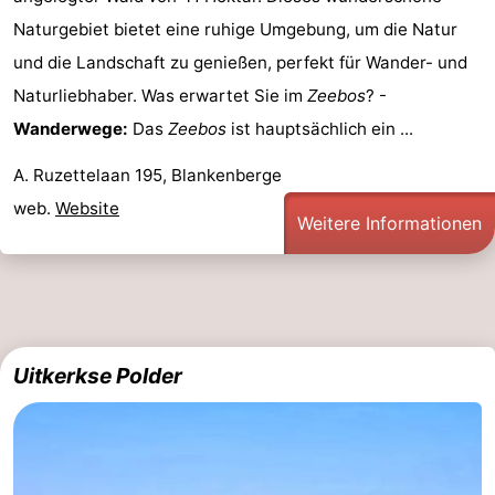
Naturgebiet bietet eine ruhige Umgebung, um die Natur
Zoutelande
-
und die Landschaft zu genießen, perfekt für Wander- und
Vlissingen
-
Naturliebhaber. Was erwartet Sie im
Zeebos
? -
Wanderwege:
Das
Zeebos
ist hauptsächlich ein ...
Middelburg
Zeeuws-
A. Ruzettelaan 195, Blankenberge
Vlaanderen
-
web.
Website
Weitere Informationen
Breskens
-
Sluis
-
Cadzand
-
Uitkerkse Polder
Retranchement
-
Natur
Westflandern
Het
-