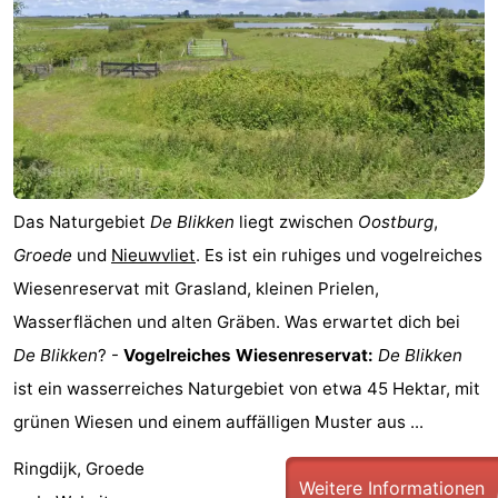
Schwimmbader
-
Reiten
-
Golfplatze
-
Surfen
-
Das Naturgebiet
De Blikken
liegt zwischen
Oostburg
,
Sportangeln
Haifischzähne
Groede
und
Nieuwvliet
. Es ist ein ruhiges und vogelreiches
Seehunden
Wiesenreservat mit Grasland, kleinen Prielen,
Wasserflächen und alten Gräben. Was erwartet dich bei
Essen
De Blikken
? -
Vogelreiches Wiesenreservat:
De Blikken
und
Veranstaltungen
ist ein wasserreiches Naturgebiet von etwa 45 Hektar, mit
grünen Wiesen und einem auffälligen Muster aus ...
trinken
Praktisch
Ringdijk, Groede
Forum
Weitere Informationen