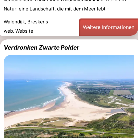
Bad
Zonneweelde
-
Natur: eine Landschaft, die mit dem Meer lebt -
Walendijk, Breskens
Zwinhoeve
Hotels
Weitere Informationen
web.
Website
Lastminutes
Verdronken Zwarte Polder
Strand
Sehen
&
-
tun
Museen
-
Denkmäler
-
Mühlen
-
Aussichtspunkte
Attraktionen