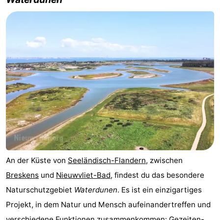
Meersee
Beach
-
Resort
De
-
Nieuwvliet-
Meulinge
EuroParcs
-
Bad
Cadzand
Hoogduin
-
Noordzee
-
Résidence
Resort
-
Cadzand-
Nieuwvliet-
Schoneveld
-
An der Küste von
Seeländisch-Flandern
, zwischen
Bad
Bad
Strand
-
Breskens
und
Nieuwvliet-Bad
, findest du das besondere
Resort
Waterdunen
-
Naturschutzgebiet
Waterdunen
. Es ist ein einzigartiges
Projekt, in dem Natur und Mensch aufeinandertreffen und
Nieuwvliet-
Zeebad
-
verschiedene Funktionen zusammenkommen: Gezeiten-