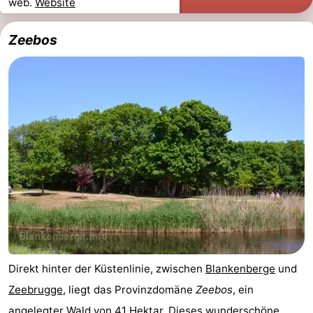
web.
Website
Route
Zeebos
-
Parken
Reisebuchshop
Medizin
Adressen
Region
Zeeland
Walcheren
-
Direkt hinter der Küstenlinie, zwischen
Blankenberge
und
Veere
-
Zeebrugge
, liegt das Provinzdomäne
Zeebos
, ein
Domburg
-
angelegter Wald von 41 Hektar. Dieses wunderschöne