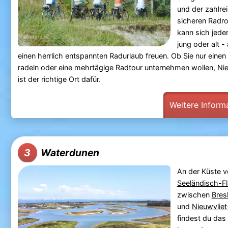
und der zahlre
sicheren Radr
kann sich jede
jung oder alt - 
einen herrlich entspannten Radurlaub freuen. Ob Sie nur einen
radeln oder eine mehrtägige Radtour unternehmen wollen,
Nie
ist der richtige Ort dafür.
Weitere Inform
Waterdunen
3
An der Küste 
Seeländisch-F
zwischen
Bres
und
Nieuwvlie
findest du das