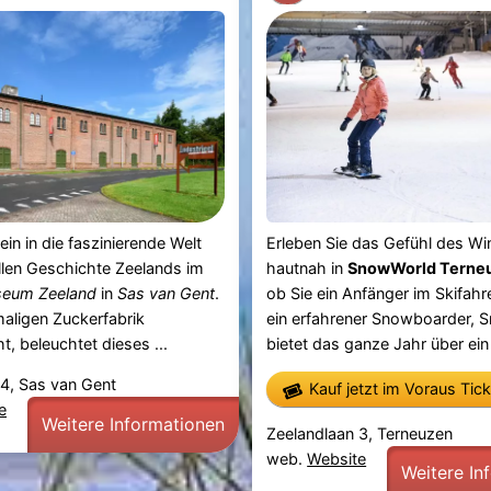
ein in die faszinierende Welt
Erleben Sie das Gefühl des Wi
ellen Geschichte Zeelands im
hautnah in
SnowWorld Terne
seum Zeeland
in
Sas van Gent
.
ob Sie ein Anfänger im Skifahr
maligen Zuckerfabrik
ein erfahrener Snowboarder,
t, beleuchtet dieses ...
bietet das ganze Jahr über ein 
4, Sas van Gent
Kauf jetzt im Voraus Tic
e
Weitere Informationen
Zeelandlaan 3, Terneuzen
web.
Website
Weitere In