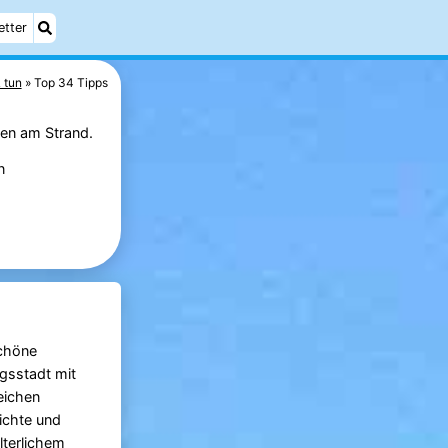
etter
 tun
Top 34 Tipps
en am Strand.
n
schöne
gsstadt mit
reichen
ichte und
alterlichem