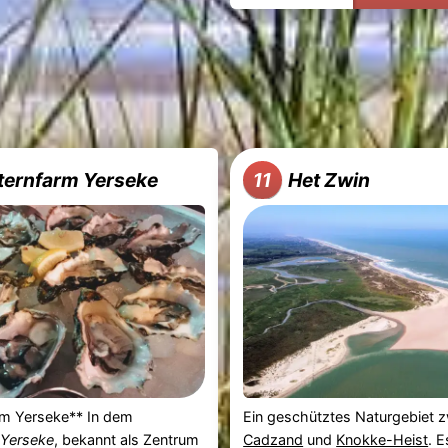
ternfarm Yerseke
Het Zwin
11
rm Yerseke** In dem
Ein geschütztes Naturgebiet 
Yerseke
, bekannt als Zentrum
Cadzand
und
Knokke-Heist
. E