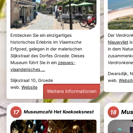
Entdecken Sie ein einzigartiges
Der
Verdron
historisches Erlebnis im
Vlaemsche
Nieuwvliet
is
Erfgoed
, gelegen in der malerischen
in dem Natur
Slijkstraat
des Dorfes
Groede
. Dieses
zusammenko
Museum führt Sie in ein
zeeuws-
Verdronkene
vlaanderisches ...
Dwarsdijk, N
Slijkstraat 10, Groede
web.
Websit
web.
Website
Weitere Informationen
Mus
17
18
Museumcafé Het Koekoeksnest