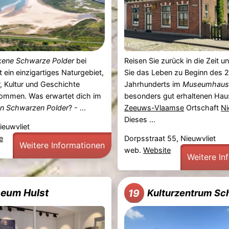
kene Schwarze Polder
bei
Reisen Sie zurück in die Zeit u
t ein einzigartiges Naturgebiet,
Sie das Leben zu Beginn des 2
, Kultur und Geschichte
Jahrhunderts im
Museumhaus
mmen. Was erwartet dich im
besonders gut erhaltenen Haus
n Schwarzen Polder
? - ...
Zeeuws-Vlaamse
Ortschaft
Ni
Dieses ...
ieuwvliet
e
Dorpsstraat 55, Nieuwvliet
Weitere Informationen
web.
Website
Weitere In
eum Hulst
19
Kulturzentrum Sc