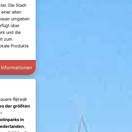
ter. Die Stadt
 einer alten
mauer umgeben
rfügt über
erk und die
Ort zum
lokale Produkte
 Informationen
uare Rijswijk
es der größten
r-
linparks in
iederlanden
,