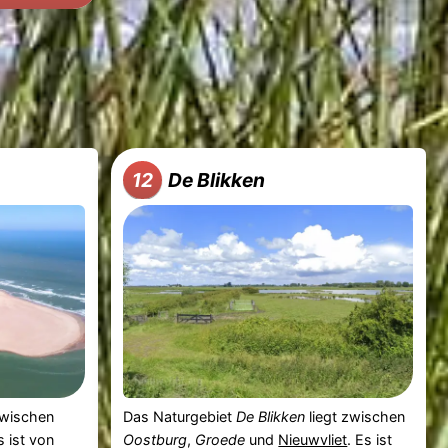
De Blikken
12
zwischen
Das Naturgebiet
De Blikken
liegt zwischen
s ist von
Oostburg
,
Groede
und
Nieuwvliet
. Es ist