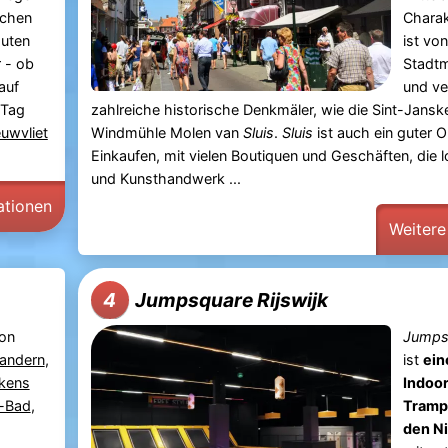
ichen
Charak
outen
ist von
r - ob
Stadt
auf
und ve
 Tag
zahlreiche historische Denkmäler, wie die Sint-Jansk
uwvliet
Windmühle Molen van
Sluis
.
Sluis
ist auch ein guter 
Einkaufen, mit vielen Boutiquen und Geschäften, die 
und Kunsthandwerk ...
ationen
Weitere
Jumpsquare Rijswijk
4
von
Jumpsq
landern
,
ist
ein
kens
Indoo
t-Bad
,
Trampo
den N