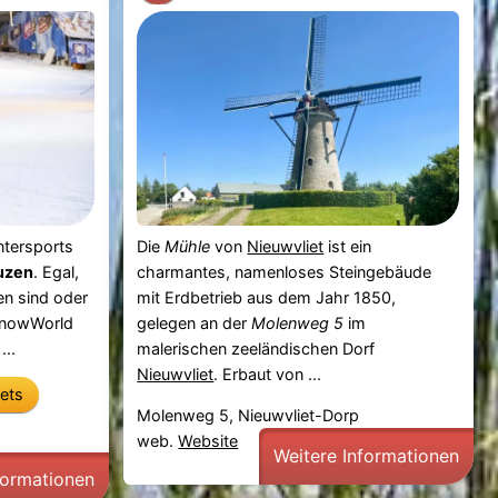
ntersports
Die
Mühle
von
Nieuwvliet
ist ein
uzen
. Egal,
charmantes, namenloses Steingebäude
en sind oder
mit Erdbetrieb aus dem Jahr 1850,
 SnowWorld
gelegen an der
Molenweg 5
im
...
malerischen zeeländischen Dorf
Nieuwvliet
. Erbaut von ...
kets
Molenweg 5, Nieuwvliet-Dorp
web.
Website
Weitere Informationen
formationen