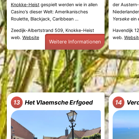
Knokke-Heist
gespielt werden wie in allen
der Austern-
Casino’s dieser Welt: Amerikanisches
Niederlanden
Roulette, Blackjack, Caribbean ...
Yerseke
ein e
Zeedijk-Albertstrand 509, Knokke-Heist
Havendijk 12
web.
Website
web.
Websit
Weitere Informationen
Het Vlaemsche Erfgoed
Ver
13
14