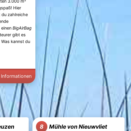
tten 3.000 m²
spaß! Hier
t du zahlreiche
ende
, einen
BigAirBag
teurer gibt es
. Was kannst du
 Informationen
euzen
Mühle von Nieuwvliet
8