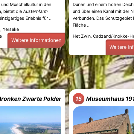
 und Muschelkultur in den
Dünen und einem hohen Deic
, bietet die
Austernfarm
und über einen Kanal mit der 
inzigartiges Erlebnis für ...
verbunden. Das Schutzgebiet 
Fläche ...
, Yerseke
e
Het Zwin, Cadzand/Knokke-He
Weitere Informationen
Weitere In
dronken Zwarte Polder
Museumhaus 19
15