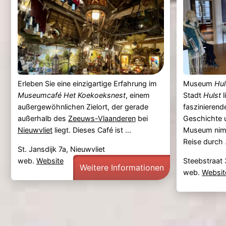
Erleben Sie eine einzigartige Erfahrung im
Museum
Hul
Museumcafé Het Koekoeksnest
, einem
Stadt
Hulst
l
außergewöhnlichen Zielort, der gerade
faszinierende
außerhalb des
Zeeuws-Vlaanderen
bei
Geschichte u
Nieuwvliet
liegt. Dieses Café ist ...
Museum nimm
Reise durch .
St. Jansdijk 7a, Nieuwvliet
web.
Website
Steebstraat 
Weitere Informationen
web.
Websit