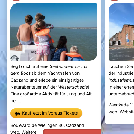
Begib dich auf eine
Seehundentour mit
Tauchen Sie 
dem Boot
ab dem
Yachthafen von
der industri
Cadzand
und erlebe ein einzigartiges
Industriemu
Naturabenteuer auf der
Westerschelde
!
In einer ehe
Eine großartige Aktivität für Jung und Alt,
untergebrach
bei ...
Westkade 11
web.
Websit
Kauf jetzt im Voraus Tickets
Boulevard de Wielingen 80, Cadzand
web.
Weitere