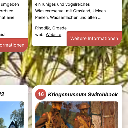
h umgeben
ein ruhiges und vogelreiches
Nordsee
Wiesenreservat mit Grasland, kleinen
hat eine
Prielen, Wasserflächen und alten ...
Ringdijk, Groede
ist
web.
Website
Weitere Informationen
formationen
12
16
Kriegsmuseum Switchback