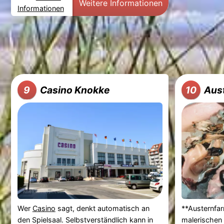
Weitere Informationen
Informationen
Casino Knokke
Aus
9
10
Wer
Casino
sagt, denkt automatisch an
**Austernfa
den Spielsaal. Selbstverständlich kann in
malerischen