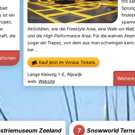
mit sa
biet
Sprung
s ist ein
findes
rojekt,
spann
ne
Aktivitäten, wie die
Freestyle Area
, eine
Walk-on-Wall
ft, die
und die
High Performance Area
. Für die wahren Aben
sogar ein Trapez, von dem aus man schwingen kann
bei ...
ationen
Kauf jetzt im Voraus Tickets
Lange Kleiweg 1-E, Rijswijk
Weitere
web.
Website
ustriemuseum Zeeland
Snowworld Tern
7