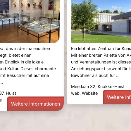
st
, das in der malerischen
Ein lebhaftes Zentrum für Kuns
iegt, bietet einen
Mit einer breiten Palette von Ak
n Einblick in die lokale
und Veranstaltungen ist diese
nd Kultur. Dieses charmante
Anziehungspunkt sowohl für l
t Besucher mit auf eine
Bewohner als auch für ...
..
Meerlaan 32, Knokke-Heist
37, Hulst
web.
Website
Weitere In
e
Weitere Informationen