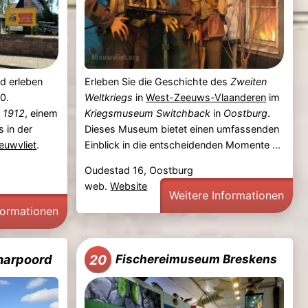
nd erleben
Erleben Sie die Geschichte des
Zweiten
0.
Weltkriegs
in
West-Zeeuws-Vlaanderen
im
 1912
, einem
Kriegsmuseum Switchback
in
Oostburg
.
 in der
Dieses Museum bietet einen umfassenden
euwvliet
.
Einblick in die entscheidenden Momente ...
Oudestad 16, Oostburg
web.
Website
Weitere Informationen
formationen
20
harpoord
Fischereimuseum Breskens