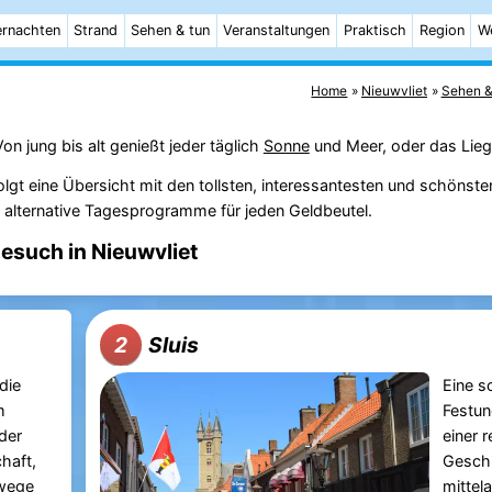
rnachten
Strand
Sehen & tun
Veranstaltungen
Praktisch
Region
W
Home
Nieuwvliet
Sehen &
Von jung bis alt genießt jeder täglich
Sonne
und Meer, oder das Lieg
lgt eine Übersicht mit den tollsten, interessantesten und schönste
g alternative Tagesprogramme für jeden Geldbeutel.
Besuch in Nieuwvliet
Sluis
2
die
Eine 
m
Festun
der
einer 
haft,
Gesch
wege
mittel