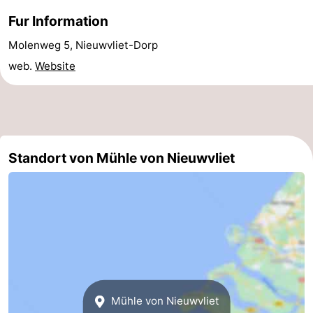
Fur Information
Schwimmbader
-
Molenweg 5, Nieuwvliet-Dorp
Reiten
-
web.
Website
Golfplatze
-
Surfen
-
Sportangeln
Haifischzähne
Standort von Mühle von Nieuwvliet
Seehunden
Essen
und
Veranstaltungen
trinken
Praktisch
Mühle von Nieuwvliet
Forum