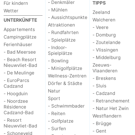
- Denkmäler
TIPPS
Für kindern
- Mühlen
Wetter
Zwin
Brügge
-
Zeeland
- Aussichtspunkte
Walcheren
UNTERKÜNFTE
Gent
Die
Attraktionen
- Veere
Appartements
- Rundfahrten
- Domburg
Campingplätze
Küste
-
- Spielplätze
- Zoutelande
Ferienhäuser
- Indoor-
- Vlissingen
Knokke-
-
- Bad Meersee
Spielplätze
- Middelburg
- Beach Resort
- Bowling
Zeeuws-
Nieuwvliet-Bad
Heist
Zeebrugge
-
- Minigolfplätze
Vlaanderen
- De Meulinge
Wellness-Zentren
- Breskens
Blankenberge
-
- EuroParcs
Dörfer & Städte
- Sluis
Cadzand
Natur
Wenduine
Wetter
- Cadzand
- Hoogduin
Sport
- Retranchement
- Noordzee
- Schwimmbader
Kontakt
Résidence
- Natur Het Zwin
Cadzand-Bad
- Reiten
Westflandern
- Resort
- Golfplatze
- Brügge
Nieuwvliet-Bad
- Surfen
- Gent
- Schoneveld