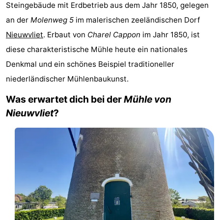
Steingebäude mit Erdbetrieb aus dem Jahr 1850, gelegen
Meersee
Beach
-
an der
Molenweg 5
im malerischen zeeländischen Dorf
Resort
De
-
Nieuwvliet
. Erbaut von
Charel Cappon
im Jahr 1850, ist
diese charakteristische Mühle heute ein nationales
Nieuwvliet-
Meulinge
EuroParcs
-
Denkmal und ein schönes Beispiel traditioneller
Bad
Cadzand
Hoogduin
-
niederländischer Mühlenbaukunst.
Was erwartet dich bei der
Mühle von
Noordzee
-
Nieuwvliet
?
Résidence
Resort
-
Cadzand-
Nieuwvliet-
Schoneveld
-
Bad
Bad
Strand
-
Resort
Waterdunen
-
Nieuwvliet-
Zeebad
-