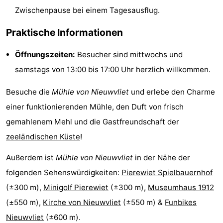
Zwischenpause bei einem Tagesausflug.
-
Praktische Informationen
Rundfahrten
-
Öffnungszeiten:
Besucher sind mittwochs und
Spielplätze
-
samstags von 13:00 bis 17:00 Uhr herzlich willkommen.
Indoor-
-
Besuche die
Mühle von Nieuwvliet
und erlebe den Charme
Spielplätze
Bowling
-
einer funktionierenden Mühle, den Duft von frisch
gemahlenem Mehl und die Gastfreundschaft der
Minigolfplätze
Wellness-
zeeländischen Küste
!
Zentren
Dörfer
Außerdem ist
Mühle von Nieuwvliet
in der Nähe der
&
Natur
folgenden Sehenswürdigkeiten:
Pierewiet Spielbauernhof
(±300 m),
Minigolf Pierewiet
(±300 m),
Museumhaus 1912
Städte
Sport
(±550 m),
Kirche von Nieuwvliet
(±550 m) &
Funbikes
-
Nieuwvliet
(±600 m).