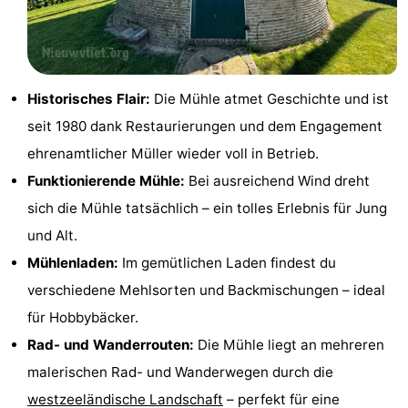
Bad
Zonneweelde
-
Zwinhoeve
Hotels
Historisches Flair:
Die Mühle atmet Geschichte und ist
Lastminutes
seit 1980 dank Restaurierungen und dem Engagement
Strand
ehrenamtlicher Müller wieder voll in Betrieb.
Funktionierende Mühle:
Bei ausreichend Wind dreht
Sehen
sich die Mühle tatsächlich – ein tolles Erlebnis für Jung
&
-
und Alt.
Mühlenladen:
Im gemütlichen Laden findest du
tun
Museen
-
verschiedene Mehlsorten und Backmischungen – ideal
Denkmäler
-
für Hobbybäcker.
Rad- und Wanderrouten:
Die Mühle liegt an mehreren
Mühlen
-
malerischen Rad- und Wanderwegen durch die
Aussichtspunkte
Attraktionen
westzeeländische Landschaft
– perfekt für eine