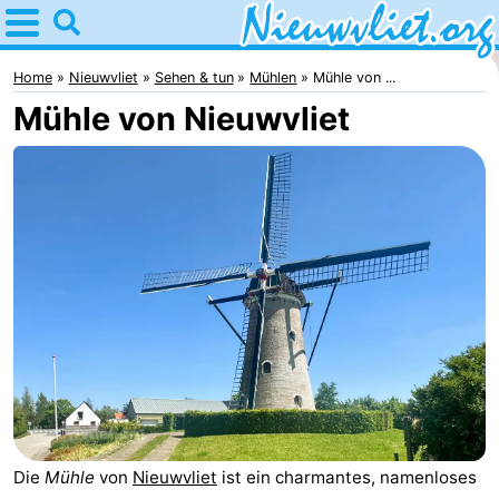
Home
Nieuwvliet
Home
Nieuwvliet
Sehen & tun
Mühlen
Mühle von ...
Mühle von Nieuwvliet
Tipps
Für
kindern
Übernachten
Appartements
Campingplätze
Ferienhäuser
-
Bad
-
Die
Mühle
von
Nieuwvliet
ist ein charmantes, namenloses