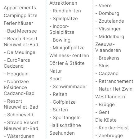
Attraktionen
- Veere
Appartements
- Rundfahrten
- Domburg
Campingplätze
- Spielplätze
- Zoutelande
Ferienhäuser
- Indoor-
- Vlissingen
- Bad Meersee
Spielplätze
- Middelburg
- Beach Resort
- Bowling
Zeeuws-
Nieuwvliet-Bad
- Minigolfplätze
Vlaanderen
- De Meulinge
Wellness-Zentren
- Breskens
- EuroParcs
Dörfer & Städte
- Sluis
Cadzand
Natur
- Cadzand
- Hoogduin
Sport
- Retranchement
- Noordzee
- Schwimmbader
Résidence
- Natur Het Zwin
Cadzand-Bad
- Reiten
Westflandern
- Resort
- Golfplatze
- Brügge
Nieuwvliet-Bad
- Surfen
- Gent
- Schoneveld
- Sportangeln
Die Küste
- Strand Resort
Haifischzähne
- Knokke-Heist
Nieuwvliet-Bad
Seehunden
- Zeebrugge
- Waterdunen