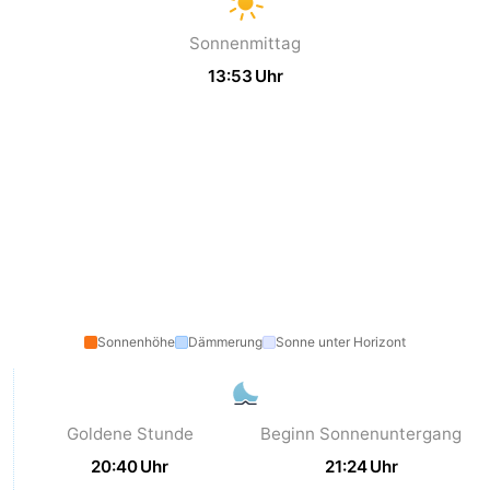
Zoutelande
-
Sonnenmittag
13:53 Uhr
Vlissingen
-
Middelburg
Zeeuws-
Vlaanderen
-
Breskens
-
Sluis
-
Cadzand
-
Sonnenhöhe
Dämmerung
Sonne unter Horizont
Retranchement
-
Natur
Westflandern
Goldene Stunde
Beginn Sonnenuntergang
20:40 Uhr
21:24 Uhr
Het
-