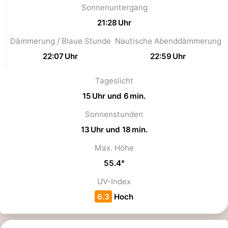
Sonnenuntergang
Zwin
Brügge
-
21:28 Uhr
Dämmerung / Blaue Stunde
Nautische Abenddämmerung
Gent
Die
22:07 Uhr
22:59 Uhr
Küste
-
Tageslicht
Knokke-
-
15 Uhr und 6 min.
Heist
Zeebrugge
-
Sonnenstunden
13 Uhr und 18 min.
Blankenberge
-
Max. Höhe
Wenduine
Wetter
55.4°
Kontakt
UV-Index
6.3
Hoch