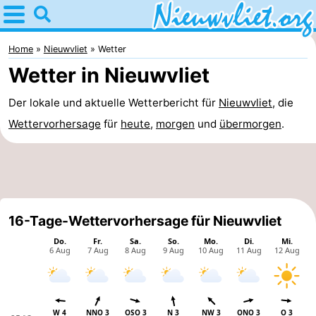
Home
Nieuwvliet
Home
Nieuwvliet
Wetter
Wetter in Nieuwvliet
Tipps
Der lokale und aktuelle Wetterbericht für
Nieuwvliet
, die
Für
Wettervorhersage
für
heute
,
morgen
und
übermorgen
.
kindern
Übernachten
Appartements
Campingplätze
16-Tage-Wettervorhersage für Nieuwvliet
Ferienhäuser
-
Bad
-