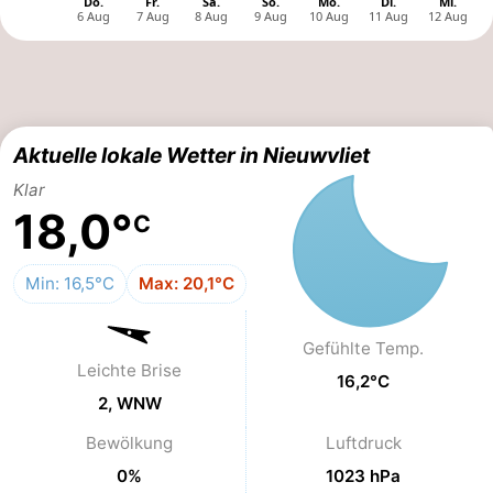
Bad
Zonneweelde
-
Zwinhoeve
Hotels
Lastminutes
Aktuelle lokale Wetter in Nieuwvliet
Strand
Klar
18,0°
C
Sehen
&
-
Min: 16,5°C
Max: 20,1°C
tun
Museen
-
Gefühlte Temp.
Leichte Brise
Denkmäler
-
16,2°C
2, WNW
Mühlen
-
Bewölkung
Luftdruck
Aussichtspunkte
Attraktionen
0%
1023 hPa