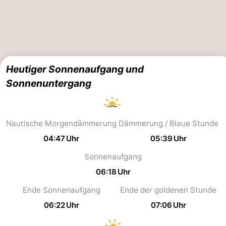
Route
-
Parken
Reisebuchshop
Heutiger Sonnenaufgang und
Sonnenuntergang
Medizin
Adressen
Region
Nautische Morgendämmerung
Dämmerung / Blaue Stunde
Zeeland
04:47 Uhr
05:39 Uhr
Walcheren
Sonnenaufgang
06:18 Uhr
-
Ende Sonnenaufgang
Ende der goldenen Stunde
Veere
-
06:22 Uhr
07:06 Uhr
Domburg
-