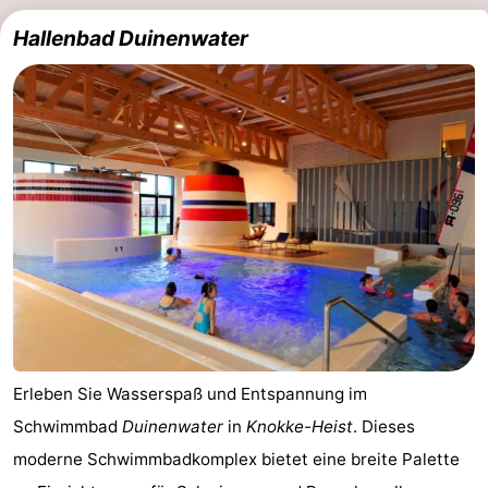
Hallenbad Duinenwater
Zwin
Brügge
-
Gent
Die
Küste
-
Knokke-
-
Heist
Zeebrugge
-
Blankenberge
-
Wenduine
Wetter
Kontakt
Erleben Sie Wasserspaß und Entspannung im
Schwimmbad
Duinenwater
in
Knokke-Heist
. Dieses
moderne Schwimmbadkomplex bietet eine breite Palette