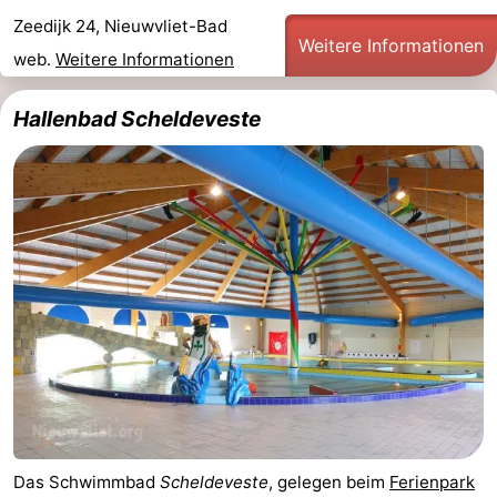
Zeedijk 24, Nieuwvliet-Bad
Bad
Zonneweelde
-
Weitere Informationen
web.
Weitere Informationen
Zwinhoeve
Hotels
Hallenbad Scheldeveste
Lastminutes
Strand
Sehen
&
-
tun
Museen
-
Denkmäler
-
Mühlen
-
Aussichtspunkte
Attraktionen
Das Schwimmbad
Scheldeveste
, gelegen beim
Ferienpark