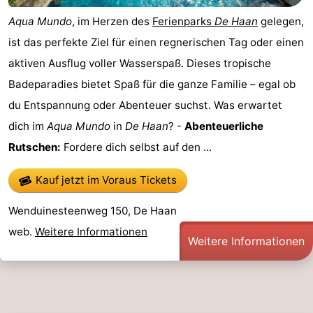
Aqua Mundo
, im Herzen des
Ferienparks
De Haan
gelegen,
Zoutelande
-
ist das perfekte Ziel für einen regnerischen Tag oder einen
Vlissingen
-
aktiven Ausflug voller Wasserspaß. Dieses tropische
Badeparadies bietet Spaß für die ganze Familie – egal ob
Middelburg
Zeeuws-
du Entspannung oder Abenteuer suchst. Was erwartet
Vlaanderen
-
dich im
Aqua Mundo
in
De Haan
? -
Abenteuerliche
Rutschen:
Fordere dich selbst auf den ...
Breskens
-
Kauf jetzt im Voraus Tickets
Sluis
-
Wenduinesteenweg 150, De Haan
Cadzand
-
web.
Weitere Informationen
Weitere Informationen
Retranchement
-
Natur
Westflandern
Het
-