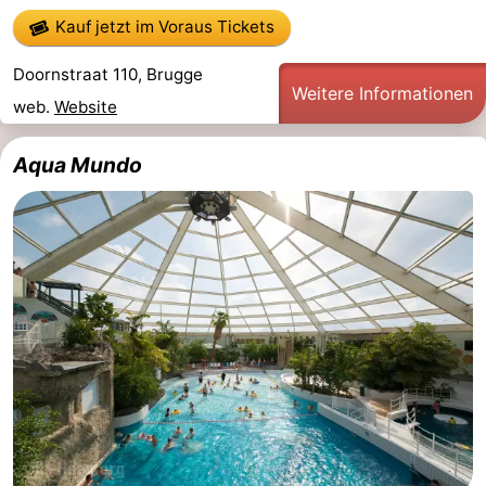
Kauf jetzt im Voraus Tickets
Route
Doornstraat 110, Brugge
-
Weitere Informationen
web.
Website
Parken
Reisebuchshop
Aqua Mundo
Medizin
Adressen
Region
Zeeland
Walcheren
-
Veere
-
Domburg
-