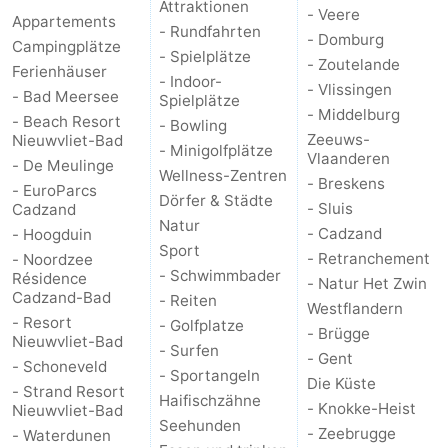
Attraktionen
- Veere
Appartements
- Rundfahrten
- Domburg
Campingplätze
- Spielplätze
- Zoutelande
Ferienhäuser
- Indoor-
- Vlissingen
- Bad Meersee
Spielplätze
- Middelburg
- Beach Resort
- Bowling
Zeeuws-
Nieuwvliet-Bad
- Minigolfplätze
Vlaanderen
- De Meulinge
Wellness-Zentren
- Breskens
- EuroParcs
Dörfer & Städte
- Sluis
Cadzand
Natur
- Cadzand
- Hoogduin
Sport
- Retranchement
- Noordzee
- Schwimmbader
Résidence
- Natur Het Zwin
Cadzand-Bad
- Reiten
Westflandern
- Resort
- Golfplatze
- Brügge
Nieuwvliet-Bad
- Surfen
- Gent
- Schoneveld
- Sportangeln
Die Küste
- Strand Resort
Haifischzähne
- Knokke-Heist
Nieuwvliet-Bad
Seehunden
- Zeebrugge
- Waterdunen