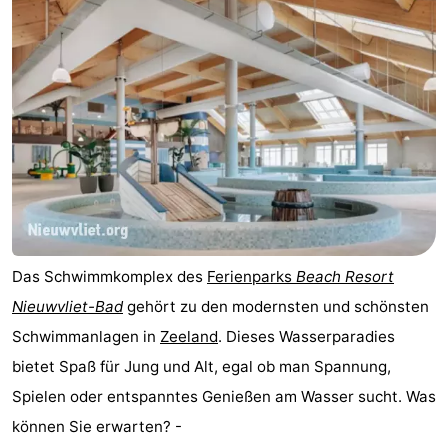
Meersee
Beach
-
Resort
De
-
Nieuwvliet-
Meulinge
EuroParcs
-
Bad
Cadzand
Hoogduin
-
Noordzee
-
Résidence
Resort
-
Das Schwimmkomplex des
Ferienparks
Beach Resort
Cadzand-
Nieuwvliet-
Schoneveld
-
Nieuwvliet-Bad
gehört zu den modernsten und schönsten
Schwimmanlagen in
Zeeland
. Dieses Wasserparadies
Bad
Bad
Strand
-
bietet Spaß für Jung und Alt, egal ob man Spannung,
Resort
Waterdunen
-
Spielen oder entspanntes Genießen am Wasser sucht. Was
können Sie erwarten? -
Nieuwvliet-
Zeebad
-