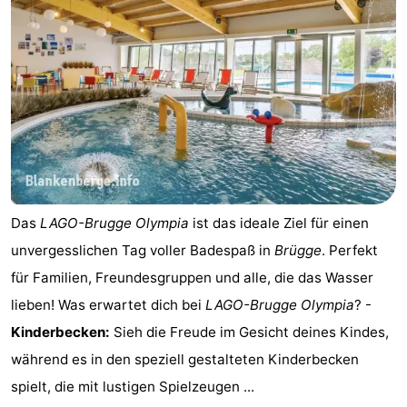
Schwimmbader
-
Reiten
-
Golfplatze
-
Surfen
-
Sportangeln
Haifischzähne
Das
LAGO-Brugge Olympia
ist das ideale Ziel für einen
Seehunden
unvergesslichen Tag voller Badespaß in
Brügge
. Perfekt
Essen
für Familien, Freundesgruppen und alle, die das Wasser
lieben! Was erwartet dich bei
LAGO-Brugge Olympia
? -
und
Veranstaltungen
Kinderbecken:
Sieh die Freude im Gesicht deines Kindes,
trinken
Praktisch
während es in den speziell gestalteten Kinderbecken
spielt, die mit lustigen Spielzeugen ...
Forum