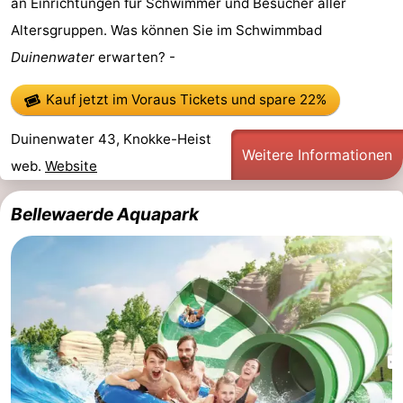
an Einrichtungen für Schwimmer und Besucher aller
Altersgruppen. Was können Sie im Schwimmbad
Duinenwater
erwarten? -
Kauf jetzt im Voraus Tickets
und spare 22%
Duinenwater 43, Knokke-Heist
Weitere Informationen
web.
Website
Bellewaerde Aquapark