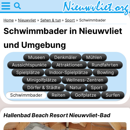
Home
Nieuwvliet
Home
Nieuwvliet
Sehen & tun
Sport
Schwimmbader
Schwimmbader in Nieuwvliet
Tipps
und Umgebung
Für
Museen
Denkmäler
Mühlen
kindern
Übernachten
Aussichtspunkte
Attraktionen
Rundfahrten
Appartements
Spielplätze
Indoor-Spielplätze
Bowling
Minigolfplätze
Wellness-Zentren
Campingplätze
Dörfer & Städte
Natur
Sport
Schwimmbader
Reiten
Golfplatze
Surfen
Ferienhäuser
-
Hallenbad Beach Resort Nieuwvliet-Bad
Bad
-