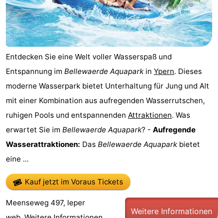
Entdecken Sie eine Welt voller Wasserspaß und
Entspannung im
Bellewaerde Aquapark
in
Ypern
. Dieses
moderne Wasserpark bietet Unterhaltung für Jung und Alt
mit einer Kombination aus aufregenden Wasserrutschen,
ruhigen Pools und entspannenden
Attraktionen
. Was
erwartet Sie im
Bellewaerde Aquapark
? -
Aufregende
Wasserattraktionen:
Das
Bellewaerde Aquapark
bietet
eine ...
Kauf jetzt im Voraus Tickets
Meenseweg 497, Ieper
Weitere Informationen
web.
Weitere Informationen