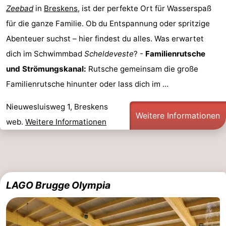
Zeebad
in
Breskens
, ist der perfekte Ort für Wasserspaß
-
für die ganze Familie. Ob du Entspannung oder spritzige
Rundfahrten
-
Abenteuer suchst – hier findest du alles. Was erwartet
dich im Schwimmbad
Scheldeveste
? -
Familienrutsche
Spielplätze
-
und Strömungskanal:
Rutsche gemeinsam die große
Indoor-
-
Familienrutsche hinunter oder lass dich im ...
Spielplätze
Bowling
-
Nieuwesluisweg 1, Breskens
Weitere Informationen
web.
Weitere Informationen
Minigolfplätze
Wellness-
Zentren
Dörfer
&
Natur
LAGO Brugge Olympia
Städte
Sport
-