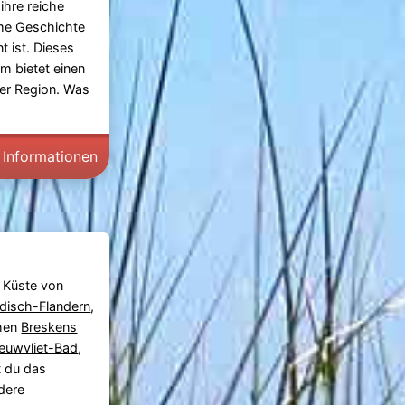
 ihre reiche
me Geschichte
t ist. Dieses
 bietet einen
 der Region. Was
 Informationen
 Küste von
disch-Flandern
,
hen
Breskens
euwvliet-Bad
,
t du das
dere