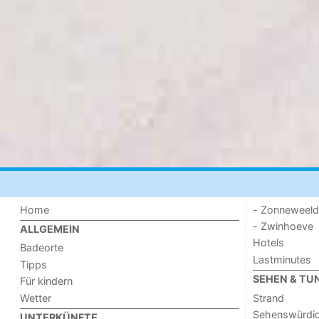
Home
- Zonneweel
- Zwinhoeve
ALLGEMEIN
Hotels
Badeorte
Lastminutes
Tipps
SEHEN & TU
Für kindern
Wetter
Strand
Sehenswürdig
UNTERKÜNFTE