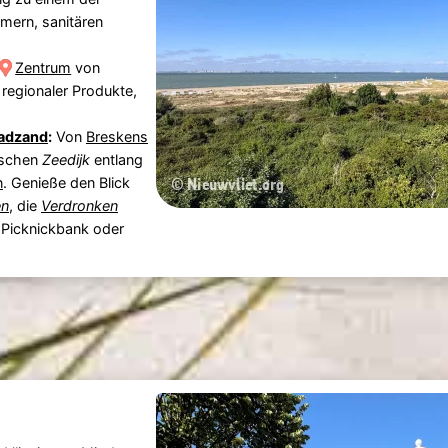
mern, sanitären
Zentrum
von
regionaler Produkte,
adzand
:
Von
Breskens
ischen
Zeedijk
entlang
n
. Genieße den Blick
en
, die
Verdronken
 Picknickbank oder