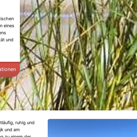
wischen
n eines
ens
tät und
ationen
tläufig, ruhig und
jk
und am
ng zu einem der