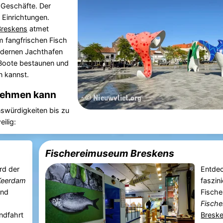
 Geschäfte. Der
 Einrichtungen.
Breskens
atmet
m fangfrischen Fisch
dernen Jachthafen
 Boote bestaunen und
n kannst.
nehmen kann
swürdigkeiten bis zu
ilig:
Fischereimuseum Breskens
rd der
Entdec
Keerdam
faszin
nd
Fische
Fisch
ndfahrt
Bresk