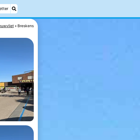
etter
euwvliet
Breskens