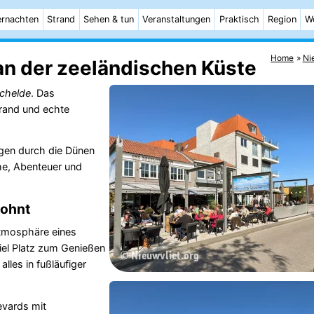
rnachten
Strand
Sehen & tun
Veranstaltungen
Praktisch
Region
W
Home
Ni
an der zeeländischen Küste
chelde
. Das
trand und echte
gen durch die Dünen
he, Abenteuer und
lohnt
Atmosphäre eines
iel Platz zum Genießen
lles in fußläufiger
evards mit