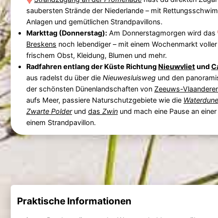
saubersten Strände der Niederlande – mit Rettungsschwim
Anlagen und gemütlichen Strandpavillons.
Markttag (Donnerstag):
Am Donnerstagmorgen wird das
Breskens
noch lebendiger – mit einem Wochenmarkt voller 
frischem Obst, Kleidung, Blumen und mehr.
Radfahren entlang der Küste Richtung
Nieuwvliet
und
C
aus radelst du über die
Nieuwesluisweg
und den panoram
der schönsten Dünenlandschaften von
Zeeuws-Vlaandere
aufs Meer, passiere Naturschutzgebiete wie die
Waterdun
Zwarte Polder
und
das
Zwin
und mach eine Pause an einer
einem Strandpavillon.
Praktische Informationen