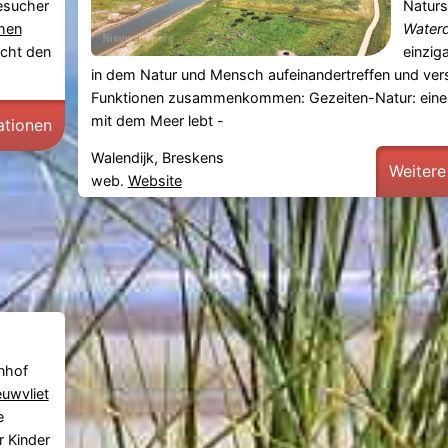
esucher
Naturs
hen
Water
cht den
einzig
in dem Natur und Mensch aufeinandertreffen und ve
Funktionen zusammenkommen: Gezeiten-Natur: eine 
mit dem Meer lebt -
ationen
Walendijk, Breskens
Weitere
web.
Website
nhof
euwvliet
e
r Kinder