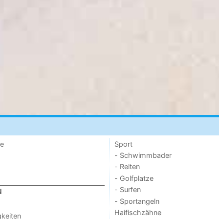
de
Sport
- Schwimmbader
- Reiten
- Golfplatze
- Surfen
N
- Sportangeln
Haifischzähne
keiten