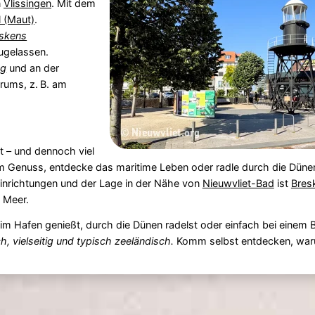
n
Vlissingen
. Mit dem
 (Maut)
.
eskens
zugelassen.
eg
und an der
rums, z. B. am
 – und dennoch viel
em Genuss, entdecke das maritime Leben oder radle durch die Dün
Einrichtungen und der Lage in der Nähe von
Nieuwvliet-Bad
ist
Bres
 Meer.
 im Hafen genießt, durch die Dünen radelst oder einfach bei einem B
ch, vielseitig und typisch zeeländisch.
Komm selbst entdecken, waru