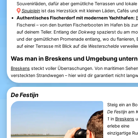
Souvenirläden, dafür aber gemütliche Terrassen und lokale
Spuiplein
ist das Herzstück mit kleinen Läden, Cafés und
Authentisches Fischerdorf mit modernem Yachthafen:
Fischerei – von den bunten Fischerbooten im Hafen bis zu
auf deinem Teller. Entlang der
Dokweg
spazierst du am mo
und der gemütlichen Promenade entlang, wo du flanieren,
auf einer Terrasse mit Blick auf die
Westerschelde
verweile
Was man in Breskens und Umgebung unter
Breskens
steckt voller Überraschungen. Von maritimen Sehen
versteckten Strandwegen – hier wird dir garantiert nicht langwe
De Festijn
Steig ein an Bo
De Festijn
am
1
in
Breskens
u
erlebe eine
einzigartige Ru