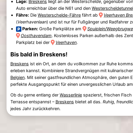
Lage:
Breskens
liegt an der
Westerschelde
, gegenüber vo
Auto erreichbar über die N61 und den
Westerscheldetunnel
Fähre:
Die
Westerschelde-Fähre
fährt ab
Veerhaven Br
(
Veerhavenlaan
) und ist nur für Fußgänger und Radfahrer 
Parken:
Große Parkplätze am
Spuiplein/Weegbrugw
Oosthavendam
. Kostenloses Parken außerhalb des Zent
Parkplatz bei der
Veerhaven
.
Bis bald in Breskens!
Breskens
ist ein Ort, an dem du vollkommen zur Ruhe kommst
erleben kannst. Kombiniere Strandvergnügen mit kulinarisch
Belgien
. Mit seiner gastfreundlichen Atmosphäre, den guten 
perfekte Ausgangspunkt für einen unvergesslichen Urlaub am
Ob du gerne entlang der
Wasserlinie
spazierst, frischen Fisch
Terrasse entspannst –
Breskens
bietet all das.
Ruhig, freundli
jedes Jahr zurückkehren.