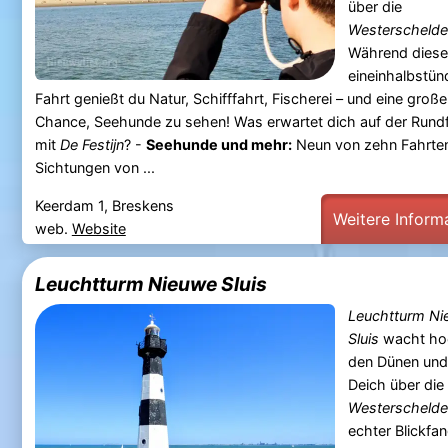
über die
Westerschelde
Während diese
eineinhalbstün
Fahrt genießt du Natur, Schifffahrt, Fischerei – und eine große
Chance, Seehunde zu sehen! Was erwartet dich auf der Rund
mit
De Festijn
? -
Seehunde und mehr:
Neun von zehn Fahrten
Sichtungen von ...
Keerdam 1, Breskens
Weitere Inform
web.
Website
Leuchtturm Nieuwe Sluis
Leuchtturm Ni
Sluis
wacht ho
den Dünen un
Deich über die
Westerschelde
echter Blickfa