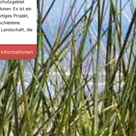
chutzgebiet
dunen
. Es ist ein
artiges Projekt,
rschiedene
Landschaft, die
 Informationen