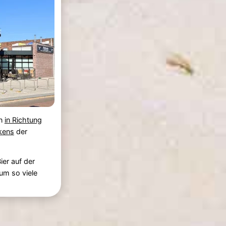
en
in Richtung
kens
der
ier auf der
m so viele