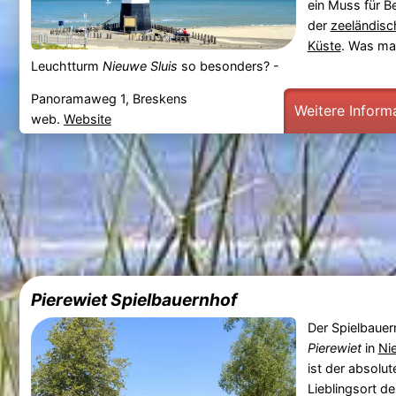
ein Muss für B
der
zeeländisc
Küste
. Was ma
Leuchtturm
Nieuwe Sluis
so besonders? -
Panoramaweg 1, Breskens
Weitere Inform
web.
Website
Pierewiet Spielbauernhof
Der Spielbauer
Pierewiet
in
Ni
ist der absolut
Lieblingsort de