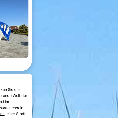
ken Sie die
ierende Welt der
rei im
ereimuseum
in
ens
, einer Stadt,