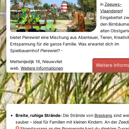
in
Zeeuws-
Vlaanderen
!
Eingebettet z
den Birnbäume
alten Obstgart
bietet
Pierewiet
eine Mischung aus Abenteuer, Tieren, Kreativi
Entspannung für die ganze Familie. Was erwartet dich im
Spielbauernhof
Pierewiet
? -
Mettenijedijk 16, Nieuwvliet
Weitere Inform
web.
Weitere Informationen
Breite, ruhige Strände:
Die Strände von
Breskens
sind wei
sauber – ideal für Familien mit kleinen Kindern. An der
Zeedi
Strandzugang an der
Promenade
hast du direkten Zuga