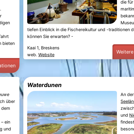
die für
.
mariti
r
bekann
digen
Museum
tiefen Einblick in die Fischereikultur und -traditionen
fahrt
können Sie erwarten? -
 bieten
Kaai 1, Breskens
Weitere
web.
Website
ationen
Waterdunen
euwe
An der
ch über
Seelän
d dem
zwisc
und
Ni
– ein
findes
ng und
beson