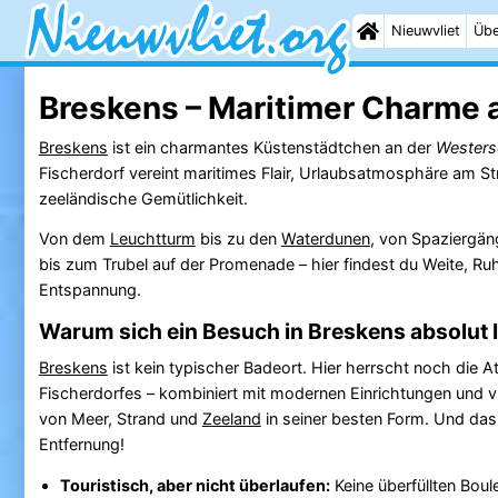
Nieuwvliet
Übe
Breskens – Maritimer Charme 
Breskens
ist ein charmantes Küstenstädtchen an der
Westers
Fischerdorf vereint maritimes Flair, Urlaubsatmosphäre am S
zeeländische Gemütlichkeit.
Von dem
Leuchtturm
bis zu den
Waterdunen
, von Spaziergän
bis zum Trubel auf der Promenade – hier findest du Weite, Ru
Entspannung.
Warum sich ein Besuch in Breskens absolut 
Breskens
ist kein typischer Badeort. Hier herrscht noch die 
Fischerdorfes – kombiniert mit modernen Einrichtungen und v
von Meer, Strand und
Zeeland
in seiner besten Form. Und das a
Entfernung!
Touristisch, aber nicht überlaufen:
Keine überfüllten Boul