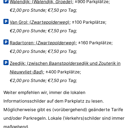
Walendijk; (
Walendijk, Groede
)
; ±900 Parkplätze;
Bad
Zonneweelde
-
€2,00 pro Stunde; €7,50 pro Tag;
Zwinhoeve
Hotels
Van Grol; (
Zwartepolderweg
)
; ±100 Parkplätze;
€2,00 pro Stunde; €7,50 pro Tag;
Lastminutes
Radartoren; (
Zwartepolderweg
)
; ±160 Parkplätze;
Strand
€2,00 pro Stunde; €7,50 pro Tag;
Sehen
Zeedijk; (zwischen
Baanstpoldersedijk
und
Zouterik
in
&
-
Nieuwvliet-Bad
)
; ±400 Parkplätze;
€2,00 pro Stunde; €7,50 pro Tag;
tun
Museen
-
Weiter empfehlen wir, immer die lokalen
Denkmäler
-
Informationsschilder auf dem Parkplatz zu lesen.
Möglicherweise gibt es (vorübergehend) geänderte Tarife
Mühlen
-
und/oder Parkregeln. Lokale (Verkehrs)schilder sind immer
Aussichtspunkte
Attraktionen
maßgebend.