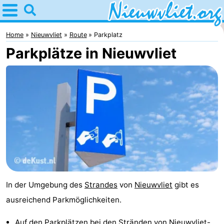
Home
Nieuwvliet
Home
Nieuwvliet
Route
Parkplatz
Parkplätze in Nieuwvliet
Tipps
Für
kindern
Übernachten
Appartements
Campingplätze
Ferienhäuser
In der Umgebung des
Strandes
von
Nieuwvliet
gibt es
-
ausreichend Parkmöglichkeiten.
Bad
-
Auf den Parkplätzen bei den Stränden von
Nieuwvliet-