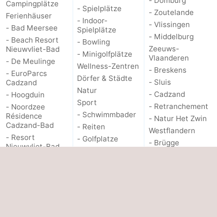
- Domburg
Campingplätze
- Spielplätze
- Zoutelande
Ferienhäuser
- Indoor-
- Vlissingen
- Bad Meersee
Spielplätze
- Middelburg
- Beach Resort
- Bowling
Zeeuws-
Nieuwvliet-Bad
- Minigolfplätze
Vlaanderen
- De Meulinge
Wellness-Zentren
- Breskens
- EuroParcs
Dörfer & Städte
- Sluis
Cadzand
Natur
- Cadzand
- Hoogduin
Sport
- Retranchement
- Noordzee
- Schwimmbader
Résidence
- Natur Het Zwin
Cadzand-Bad
- Reiten
Westflandern
- Resort
- Golfplatze
- Brügge
Nieuwvliet-Bad
- Surfen
- Gent
- Schoneveld
- Sportangeln
Die Küste
- Strand Resort
Haifischzähne
- Knokke-Heist
Nieuwvliet-Bad
Seehunden
- Zeebrugge
- Waterdunen
Essen und trinken
- Blankenberge
- Zeebad
Veranstaltungen
- Wenduine
- Zonneweelde