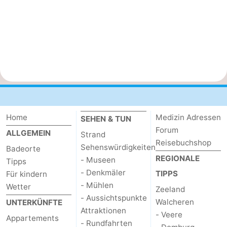
Home
Medizin Adressen
SEHEN & TUN
Forum
ALLGEMEIN
Strand
Reisebuchshop
Sehenswürdigkeiten
Badeorte
REGIONALE
- Museen
Tipps
- Denkmäler
TIPPS
Für kindern
- Mühlen
Wetter
Zeeland
- Aussichtspunkte
Walcheren
UNTERKÜNFTE
Attraktionen
- Veere
Appartements
- Rundfahrten