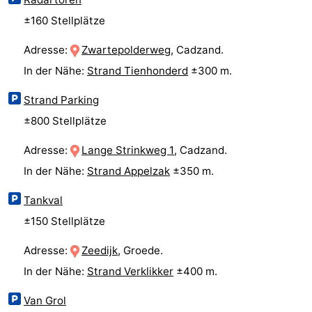
±160 Stellplätze
Zwin
Brügge
-
Adresse:
Zwartepolderweg
, Cadzand.
Gent
Die
In der Nähe:
Strand Tienhonderd
±300 m.
Küste
-
Strand Parking
Knokke-
-
±800 Stellplätze
Adresse:
Lange Strinkweg 1
, Cadzand.
Heist
Zeebrugge
-
In der Nähe:
Strand Appelzak
±350 m.
Blankenberge
-
Tankval
Wenduine
Wetter
±150 Stellplätze
Kontakt
Adresse:
Zeedijk
, Groede.
In der Nähe:
Strand Verklikker
±400 m.
Van Grol