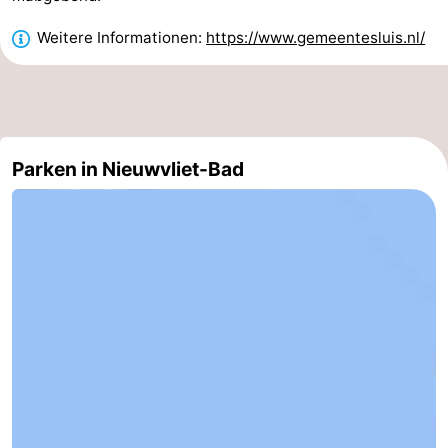
-
Weitere Informationen:
https://www.gemeentesluis.nl/
Rundfahrten
-
Spielplätze
-
Indoor-
-
Parken in Nieuwvliet-Bad
Spielplätze
Bowling
-
Minigolfplätze
Wellness-
Zentren
Dörfer
&
Natur
Städte
Sport
-