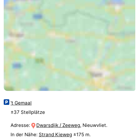
Route
-
Parken
Reisebuchshop
Medizin
Adressen
Region
Zeeland
Walcheren
't Gemaal
-
±37 Stellplätze
Veere
-
Adresse:
Dwarsdijk / Zeeweg
, Nieuwvliet.
In der Nähe:
Strand Kieweg
±175 m.
Domburg
-