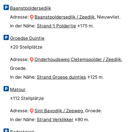
Baanstpoldersedijk
Zoutelande
-
Adresse:
Baanstpoldersedijk / Zeedijk
, Nieuwvliet.
Vlissingen
-
In der Nähe:
Strand 't Poldertje
±175 m.
Middelburg
Zeeuws-
Groedse Duintje
±20 Stellplätze
Vlaanderen
-
Adresse:
Onderhoudsweg Cletemspolder / Zeedijk
,
Breskens
-
Groede.
Sluis
-
In der Nähe:
Strand Groese duintjes
±125 m.
Matour
Cadzand
-
±112 Stellplätze
Retranchement
-
Adresse:
Sint Bavodijk / Zeeweg
, Groede.
Natur
Westflandern
In der Nähe:
Strand Verklikker
±90 m.
Het
-
Radartoren