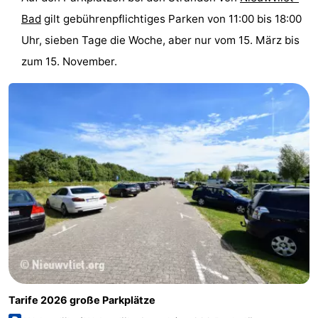
Meersee
Beach
-
Bad
gilt gebührenpflichtiges Parken von 11:00 bis 18:00
Uhr, sieben Tage die Woche, aber nur vom 15. März bis
Resort
De
-
zum 15. November.
Nieuwvliet-
Meulinge
EuroParcs
-
Bad
Cadzand
Hoogduin
-
Noordzee
-
Résidence
Resort
-
Cadzand-
Nieuwvliet-
Schoneveld
-
Bad
Bad
Strand
-
Resort
Waterdunen
-
Tarife 2026 große Parkplätze
Nieuwvliet-
Zeebad
-