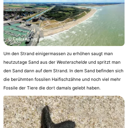
Route
-
Parken
Reisebuchshop
Medizin
Um den Strand einigermassen zu erhöhen saugt man
Adressen
Region
heutzutage Sand aus der
Westerschelde
und spritzt man
den Sand dann auf dem Strand. In dem Sand befinden sich
Zeeland
die berühmten fossilen Haifischzähne und noch viel mehr
Walcheren
Fossile der Tiere die dort damals gelebt haben.
-
Veere
-
Domburg
-