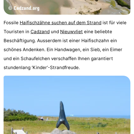
-
Rundfahrten
-
Fossile
Haifischzähne suchen auf dem Strand
ist für viele
Touristen in
Cadzand
und
Nieuwvliet
eine beliebte
Spielplätze
-
Beschäftigung. Ausserdem ist einer Haifischzahn ein
Indoor-
-
schönes Andenken. Ein Handwagen, ein Sieb, ein Eimer
und ein Schaufelchen verschaffen Ihnen garantiert
Spielplätze
Bowling
-
stundenlang ‘Kinder‘-Strandfreude.
Minigolfplätze
Wellness-
Zentren
Dörfer
&
Natur
Städte
Sport
-