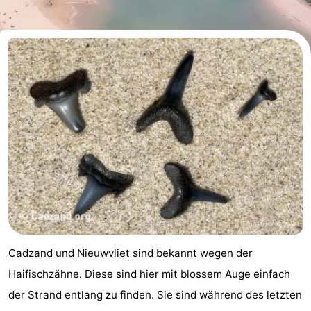
Meersee
Beach
-
Resort
De
-
Nieuwvliet-
Meulinge
EuroParcs
-
Bad
Cadzand
Hoogduin
-
Noordzee
-
Résidence
Resort
-
Cadzand-
Nieuwvliet-
Schoneveld
-
Bad
Bad
Strand
-
Cadzand
und
Nieuwvliet
sind bekannt wegen der
Resort
Waterdunen
-
Haifischzähne. Diese sind hier mit blossem Auge einfach
der Strand entlang zu finden. Sie sind während des letzten
Nieuwvliet-
Zeebad
-