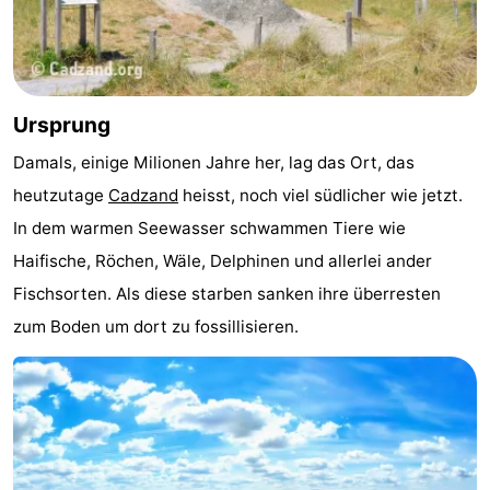
Schwimmbader
-
Reiten
-
Ursprung
Golfplatze
-
Damals, einige Milionen Jahre her, lag das Ort, das
Surfen
-
heutzutage
Cadzand
heisst, noch viel südlicher wie jetzt.
In dem warmen Seewasser schwammen Tiere wie
Sportangeln
Haifischzähne
Haifische, Röchen, Wäle, Delphinen und allerlei ander
Seehunden
Fischsorten. Als diese starben sanken ihre überresten
zum Boden um dort zu fossillisieren.
Essen
und
Veranstaltungen
trinken
Praktisch
Forum