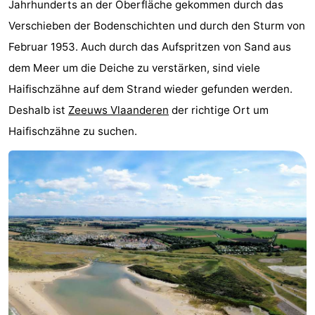
Jahrhunderts an der Oberfläche gekommen durch das
Bad
Zonneweelde
-
Verschieben der Bodenschichten und durch den Sturm von
Februar 1953. Auch durch das Aufspritzen von Sand aus
Zwinhoeve
Hotels
dem Meer um die Deiche zu verstärken, sind viele
Lastminutes
Haifischzähne auf dem Strand wieder gefunden werden.
Deshalb ist
Zeeuws Vlaanderen
der richtige Ort um
Strand
Haifischzähne zu suchen.
Sehen
&
-
tun
Museen
-
Denkmäler
-
Mühlen
-
Aussichtspunkte
Attraktionen