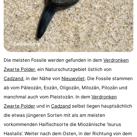
Zoutelande
-
Vlissingen
-
Middelburg
Zeeuws-
Vlaanderen
-
Die meisten Fossile werden gefunden in dem
Verdronken
Breskens
-
Zwarte Polder
, ein Naturschutzgebiet östlich von
Cadzand
, in der Nähe von
Nieuwvliet
. Die Fossile stammen
Sluis
-
ab vom Päleozän, Eozän, Oligozän, Milozän, Pilozän und
Cadzand
-
manchmal auch vom Pleistozän. In dem
Verdronken
Zwarte Polder
und in
Cadzand
selbst liegen hauptsächlich
Retranchement
-
die etwas jüngeren Sorten mit als am meisten
Natur
Westflandern
vorkommenden Haifischsorte die Miozänische ‘Isurus
Hastalis’. Weiter nach dem Osten, in der Richtung von dem
Het
-