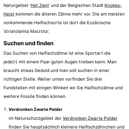
Naturgebiet ‘
Het Zwin
’ und der Belgischen Stadt
Knokke-
Zwin
Brügge
-
Heist
kommen die älteren Zähne mehr vor. Die am meisten
vorkommende Haifischsorte ist dort die Eozänische
Gent
Die
’striatolamia Macrota’.
Küste
-
Suchen und finden
Knokke-
-
Das Suchen von Haifischzähne ist eine Sportart die
jede(r) mit einem Paar guten Augen treiben kann. Man
Heist
Zeebrugge
-
braucht etwas Geduld und man soll suchen in einer
Blankenberge
-
richtigen Stelle. Weiter unten vorfinden Sie drei
Fundstellen mit einigen Winken wo Sie Haifischzähne und
Wenduine
Wetter
weitere Fossile finden können.
Kontakt
Verdronken Zwarte Polder
im Naturschutzgebiet der
Verdronken Zwarte Polder
finden Sie hauptsächlich kleinere Haifischzähnchen und