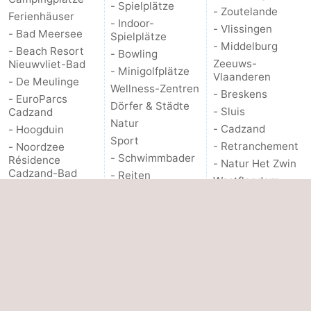
- Spielplätze
- Zoutelande
Ferienhäuser
- Indoor-
- Vlissingen
- Bad Meersee
Spielplätze
- Middelburg
- Beach Resort
- Bowling
Zeeuws-
Nieuwvliet-Bad
- Minigolfplätze
Vlaanderen
- De Meulinge
Wellness-Zentren
- Breskens
- EuroParcs
Dörfer & Städte
- Sluis
Cadzand
Natur
- Cadzand
- Hoogduin
Sport
- Retranchement
- Noordzee
- Schwimmbader
Résidence
- Natur Het Zwin
Cadzand-Bad
- Reiten
Westflandern
- Resort
- Golfplatze
- Brügge
Nieuwvliet-Bad
- Surfen
- Gent
- Schoneveld
- Sportangeln
Die Küste
- Strand Resort
Haifischzähne
- Knokke-Heist
Nieuwvliet-Bad
Seehunden
- Zeebrugge
- Waterdunen
Essen und trinken
- Blankenberge
- Zeebad
Veranstaltungen
- Wenduine
- Zonneweelde