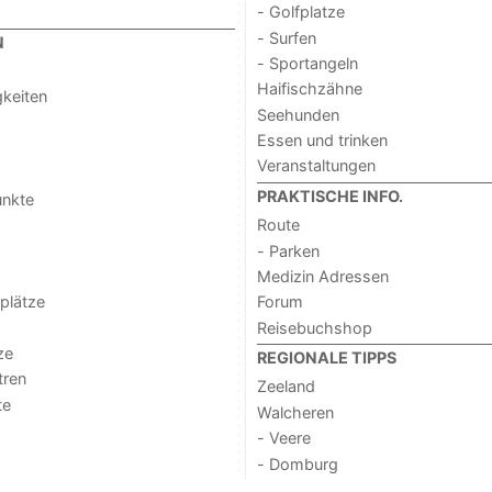
- Golfplatze
- Surfen
N
- Sportangeln
Haifischzähne
keiten
Seehunden
Essen und trinken
Veranstaltungen
PRAKTISCHE INFO.
unkte
Route
- Parken
Medizin Adressen
lplätze
Forum
Reisebuchshop
ze
REGIONALE TIPPS
tren
Zeeland
te
Walcheren
- Veere
- Domburg