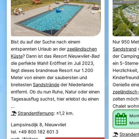
Bist du auf der Suche nach einem
Nur 950 Me
entspannten Urlaub an der
zeeländischen
Sandstrand
Küste
? Dann ist das
Resort Nieuwvliet-Bad
der Camping
die perfekte Wahl! Eröffnet im Juli 2023,
ein 5-Stern
liegt dieses brandneue Resort nur 1.200
Herzlichkeit
Meter von einem der saubersten und
Kinderfreund
breitesten
Sandstrände
der Niederlande
Genieße ein
entfernt. Ob du nun Ruhe, Natur oder einen
zeeländisch
Tagesausflug suchst, hier erlebst du einen
zelten möcht
...
Chalet wohns
Strandentfernung
: ±1,2 km.
Mont
Mont
Lampsinsdijk 8, Nieuwvliet
tel. +49 800 182 601 3
Stranden
web.
Weitere