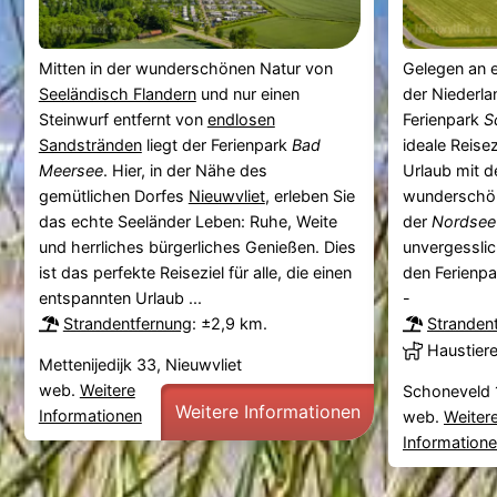
Mitten in der wunderschönen Natur von
Gelegen an 
Seeländisch Flandern
und nur einen
der Niederla
Steinwurf entfernt von
endlosen
Ferienpark
S
Sandstränden
liegt der Ferienpark
Bad
ideale Reise
Meersee
. Hier, in der Nähe des
Urlaub mit d
gemütlichen Dorfes
Nieuwvliet
, erleben Sie
wunderschöne
das echte Seeländer Leben: Ruhe, Weite
der
Nordsee
und herrliches bürgerliches Genießen. Dies
unvergessli
ist das perfekte Reiseziel für alle, die einen
den Ferienp
entspannten Urlaub ...
-
Strandentfernung
: ±2,9 km.
Stranden
Haustier
Mettenijedijk 33, Nieuwvliet
web.
Weitere
Schoneveld 
Weitere Informationen
Informationen
web.
Weiter
Information