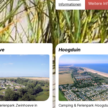
Weitere In
Informationen
ve
Hoogduin
erienpark
Zwinhoeve
in
Camping & Ferienpark
Hoogdu