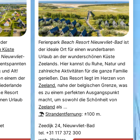
 der
Ferienpark
Beach Resort Nieuwvliet-Bad
ist
 Küste
der ideale Ort für einen wunderbaren
 Nieuwvliet-
Urlaub an der wunderschönen Küste
n entspannten
Zeelands. Hier kannst du Ruhe, Natur und
 und Alt!
zahlreiche Aktivitäten für die ganze Familie
on einem der
genießen. Das Resort liegt im Herzen von
iederlande
Zeeland
, nahe der belgischen Grenze, was
he Resort
es zu einem perfekten Ausgangspunkt
enen Urlaub
macht, um sowohl die Schönheit von
Zeeland
als ...
Strandentfernung
: ±100 m.
et
Zeedijk 24, Nieuwvliet-Bad
tel. +31 117 372 300
web.
Weitere