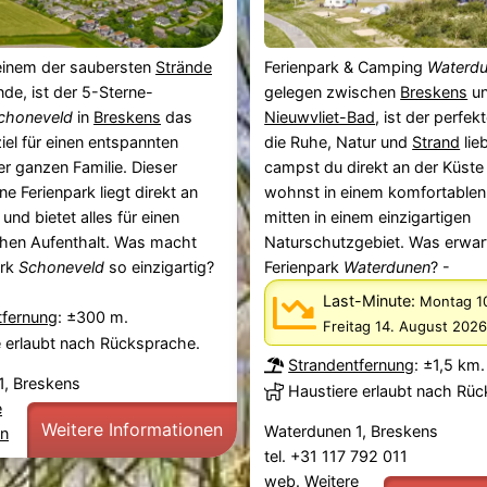
einem der saubersten
Strände
Ferienpark & Camping
Waterd
nde, ist der 5-Sterne-
gelegen zwischen
Breskens
u
choneveld
in
Breskens
das
Nieuwvliet-Bad
, ist der perfekt
ziel für einen entspannten
die Ruhe, Natur und
Strand
lie
er ganzen Familie. Dieser
campst du direkt an der Küste
 Ferienpark liegt direkt an
wohnst in einem komfortablen
und bietet alles für einen
mitten in einem einzigartigen
chen Aufenthalt. Was macht
Naturschutzgebiet. Was erwart
ark
Schoneveld
so einzigartig?
Ferienpark
Waterdunen
? -
Last-Minute:
Montag 1
tfernung
: ±300 m.
Freitag 14. August 2026
e erlaubt nach Rücksprache.
Strandentfernung
: ±1,5 km.
1, Breskens
Haustiere erlaubt nach Rü
e
Weitere Informationen
Waterdunen 1, Breskens
en
tel. +31 117 792 011
web.
Weitere