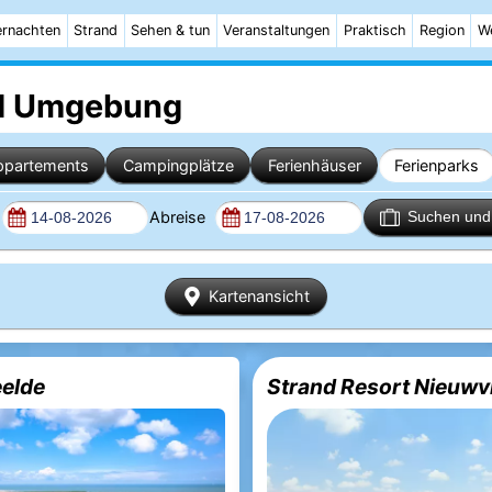
rnachten
Strand
Sehen & tun
Veranstaltungen
Praktisch
Region
W
 Umgebung
ppartements
Campingplätze
Ferienhäuser
Ferienparks
Abreise
Suchen und 
Kartenansicht
elde
Strand Resort Nieuwv