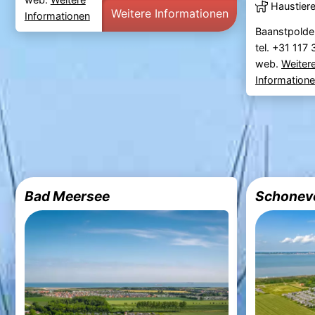
Haustier
Weitere Informationen
Informationen
Baanstpolder
tel. +31 117
web.
Weiter
Information
Bad Meersee
Schonev