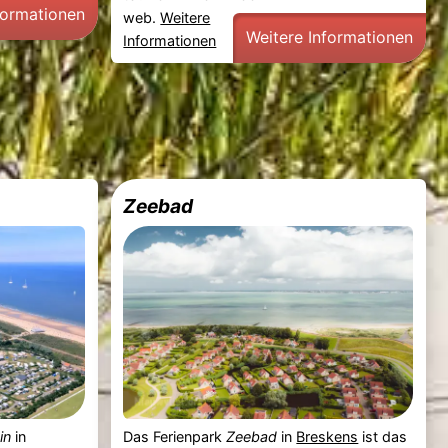
formationen
web.
Weitere
Weitere Informationen
Informationen
Zeebad
in
in
Das Ferienpark
Zeebad
in
Breskens
ist das