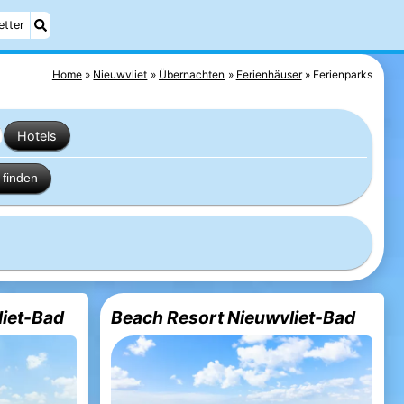
etter
Home
Nieuwvliet
Übernachten
Ferienhäuser
Ferienparks
Hotels
finden
liet-Bad
Beach Resort Nieuwvliet-Bad