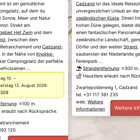
ent
ist ein gemütlicher
Cadzand
ist das ideale Reisezi
pingplatz, auf dem du
unvergesslichen Urlaub an der
 Sonne, Meer und Natur
zeeländischen Küste
. Direkt hi
nst. Direkt am
hohen Düne gelegen, bietet di
gebiet
Het Zwin
und dem
einen fantastischen Panoramab
and
, zwischen dem
zeeländische Landschaft, gem
Retranchement
und
Cadzand-
Dörfer und den weiten
Strand
,
 in der Nähe von
Knokke-
saubersten der Niederlande g
ieser Campingplatz der perfekte
Ferienpark ...
 erholsamen ...
Strandentfernung
: ±300 m.
Haustiere erlaubt nach Rü
–
ag 10.
:
erstag 13. August 2026
Zwartepolderweg 1, Cadzand
€309
tel. +31 117 391 235
web.
Weitere
tfernung
: ±100 m.
Weitere In
Informationen
e erlaubt nach Rücksprache.
Retranchement
 392 120
e