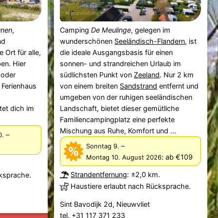
unen
,
Camping
De Meulinge
, gelegen im
nd
wunderschönen
Seeländisch-Flandern
, ist
e Ort für alle,
die ideale Ausgangsbasis für einen
ben. Hier
sonnen- und strandreichen Urlaub im
 oder
südlichsten Punkt von
Zeeland
. Nur 2 km
 Ferienhaus
von einem breiten
Sandstrand
entfernt und
umgeben von der ruhigen seeländischen
et dich im
Landschaft, bietet dieser gemütliche
Familiencampingplatz eine perfekte
Mischung aus Ruhe, Komfort und ...
–
0.
–
Sonntag 9.
:
ab €109
Montag 10. August 2026
Strandentfernung
: ±2,0 km.
cksprache.
Haustiere erlaubt nach Rücksprache.
Sint Bavodijk 2d, Nieuwvliet
tel. +31 117 371 233