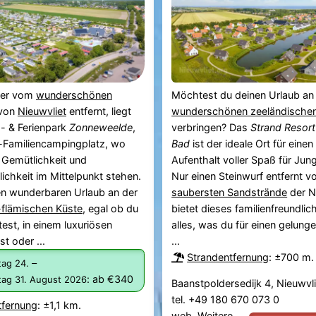
ter vom
wunderschönen
Möchtest du deinen Urlaub an
von
Nieuwvliet
entfernt, liegt
wunderschönen zeeländischen
- & Ferienpark
Zonneweelde
,
verbringen? Das
Strand Resort
e-Familiencampingplatz, wo
Bad
ist der ideale Ort für eine
, Gemütlichkeit und
Aufenthalt voller Spaß für Jung
lichkeit im Mittelpunkt stehen.
Nur einen Steinwurf entfernt v
en wunderbaren Urlaub an der
saubersten Sandstrände
der N
-flämischen Küste
, egal ob du
bietet dieses familienfreundlic
est, in einem luxuriösen
alles, was du für einen gelung
t oder ...
...
Strandentfernung
: ±700 m.
–
ag 24.
:
ab €340
ag 31. August 2026
Baanstpoldersedijk 4, Nieuwvli
tel. +49 180 670 073 0
tfernung
: ±1,1 km.
web.
Weitere