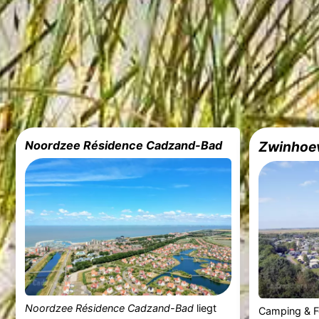
Noordzee Résidence Cadzand-Bad
Zwinhoe
Noordzee Résidence Cadzand-Bad
liegt
Camping & F