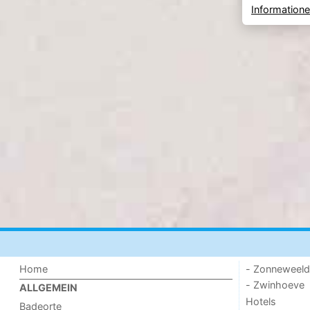
Information
Home
- Zonneweel
- Zwinhoeve
ALLGEMEIN
Hotels
Badeorte