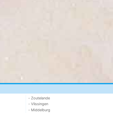
- Zoutelande
- Vlissingen
- Middelburg