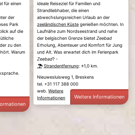
el für einen
ideale Reiseziel für Familien und
Strandliebhaber, die einen
nter der
abwechslungsreichen Urlaub an der
eses Park
zeeländischen Küste
genießen möchten. In
lick auf die
Laufnähe zum Nordseestrand und nahe
ütliche
der belgischen Grenze bietet
Zeebad
 der zu den
Erholung, Abenteuer und Komfort für Jung
ehört. Warum
und Alt. Was erwartet dich im Ferienpark
Zeebad
? -
Strandentfernung
: ±1,0 km.
cksprache.
Nieuwesluisweg 1, Breskens
tel. +31 117 388 000
web.
Weitere
Weitere Informationen
Informationen
formationen