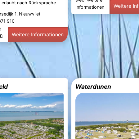
e erlaubt nach Rücksprache.
Weitere In
Informationen
sedijk 1, Nieuwvliet
 371 910
e
Weitere Informationen
en
eld
Waterdunen