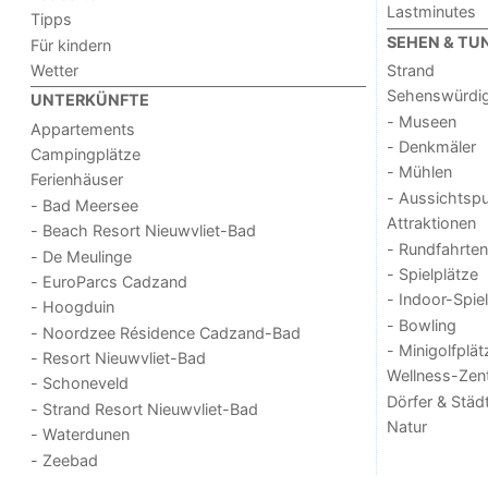
Lastminutes
Tipps
SEHEN & TU
Für kindern
Wetter
Strand
Sehenswürdig
UNTERKÜNFTE
- Museen
Appartements
- Denkmäler
Campingplätze
- Mühlen
Ferienhäuser
- Aussichtsp
- Bad Meersee
Attraktionen
- Beach Resort Nieuwvliet-Bad
- Rundfahrten
- De Meulinge
- Spielplätze
- EuroParcs Cadzand
- Indoor-Spie
- Hoogduin
- Bowling
- Noordzee Résidence Cadzand-Bad
- Minigolfplät
- Resort Nieuwvliet-Bad
Wellness-Zen
- Schoneveld
Dörfer & Städ
- Strand Resort Nieuwvliet-Bad
Natur
- Waterdunen
- Zeebad