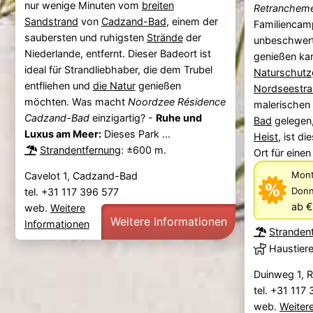
nur wenige Minuten vom
breiten
Retranchem
Sandstrand
von
Cadzand-Bad
, einem der
Familiencam
saubersten und ruhigsten
Strände
der
unbeschwert
Niederlande, entfernt. Dieser Badeort ist
genießen kan
ideal für Strandliebhaber, die dem Trubel
Naturschutz
entfliehen und
die Natur
genießen
Nordseestr
möchten. Was macht
Noordzee Résidence
malerischen
Cadzand-Bad
einzigartig? -
Ruhe und
Bad
gelegen,
Luxus am Meer:
Dieses Park ...
Heist
, ist d
Strandentfernung
: ±600 m.
Ort für einen
Mont
Cavelot 1, Cadzand-Bad
Donn
tel. +31 117 396 577
ab 
web.
Weitere
Weitere Informationen
Informationen
Stranden
Haustier
Duinweg 1, 
tel. +31 117
web.
Weiter