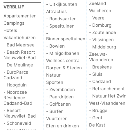
Zeeland
- Uitkijkpunten
VERBLIJF
Walcheren
Attracties
Appartementen
- Veere
- Rondvaarten
Campings
- Domburg
- Speeltuinen
Hotels
- Zoutelande
-
Vakantiehuizen
Binnenspeeltuinen
- Vlissingen
- Bad Meersee
- Bowlen
- Middelburg
- Beach Resort
- Minigolfbanen
Zeeuws-
Nieuwvliet-Bad
Vlaanderen
Wellness centra
- De Meulinge
- Breskens
Dorpen & Steden
- EuroParcs
- Sluis
Natuur
Cadzand
- Cadzand
Sporten
- Hoogduin
- Retranchement
- Zwembaden
- Noordzee
- Natuur Het Zwin
- Paardrijden
Résidence
Cadzand-Bad
West-Vlaanderen
- Golfbanen
- Resort
- Brugge
- Surfen
Nieuwvliet-Bad
- Gent
Vuurtoren
- Schoneveld
De Kust
Eten en drinken