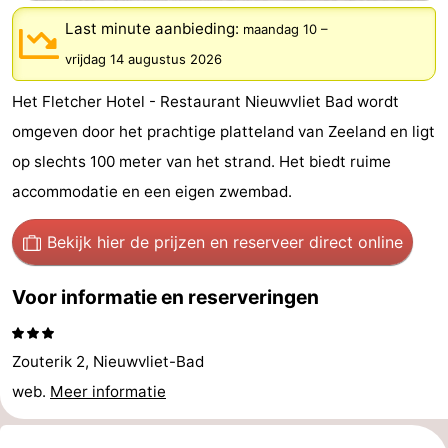
Bad
-
Last minute aanbieding:
maandag 10
–
vrijdag 14 augustus 2026
Meersee
Beach
-
Het Fletcher Hotel - Restaurant Nieuwvliet Bad wordt
Resort
De
-
omgeven door het prachtige platteland van Zeeland en ligt
Nieuwvliet-
Meulinge
EuroParcs
-
op slechts 100 meter van het strand. Het biedt ruime
accommodatie en een eigen zwembad.
Bad
Cadzand
Hoogduin
-
Bekijk hier de prijzen
en reserveer direct online
Noordzee
-
Résidence
Resort
-
Voor informatie en reserveringen
Cadzand-
Nieuwvliet-
Schoneveld
-
Zouterik 2, Nieuwvliet-Bad
Bad
Bad
Strand
-
web.
Meer informatie
Resort
Waterdunen
-