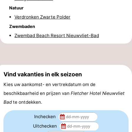
Natuur
-
Verdronken Zwarte Polder
Zwembaden
-
Zwembaden
Paardrijden
-
Zwembad Beach Resort Nieuwvliet-Bad
Golfbanen
-
Surfen
Vuurtoren
Vind vakanties in elk seizoen
Eten
Kies uw aankomst- en vertrekdatum om de
en
Haaientanden
beschikbaarheid en prijzen van
Fletcher Hotel Nieuwvliet
drinken
Zeehonden
Bad
te ontdekken.
Evenementen
Inchecken
Uitchecken
Praktisch