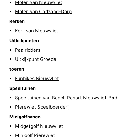
Molen van Nieuwvliet
Uitkijkpunten
Attracties
Molen van Cadzand-Dorp
Kerken
-
Kerk van Nieuwvliet
Rondvaarten
-
Uitkijkpunten
Speeltuinen
-
Paalridders
Uitkijkpunt Groede
Binnenspeeltuinen
-
toeren
Bowlen
-
Funbikes Nieuwvliet
Speeltuinen
Minigolfbanen
Wellness
Speeltuinen van Beach Resort Nieuwvliet-Bad
centra
Dorpen
Pierewiet Speelboerderij
Minigolfbanen
&
Natuur
Midgetgolf Nieuwvliet
Steden
Sporten
Minigolf Pierewiet