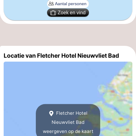
Forum
Zoek en vind
Route
-
Parkeren
Reisboekenwinkel
Locatie van Fletcher Hotel Nieuwvliet Bad
Nieuws
Medische
adressen
Regio
Zeeland
Fletcher Hotel
Walcheren
Nieuwvliet Bad
weergeven op de kaart
-