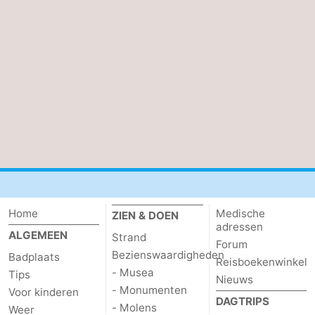
Natuur
West-
Het
Vlaanderen
-
Zwin
Brugge
-
Gent
De
Kust
-
Knokke-
-
Home
Medische
ZIEN & DOEN
Heist
Zeebrugge
-
adressen
ALGEMEEN
Strand
Forum
Blankenberge
-
Bezienswaardigheden
Badplaats
Reisboekenwinkel
- Musea
Tips
Wenduine
Weer
Nieuws
- Monumenten
Voor kinderen
DAGTRIPS
- Molens
Weer
Contact