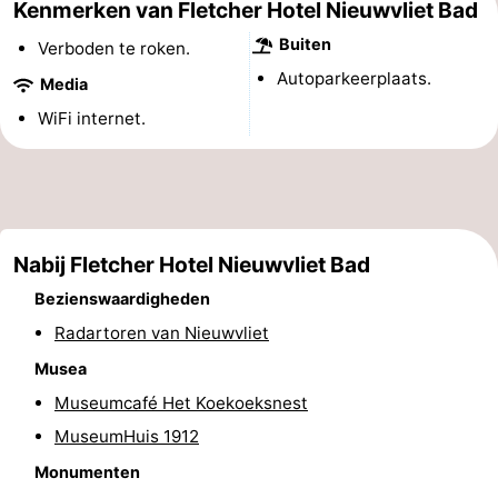
Kenmerken van Fletcher Hotel Nieuwvliet Bad
Nieuwvliet-
Zeebad
-
Buiten
Verboden te roken.
Autoparkeerplaats.
Bad
Zonneweelde
-
Media
WiFi internet.
Zwinhoeve
Last
minutes
Strand
Zien
Nabij Fletcher Hotel Nieuwvliet Bad
&
Bezienswaardigheden
Bezienswaardigheden
doen
-
Radartoren van Nieuwvliet
Musea
Musea
-
Museumcafé Het Koekoeksnest
Monumenten
-
MuseumHuis 1912
Monumenten
Molens
-