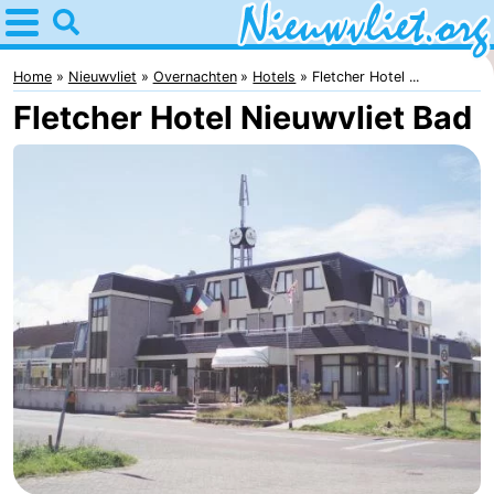
Home
Nieuwvliet
Home
Nieuwvliet
Overnachten
Hotels
Fletcher Hotel ...
Fletcher Hotel Nieuwvliet Bad
Tips
Voor
kinderen
Overnachten
Appartementen
Campings
Hotels
Vakantiehuizen
-