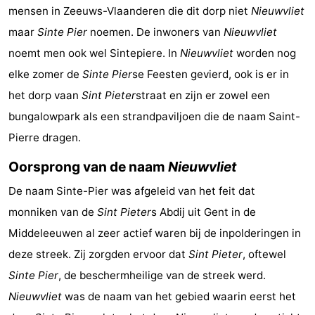
mensen in Zeeuws-Vlaanderen die dit dorp niet
Nieuwvliet
Uitkijkpunten
Attracties
maar
Sinte Pier
noemen. De inwoners van
Nieuwvliet
-
noemt men ook wel Sintepiere. In
Nieuwvliet
worden nog
elke zomer de
Sinte Pier
se Feesten gevierd, ook is er in
Rondvaarten
-
het dorp vaan
Sint Pieter
straat en zijn er zowel een
Speeltuinen
-
bungalowpark als een strandpaviljoen die de naam Saint-
Pierre dragen.
Binnenspeeltuinen
-
Oorsprong van de naam
Nieuwvliet
Bowlen
-
De naam Sinte-Pier was afgeleid van het feit dat
Minigolfbanen
Wellness
monniken van de
Sint Pieter
s Abdij uit Gent in de
Middeleeuwen al zeer actief waren bij de inpolderingen in
centra
Dorpen
deze streek. Zij zorgden ervoor dat
Sint Pieter
, oftewel
&
Natuur
Sinte Pier
, de beschermheilige van de streek werd.
Nieuwvliet
was de naam van het gebied waarin eerst het
Steden
Sporten