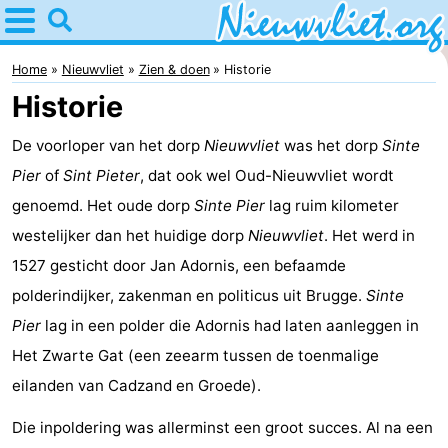
Home
Nieuwvliet
Home
Nieuwvliet
Zien & doen
Historie
Historie
Tips
De voorloper van het dorp
Nieuwvliet
was het dorp
Sinte
Voor
Pier
of
Sint Pieter
, dat ook wel Oud-Nieuwvliet wordt
kinderen
Overnachten
genoemd. Het oude dorp
Sinte Pier
lag ruim kilometer
westelijker dan het huidige dorp
Nieuwvliet
. Het werd in
Appartementen
1527 gesticht door Jan Adornis, een befaamde
Campings
polderindijker, zakenman en politicus uit Brugge.
Sinte
Pier
lag in een polder die Adornis had laten aanleggen in
Hotels
Het Zwarte Gat (een zeearm tussen de toenmalige
Vakantiehuizen
eilanden van Cadzand en Groede).
Die inpoldering was allerminst een groot succes. Al na een
-