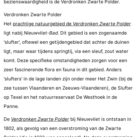
bezienswaardigheid is de Verdronken Zwarte Polder.
Natuur
West-
Verdronken Zwarte Polder
Het
prachtige natuurgebied de
Verdronken Zwarte Polder
Het
Vlaanderen
-
ligt nabij
Nieuwvliet-Bad
. Dit gebied is een zogenaamde
Zwin
Brugge
-
'slufter', oftewel een getijdengebied dat achter de duinen
ligt, maar waar tijdens springtij, via een sleuf, zout water
Gent
De
komt. Deze specifieke omstandigheden zorgen voor een
Kust
-
zeer fascinerende flora en fauna in dit gebied. Anders
'slufters’ in de lage landen zijn onder meer Het Zwin (bij de
Knokke-
-
zee tussen Vlaanderen en Zeeuws-Vlaanderen), de Slufter
Heist
Zeebrugge
-
op Texel en het natuurreservaat De Westhoek in de
Panne.
Blankenberge
-
De
Verdronken Zwarte Polder
bij
Nieuwvliet
is ontstaan in
Wenduine
Weer
1802, als gevolg van een overstroming van de Zwarte
Contact