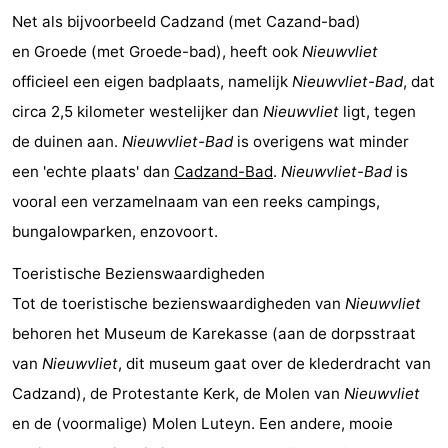
Net als bijvoorbeeld Cadzand (met Cazand-bad)
Veere
-
en Groede (met Groede-bad), heeft ook
Nieuwvliet
Domburg
-
officieel een eigen badplaats, namelijk
Nieuwvliet-Bad
, dat
circa 2,5 kilometer westelijker dan
Nieuwvliet
ligt, tegen
Zoutelande
-
de duinen aan.
Nieuwvliet-Bad
is overigens wat minder
Vlissingen
-
een 'echte plaats' dan
Cadzand-Bad
.
Nieuwvliet-Bad
is
vooral een verzamelnaam van een reeks campings,
Middelburg
Zeeuws-
bungalowparken, enzovoort.
Vlaanderen
-
Toeristische Bezienswaardigheden
Tot de toeristische bezienswaardigheden van
Nieuwvliet
Breskens
-
behoren het Museum de Karekasse (aan de dorpsstraat
Sluis
-
van
Nieuwvliet
, dit museum gaat over de klederdracht van
Cadzand), de Protestante Kerk, de Molen van
Nieuwvliet
Cadzand
-
en de (voormalige) Molen Luteyn. Een andere, mooie
Retranchement
-