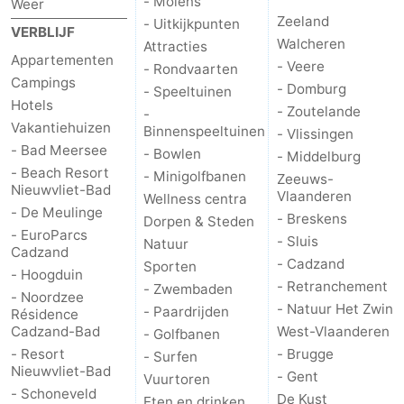
- Molens
Weer
Zeeland
- Uitkijkpunten
VERBLIJF
Walcheren
Attracties
Appartementen
- Veere
- Rondvaarten
Campings
- Domburg
- Speeltuinen
Hotels
- Zoutelande
-
Vakantiehuizen
Binnenspeeltuinen
- Vlissingen
- Bad Meersee
- Bowlen
- Middelburg
- Beach Resort
- Minigolfbanen
Zeeuws-
Nieuwvliet-Bad
Vlaanderen
Wellness centra
- De Meulinge
- Breskens
Dorpen & Steden
- EuroParcs
- Sluis
Natuur
Cadzand
- Cadzand
Sporten
- Hoogduin
- Retranchement
- Zwembaden
- Noordzee
- Natuur Het Zwin
- Paardrijden
Résidence
Cadzand-Bad
West-Vlaanderen
- Golfbanen
- Resort
- Brugge
- Surfen
Nieuwvliet-Bad
- Gent
Vuurtoren
- Schoneveld
De Kust
Eten en drinken