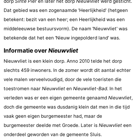
dorp
Sinte Pier
en later het dorp
Nieuwvliet
werd gesticht.
-
Dat gebied was een zogenaamde 'Heerlijkheid' (hetgeen
betekent: bezit van een heer; een Heerlijkheid was een
Zwembaden
-
middeleeuwse bestuursvorm). De naam 'Nieuwvliet' was
Paardrijden
-
betekende dat het een 'Nieuw ingepolderd land' was.
Informatie over
Nieuwvliet
Golfbanen
-
Nieuwvliet is een klein dorp. Anno 2010 telde het dorp
Surfen
Vuurtoren
slechts 459 inwoners. In de zomer wordt dit aantal echter
Eten
vele malen verveelvoudigd, door de vele toeristen die
toestromen naar
Nieuwvliet
en
Nieuwvliet-Bad
. In het
en
Haaientanden
verleden was er een eigen gemeente genaamd
Nieuwvliet
,
drinken
Zeehonden
doch die gemeente was dusdanig klein dat men in die tijd
vaak geen eigen burgemeester had, maar de
Evenementen
burgemeester deelde met Groede. Later is
Nieuwvliet
een
Praktisch
onderdeel geworden van de gemeente Sluis.