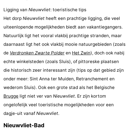
Forum
Ligging van
Nieuwvliet
: toeristische tips
Het dorp
Nieuwvliet
heeft een prachtige ligging, die veel
Route
uiteenlopende mogelijkheden biedt aan vakantiegangers.
-
Natuurlijk ligt het vooral vlakbij prachtige stranden, maar
daarnaast ligt het ook vlakbij mooie natuurgebieden (zoals
Parkeren
Reisboekenwinkel
de
Verdronken Zwarte Polder
en
Het Zwin
), doch ook nabij
Nieuws
echte winkelsteden (zoals Sluis), of pittoreske plaatsen
die historisch zeer interessant zijn (tips op dat gebied zijn
Medische
onder meer: Sint Anna ter Muiden, Retranchement en
adressen
Regio
wederom Sluis). Ook een grote stad als het Belgische
Brugge
ligt niet ver van
Nieuwvliet
. Er zijn kortom
Zeeland
ongelofelijk veel toeristische mogelijkheden voor een
Walcheren
dagje-uit vanaf
Nieuwvliet
.
Nieuwvliet-Bad
-