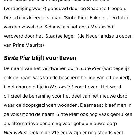
Nieuwvliet-
Zeebad
-
(verdedigingswerk) gebouwd door de Spaanse troepen.
Die schans kreeg als naam 'Sinte Pier'. Enkele jaren later
Bad
Zonneweelde
-
werden zowel die 'Schans' als het dorp
Nieuwvliet
Zwinhoeve
Last
veroverd door het 'Staatse leger' (de Nederlandse troepen
van Prins Maurits).
minutes
Strand
Sinte Pier
blijft voortleven
Zien
De naam van het verdwenen dorp
Sinte Pier
(wat tegelijk
&
Bezienswaardigheden
ook de naam was van de beschermheilige van dit gebied),
bleef daarna altijd in
Nieuwvliet
voortleven. Het werd
doen
-
officieel de benaming voor het deel van het nieuwe dorp,
Musea
-
waar de doopsgezinden woonden. Daarnaast bleef men in
de volksmond de naam 'Sinte Pier' ook nog vaak gebruiken
Monumenten
-
als alternatieve benaming voor gehele nieuwe dorp
Molens
-
Nieuwvliet
. Ook in de 21e eeuw zijn er nog steeds veel