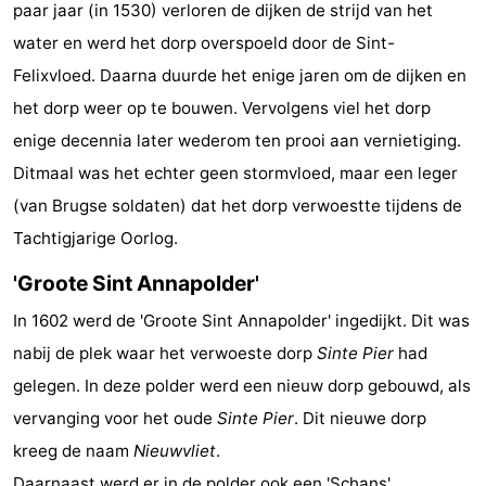
paar jaar (in 1530) verloren de dijken de strijd van het
Bad
-
water en werd het dorp overspoeld door de Sint-
Felixvloed. Daarna duurde het enige jaren om de dijken en
Meersee
Beach
-
het dorp weer op te bouwen. Vervolgens viel het dorp
Resort
De
-
enige decennia later wederom ten prooi aan vernietiging.
Ditmaal was het echter geen stormvloed, maar een leger
Nieuwvliet-
Meulinge
EuroParcs
-
(van Brugse soldaten) dat het dorp verwoestte tijdens de
Bad
Cadzand
Hoogduin
-
Tachtigjarige Oorlog.
Noordzee
-
'Groote Sint Annapolder'
Résidence
Resort
-
In 1602 werd de 'Groote Sint Annapolder' ingedijkt. Dit was
nabij de plek waar het verwoeste dorp
Sinte Pier
had
Cadzand-
Nieuwvliet-
Schoneveld
-
gelegen. In deze polder werd een nieuw dorp gebouwd, als
Bad
Bad
Strand
-
vervanging voor het oude
Sinte Pier
. Dit nieuwe dorp
kreeg de naam
Nieuwvliet
.
Resort
Waterdunen
-
Daarnaast werd er in de polder ook een 'Schans'