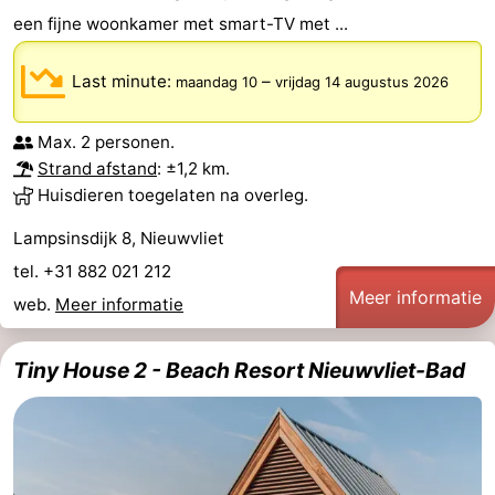
een fijne woonkamer met smart-TV met ...
Nieuwvliet-
Zeebad
-
Bad
Zonneweelde
-
Last minute:
–
maandag 10
vrijdag 14 augustus 2026
Zwinhoeve
Last
Max. 2 personen.
Strand afstand
: ±1,2 km.
minutes
Strand
Huisdieren toegelaten na overleg.
Zien
Lampsinsdijk 8, Nieuwvliet
tel. +31 882 021 212
&
Bezienswaardigheden
Meer informatie
web.
Meer informatie
doen
-
Tiny House 2 - Beach Resort Nieuwvliet-Bad
Musea
-
Monumenten
-
Molens
-