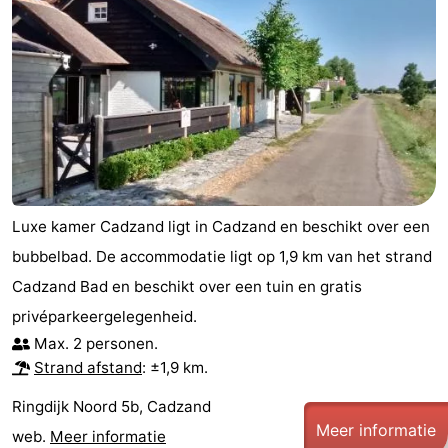
Natuur
West-
Het
Vlaanderen
-
Zwin
Brugge
-
Gent
De
Kust
-
Luxe kamer Cadzand ligt in Cadzand en beschikt over een
bubbelbad. De accommodatie ligt op 1,9 km van het strand
Knokke-
-
Cadzand Bad en beschikt over een tuin en gratis
Heist
Zeebrugge
-
privéparkeergelegenheid.
Max. 2 personen.
Blankenberge
-
Strand afstand
: ±1,9 km.
Wenduine
Weer
Ringdijk Noord 5b, Cadzand
Meer informatie
web.
Meer informatie
Contact