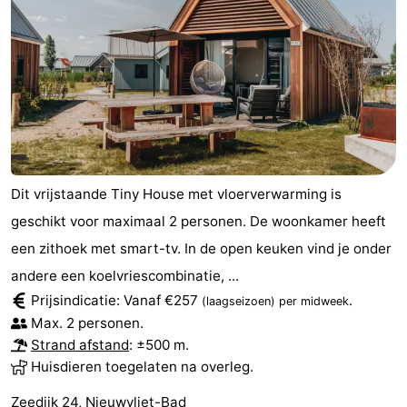
Uitkijkpunten
Attracties
-
Rondvaarten
-
Speeltuinen
-
Binnenspeeltuinen
-
Dit vrijstaande Tiny House met vloerverwarming is
geschikt voor maximaal 2 personen. De woonkamer heeft
Bowlen
-
een zithoek met smart-tv. In de open keuken vind je onder
Minigolfbanen
Wellness
andere een koelvriescombinatie, ...
Prijsindicatie: Vanaf €257
.
(laagseizoen)
per midweek
centra
Dorpen
Max. 2 personen.
Strand afstand
: ±500 m.
&
Natuur
Huisdieren toegelaten na overleg.
Steden
Sporten
Zeedijk 24, Nieuwvliet-Bad