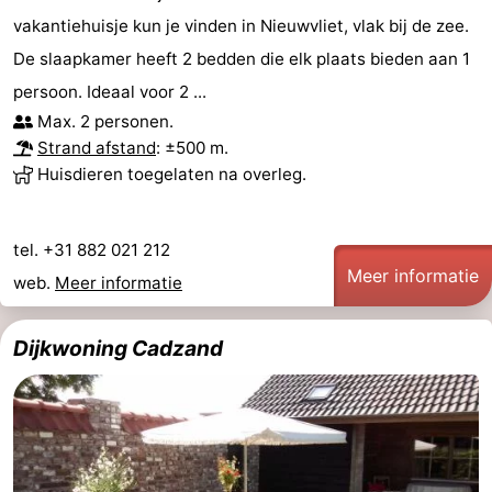
vakantiehuisje kun je vinden in Nieuwvliet, vlak bij de zee.
Forum
De slaapkamer heeft 2 bedden die elk plaats bieden aan 1
Route
persoon. Ideaal voor 2 ...
Max. 2 personen.
-
Strand afstand
: ±500 m.
Huisdieren toegelaten na overleg.
Parkeren
Reisboekenwinkel
Nieuws
tel. +31 882 021 212
Meer informatie
web.
Meer informatie
Medische
adressen
Regio
Dijkwoning Cadzand
Zeeland
Walcheren
-