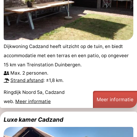
Veere
-
Domburg
-
Zoutelande
-
Dijkwoning Cadzand heeft uitzicht op de tuin, en biedt
Vlissingen
-
accommodatie met een terras en een patio, op ongeveer
15 km van Treinstation Duinbergen.
Middelburg
Zeeuws-
Max. 2 personen.
Vlaanderen
-
Strand afstand
: ±1,8 km.
Ringdijk Noord 5a, Cadzand
Breskens
-
Meer informatie
web.
Meer informatie
Sluis
-
Luxe kamer Cadzand
Cadzand
-
Retranchement
-