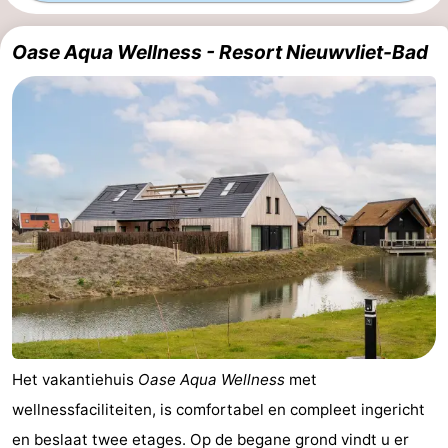
Bad
-
Oase Aqua Wellness - Resort Nieuwvliet-Bad
Meersee
Beach
-
Resort
De
-
Nieuwvliet-
Meulinge
EuroParcs
-
Bad
Cadzand
Hoogduin
-
Noordzee
-
Résidence
Resort
-
Cadzand-
Nieuwvliet-
Schoneveld
-
Het vakantiehuis
Oase Aqua Wellness
met
Bad
Bad
Strand
-
wellnessfaciliteiten, is comfortabel en compleet ingericht
Resort
Waterdunen
-
en beslaat twee etages. Op de begane grond vindt u er