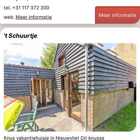
tel. +31 117 372 300
-
Meer informatie
web.
Meer informatie
Zwembaden
-
't Schuurtje
Paardrijden
-
Golfbanen
-
Surfen
Vuurtoren
Eten
en
Haaientanden
drinken
Zeehonden
Evenementen
Praktisch
Knus vakantiehuisje in Nieuwvliet Dit knusse