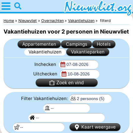
Home
Nieuwvliet
Home
Nieuwvliet
Overnachten
Vakantiehuizen
filterd
Vakantiehuizen voor 2 personen in Nieuwvliet
Tips
Appartementen
Campings
Hotels
Voor
Vakantiehuizen
Vakantieparken
kinderen
Overnachten
Inchecken
Appartementen
Uitchecken
Zoek en vind
Campings
Filter Vakantiehuizen:
Hotels
Vakantiehuizen
-
Kaart weergave