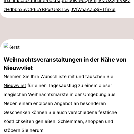
fb.com/cadzand.life/posts/pfbid0B19bQt8mji8MUSzjatv8FZ
Schwimmbader
-
zHdbbox5vCP6bYBPxrUe8TcwjJVfWoaAZ5SjETf6xul
Reiten
-
Golfplatze
-
Surfen
-
Weihnachtsveranstaltungen in der Nähe von
Sportangeln
Haifischzähne
Nieuwvliet
Seehunden
Nehmen Sie Ihre Wunschliste mit und tauschen Sie
Nieuwvliet
für einen Tagesausflug zu einem dieser
Essen
magischen Weihnachtsmärkte in der Umgebung aus.
und
Veranstaltungen
Neben einem endlosen Angebot an besonderen
Geschenken können Sie auch verschiedene festliche
trinken
Praktisch
Köstlichkeiten genießen. Schlemmen, shoppen und
Forum
stöbern Sie herum.