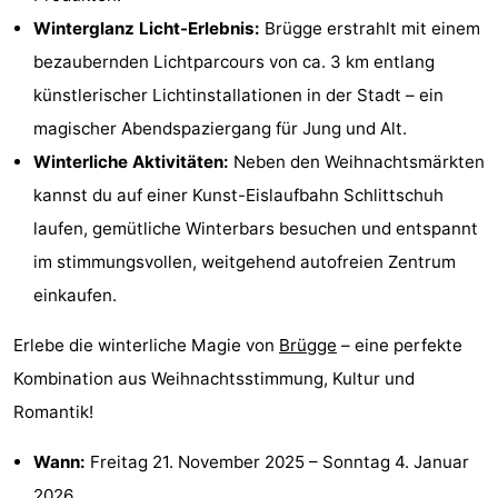
Winterglanz Licht-Erlebnis:
Brügge erstrahlt mit einem
Zoutelande
-
bezaubernden Lichtparcours von ca. 3 km entlang
Vlissingen
-
künstlerischer Lichtinstallationen in der Stadt – ein
magischer Abendspaziergang für Jung und Alt.
Middelburg
Zeeuws-
Winterliche Aktivitäten:
Neben den Weihnachtsmärkten
Vlaanderen
-
kannst du auf einer Kunst-Eislaufbahn Schlittschuh
laufen, gemütliche Winterbars besuchen und entspannt
Breskens
-
im stimmungsvollen, weitgehend autofreien Zentrum
Sluis
-
einkaufen.
Cadzand
-
Erlebe die winterliche Magie von
Brügge
– eine perfekte
Kombination aus Weihnachtsstimmung, Kultur und
Retranchement
-
Romantik!
Natur
Westflandern
Wann:
Freitag 21. November 2025
–
Sonntag 4. Januar
Het
-
2026