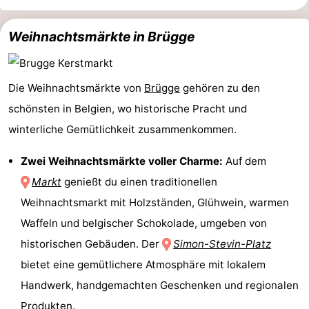
Route
Weihnachtsmärkte in Brügge
-
Parken
Reisebuchshop
Die Weihnachtsmärkte von
Brügge
gehören zu den
schönsten in Belgien, wo historische Pracht und
Medizin
winterliche Gemütlichkeit zusammenkommen.
Adressen
Region
Zwei Weihnachtsmärkte voller Charme:
Auf dem
Zeeland
Markt
genießt du einen traditionellen
Weihnachtsmarkt mit Holzständen, Glühwein, warmen
Walcheren
Waffeln und belgischer Schokolade, umgeben von
-
historischen Gebäuden. Der
Simon-Stevin-Platz
bietet eine gemütlichere Atmosphäre mit lokalem
Veere
-
Handwerk, handgemachten Geschenken und regionalen
Domburg
-
Produkten.