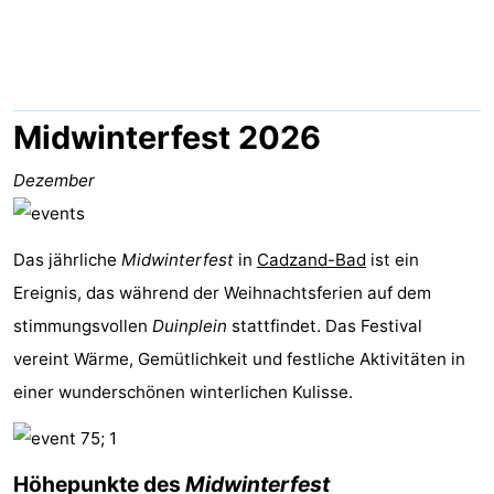
Meersee
Beach
-
Resort
De
-
Nieuwvliet-
Meulinge
EuroParcs
-
Midwinterfest 2026
Bad
Cadzand
Hoogduin
-
Dezember
Noordzee
-
Das jährliche
Midwinterfest
in
Cadzand-Bad
ist ein
Résidence
Resort
-
Ereignis, das während der Weihnachtsferien auf dem
Cadzand-
Nieuwvliet-
Schoneveld
-
stimmungsvollen
Duinplein
stattfindet. Das Festival
vereint Wärme, Gemütlichkeit und festliche Aktivitäten in
Bad
Bad
Strand
-
einer wunderschönen winterlichen Kulisse.
Resort
Waterdunen
-
Nieuwvliet-
Zeebad
-
Höhepunkte des
Midwinterfest