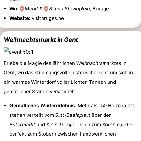
Wo:
Markt
&
Simon Stevinplein
, Brugge.
Zwin
Brügge
-
Website:
visitbruges.be
Gent
Die
Weihnachtsmarkt in Gent
Küste
-
Knokke-
-
Erlebe die Magie des jährlichen
Weihnachtsmarktes
in
Heist
Zeebrugge
-
Gent
, wo das stimmungsvolle historische Zentrum sich in
ein warmes Winterdorf voller Lichter, Tannen und
Blankenberge
-
gemütlicher Stände verwandelt.
Wenduine
Wetter
Gemütliches Wintererlebnis:
Mehr als 150 Holzchalets
Kontakt
stehen verteilt vom
Sint-Baafsplein
über den
Botermarkt
und
Klein Turkije
bis hin zum
Korenmarkt
–
perfekt zum Stöbern zwischen handwerklichen