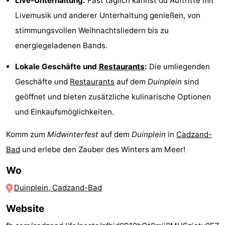
Live-Unterhaltung:
Fast täglich kannst du Auftritte mit
-
Livemusik und anderer Unterhaltung genießen, von
stimmungsvollen Weihnachtsliedern bis zu
Rundfahrten
-
energiegeladenen Bands.
Spielplätze
-
Lokale Geschäfte und
Restaurants
:
Die umliegenden
Geschäfte und
Restaurants
auf dem
Duinplein
sind
Indoor-
-
geöffnet und bieten zusätzliche kulinarische Optionen
Spielplätze
Bowling
-
und Einkaufsmöglichkeiten.
Minigolfplätze
Wellness-
Komm zum
Midwinterfest
auf dem
Duinplein
in
Cadzand-
Bad
und erlebe den Zauber des Winters am Meer!
Zentren
Dörfer
Wo
&
Natur
Duinplein, Cadzand-Bad
Städte
Sport
Website
-