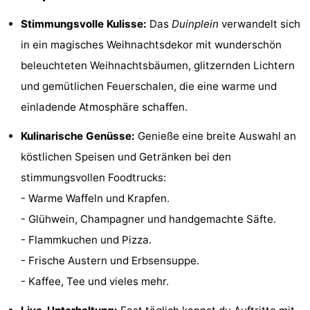
Bad
Zonneweelde
-
Stimmungsvolle Kulisse:
Das
Duinplein
verwandelt sich
in ein magisches Weihnachtsdekor mit wunderschön
Zwinhoeve
Hotels
beleuchteten Weihnachtsbäumen, glitzernden Lichtern
Lastminutes
und gemütlichen Feuerschalen, die eine warme und
einladende Atmosphäre schaffen.
Strand
Kulinarische Genüsse:
Genieße eine breite Auswahl an
Sehen
köstlichen Speisen und Getränken bei den
&
-
stimmungsvollen Foodtrucks:
- Warme Waffeln und Krapfen.
tun
Museen
-
- Glühwein, Champagner und handgemachte Säfte.
Denkmäler
-
- Flammkuchen und Pizza.
- Frische Austern und Erbsensuppe.
Mühlen
-
- Kaffee, Tee und vieles mehr.
Aussichtspunkte
Attraktionen