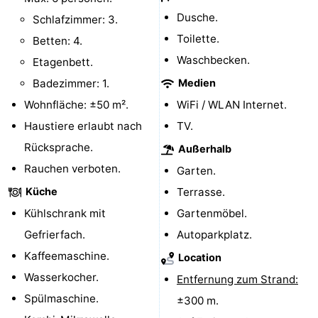
Dusche.
Schlafzimmer: 3.
Route
Toilette.
Betten: 4.
-
Waschbecken.
Etagenbett.
Badezimmer: 1.
Medien
Parken
Reisebuchshop
Wohnfläche: ±50 m².
WiFi / WLAN Internet.
Medizin
Haustiere erlaubt nach
TV.
Rücksprache.
Außerhalb
Adressen
Region
Rauchen verboten.
Garten.
Zeeland
Küche
Terrasse.
Kühlschrank mit
Gartenmöbel.
Walcheren
Gefrierfach.
Autoparkplatz.
-
Kaffeemaschine.
Location
Wasserkocher.
Veere
-
Entfernung zum Strand:
Spülmaschine.
±300 m.
Domburg
-