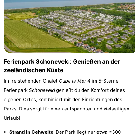
Bad
Zonneweelde
-
Zwinhoeve
Hotels
Lastminutes
Strand
Ferienpark Schoneveld: Genießen an der
Sehen
zeeländischen Küste
&
-
Im freistehenden Chalet
Cube la Mer 4
im
5-Sterne-
Ferienpark
Schoneveld
genießt du den Komfort deines
tun
Museen
-
eigenen Ortes, kombiniert mit den Einrichtungen des
Denkmäler
-
Parks. Dies sorgt für einen entspannten und vielseitigen
Urlaub!
Mühlen
-
Strand in Gehweite
: Der Park liegt nur etwa ±300
Aussichtspunkte
Attraktionen