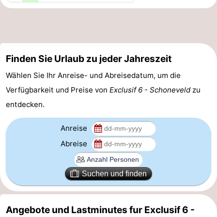
Zwin
Brügge
-
Gent
Die
Finden Sie Urlaub zu jeder Jahreszeit
Küste
-
Wählen Sie Ihr Anreise- und Abreisedatum, um die
Knokke-
-
Verfügbarkeit und Preise von
Exclusif 6 - Schoneveld
zu
entdecken.
Heist
Zeebrugge
-
Blankenberge
-
Anreise
Abreise
Wenduine
Wetter
Kontakt
Suchen und finden
Angebote und Lastminutes fur Exclusif 6 -