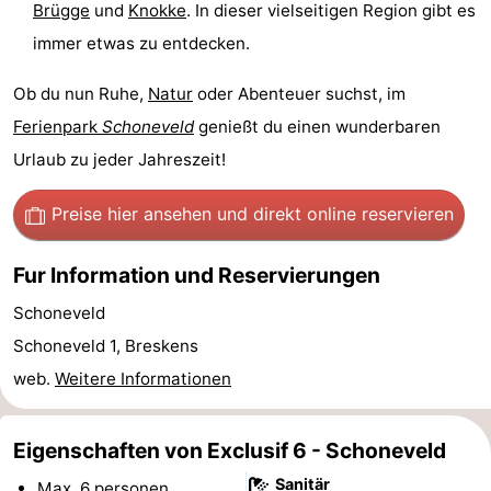
Brügge
und
Knokke
. In dieser vielseitigen Region gibt es
Schwimmbader
-
immer etwas zu entdecken.
Reiten
-
Ob du nun Ruhe,
Natur
oder Abenteuer suchst, im
Ferienpark
Schoneveld
genießt du einen wunderbaren
Golfplatze
-
Urlaub zu jeder Jahreszeit!
Surfen
-
Preise hier ansehen
und direkt online reservieren
Sportangeln
Haifischzähne
Fur Information und Reservierungen
Seehunden
Schoneveld
Essen
Schoneveld 1, Breskens
web.
Weitere Informationen
und
Veranstaltungen
trinken
Praktisch
Eigenschaften von Exclusif 6 - Schoneveld
Forum
Sanitär
Max. 6 personen.