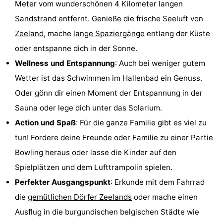
Meter vom wunderschönen 4 Kilometer langen
-
Sandstrand entfernt. Genieße die frische Seeluft von
Zeeland
, mache
lange Spaziergänge
entlang der Küste
Rundfahrten
-
oder entspanne dich in der Sonne.
Spielplätze
-
Wellness und Entspannung
: Auch bei weniger gutem
Wetter ist das Schwimmen im Hallenbad ein Genuss.
Indoor-
-
Oder gönn dir einen Moment der Entspannung in der
Spielplätze
Bowling
-
Sauna oder lege dich unter das Solarium.
Action und Spaß
: Für die ganze Familie gibt es viel zu
Minigolfplätze
Wellness-
tun! Fordere deine Freunde oder Familie zu einer Partie
Zentren
Dörfer
Bowling heraus oder lasse die Kinder auf den
Spielplätzen und dem Lufttrampolin spielen.
&
Natur
Perfekter Ausgangspunkt
: Erkunde mit dem Fahrrad
Städte
Sport
die
gemütlichen Dörfer Zeelands
oder mache einen
Ausflug in die burgundischen belgischen Städte wie
-