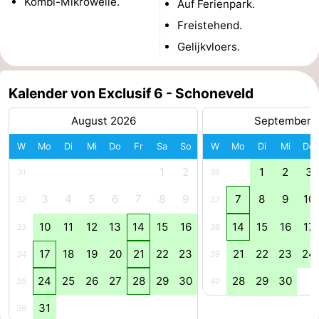
Kombi-Mikrowelle.
Auf Ferienpark.
Zoutelande
-
Freistehend.
Gelijkvloers.
Vlissingen
-
Middelburg
Zeeuws-
Kalender von Exclusif 6 - Schoneveld
Vlaanderen
-
August 2026
September 
W
Mo
Di
Mi
Do
Fr
Sa
So
W
Mo
Di
Mi
Do
Breskens
-
1
2
1
2
3
31
36
Sluis
-
3
4
5
6
7
8
9
7
8
9
10
32
37
Cadzand
-
10
11
12
13
14
15
16
14
15
16
17
33
38
Retranchement
-
17
18
19
20
21
22
23
21
22
23
24
34
39
24
25
26
27
28
29
30
28
29
30
Natur
Westflandern
35
40
31
36
Het
-