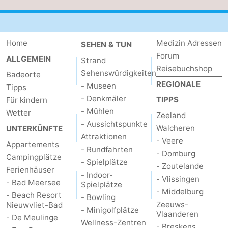
Home
Medizin Adressen
SEHEN & TUN
Forum
ALLGEMEIN
Strand
Reisebuchshop
Sehenswürdigkeiten
Badeorte
REGIONALE
- Museen
Tipps
- Denkmäler
TIPPS
Für kindern
- Mühlen
Wetter
Zeeland
- Aussichtspunkte
Walcheren
UNTERKÜNFTE
Attraktionen
- Veere
Appartements
- Rundfahrten
- Domburg
Campingplätze
- Spielplätze
- Zoutelande
Ferienhäuser
- Indoor-
- Vlissingen
- Bad Meersee
Spielplätze
- Middelburg
- Beach Resort
- Bowling
Zeeuws-
Nieuwvliet-Bad
- Minigolfplätze
Vlaanderen
- De Meulinge
Wellness-Zentren
- Breskens