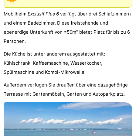
Meersee
Beach
-
Mobilheim
Exclusif Plus 6
verfügt über drei Schlafzimmern
Resort
De
-
und einem Badezimmer. Diese freistehende und
ebenerdige Unterkunft von ±50m² bietet Platz für bis zu 6
Nieuwvliet-
Meulinge
EuroParcs
-
Personen.
Bad
Cadzand
Hoogduin
-
Die Küche ist unter anderem ausgestattet mit:
Noordzee
-
Kühlschrank, Kaffeemaschine, Wasserkocher,
Spülmaschine und Kombi-Mikrowelle.
Résidence
Resort
-
Außerdem verfügen Sie draußen über eine dazugehörige
Cadzand-
Nieuwvliet-
Schoneveld
-
Terrasse mit Gartenmöbeln, Garten und Autoparkplatz.
Bad
Bad
Strand
-
Resort
Waterdunen
-
Nieuwvliet-
Zeebad
-