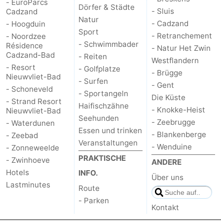
- EuroParcs
Dörfer & Städte
- Sluis
Cadzand
Natur
- Cadzand
- Hoogduin
Sport
- Retranchement
- Noordzee
- Schwimmbader
Résidence
- Natur Het Zwin
Cadzand-Bad
- Reiten
Westflandern
- Resort
- Golfplatze
- Brügge
Nieuwvliet-Bad
- Surfen
- Gent
- Schoneveld
- Sportangeln
Die Küste
- Strand Resort
Haifischzähne
- Knokke-Heist
Nieuwvliet-Bad
Seehunden
- Zeebrugge
- Waterdunen
Essen und trinken
- Blankenberge
- Zeebad
Veranstaltungen
- Wenduine
- Zonneweelde
PRAKTISCHE
- Zwinhoeve
ANDERE
Hotels
INFO.
Über uns
Lastminutes
Route
- Parken
Kontakt