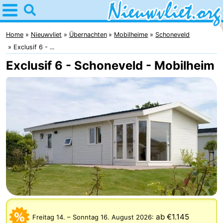
Home
Nieuwvliet
Home
Nieuwvliet
Übernachten
Mobilheime
Schoneveld
Exclusif 6 - ...
Tipps
Exclusif 6 - Schoneveld - Mobilheim
Für
kindern
Übernachten
Appartements
Campingplätze
Ferienhäuser
-
Bad
-
ab €1.145
Freitag 14.
–
Sonntag 16. August 2026
: