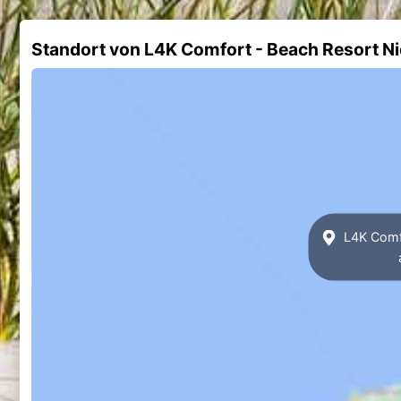
Standort von L4K Comfort - Beach Resort N
L4K Comfo