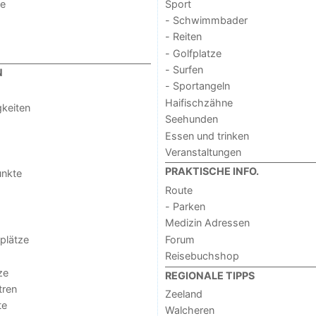
de
Sport
- Schwimmbader
- Reiten
- Golfplatze
- Surfen
N
- Sportangeln
Haifischzähne
keiten
Seehunden
Essen und trinken
Veranstaltungen
PRAKTISCHE INFO.
unkte
Route
- Parken
Medizin Adressen
lplätze
Forum
Reisebuchshop
ze
REGIONALE TIPPS
tren
Zeeland
te
Walcheren