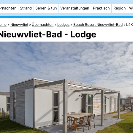
rnachten
Strand
Sehen & tun
Veranstaltungen
Praktisch
Region
W
ome
Nieuwvliet
Übernachten
Lodges
Beach Resort Nieuwvliet-Bad
L4K 
Nieuwvliet-Bad - Lodge