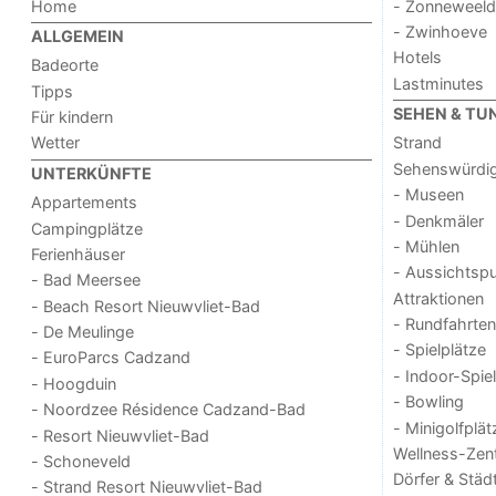
Home
- Zonneweel
- Zwinhoeve
ALLGEMEIN
Hotels
Badeorte
Lastminutes
Tipps
SEHEN & TU
Für kindern
Wetter
Strand
Sehenswürdig
UNTERKÜNFTE
- Museen
Appartements
- Denkmäler
Campingplätze
- Mühlen
Ferienhäuser
- Aussichtsp
- Bad Meersee
Attraktionen
- Beach Resort Nieuwvliet-Bad
- Rundfahrten
- De Meulinge
- Spielplätze
- EuroParcs Cadzand
- Indoor-Spie
- Hoogduin
- Bowling
- Noordzee Résidence Cadzand-Bad
- Minigolfplät
- Resort Nieuwvliet-Bad
Wellness-Zen
- Schoneveld
Dörfer & Städ
- Strand Resort Nieuwvliet-Bad