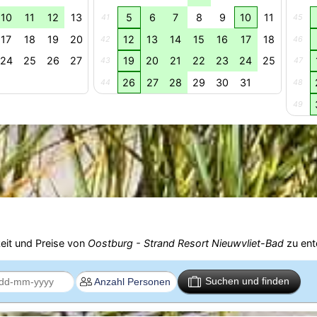
10
11
12
13
5
6
7
8
9
10
11
41
45
17
18
19
20
12
13
14
15
16
17
18
42
46
24
25
26
27
19
20
21
22
23
24
25
43
47
26
27
28
29
30
31
44
48
49
eit und Preise von
Oostburg - Strand Resort Nieuwvliet-Bad
zu ent
Suchen und finden