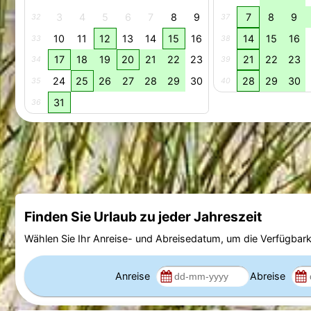
3
4
5
6
7
8
9
7
8
9
32
37
10
11
12
13
14
15
16
14
15
16
33
38
17
18
19
20
21
22
23
21
22
23
34
39
24
25
26
27
28
29
30
28
29
30
35
40
31
36
Finden Sie Urlaub zu jeder Jahreszeit
Wählen Sie Ihr Anreise- und Abreisedatum, um die Verfügbark
Anreise
Abreise