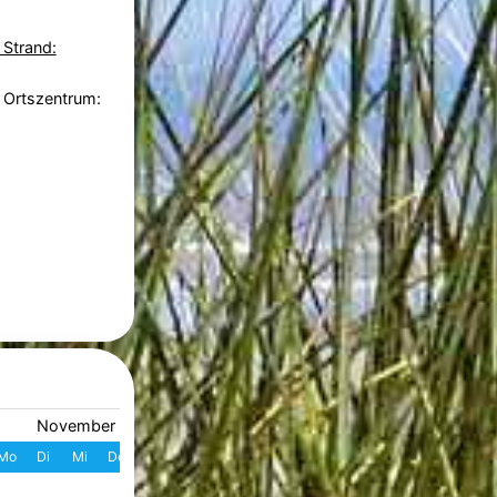
 Strand:
 Ortszentrum:
November 2026
Dezember 2026
Mo
Di
Mi
Do
Fr
Sa
So
W
Mo
Di
Mi
Do
Fr
S
1
1
2
3
4
49