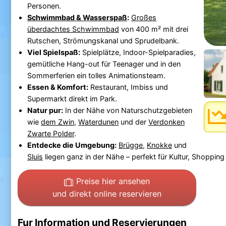
Personen.
Schwimmbad & Wasserspaß
:
Großes
überdachtes Schwimmbad
von 400 m² mit drei
Rutschen, Strömungskanal und Sprudelbank.
Viel Spielspaß:
Spielplätze, Indoor-Spielparadies,
gemütliche Hang-out für Teenager und in den
Sommerferien ein tolles Animationsteam.
Essen & Komfort:
Restaurant, Imbiss und
Supermarkt direkt im Park.
Natur pur:
In der Nähe von Naturschutzgebieten
wie
dem Zwin
,
Waterdunen
und der
Verdonken
Zwarte Polder
.
Entdecke die Umgebung:
Brügge
,
Knokke
und
Sluis
liegen ganz in der Nähe – perfekt für Kultur, Shopping
Preise hier ansehen
und direkt online reservieren
Fur Information und Reservierungen