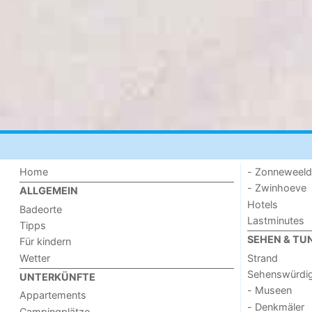
Home
- Zonneweel
- Zwinhoeve
ALLGEMEIN
Hotels
Badeorte
Lastminutes
Tipps
SEHEN & TU
Für kindern
Wetter
Strand
Sehenswürdig
UNTERKÜNFTE
- Museen
Appartements
- Denkmäler
Campingplätze