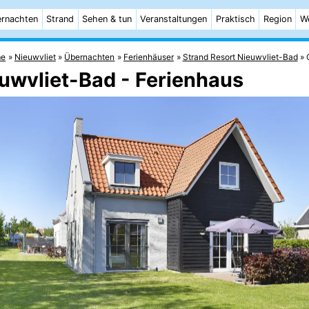
rnachten
Strand
Sehen & tun
Veranstaltungen
Praktisch
Region
W
e
Nieuwvliet
Übernachten
Ferienhäuser
Strand Resort Nieuwvliet-Bad
uwvliet-Bad - Ferienhaus