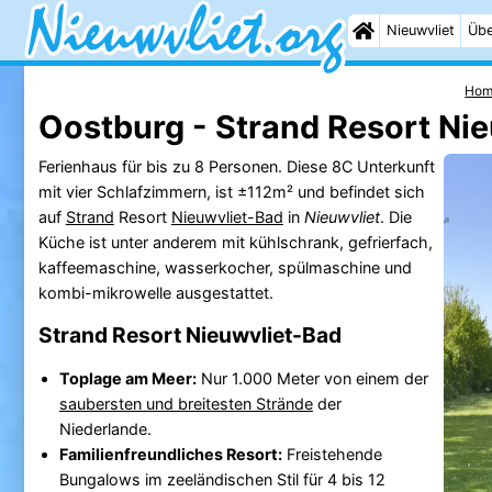
Nieuwvliet
Übe
Hom
Oostburg - Strand Resort Nie
Ferienhaus für bis zu 8 Personen. Diese 8C Unterkunft
mit vier Schlafzimmern, ist ±112m² und befindet sich
auf
Strand
Resort
Nieuwvliet-Bad
in
Nieuwvliet
. Die
Küche ist unter anderem mit kühlschrank, gefrierfach,
kaffeemaschine, wasserkocher, spülmaschine und
kombi-mikrowelle ausgestattet.
Strand Resort Nieuwvliet-Bad
Toplage am Meer:
Nur 1.000 Meter von einem der
saubersten und breitesten Strände
der
Niederlande.
Familienfreundliches Resort:
Freistehende
Bungalows im zeeländischen Stil für 4 bis 12