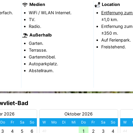
Medien
Location
erfach.
WiFi / WLAN Internet.
Entfernung zum
TV.
±1,0 km.
Radio.
Entfernung zum
±350 m.
Außerhalb
Auf Ferienpark.
Garten.
Freistehend.
Terrasse.
Gartenmöbel.
Autoparkplatz.
Abstellraum.
wvliet-Bad
er 2026
Oktober 2026
Do
Fr
Sa
So
W
Mo
Di
Mi
Do
Fr
Sa
So
W
3
4
5
6
1
2
3
4
40
44