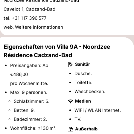
Noordzee Résidence Cadzand-Bad
-
Cavelot 1, Cadzand-Bad
tel. +31 117 396 577
Rundfahrten
-
web.
Weitere Informationen
Spielplätze
-
Eigenschaften von Villa 9A - Noordzee
Indoor-
-
Résidence Cadzand-Bad
Spielplätze
Bowling
-
Sanitär
Preisangaben: Ab
Dusche.
€486,00
Minigolfplätze
Wellness-
Toilette.
pro Wochenmitte.
Zentren
Dörfer
Waschbecken.
Max. 9 personen.
Schlafzimmer: 5.
Medien
&
Natur
Betten: 9.
WiFi / WLAN Internet.
Städte
Sport
Badezimmer: 2.
TV.
Wohnfläche: ±130 m².
Außerhalb
-