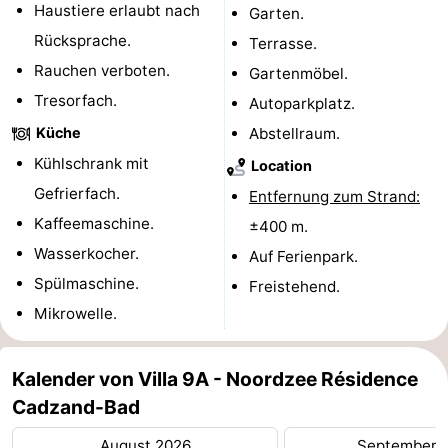
Haustiere erlaubt nach
Garten.
Schwimmbader
-
Rücksprache.
Terrasse.
Rauchen verboten.
Gartenmöbel.
Reiten
-
Tresorfach.
Autoparkplatz.
Golfplatze
-
Küche
Abstellraum.
Kühlschrank mit
Surfen
-
Location
Gefrierfach.
Entfernung zum Strand:
Sportangeln
Haifischzähne
Kaffeemaschine.
±400 m.
Wasserkocher.
Seehunden
Auf Ferienpark.
Spülmaschine.
Freistehend.
Essen
Mikrowelle.
und
Veranstaltungen
Kalender von Villa 9A - Noordzee Résidence
trinken
Praktisch
Cadzand-Bad
Forum
August 2026
September 