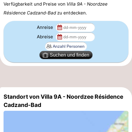
Verfügbarkeit und Preise von
Villa 9A - Noordzee
Zoutelande
-
Résidence Cadzand-Bad
zu entdecken.
Vlissingen
-
Anreise
Middelburg
Zeeuws-
Abreise
Vlaanderen
-
Suchen und finden
Breskens
-
Sluis
-
Cadzand
-
Standort von Villa 9A - Noordzee Résidence
Retranchement
-
Cadzand-Bad
Natur
Westflandern
Het
-