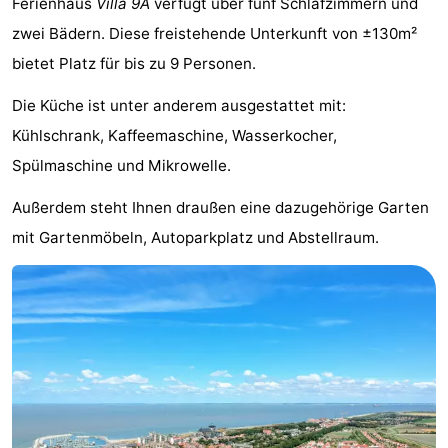
Ferienhaus
Villa 9A
verfügt über fünf Schlafzimmern und
Meersee
Beach
-
zwei Bädern. Diese freistehende Unterkunft von ±130m²
bietet Platz für bis zu 9 Personen.
Resort
De
-
Die Küche ist unter anderem ausgestattet mit:
Nieuwvliet-
Meulinge
EuroParcs
-
Kühlschrank, Kaffeemaschine, Wasserkocher,
Bad
Cadzand
Hoogduin
-
Spülmaschine und Mikrowelle.
Noordzee
-
Außerdem steht Ihnen draußen eine dazugehörige Garten
mit Gartenmöbeln, Autoparkplatz und Abstellraum.
Résidence
Resort
-
Cadzand-
Nieuwvliet-
Schoneveld
-
Bad
Bad
Strand
-
Resort
Waterdunen
-
Nieuwvliet-
Zeebad
-