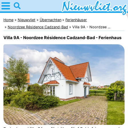
Home
Nieuwvliet
Home
Nieuwvliet
Übernachten
Ferienhäuser
Noordzee Résidence Cadzand-Bad
Villa 9A - Noordzee ...
Tipps
Villa 9A - Noordzee Résidence Cadzand-Bad - Ferienhaus
Für
kindern
Übernachten
Appartements
Campingplätze
Ferienhäuser
-
Bad
-