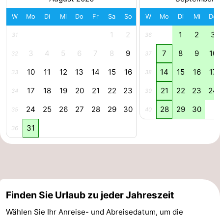
Route
W
Mo
Di
Mi
Do
Fr
Sa
So
W
Mo
Di
Mi
Do
1
2
1
2
3
31
36
-
3
4
5
6
7
8
9
7
8
9
10
32
37
Parken
Reisebuchshop
10
11
12
13
14
15
16
14
15
16
17
33
38
Medizin
17
18
19
20
21
22
23
21
22
23
24
34
39
Adressen
Region
24
25
26
27
28
29
30
28
29
30
35
40
Zeeland
31
36
Walcheren
-
Veere
-
Finden Sie Urlaub zu jeder Jahreszeit
Wählen Sie Ihr Anreise- und Abreisedatum, um die
Domburg
-