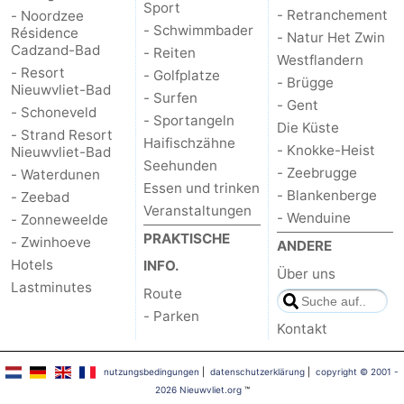
Sport
- Retranchement
- Noordzee
- Schwimmbader
Résidence
- Natur Het Zwin
Cadzand-Bad
- Reiten
Westflandern
- Resort
- Golfplatze
- Brügge
Nieuwvliet-Bad
- Surfen
- Gent
- Schoneveld
- Sportangeln
Die Küste
- Strand Resort
Haifischzähne
- Knokke-Heist
Nieuwvliet-Bad
Seehunden
- Zeebrugge
- Waterdunen
Essen und trinken
- Blankenberge
- Zeebad
Veranstaltungen
- Wenduine
- Zonneweelde
PRAKTISCHE
- Zwinhoeve
ANDERE
Hotels
INFO.
Über uns
Lastminutes
Route
- Parken
Kontakt
nutzungsbedingungen
|
datenschutzerklärung
|
copyright © 2001 -
2026 Nieuwvliet.org
™