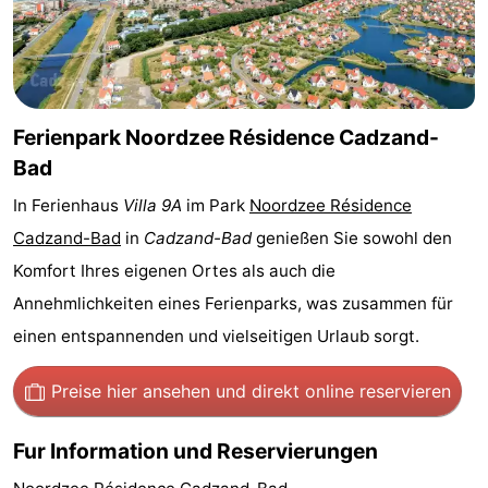
Bad
Zonneweelde
-
Zwinhoeve
Hotels
Lastminutes
Ferienpark Noordzee Résidence Cadzand-
Bad
Strand
In Ferienhaus
Villa 9A
im Park
Noordzee Résidence
Sehen
Cadzand-Bad
in
Cadzand-Bad
genießen Sie sowohl den
Komfort Ihres eigenen Ortes als auch die
&
-
Annehmlichkeiten eines Ferienparks, was zusammen für
tun
Museen
-
einen entspannenden und vielseitigen Urlaub sorgt.
Denkmäler
-
Preise hier ansehen
und direkt online reservieren
Mühlen
-
Fur Information und Reservierungen
Aussichtspunkte
Attraktionen