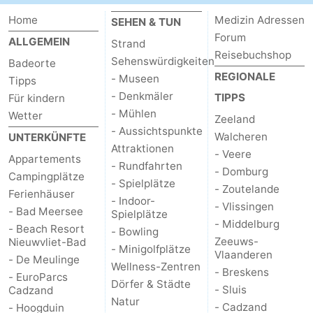
Home
Medizin Adressen
SEHEN & TUN
Forum
ALLGEMEIN
Strand
Reisebuchshop
Sehenswürdigkeiten
Badeorte
REGIONALE
- Museen
Tipps
- Denkmäler
TIPPS
Für kindern
- Mühlen
Wetter
Zeeland
- Aussichtspunkte
Walcheren
UNTERKÜNFTE
Attraktionen
- Veere
Appartements
- Rundfahrten
- Domburg
Campingplätze
- Spielplätze
- Zoutelande
Ferienhäuser
- Indoor-
- Vlissingen
- Bad Meersee
Spielplätze
- Middelburg
- Beach Resort
- Bowling
Zeeuws-
Nieuwvliet-Bad
- Minigolfplätze
Vlaanderen
- De Meulinge
Wellness-Zentren
- Breskens
- EuroParcs
Dörfer & Städte
- Sluis
Cadzand
Natur
- Cadzand
- Hoogduin