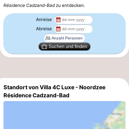
Résidence Cadzand-Bad
zu entdecken.
Zoutelande
-
Anreise
Vlissingen
-
Abreise
Middelburg
Zeeuws-
Suchen und finden
Vlaanderen
-
Breskens
-
Sluis
-
Standort von Villa 4C Luxe - Noordzee
Cadzand
-
Résidence Cadzand-Bad
Retranchement
-
Natur
Westflandern
Het
-