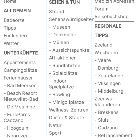
Home
Medizin Adressen
SEHEN & TUN
Forum
ALLGEMEIN
Strand
Reisebuchshop
Sehenswürdigkeiten
Badeorte
REGIONALE
- Museen
Tipps
- Denkmäler
TIPPS
Für kindern
- Mühlen
Wetter
Zeeland
- Aussichtspunkte
Walcheren
UNTERKÜNFTE
Attraktionen
- Veere
Appartements
- Rundfahrten
- Domburg
Campingplätze
- Spielplätze
- Zoutelande
Ferienhäuser
- Indoor-
- Vlissingen
- Bad Meersee
Spielplätze
- Middelburg
- Beach Resort
- Bowling
Zeeuws-
Nieuwvliet-Bad
- Minigolfplätze
Vlaanderen
- De Meulinge
Wellness-Zentren
- Breskens
- EuroParcs
Dörfer & Städte
- Sluis
Cadzand
Natur
- Cadzand
- Hoogduin
Sport
- Retranchement
- Noordzee