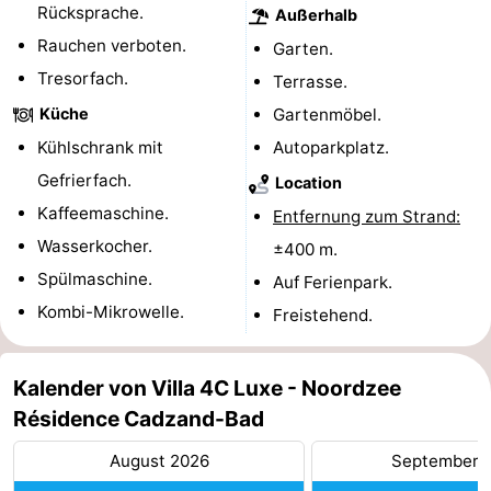
Rücksprache.
Außerhalb
Schwimmbader
-
Rauchen verboten.
Garten.
Tresorfach.
Terrasse.
Reiten
-
Küche
Gartenmöbel.
Golfplatze
-
Kühlschrank mit
Autoparkplatz.
Gefrierfach.
Surfen
-
Location
Kaffeemaschine.
Entfernung zum Strand:
Sportangeln
Haifischzähne
Wasserkocher.
±400 m.
Spülmaschine.
Seehunden
Auf Ferienpark.
Kombi-Mikrowelle.
Freistehend.
Essen
und
Veranstaltungen
Kalender von Villa 4C Luxe - Noordzee
Résidence Cadzand-Bad
trinken
Praktisch
August 2026
September 
Forum