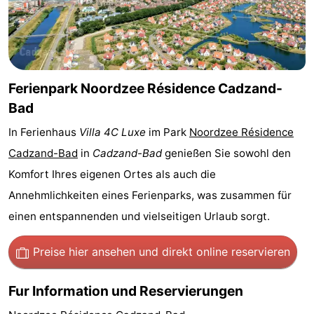
Bad
Zonneweelde
-
Zwinhoeve
Hotels
Lastminutes
Ferienpark Noordzee Résidence Cadzand-
Bad
Strand
In Ferienhaus
Villa 4C Luxe
im Park
Noordzee Résidence
Sehen
Cadzand-Bad
in
Cadzand-Bad
genießen Sie sowohl den
Komfort Ihres eigenen Ortes als auch die
&
-
Annehmlichkeiten eines Ferienparks, was zusammen für
tun
Museen
-
einen entspannenden und vielseitigen Urlaub sorgt.
Denkmäler
-
Preise hier ansehen
und direkt online reservieren
Mühlen
-
Fur Information und Reservierungen
Aussichtspunkte
Attraktionen