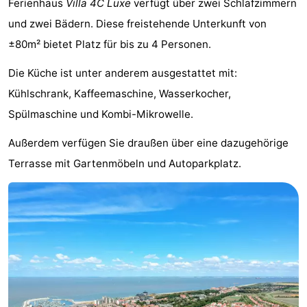
Ferienhaus
Villa 4C Luxe
verfügt über zwei Schlafzimmern
Meersee
Beach
-
und zwei Bädern. Diese freistehende Unterkunft von
±80m² bietet Platz für bis zu 4 Personen.
Resort
De
-
Die Küche ist unter anderem ausgestattet mit:
Nieuwvliet-
Meulinge
EuroParcs
-
Kühlschrank, Kaffeemaschine, Wasserkocher,
Bad
Cadzand
Hoogduin
-
Spülmaschine und Kombi-Mikrowelle.
Noordzee
-
Außerdem verfügen Sie draußen über eine dazugehörige
Terrasse mit Gartenmöbeln und Autoparkplatz.
Résidence
Resort
-
Cadzand-
Nieuwvliet-
Schoneveld
-
Bad
Bad
Strand
-
Resort
Waterdunen
-
Nieuwvliet-
Zeebad
-