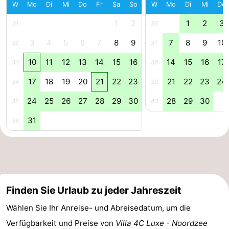
W
Mo
Di
Mi
Do
Fr
Sa
So
W
Mo
Di
Mi
Do
Route
1
2
1
2
3
31
36
-
3
4
5
6
7
8
9
7
8
9
10
32
37
10
11
12
13
14
15
16
14
15
16
17
Parken
Reisebuchshop
33
38
17
18
19
20
21
22
23
21
22
23
24
34
39
Medizin
24
25
26
27
28
29
30
28
29
30
35
40
Adressen
Region
31
36
Zeeland
Walcheren
-
Finden Sie Urlaub zu jeder Jahreszeit
Veere
-
Wählen Sie Ihr Anreise- und Abreisedatum, um die
Verfügbarkeit und Preise von
Villa 4C Luxe - Noordzee
Domburg
-