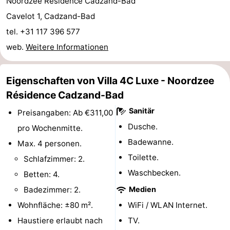
Noordzee Résidence Cadzand-Bad
-
Cavelot 1, Cadzand-Bad
tel. +31 117 396 577
Rundfahrten
-
web.
Weitere Informationen
Spielplätze
-
Eigenschaften von Villa 4C Luxe - Noordzee
Indoor-
-
Résidence Cadzand-Bad
Spielplätze
Bowling
-
Sanitär
Preisangaben: Ab €311,00
Dusche.
pro Wochenmitte.
Minigolfplätze
Wellness-
Badewanne.
Max. 4 personen.
Zentren
Dörfer
Toilette.
Schlafzimmer: 2.
Waschbecken.
Betten: 4.
&
Natur
Badezimmer: 2.
Medien
Städte
Sport
Wohnfläche: ±80 m².
WiFi / WLAN Internet.
Haustiere erlaubt nach
TV.
-