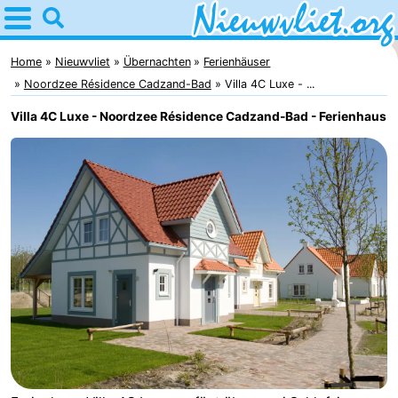
Home
Nieuwvliet
Home
Nieuwvliet
Übernachten
Ferienhäuser
Noordzee Résidence Cadzand-Bad
Villa 4C Luxe - ...
Tipps
Villa 4C Luxe - Noordzee Résidence Cadzand-Bad - Ferienhaus
Für
kindern
Übernachten
Appartements
Campingplätze
Ferienhäuser
-
Bad
-