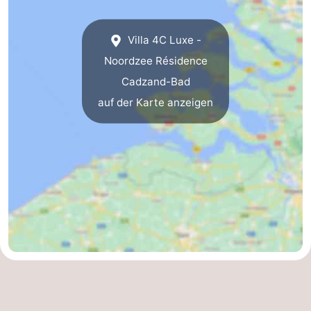
Zwin
Brügge
-
Villa 4C Luxe -
Gent
Die
Noordzee Résidence
Cadzand-Bad
Küste
-
auf der Karte anzeigen
Knokke-
-
Heist
Zeebrugge
-
Blankenberge
-
Wenduine
Wetter
Kontakt