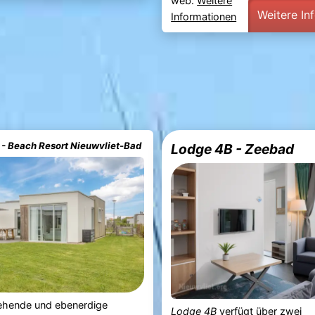
web.
Weitere
Weitere In
Informationen
- Beach Resort Nieuwvliet-Bad
Lodge 4B - Zeebad
tehende und ebenerdige
Lodge 4B
verfügt über zwei