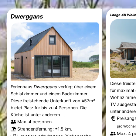
Dwerggans
Lodge 4B Welln
Diese freist
Ferienhaus
Dwerggans
verfügt über einem
für maximal 
Schlafzimmer und einem Badezimmer.
Wohnzimmer 
Diese freistehende Unterkunft von ±57m²
TV ausgestat
bietet Platz für bis zu 4 Personen. Die
unter andere
Küche ist unter anderem ...
Preisang
Max. 4 personen.
pro Wochen
Strandentfernung
: ±1,5 km.
Max. 4 p