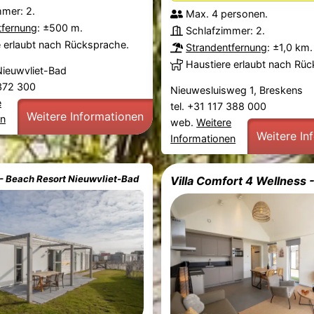
mmer: 2.
Max. 4 personen.
tfernung
: ±500 m.
Schlafzimmer: 2.
e erlaubt nach Rücksprache.
Strandentfernung
: ±1,0 km.
Haustiere erlaubt nach Rü
Nieuwvliet-Bad
 372 300
Nieuwesluisweg 1, Breskens
e
tel. +31 117 388 000
Weitere Informationen
en
web.
Weitere
Weitere In
Informationen
- Beach Resort Nieuwvliet-Bad
Villa Comfort 4 Wellness 