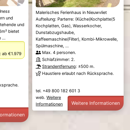
llness
Malerisches Ferienhaus in Nieuwvliet
ern und
Aufteilung: Parterre: (Küche(Kochplatte(5
stehende und
Kochplatten, Gas), Wasserkocher,
6m² bietet
Dunstabzugshaube,
 ...
Kaffeemaschine(Filter), Kombi-Mikrowelle,
Spülmaschine, ...
Max. 4 personen.
:
ab €1.979
Schlafzimmer: 2.
Strandentfernung
: ±500 m.
Haustiere erlaubt nach Rücksprache.
cksprache.
tel. +49 800 182 601 3
web.
Weitere
Weitere Informationen
Informationen
formationen