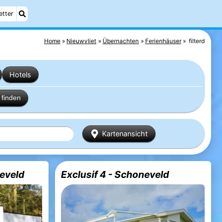
etter
Home
Nieuwvliet
Übernachten
Ferienhäuser
filterd
Hotels
finden
Kartenansicht
neveld
Exclusif 4 - Schoneveld