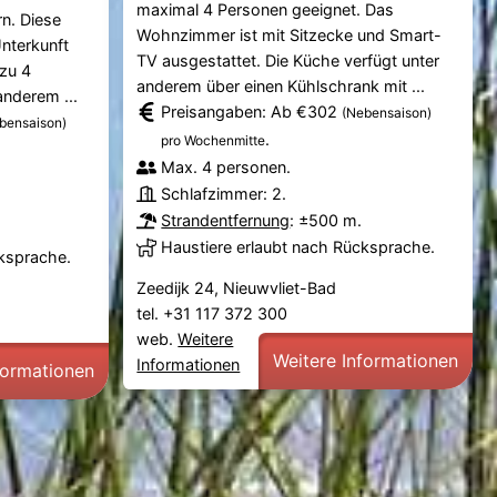
maximal 4 Personen geeignet. Das
n. Diese
Wohnzimmer ist mit Sitzecke und Smart-
nterkunft
TV ausgestattet. Die Küche verfügt unter
 zu 4
anderem über einen Kühlschrank mit ...
anderem ...
Preisangaben: Ab €302
(Nebensaison)
bensaison)
.
pro Wochenmitte
Max. 4 personen.
Schlafzimmer: 2.
Strandentfernung
: ±500 m.
Haustiere erlaubt nach Rücksprache.
cksprache.
Zeedijk 24, Nieuwvliet-Bad
tel. +31 117 372 300
web.
Weitere
Weitere Informationen
Informationen
formationen