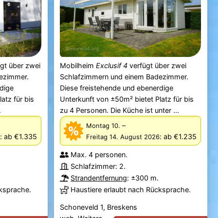
gt über zwei
Mobilheim
Exclusif 4
verfügt über zwei
ezimmer.
Schlafzimmern und einem Badezimmer.
dige
Diese freistehende und ebenerdige
atz für bis
Unterkunft von ±50m² bietet Platz für bis
.
zu 4 Personen. Die Küche ist unter ...
–
Montag 10.
:
ab €1.335
:
ab €1.235
Freitag 14. August 2026
Max. 4 personen.
Schlafzimmer: 2.
Strandentfernung
: ±300 m.
cksprache.
Haustiere erlaubt nach Rücksprache.
Schoneveld 1, Breskens