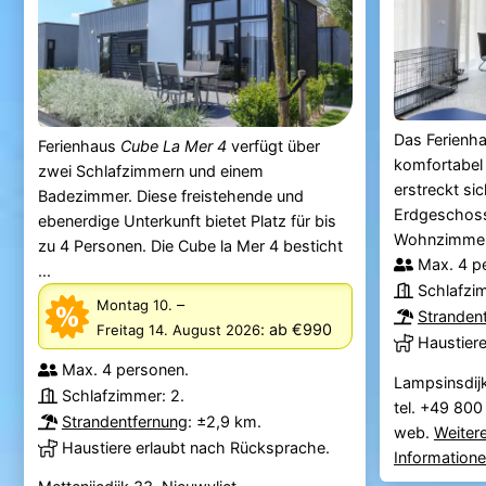
Das Ferienh
Ferienhaus
Cube La Mer 4
verfügt über
komfortabel 
zwei Schlafzimmern und einem
erstreckt si
Badezimmer. Diese freistehende und
Erdgeschoss
ebenerdige Unterkunft bietet Platz für bis
Wohnzimmer 
zu 4 Personen. Die Cube la Mer 4 besticht
Max. 4 p
...
Schlafzi
–
Montag 10.
Stranden
:
ab €990
Freitag 14. August 2026
Haustier
Max. 4 personen.
Lampsinsdijk
Schlafzimmer: 2.
tel. +49 80
Strandentfernung
: ±2,9 km.
web.
Weiter
Haustiere erlaubt nach Rücksprache.
Information