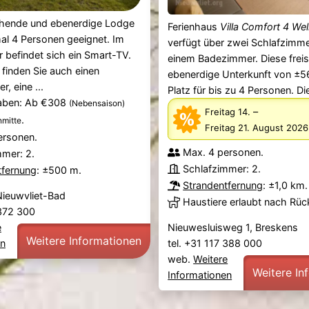
tehende und ebenerdige Lodge
Ferienhaus
Villa Comfort 4 We
mal 4 Personen geeignet. Im
verfügt über zwei Schlafzimm
befindet sich ein Smart-TV.
einem Badezimmer. Diese frei
 finden Sie auch einen
ebenerdige Unterkunft von ±5
r, eine ...
Platz für bis zu 4 Personen. Die
aben: Ab €308
(Nebensaison)
–
Freitag 14.
.
mitte
Freitag 21. August 2026
ersonen.
Max. 4 personen.
mmer: 2.
Schlafzimmer: 2.
tfernung
: ±500 m.
Strandentfernung
: ±1,0 km.
Nieuwvliet-Bad
Haustiere erlaubt nach Rü
 372 300
e
Nieuwesluisweg 1, Breskens
Weitere Informationen
en
tel. +31 117 388 000
web.
Weitere
Weitere In
Informationen