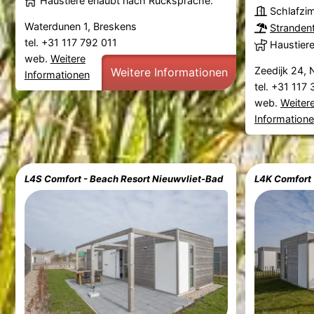
Haustiere erlaubt nach Rücksprache.
Schlafzi
Waterdunen 1, Breskens
Stranden
tel. +31 117 792 011
Haustier
web.
Weitere
Zeedijk 24, 
Weitere Informationen
Informationen
tel. +31 117
web.
Weiter
Information
L4S Comfort - Beach Resort Nieuwvliet-Bad
L4K Comfort 