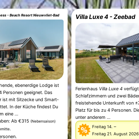
ess - Beach Resort Nieuwvliet-Bad
Villa Luxe 4 - Zeebad
ehende, ebenerdige Lodge ist
Ferienhaus
Villa Luxe 4
verfügt
4 Personen geeignet. Das
Schlafzimmern und zwei Bäder
ist mit Sitzecke und Smart-
freistehende Unterkunft von ±
tet. In der Küche findest Du
Platz für bis zu 4 Personen. Di
m eine ...
unter anderem ...
aben: Ab €315
(Nebensaison)
–
Freitag 14.
.
mitte
Freitag 21. August 2026
ersonen.