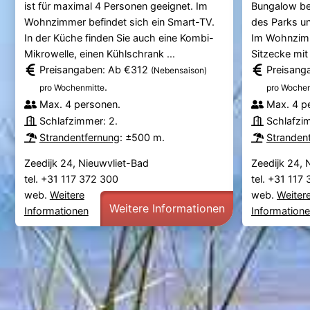
ist für maximal 4 Personen geeignet. Im
Bungalow bef
Wohnzimmer befindet sich ein Smart-TV.
des Parks un
In der Küche finden Sie auch eine Kombi-
Im Wohnzimm
Mikrowelle, einen Kühlschrank ...
Sitzecke mit 
Preisangaben: Ab €312
Preisang
(Nebensaison)
.
pro Wochenmitte
pro Wochen
Max. 4 personen.
Max. 4 p
Schlafzimmer: 2.
Schlafzi
Strandentfernung
: ±500 m.
Stranden
Zeedijk 24, Nieuwvliet-Bad
Zeedijk 24, 
tel. +31 117 372 300
tel. +31 117
web.
Weitere
web.
Weiter
Weitere Informationen
Informationen
Information