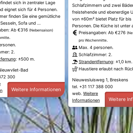
indet sich in zentraler Lage
Schlafzimmern und zwei Bäder
d eignet sich für 4 Personen.
freistehende und ebenerdige U
er finden Sie eine gemütliche
von ±60m² bietet Platz für bis
Sesseln, Sofa und ...
Personen. Die Küche ist unter 
aben: Ab €316
(Nebensaison)
Preisangaben: Ab €276
(Ne
.
mitte
.
pro Wochenmitte
ersonen.
Max. 4 personen.
mmer: 2.
Schlafzimmer: 2.
tfernung
: ±500 m.
Strandentfernung
: ±1,0 km.
Haustiere erlaubt nach Rü
Nieuwvliet-Bad
 372 300
Nieuwesluisweg 1, Breskens
e
tel. +31 117 388 000
Weitere Informationen
en
web.
Weitere
Weitere In
Informationen