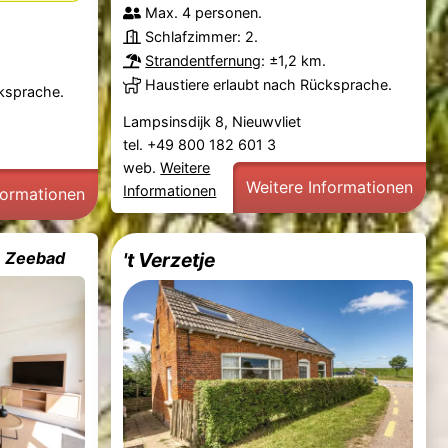
Max. 4 personen.
Schlafzimmer: 2.
Strandentfernung
: ±1,2 km.
Haustiere erlaubt nach Rücksprache.
cksprache.
Lampsinsdijk 8, Nieuwvliet
tel. +49 800 182 601 3
web.
Weitere
Weitere Informationen
Informationen
formationen
- Zeebad
't Verzetje