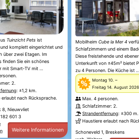
aus
Tuinzicht Pets
ist
Mobilheim
Cube la Mer 4
verfü
und komplett eingerichtet und
Schlafzimmern und einem Bad
ch über zwei Etagen. Im
Diese freistehende und ebener
 finden Sie ein schönes
Unterkunft von ±45m² bietet Pl
mit Smart-TV mit ...
zu 4 Personen. Die Küche ist ..
ersonen.
–
Montag 10.
mmer: 2.
Freitag 14. August 2026
tfernung
: ±1,2 km.
e erlaubt nach Rücksprache.
Max. 4 personen.
Schlafzimmer: 2.
 8, Nieuwvliet
Strandentfernung
: ±300 m.
0 182 601 3
Haustiere erlaubt nach Rü
e
Weitere Informationen
en
Schoneveld 1, Breskens