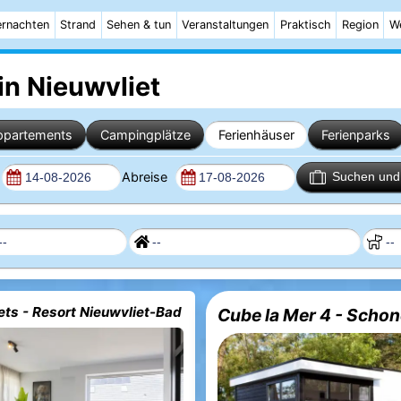
rnachten
Strand
Sehen & tun
Veranstaltungen
Praktisch
Region
W
in Nieuwvliet
ppartements
Campingplätze
Ferienhäuser
Ferienparks
Abreise
Suchen und 
ets - Resort Nieuwvliet-Bad
Cube la Mer 4 - Scho