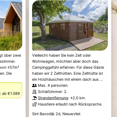
gt über zwei
Vielleicht haben Sie kein Zelt oder
ezimmer.
Wohnwagen, möchten aber doch das
t von ±57m²
Campinggefühl erfahren. Für diese Gäste
nen. Die
haben wir 2 Zelthütten. Eine Zelthütte ist
ein Holzhäuschen mit einem dach aus ...
Max. 4 personen.
Schlafzimmer: 2.
:
ab €1.089
Strandentfernung
: ±2,0 km.
Haustiere erlaubt nach Rücksprache.
Sint Bavodijk 2d, Nieuwvliet