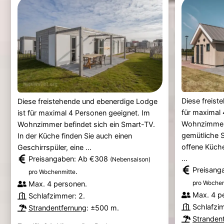
Diese freist
Diese freistehende und ebenerdige Lodge
für maximal 
ist für maximal 4 Personen geeignet. Im
Wohnzimmer 
Wohnzimmer befindet sich ein Smart-TV.
gemütliche S
In der Küche finden Sie auch einen
offene Küche
Geschirrspüler, eine ...
...
Preisangaben: Ab €308
(Nebensaison)
Preisang
.
pro Wochenmitte
pro Wochen
Max. 4 personen.
Max. 4 p
Schlafzimmer: 2.
Schlafzi
Strandentfernung
: ±500 m.
Stranden