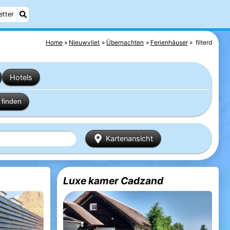
etter
Home
Nieuwvliet
Übernachten
Ferienhäuser
filterd
Hotels
finden
Kartenansicht
Luxe kamer Cadzand