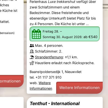
Ferienhaus
Luxe trekkershut
verfügt über
liches
zwei Schlafzimmern und einem
 Küche ist
Badezimmer. Diese freistehende und
ebenerdige Unterkunft bietet Platz für bis
attet.
zu 4 Personen. Die Küche ist unter ...
–
Freitag 28.
bensaison)
:
ab €540
Sonntag 30. August 2026
Max. 4 personen.
Schlafzimmer: 2.
Strandentfernung
: ±1,1 km.
Haustiere erlaubt nach Rücksprache.
Baanstpoldersedijk 1, Nieuwvliet
tel. +31 117 371 910
formationen
web.
Weitere
Weitere Informationen
Informationen
Tenthut - International