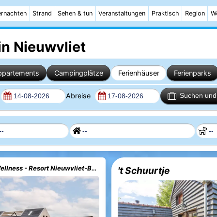
rnachten
Strand
Sehen & tun
Veranstaltungen
Praktisch
Region
W
in Nieuwvliet
ppartements
Campingplätze
Ferienhäuser
Ferienparks
Abreise
Suchen und 
Oase Aqua Wellness - Resort Nieuwvliet-Bad
't Schuurtje