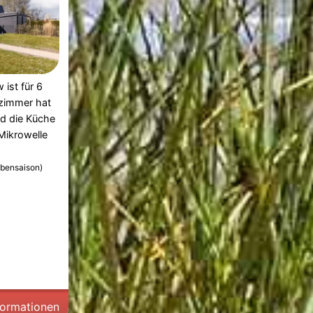
 ist für 6
zimmer hat
nd die Küche
Mikrowelle
bensaison)
formationen