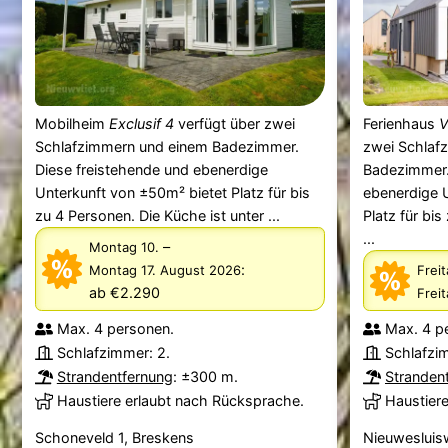
Mobilheim
Exclusif 4
verfügt über zwei
Ferienhaus
V
Schlafzimmern und einem Badezimmer.
zwei Schlaf
Diese freistehende und ebenerdige
Badezimmer.
Unterkunft von ±50m² bietet Platz für bis
ebenerdige 
zu 4 Personen. Die Küche ist unter ...
Platz für bis
...
–
Montag 10.
:
Montag 17. August 2026
Freit
ab €2.290
Frei
Max. 4 personen.
Max. 4 p
Schlafzimmer: 2.
Schlafzi
Strandentfernung
: ±300 m.
Stranden
Haustiere erlaubt nach Rücksprache.
Haustier
Schoneveld 1, Breskens
Nieuwesluis