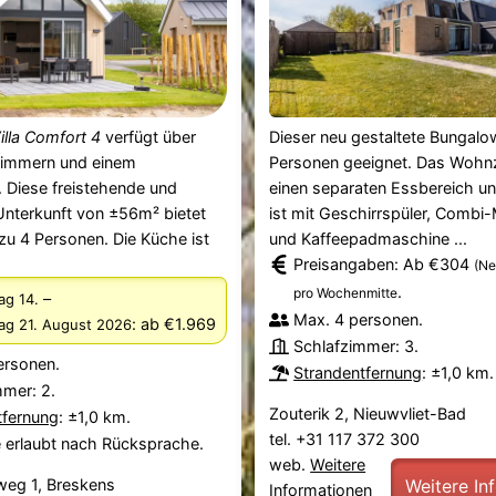
illa Comfort 4
verfügt über
Dieser neu gestaltete Bungalow
zimmern und einem
Personen geeignet. Das Wohn
 Diese freistehende und
einen separaten Essbereich u
Unterkunft von ±56m² bietet
ist mit Geschirrspüler, Combi-
 zu 4 Personen. Die Küche ist
und Kaffeepadmaschine ...
Preisangaben: Ab €304
(Ne
.
pro Wochenmitte
–
ag 14.
Max. 4 personen.
:
ab €1.969
tag 21. August 2026
Schlafzimmer: 3.
ersonen.
Strandentfernung
: ±1,0 km.
mmer: 2.
Zouterik 2, Nieuwvliet-Bad
tfernung
: ±1,0 km.
tel. +31 117 372 300
e erlaubt nach Rücksprache.
web.
Weitere
weg 1, Breskens
Weitere In
Informationen