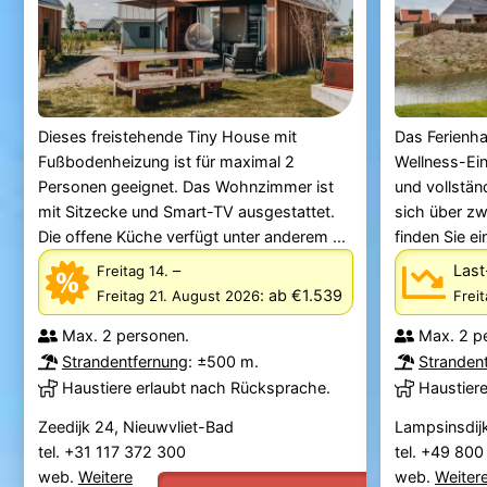
Dieses freistehende Tiny House mit
Das Ferienh
Fußbodenheizung ist für maximal 2
Wellness-Ein
Personen geeignet. Das Wohnzimmer ist
und vollstän
mit Sitzecke und Smart-TV ausgestattet.
sich über z
Die offene Küche verfügt unter anderem ...
finden Sie ei
–
Last
Freitag 14.
:
ab €1.539
Freitag 21. August 2026
Frei
Max. 2 personen.
Max. 2 p
Strandentfernung
: ±500 m.
Stranden
Haustiere erlaubt nach Rücksprache.
Haustier
Zeedijk 24, Nieuwvliet-Bad
Lampsinsdijk
tel. +31 117 372 300
tel. +49 80
web.
Weitere
web.
Weiter