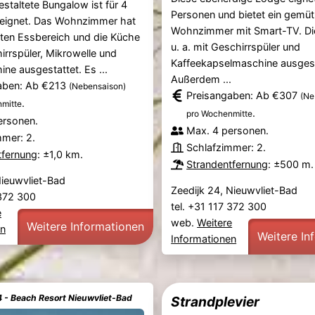
estaltete Bungalow ist für 4
Personen und bietet ein gemüt
eignet. Das Wohnzimmer hat
Wohnzimmer mit Smart-TV. Die
aten Essbereich und die Küche
u. a. mit Geschirrspüler und
hirrspüler, Mikrowelle und
Kaffeekapselmaschine ausgest
ne ausgestattet. Es ...
Außerdem ...
aben: Ab €213
(Nebensaison)
Preisangaben: Ab €307
(Ne
.
mitte
.
pro Wochenmitte
ersonen.
Max. 4 personen.
mmer: 2.
Schlafzimmer: 2.
tfernung
: ±1,0 km.
Strandentfernung
: ±500 m.
Nieuwvliet-Bad
Zeedijk 24, Nieuwvliet-Bad
 372 300
tel. +31 117 372 300
e
web.
Weitere
Weitere Informationen
en
Weitere In
Informationen
4 - Beach Resort Nieuwvliet-Bad
Strandplevier