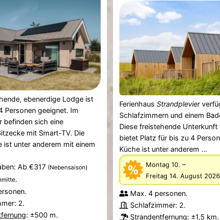
ehende, ebenerdige Lodge ist
Ferienhaus
Strandplevier
verfü
4 Personen geeignet. Im
Schlafzimmern und einem Bad
befinden sich eine
Diese freistehende Unterkunf
itzecke mit Smart-TV. Die
bietet Platz für bis zu 4 Perso
 ist unter anderem mit einem
Küche ist unter anderem ...
–
Montag 10.
aben: Ab €317
(Nebensaison)
Freitag 14. August 2026
.
mitte
ersonen.
Max. 4 personen.
mmer: 2.
Schlafzimmer: 2.
tfernung
: ±500 m.
Strandentfernung
: ±1,5 km.