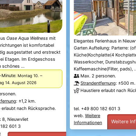
aus
Oase Aqua Wellness
mit
Elegantes Ferienhaus in Nieuwv
richtungen ist komfortabel
Garten Aufteilung: Parterre: (o
dig ausgestattet und erstreckt
Küche(Kochplatte(4 Kochplatte
wei Etagen. Im Erdgeschoss
Wasserkocher, Dunstabzugsh
n schönes ...
Kaffeemaschine(Filter, pads), ..
-Minute:
–
Montag 10.
Max. 2 personen.
tag 14. August 2026
Strandentfernung
: ±500 m.
Haustiere erlaubt nach Rü
ersonen.
tfernung
: ±1,2 km.
e erlaubt nach Rücksprache.
tel. +49 800 182 601 3
web.
Weitere
 8, Nieuwvliet
Weitere In
Informationen
0 182 601 3
e