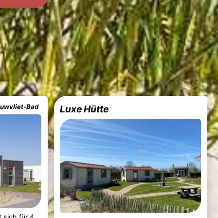
euwvliet-Bad
Luxe Hütte
 sich für 4