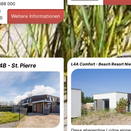
 388 000
e
Weitere Informationen
en
L4A Comfort - Beach Resort Ni
B - St. Pierre
Diese ebenerdige Lodge eignet