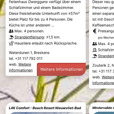
Ferienhaus
Dwerggans
verfügt über einem
Dieser neu g
Schlafzimmer und einem Badezimmer.
Personen ge
Diese freistehende Unterkunft von ±57m²
einen separ
bietet Platz für bis zu 4 Personen. Die
ist mit Gesc
Küche ist unter anderem ...
Kaffeemaschi
Max. 4 personen.
Preisang
Strandentfernung
: ±1,5 km.
pro Wochen
Haustiere erlaubt nach Rücksprache.
Max. 4 p
Schlafzi
Waterdunen 1, Breskens
Stranden
tel. +31 117 792 011
web.
Weitere
Zouterik 2, 
Weitere Informationen
Informationen
tel. +31 117
web.
Weiter
Information
L4K Comfort - Beach Resort Nieuwvliet-Bad
Mindervalide 