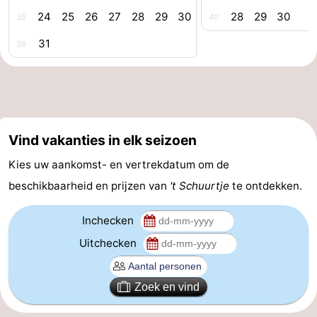
24
25
26
27
28
29
30
28
29
30
35
40
Forum
31
36
Route
-
Parkeren
Reisboekenwinkel
Vind vakanties in elk seizoen
Nieuws
Kies uw aankomst- en vertrekdatum om de
Medische
beschikbaarheid en prijzen van
't Schuurtje
te ontdekken.
adressen
Regio
Inchecken
Uitchecken
Zeeland
Walcheren
Zoek en vind
-