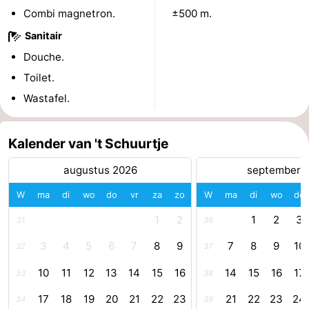
Combi magnetron.
±500 m.
-
Sanitair
Zwembaden
-
Douche.
Toilet.
Paardrijden
-
Wastafel.
Golfbanen
-
Kalender van 't Schuurtje
Surfen
Vuurtoren
augustus 2026
september 
Eten
W
ma
di
wo
do
vr
za
zo
W
ma
di
wo
do
en
Haaientanden
1
2
1
2
3
31
36
drinken
Zeehonden
3
4
5
6
7
8
9
7
8
9
10
32
37
Evenementen
10
11
12
13
14
15
16
14
15
16
17
33
38
17
18
19
20
21
22
23
21
22
23
24
Praktisch
34
39