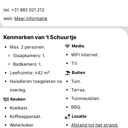
Uitkijkpunten
Attracties
tel. +31 882 021 212
web.
Meer informatie
-
Rondvaarten
-
Kenmerken van 't Schuurtje
Media
Speeltuinen
-
Max. 2 personen.
WiFi internet.
Slaapkamers: 1.
Binnenspeeltuinen
-
TV.
Badkamers: 1.
Bowlen
-
Leefruimte: ±42 m².
Buiten
Huisdieren toegelaten na
Tuin.
Minigolfbanen
Wellness
overleg.
Terras.
centra
Dorpen
Tuinmeubilair.
Keuken
BBQ.
Koelkast.
&
Natuur
Koffieapparaat.
Locatie
Steden
Sporten
Waterkoker.
Afstand tot het strand: