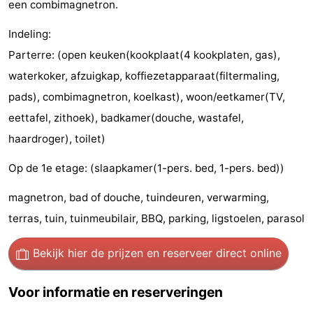
een combimagnetron.
Nieuwvliet-
Zeebad
-
Indeling:
Bad
Zonneweelde
-
Parterre: (open keuken(kookplaat(4 kookplaten, gas),
waterkoker, afzuigkap, koffiezetapparaat(filtermaling,
Zwinhoeve
Last
pads), combimagnetron, koelkast), woon/eetkamer(TV,
minutes
Strand
eettafel, zithoek), badkamer(douche, wastafel,
haardroger), toilet)
Zien
Op de 1e etage: (slaapkamer(1-pers. bed, 1-pers. bed))
&
Bezienswaardigheden
magnetron, bad of douche, tuindeuren, verwarming,
doen
-
terras, tuin, tuinmeubilair, BBQ, parking, ligstoelen, parasol
Musea
-
Bekijk hier de prijzen
en reserveer direct online
Monumenten
-
Voor informatie en reserveringen
Molens
-