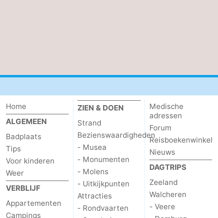
Home
Medische
ZIEN & DOEN
adressen
ALGEMEEN
Strand
Forum
Bezienswaardigheden
Badplaats
Reisboekenwinkel
- Musea
Tips
Nieuws
- Monumenten
Voor kinderen
DAGTRIPS
- Molens
Weer
Zeeland
- Uitkijkpunten
VERBLIJF
Walcheren
Attracties
Appartementen
- Veere
- Rondvaarten
Campings