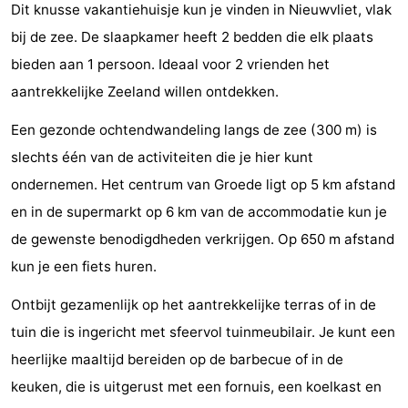
Dit knusse vakantiehuisje kun je vinden in Nieuwvliet, vlak
Bad
-
bij de zee. De slaapkamer heeft 2 bedden die elk plaats
Meersee
Beach
-
bieden aan 1 persoon. Ideaal voor 2 vrienden het
aantrekkelijke Zeeland willen ontdekken.
Resort
De
-
Een gezonde ochtendwandeling langs de zee (300 m) is
Nieuwvliet-
Meulinge
EuroParcs
-
slechts één van de activiteiten die je hier kunt
ondernemen. Het centrum van Groede ligt op 5 km afstand
Bad
Cadzand
Hoogduin
-
en in de supermarkt op 6 km van de accommodatie kun je
Noordzee
-
de gewenste benodigdheden verkrijgen. Op 650 m afstand
kun je een fiets huren.
Résidence
Resort
-
Ontbijt gezamenlijk op het aantrekkelijke terras of in de
Cadzand-
Nieuwvliet-
Schoneveld
-
tuin die is ingericht met sfeervol tuinmeubilair. Je kunt een
Bad
Bad
Strand
-
heerlijke maaltijd bereiden op de barbecue of in de
keuken, die is uitgerust met een fornuis, een koelkast en
Resort
Waterdunen
-