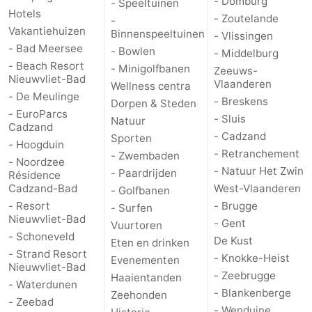
- Domburg
- Speeltuinen
Hotels
- Zoutelande
-
Vakantiehuizen
Binnenspeeltuinen
- Vlissingen
- Bad Meersee
- Bowlen
- Middelburg
- Beach Resort
- Minigolfbanen
Zeeuws-
Nieuwvliet-Bad
Vlaanderen
Wellness centra
- De Meulinge
- Breskens
Dorpen & Steden
- EuroParcs
- Sluis
Natuur
Cadzand
- Cadzand
Sporten
- Hoogduin
- Retranchement
- Zwembaden
- Noordzee
- Natuur Het Zwin
- Paardrijden
Résidence
Cadzand-Bad
West-Vlaanderen
- Golfbanen
- Resort
- Brugge
- Surfen
Nieuwvliet-Bad
- Gent
Vuurtoren
- Schoneveld
De Kust
Eten en drinken
- Strand Resort
- Knokke-Heist
Evenementen
Nieuwvliet-Bad
- Zeebrugge
Haaientanden
- Waterdunen
- Blankenberge
Zeehonden
- Zeebad
- Wenduine