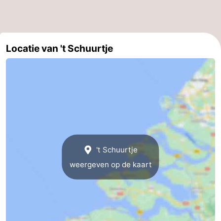
Veere
-
Domburg
-
Locatie van 't Schuurtje
Zoutelande
-
Vlissingen
-
Middelburg
Zeeuws-
Vlaanderen
-
't Schuurtje
Breskens
-
weergeven op de kaart
Sluis
-
Cadzand
-
Retranchement
-