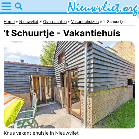
Home
Nieuwvliet
Home
Nieuwvliet
Overnachten
Vakantiehuizen
't Schuurtje
't Schuurtje - Vakantiehuis
Tips
Voor
kinderen
Overnachten
Appartementen
Campings
Hotels
Vakantiehuizen
-
Knus vakantiehuisje in Nieuwvliet