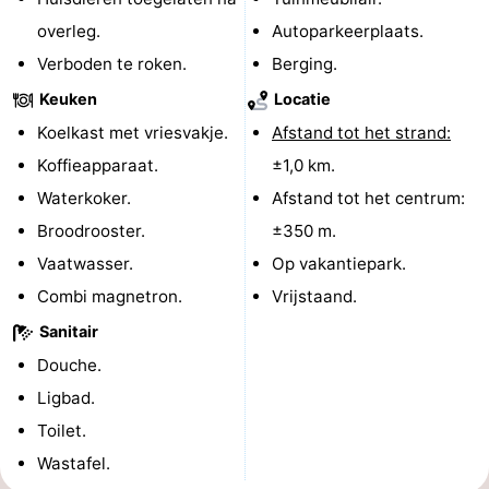
overleg.
Autoparkeerplaats.
Natuur
West-
Verboden te roken.
Berging.
Het
Vlaanderen
-
Keuken
Locatie
Koelkast met vriesvakje.
Afstand tot het strand:
Zwin
Brugge
-
Koffieapparaat.
±1,0 km.
Gent
De
Waterkoker.
Afstand tot het centrum:
Broodrooster.
±350 m.
Kust
-
Vaatwasser.
Op vakantiepark.
Knokke-
-
Combi magnetron.
Vrijstaand.
Sanitair
Heist
Zeebrugge
-
Douche.
Blankenberge
-
Ligbad.
Toilet.
Wenduine
Weer
Wastafel.
Contact