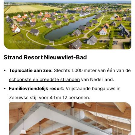
Uitkijkpunten
Attracties
-
Rondvaarten
-
Speeltuinen
-
Strand Resort Nieuwvliet-Bad
Binnenspeeltuinen
-
Toplocatie aan zee:
Slechts 1.000 meter van één van de
Bowlen
-
schoonste en breedste stranden
van Nederland.
Familievriendelijk resort:
Vrijstaande bungalows in
Minigolfbanen
Wellness
Zeeuwse stijl voor 4 t/m 12 personen.
centra
Dorpen
&
Natuur
Steden
Sporten