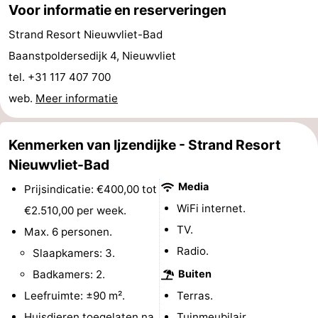
Voor informatie en reserveringen
Veere
-
Strand Resort Nieuwvliet-Bad
Baanstpoldersedijk 4, Nieuwvliet
Domburg
-
tel. +31 117 407 700
Zoutelande
-
web.
Meer informatie
Vlissingen
-
Kenmerken van Ijzendijke - Strand Resort
Middelburg
Zeeuws-
Nieuwvliet-Bad
Vlaanderen
-
Media
Prijsindicatie: €400,00 tot
WiFi internet.
€2.510,00 per week.
Breskens
-
TV.
Max. 6 personen.
Sluis
-
Radio.
Slaapkamers: 3.
Badkamers: 2.
Buiten
Cadzand
-
Leefruimte: ±90 m².
Terras.
Retranchement
-
Huisdieren toegelaten na
Tuinmeubilair.