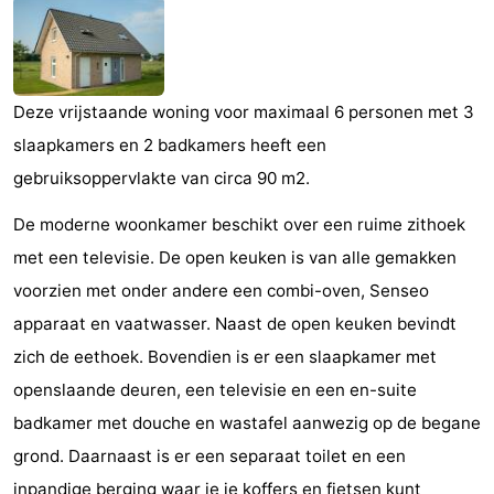
Bad
-
Meersee
Beach
-
Deze vrijstaande woning voor maximaal 6 personen met 3
Resort
De
-
slaapkamers en 2 badkamers heeft een
Nieuwvliet-
Meulinge
EuroParcs
-
gebruiksoppervlakte van circa 90 m2.
De moderne woonkamer beschikt over een ruime zithoek
Bad
Cadzand
Hoogduin
-
met een televisie. De open keuken is van alle gemakken
Noordzee
-
voorzien met onder andere een combi-oven, Senseo
apparaat en vaatwasser. Naast de open keuken bevindt
Résidence
Resort
-
zich de eethoek. Bovendien is er een slaapkamer met
Cadzand-
Nieuwvliet-
Schoneveld
-
openslaande deuren, een televisie en een en-suite
badkamer met douche en wastafel aanwezig op de begane
Bad
Bad
Strand
-
grond. Daarnaast is er een separaat toilet en een
Resort
Waterdunen
-
inpandige berging waar je je koffers en fietsen kunt