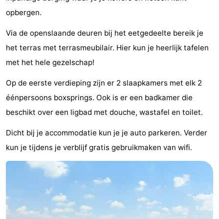
opbergen.
Nieuwvliet-
Zeebad
-
Via de openslaande deuren bij het eetgedeelte bereik je
Bad
Zonneweelde
-
het terras met terrasmeubilair. Hier kun je heerlijk tafelen
Zwinhoeve
Last
met het hele gezelschap!
minutes
Strand
Op de eerste verdieping zijn er 2 slaapkamers met elk 2
éénpersoons boxsprings. Ook is er een badkamer die
Zien
beschikt over een ligbad met douche, wastafel en toilet.
&
Bezienswaardigheden
Dicht bij je accommodatie kun je je auto parkeren. Verder
doen
-
kun je tijdens je verblijf gratis gebruikmaken van wifi.
Musea
-
Monumenten
-
Molens
-