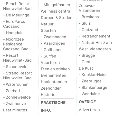
- Beach Resort
- Minigolfbanen
Zeeuws-
Nieuwvliet-Bad
Vlaanderen
Wellness centra
- De Meulinge
- Breskens
Dorpen & Steden
- EuroParcs
- Sluis
Natuur
Cadzand
- Cadzand
Sporten
- Hoogduin
- Retranchement
- Zwembaden
- Noordzee
- Natuur Het Zwin
- Paardrijden
Résidence
Cadzand-Bad
West-Vlaanderen
- Golfbanen
- Resort
- Brugge
- Surfen
Nieuwvliet-Bad
- Gent
Vuurtoren
- Schoneveld
De Kust
Eten en drinken
- Strand Resort
- Knokke-Heist
Evenementen
Nieuwvliet-Bad
- Zeebrugge
Haaientanden
- Waterdunen
- Blankenberge
Zeehonden
- Zeebad
- Wenduine
Historie
- Zonneweelde
OVERIGE
PRAKTISCHE
- Zwinhoeve
Adverteren
Last minutes
INFO.