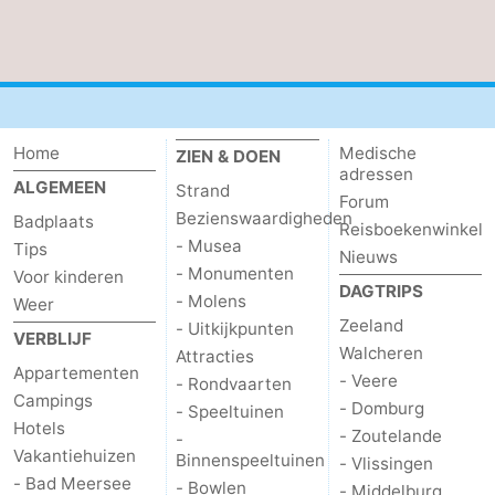
Home
Medische
ZIEN & DOEN
adressen
ALGEMEEN
Strand
Forum
Bezienswaardigheden
Badplaats
Reisboekenwinkel
- Musea
Tips
Nieuws
- Monumenten
Voor kinderen
DAGTRIPS
- Molens
Weer
Zeeland
- Uitkijkpunten
VERBLIJF
Walcheren
Attracties
Appartementen
- Veere
- Rondvaarten
Campings
- Domburg
- Speeltuinen
Hotels
- Zoutelande
-
Vakantiehuizen
Binnenspeeltuinen
- Vlissingen
- Bad Meersee
- Bowlen
- Middelburg