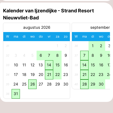
Kalender van Ijzendijke - Strand Resort
Nieuwvliet-Bad
augustus 2026
september 
W
ma
di
wo
do
vr
za
zo
W
ma
di
wo
do
1
2
1
2
3
31
36
3
4
5
6
7
8
9
7
8
9
10
32
37
10
11
12
13
14
15
16
14
15
16
17
33
38
17
18
19
20
21
22
23
21
22
23
24
34
39
24
25
26
27
28
29
30
28
29
30
35
40
31
36