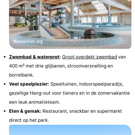
-
Zwembaden
-
Paardrijden
-
Golfbanen
-
Zwembad & waterpret
:
Groot overdekt zwembad
van
Surfen
Vuurtoren
400 m² met drie glijbanen, stroomversnelling en
borrelbank.
Eten
Veel speelplezier:
Speeltuinen, indoorspeelparadijs,
en
Haaientanden
gezellige Hang-out voor tieners en in de zomervakantie
een leuk animatieteam.
drinken
Zeehonden
Eten & gemak:
Restaurant, snackbar en supermarkt
Evenementen
direct op het park.
Praktisch