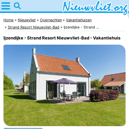
Home
Nieuwvliet
Home
Nieuwvliet
Overnachten
Vakantiehuizen
Strand Resort Nieuwvliet-Bad
Ijzendijke - Strand ...
Tips
Ijzendijke - Strand Resort Nieuwvliet-Bad - Vakantiehuis
Voor
kinderen
Overnachten
Appartementen
Campings
Hotels
Vakantiehuizen
-