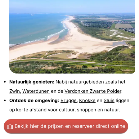
Forum
Route
-
Parkeren
Reisboekenwinkel
Nieuws
Medische
Natuurlijk genieten:
Nabij natuurgebieden zoals
het
Zwin
,
Waterdunen
en de
Verdonken Zwarte Polder
.
adressen
Regio
Ontdek de omgeving:
Brugge
,
Knokke
en
Sluis
liggen
Zeeland
op korte afstand voor cultuur, shoppen en natuur.
Walcheren
Bekijk hier de prijzen
en reserveer direct online
-