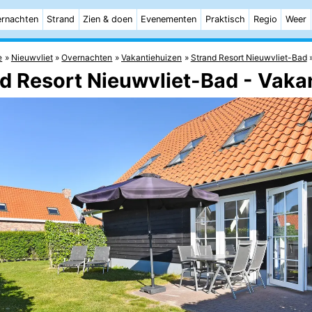
rnachten
Strand
Zien & doen
Evenementen
Praktisch
Regio
Weer
e
Nieuwvliet
Overnachten
Vakantiehuizen
Strand Resort Nieuwvliet-Bad
d Resort Nieuwvliet-Bad - Vaka