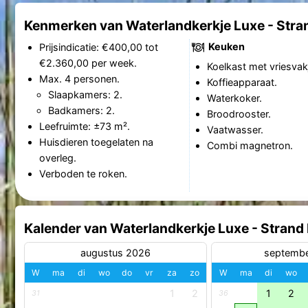
Kenmerken van Waterlandkerkje Luxe - Stra
Keuken
Prijsindicatie: €400,00 tot
€2.360,00 per week.
Koelkast met vriesvak
Max. 4 personen.
Koffieapparaat.
Slaapkamers: 2.
Waterkoker.
Badkamers: 2.
Broodrooster.
Leefruimte: ±73 m².
Vaatwasser.
Huisdieren toegelaten na
Combi magnetron.
overleg.
Verboden te roken.
Kalender van Waterlandkerkje Luxe - Strand
augustus 2026
septemb
W
ma
di
wo
do
vr
za
zo
W
ma
di
wo
1
2
1
2
31
36