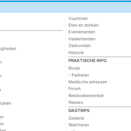
Vuurtoren
Eten en drinken
Evenementen
Haaientanden
Zeehonden
digheden
Historie
PRAKTISCHE INFO.
n
Route
- Parkeren
n
Medische adressen
Forum
n
Reisboekenwinkel
Nieuws
tuinen
DAGTRIPS
en
Zeeland
ra
Walcheren
den