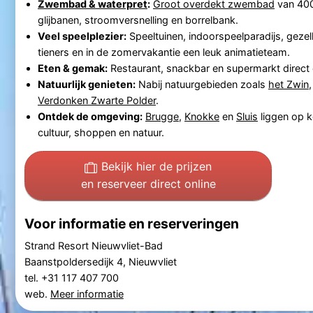
Zwembad & waterpret
:
Groot overdekt zwembad
van 400
glijbanen, stroomversnelling en borrelbank.
Veel speelplezier:
Speeltuinen, indoorspeelparadijs, geze
tieners en in de zomervakantie een leuk animatieteam.
Eten & gemak:
Restaurant, snackbar en supermarkt direct 
Natuurlijk genieten:
Nabij natuurgebieden zoals
het Zwin
Verdonken Zwarte Polder
.
Ontdek de omgeving:
Brugge
,
Knokke
en
Sluis
liggen op k
cultuur, shoppen en natuur.
Bekijk hier de prijzen
en reserveer direct online
Voor informatie en reserveringen
Strand Resort Nieuwvliet-Bad
Baanstpoldersedijk 4, Nieuwvliet
tel. +31 117 407 700
web.
Meer informatie