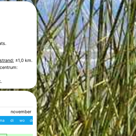
ts.
strand:
±1,0 km.
 centrum:
.
november 2026
december 2026
ma
di
wo
do
vr
za
zo
W
ma
di
wo
do
vr
z
1
1
2
3
4
49