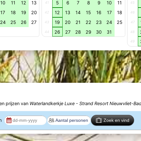
10
11
12
13
5
6
7
8
9
10
11
41
45
17
18
19
20
12
13
14
15
16
17
18
42
46
24
25
26
27
19
20
21
22
23
24
25
43
47
26
27
28
29
30
31
44
48
49
n prijzen van
Waterlandkerkje Luxe - Strand Resort Nieuwvliet-Ba
en
Zoek en vind