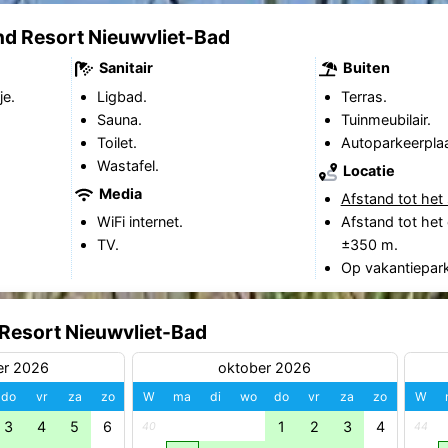
nd Resort Nieuwvliet-Bad
Sanitair
Buiten
je.
Ligbad.
Terras.
Sauna.
Tuinmeubilair.
Toilet.
Autoparkeerplaa
Wastafel.
Locatie
Media
Afstand tot het 
WiFi internet.
Afstand tot het
TV.
±350 m.
Op vakantiepark
 Resort Nieuwvliet-Bad
er 2026
oktober 2026
do
vr
za
zo
W
ma
di
wo
do
vr
za
zo
W
3
4
5
6
1
2
3
4
40
44