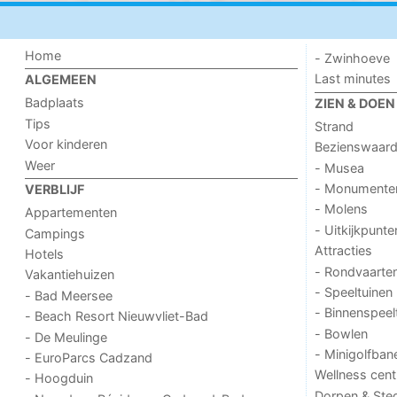
Home
- Zwinhoeve
Last minutes
ALGEMEEN
Badplaats
ZIEN & DOEN
Tips
Strand
Voor kinderen
Bezienswaar
Weer
- Musea
- Monumente
VERBLIJF
- Molens
Appartementen
- Uitkijkpunte
Campings
Attracties
Hotels
- Rondvaarte
Vakantiehuizen
- Speeltuinen
- Bad Meersee
- Binnenspeel
- Beach Resort Nieuwvliet-Bad
- Bowlen
- De Meulinge
- Minigolfban
- EuroParcs Cadzand
Wellness cent
- Hoogduin
Dorpen & Ste