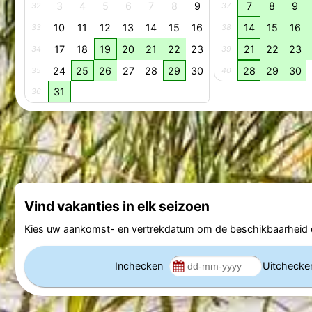
3
4
5
6
7
8
9
7
8
9
32
37
10
11
12
13
14
15
16
14
15
16
33
38
17
18
19
20
21
22
23
21
22
23
34
39
24
25
26
27
28
29
30
28
29
30
35
40
31
36
Vind vakanties in elk seizoen
Kies uw aankomst- en vertrekdatum om de beschikbaarheid e
Inchecken
Uitcheck