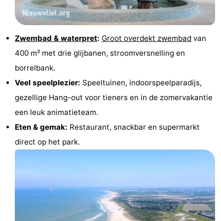
Forum
Route
Zwembad & waterpret
:
Groot overdekt zwembad
van
400 m² met drie glijbanen, stroomversnelling en
-
borrelbank.
Parkeren
Reisboekenwinkel
Veel speelplezier:
Speeltuinen, indoorspeelparadijs,
gezellige Hang-out voor tieners en in de zomervakantie
Nieuws
een leuk animatieteam.
Medische
Eten & gemak:
Restaurant, snackbar en supermarkt
direct op het park.
adressen
Regio
Zeeland
Walcheren
-