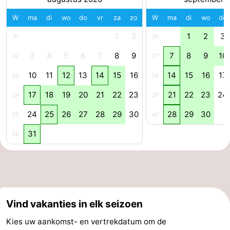
W
ma
di
wo
do
vr
za
zo
W
ma
di
wo
do
1
2
1
2
3
31
36
3
4
5
6
7
8
9
7
8
9
10
32
37
10
11
12
13
14
15
16
14
15
16
17
33
38
17
18
19
20
21
22
23
21
22
23
24
34
39
24
25
26
27
28
29
30
28
29
30
35
40
31
36
Vind vakanties in elk seizoen
Kies uw aankomst- en vertrekdatum om de