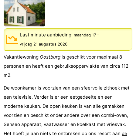
Bad
-
Meersee
Beach
-
Last minute aanbieding:
Resort
De
-
maandag 17
–
vrijdag 21 augustus 2026
Nieuwvliet-
Meulinge
EuroParcs
-
Vakantiewoning
Oostburg
is geschikt voor maximaal 8
Bad
Cadzand
Hoogduin
-
personen en heeft een gebruiksoppervlakte van circa 112
m2.
Noordzee
-
De woonkamer is voorzien van een sfeervolle zithoek met
Résidence
Resort
-
een televisie. Verder is er een eetgedeelte en een
Cadzand-
Nieuwvliet-
Schoneveld
-
moderne keuken. De open keuken is van alle gemakken
voorzien en beschikt onder andere over een combi-oven,
Bad
Bad
Strand
-
Senseo apparaat, vaatwasser en koelkast met vriesvak.
Resort
Waterdunen
-
Het hoeft je aan niets te ontbreken op ons resort aan
de