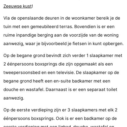
Zeeuwse kust
!
Nieuwvliet-
Zeebad
-
Via de openslaande deuren in de woonkamer bereik je de
Bad
Zonneweelde
-
tuin met een gemeubileerd terras. Bovendien is er een
Zwinhoeve
Last
ruime inpandige berging aan de voorzijde van de woning
aanwezig, waar je bijvoorbeeld je fietsen in kunt opbergen.
minutes
Strand
Op de begane grond bevindt zich verder 1 slaapkamer met
Zien
2 éénpersoons boxsprings die zijn opgemaakt als een
&
Bezienswaardigheden
tweepersoonsbed en een televisie. De slaapkamer op de
begane grond heeft een en-suite badkamer met een
doen
-
douche en wastafel. Daarnaast is er een separaat toilet
Musea
-
aanwezig.
Monumenten
-
Op de eerste verdieping zijn er 3 slaapkamers met elk 2
éénpersoons boxsprings. Ook is er een badkamer op de
Molens
-
eerste verdieping met een ligbad, douche, wastafel en