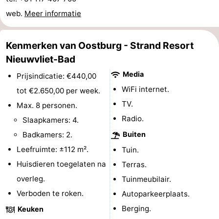
web.
Meer informatie
Natuur
West-
Het
Vlaanderen
-
Kenmerken van Oostburg - Strand Resort
Nieuwvliet-Bad
Zwin
Brugge
-
Media
Prijsindicatie: €440,00
Gent
De
WiFi internet.
tot €2.650,00 per week.
TV.
Max. 8 personen.
Kust
-
Radio.
Slaapkamers: 4.
Knokke-
-
Badkamers: 2.
Buiten
Leefruimte: ±112 m².
Tuin.
Heist
Zeebrugge
-
Huisdieren toegelaten na
Terras.
Blankenberge
-
overleg.
Tuinmeubilair.
Verboden te roken.
Autoparkeerplaats.
Wenduine
Weer
Berging.
Keuken
Contact