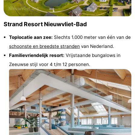
-
Zwembaden
-
Strand Resort Nieuwvliet-Bad
Paardrijden
-
Toplocatie aan zee:
Slechts 1.000 meter van één van de
schoonste en breedste stranden
van Nederland.
Golfbanen
-
Familievriendelijk resort:
Vrijstaande bungalows in
Surfen
Vuurtoren
Zeeuwse stijl voor 4 t/m 12 personen.
Eten
en
Haaientanden
drinken
Zeehonden
Evenementen
Praktisch