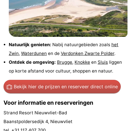
Veere
-
Domburg
-
Zoutelande
-
Natuurlijk genieten:
Nabij natuurgebieden zoals
het
Vlissingen
-
Zwin
,
Waterdunen
en de
Verdonken Zwarte Polder
.
Ontdek de omgeving:
Brugge
,
Knokke
en
Sluis
liggen
Middelburg
Zeeuws-
op korte afstand voor cultuur, shoppen en natuur.
Vlaanderen
-
Bekijk hier de prijzen
en reserveer direct online
Breskens
-
Voor informatie en reserveringen
Sluis
-
Strand Resort Nieuwvliet-Bad
Cadzand
-
Baanstpoldersedijk 4, Nieuwvliet
Retranchement
-
tel. +31 117 407 700