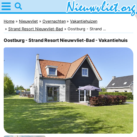
Home
Nieuwvliet
Home
Nieuwvliet
Overnachten
Vakantiehuizen
Strand Resort Nieuwvliet-Bad
Oostburg - Strand ...
Tips
Oostburg - Strand Resort Nieuwvliet-Bad - Vakantiehuis
Voor
kinderen
Overnachten
Appartementen
Campings
Hotels
Vakantiehuizen
-