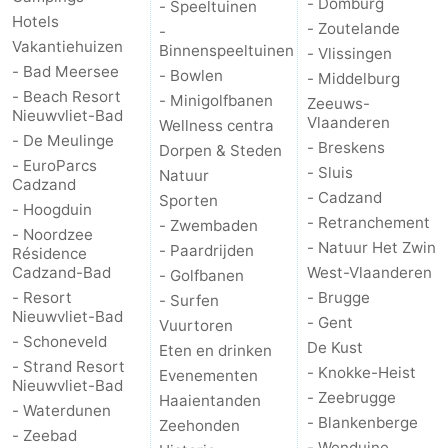
- Domburg
- Speeltuinen
Hotels
- Zoutelande
-
Vakantiehuizen
Binnenspeeltuinen
- Vlissingen
- Bad Meersee
- Bowlen
- Middelburg
- Beach Resort
- Minigolfbanen
Zeeuws-
Nieuwvliet-Bad
Vlaanderen
Wellness centra
- De Meulinge
- Breskens
Dorpen & Steden
- EuroParcs
- Sluis
Natuur
Cadzand
- Cadzand
Sporten
- Hoogduin
- Retranchement
- Zwembaden
- Noordzee
- Natuur Het Zwin
- Paardrijden
Résidence
Cadzand-Bad
West-Vlaanderen
- Golfbanen
- Resort
- Brugge
- Surfen
Nieuwvliet-Bad
- Gent
Vuurtoren
- Schoneveld
De Kust
Eten en drinken
- Strand Resort
- Knokke-Heist
Evenementen
Nieuwvliet-Bad
- Zeebrugge
Haaientanden
- Waterdunen
- Blankenberge
Zeehonden
- Zeebad
- Wenduine