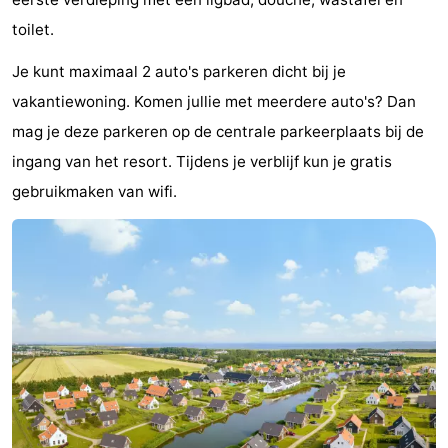
Uitkijkpunten
Attracties
toilet.
Je kunt maximaal 2 auto's parkeren dicht bij je
-
vakantiewoning. Komen jullie met meerdere auto's? Dan
Rondvaarten
-
mag je deze parkeren op de centrale parkeerplaats bij de
ingang van het resort. Tijdens je verblijf kun je gratis
Speeltuinen
-
gebruikmaken van wifi.
Binnenspeeltuinen
-
Bowlen
-
Minigolfbanen
Wellness
centra
Dorpen
&
Natuur
Steden
Sporten