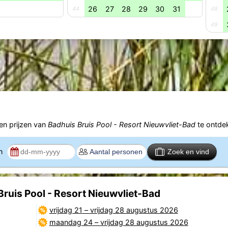
26
27
28
29
30
31
44
48
49
n prijzen van
Badhuis Bruis Pool - Resort Nieuwvliet-Bad
te ontde
en
Zoek en vind
ruis Pool - Resort Nieuwvliet-Bad
vrijdag 21
–
vrijdag 28 augustus 2026
maandag 24
–
vrijdag 28 augustus 2026