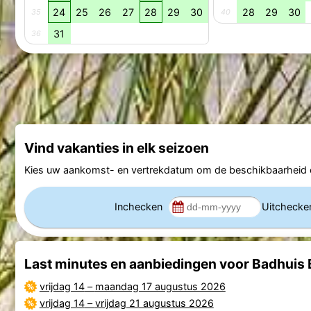
24
25
26
27
28
29
30
28
29
30
35
40
31
36
Vind vakanties in elk seizoen
Kies uw aankomst- en vertrekdatum om de beschikbaarheid e
Inchecken
Uitcheck
Last minutes en aanbiedingen voor Badhuis B
vrijdag 14
–
maandag 17 augustus 2026
vrijdag 14
–
vrijdag 21 augustus 2026