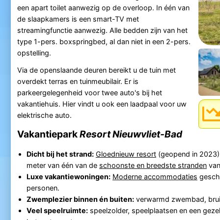
een apart toilet aanwezig op de overloop. In één van
de slaapkamers is een smart-TV met
streamingfunctie aanwezig. Alle bedden zijn van het
type 1-pers. boxspringbed, al dan niet in een 2-pers.
opstelling.
Via de openslaande deuren bereikt u de tuin met
overdekt terras en tuinmeubilair. Er is
parkeergelegenheid voor twee auto's bij het
vakantiehuis. Hier vindt u ook een laadpaal voor uw
elektrische auto.
Vakantiepark
Resort Nieuwvliet-Bad
Dicht bij het strand:
Gloednieuw resort
(geopend in 2023) 
meter van één van de
schoonste en breedste stranden
van
Luxe vakantiewoningen:
Moderne accommodaties
geschi
personen.
Zwemplezier binnen én buiten:
verwarmd zwembad, brui
Veel speelruimte:
speelzolder, speelplaatsen en een gezel