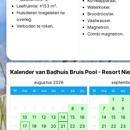
Koffieapparaat.
Leefruimte: ±153 m².
Waterkoker.
Huisdieren toegelaten na
Broodrooster.
overleg.
Vaatwasser.
Verboden te roken.
Magnetron.
Combi magnetron.
Kalender van Badhuis Bruis Pool - Resort Ni
augustus 2026
septemb
W
ma
di
wo
do
vr
za
zo
W
ma
di
wo
1
2
1
2
31
36
3
4
5
6
7
8
9
7
8
9
32
37
10
11
12
13
14
15
16
14
15
16
33
38
17
18
19
20
21
22
23
21
22
23
34
39