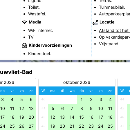
Ligbad.
Terras.
Toilet.
Tuinmeubilair.
Wastafel.
Autoparkeerplaa
Media
Locatie
WiFi internet.
Afstand tot het 
TV.
Op vakantiepark
Vrijstaand.
Kindervoorzieningen
Kinderstoel.
euwvliet-Bad
er 2026
oktober 2026
do
vr
za
zo
W
ma
di
wo
do
vr
za
zo
W
3
4
5
6
1
2
3
4
40
44
10
11
12
13
5
6
7
8
9
10
11
41
45
17
18
19
20
12
13
14
15
16
17
18
42
46
24
25
26
27
19
20
21
22
23
24
25
43
47