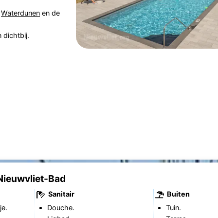
,
Waterdunen
en de
 dichtbij.
Nieuwvliet-Bad
Sanitair
Buiten
je.
Douche.
Tuin.