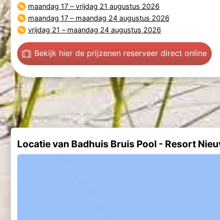
maandag 17
–
vrijdag 21 augustus 2026
maandag 17
–
maandag 24 augustus 2026
vrijdag 21
–
maandag 24 augustus 2026
Bekijk hier de prijzen
en reserveer direct online
Locatie van Badhuis Bruis Pool - Resort Nie