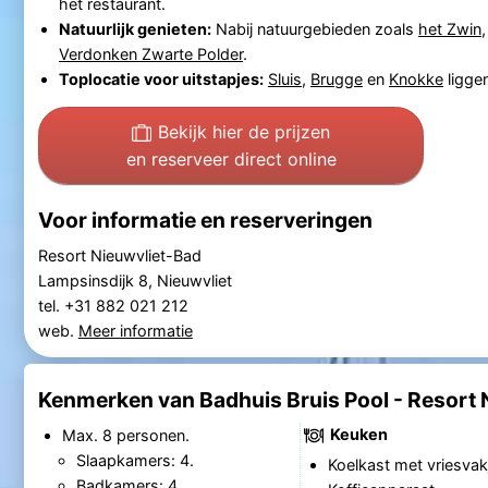
het restaurant.
Natuurlijk genieten:
Nabij natuurgebieden zoals
het Zwin
Verdonken Zwarte Polder
.
Toplocatie voor uitstapjes:
Sluis
,
Brugge
en
Knokke
liggen
Bekijk hier de prijzen
en reserveer direct online
Voor informatie en reserveringen
Resort Nieuwvliet-Bad
Lampsinsdijk 8, Nieuwvliet
tel. +31 882 021 212
web.
Meer informatie
Kenmerken van Badhuis Bruis Pool - Resort 
Keuken
Max. 8 personen.
Slaapkamers: 4.
Koelkast met vriesvak
Badkamers: 4.