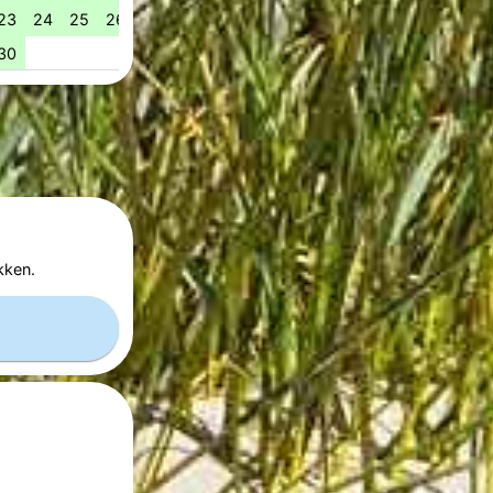
23
24
25
26
27
28
29
28
29
30
31
53
30
kken.