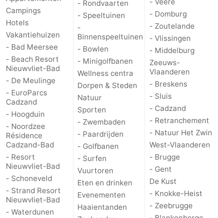
- Veere
- Rondvaarten
Campings
- Domburg
- Speeltuinen
Hotels
- Zoutelande
-
Vakantiehuizen
Binnenspeeltuinen
- Vlissingen
- Bad Meersee
- Bowlen
- Middelburg
- Beach Resort
- Minigolfbanen
Zeeuws-
Nieuwvliet-Bad
Vlaanderen
Wellness centra
- De Meulinge
- Breskens
Dorpen & Steden
- EuroParcs
- Sluis
Natuur
Cadzand
- Cadzand
Sporten
- Hoogduin
- Retranchement
- Zwembaden
- Noordzee
- Natuur Het Zwin
- Paardrijden
Résidence
Cadzand-Bad
West-Vlaanderen
- Golfbanen
- Resort
- Brugge
- Surfen
Nieuwvliet-Bad
- Gent
Vuurtoren
- Schoneveld
De Kust
Eten en drinken
- Strand Resort
- Knokke-Heist
Evenementen
Nieuwvliet-Bad
- Zeebrugge
Haaientanden
- Waterdunen
- Blankenberge