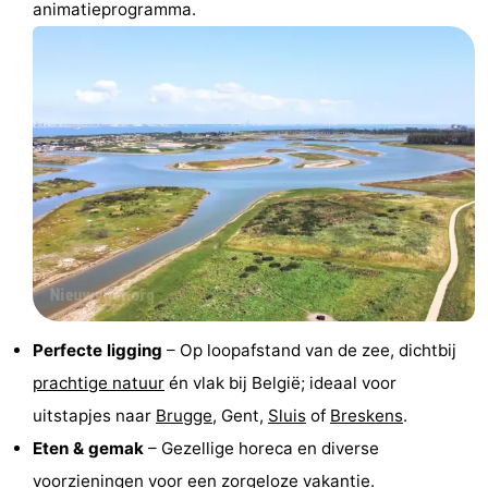
animatieprogramma.
-
Zwembaden
-
Paardrijden
-
Golfbanen
-
Surfen
Vuurtoren
Eten
en
Haaientanden
Perfecte ligging
– Op loopafstand van de zee, dichtbij
drinken
Zeehonden
prachtige natuur
én vlak bij België; ideaal voor
uitstapjes naar
Brugge
, Gent,
Sluis
of
Breskens
.
Evenementen
Eten & gemak
– Gezellige horeca en diverse
Praktisch
voorzieningen voor een zorgeloze vakantie.