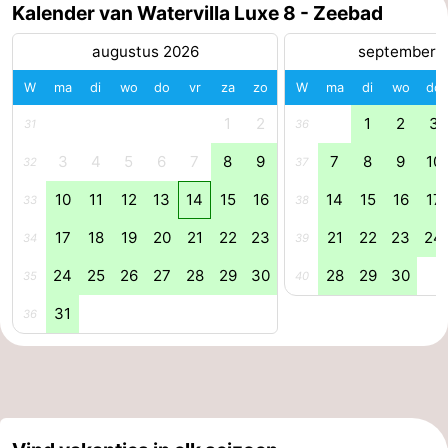
Kalender van Watervilla Luxe 8 - Zeebad
Natuur
West-
augustus 2026
september 
Het
Vlaanderen
-
W
ma
di
wo
do
vr
za
zo
W
ma
di
wo
do
1
2
1
2
3
31
36
Zwin
Brugge
-
3
4
5
6
7
8
9
7
8
9
10
32
37
Gent
De
10
11
12
13
14
15
16
14
15
16
17
33
38
Kust
-
17
18
19
20
21
22
23
21
22
23
24
34
39
Knokke-
-
24
25
26
27
28
29
30
28
29
30
35
40
Heist
Zeebrugge
-
31
36
Blankenberge
-
Wenduine
Weer
Contact