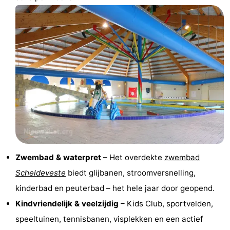
Uitkijkpunten
Attracties
-
Rondvaarten
-
Speeltuinen
-
Binnenspeeltuinen
-
Bowlen
-
Minigolfbanen
Wellness
Zwembad & waterpret
– Het overdekte
zwembad
Scheldeveste
biedt glijbanen, stroomversnelling,
centra
Dorpen
kinderbad en peuterbad – het hele jaar door geopend.
&
Natuur
Kindvriendelijk & veelzijdig
– Kids Club, sportvelden,
speeltuinen, tennisbanen, visplekken en een actief
Steden
Sporten