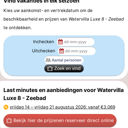
Vind vakanties in elk seizoen
Kies uw aankomst- en vertrekdatum om de
beschikbaarheid en prijzen van
Watervilla Luxe 8 - Zeebad
te ontdekken.
Inchecken
Uitchecken
Zoek en vind
Last minutes en aanbiedingen voor Watervilla
Luxe 8 - Zeebad
vrijdag 14
–
vrijdag 21 augustus 2026
: vanaf €3.069
Bekijk hier de prijzen
en reserveer direct online