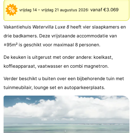
Bad
-
vanaf €3.069
vrijdag 14
–
vrijdag 21 augustus 2026
:
Meersee
Beach
-
Vakantiehuis
Watervilla Luxe 8
heeft vier slaapkamers en
Resort
De
-
drie badkamers. Deze vrijstaande accommodatie van
±95m² is geschikt voor maximaal 8 personen.
Nieuwvliet-
Meulinge
EuroParcs
-
De keuken is uitgerust met onder andere: koelkast,
Bad
Cadzand
Hoogduin
-
koffieapparaat, vaatwasser en combi magnetron.
Noordzee
-
Verder beschikt u buiten over een bijbehorende tuin met
tuinmeubilair, lounge set en autoparkeerplaats.
Résidence
Resort
-
Cadzand-
Nieuwvliet-
Schoneveld
-
Bad
Bad
Strand
-
Resort
Waterdunen
-