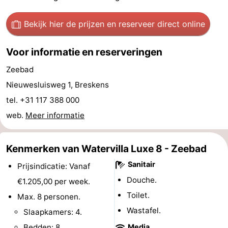
Forum
Bekijk hier de prijzen
en reserveer direct online
Route
Voor informatie en reserveringen
-
Zeebad
Nieuwesluisweg 1, Breskens
Parkeren
Reisboekenwinkel
tel. +31 117 388 000
Nieuws
web.
Meer informatie
Medische
Kenmerken van Watervilla Luxe 8 - Zeebad
adressen
Regio
Sanitair
Prijsindicatie: Vanaf
Zeeland
Douche.
€1.205,00 per week.
Toilet.
Max. 8 personen.
Walcheren
Wastafel.
Slaapkamers: 4.
-
Bedden: 8.
Media