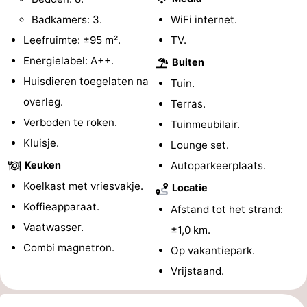
Badkamers: 3.
WiFi internet.
Veere
-
Leefruimte: ±95 m².
TV.
Domburg
-
Energielabel: A++.
Buiten
Huisdieren toegelaten na
Tuin.
Zoutelande
-
overleg.
Terras.
Vlissingen
-
Verboden te roken.
Tuinmeubilair.
Kluisje.
Lounge set.
Middelburg
Zeeuws-
Keuken
Autoparkeerplaats.
Vlaanderen
-
Koelkast met vriesvakje.
Locatie
Koffieapparaat.
Breskens
-
Afstand tot het strand:
Vaatwasser.
±1,0 km.
Sluis
-
Combi magnetron.
Op vakantiepark.
Cadzand
-
Vrijstaand.
Retranchement
-