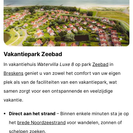
Nieuwvliet-
Zeebad
-
Bad
Zonneweelde
-
Zwinhoeve
Last
minutes
Strand
Vakantiepark Zeebad
Zien
In vakantiehuis
Watervilla Luxe 8
op park
Zeebad
in
Breskens
geniet u van zowel het comfort van uw eigen
&
Bezienswaardigheden
plek als van de faciliteiten van een vakantiepark, wat
doen
-
samen zorgt voor een ontspannende en veelzijdige
vakantie.
Musea
-
Direct aan het strand
– Binnen enkele minuten sta je op
Monumenten
-
het
brede Noordzeestrand
voor wandelen, zonnen of
Molens
-
schelpen zoeken.