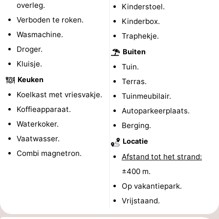
overleg.
Kinderstoel.
-
Verboden te roken.
Kinderbox.
Wasmachine.
Traphekje.
Zwembaden
-
Droger.
Buiten
Paardrijden
-
Kluisje.
Tuin.
Keuken
Golfbanen
-
Terras.
Koelkast met vriesvakje.
Tuinmeubilair.
Surfen
Vuurtoren
Koffieapparaat.
Autoparkeerplaats.
Waterkoker.
Eten
Berging.
Vaatwasser.
Locatie
en
Haaientanden
Combi magnetron.
Afstand tot het strand:
drinken
Zeehonden
±400 m.
Op vakantiepark.
Evenementen
Vrijstaand.
Praktisch