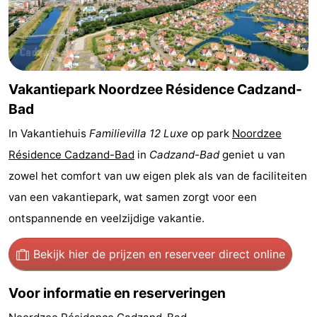
Nieuwvliet-
Zeebad
-
Bad
Zonneweelde
-
Zwinhoeve
Last
Vakantiepark Noordzee Résidence Cadzand-
Bad
minutes
Strand
In Vakantiehuis
Familievilla 12 Luxe
op park
Noordzee
Zien
Résidence Cadzand-Bad
in
Cadzand-Bad
geniet u van
zowel het comfort van uw eigen plek als van de faciliteiten
&
Bezienswaardigheden
van een vakantiepark, wat samen zorgt voor een
doen
-
ontspannende en veelzijdige vakantie.
Musea
-
Bekijk hier de prijzen
en reserveer direct online
Monumenten
-
Voor informatie en reserveringen
Molens
-