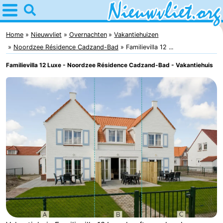
Home
Nieuwvliet
Home
Nieuwvliet
Overnachten
Vakantiehuizen
Noordzee Résidence Cadzand-Bad
Familievilla 12 ...
Tips
Familievilla 12 Luxe - Noordzee Résidence Cadzand-Bad - Vakantiehuis
Voor
kinderen
Overnachten
Appartementen
Campings
Hotels
Vakantiehuizen
-