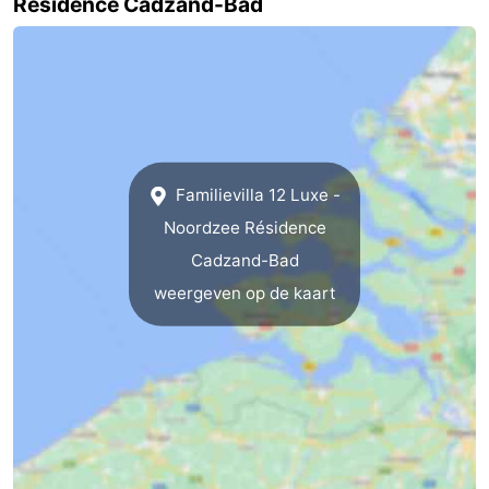
Résidence Cadzand-Bad
Natuur
West-
Het
Vlaanderen
-
Zwin
Brugge
-
Gent
De
Familievilla 12 Luxe -
Noordzee Résidence
Kust
-
Cadzand-Bad
Knokke-
-
weergeven op de kaart
Heist
Zeebrugge
-
Blankenberge
-
Wenduine
Weer
Contact