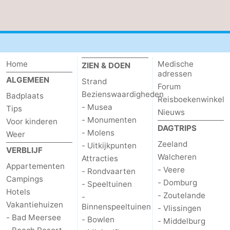
Home
Medische
ZIEN & DOEN
adressen
ALGEMEEN
Strand
Forum
Bezienswaardigheden
Badplaats
Reisboekenwinkel
- Musea
Tips
Nieuws
- Monumenten
Voor kinderen
DAGTRIPS
- Molens
Weer
Zeeland
- Uitkijkpunten
VERBLIJF
Walcheren
Attracties
Appartementen
- Veere
- Rondvaarten
Campings
- Domburg
- Speeltuinen
Hotels
- Zoutelande
-
Vakantiehuizen
Binnenspeeltuinen
- Vlissingen
- Bad Meersee
- Bowlen
- Middelburg