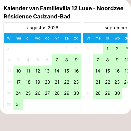
Kalender van Familievilla 12 Luxe - Noordzee
Forum
Résidence Cadzand-Bad
Route
augustus 2026
september 
-
W
ma
di
wo
do
vr
za
zo
W
ma
di
wo
do
1
2
1
2
3
Parkeren
Reisboekenwinkel
31
36
3
4
5
6
7
8
9
7
8
9
10
32
37
Nieuws
10
11
12
13
14
15
16
14
15
16
17
33
38
Medische
17
18
19
20
21
22
23
21
22
23
24
34
39
adressen
Regio
24
25
26
27
28
29
30
28
29
30
35
40
Zeeland
31
36
Walcheren
-