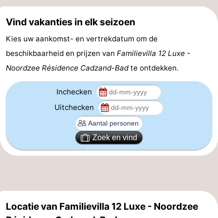
Veere
-
Vind vakanties in elk seizoen
Domburg
-
Kies uw aankomst- en vertrekdatum om de
beschikbaarheid en prijzen van
Familievilla 12 Luxe -
Zoutelande
-
Noordzee Résidence Cadzand-Bad
te ontdekken.
Vlissingen
-
Inchecken
Middelburg
Zeeuws-
Uitchecken
Vlaanderen
-
Zoek en vind
Breskens
-
Sluis
-
Cadzand
-
Locatie van Familievilla 12 Luxe - Noordzee
Retranchement
-