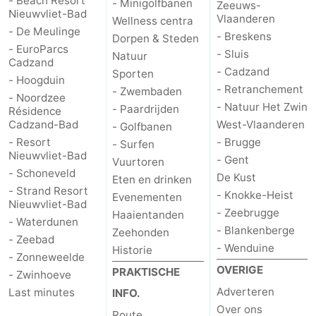
- Beach Resort
- Minigolfbanen
Zeeuws-
Nieuwvliet-Bad
Vlaanderen
Wellness centra
- De Meulinge
- Breskens
Dorpen & Steden
- EuroParcs
- Sluis
Natuur
Cadzand
- Cadzand
Sporten
- Hoogduin
- Retranchement
- Zwembaden
- Noordzee
- Natuur Het Zwin
- Paardrijden
Résidence
Cadzand-Bad
West-Vlaanderen
- Golfbanen
- Resort
- Brugge
- Surfen
Nieuwvliet-Bad
- Gent
Vuurtoren
- Schoneveld
De Kust
Eten en drinken
- Strand Resort
- Knokke-Heist
Evenementen
Nieuwvliet-Bad
- Zeebrugge
Haaientanden
- Waterdunen
- Blankenberge
Zeehonden
- Zeebad
- Wenduine
Historie
- Zonneweelde
OVERIGE
PRAKTISCHE
- Zwinhoeve
Adverteren
Last minutes
INFO.
Over ons
Route