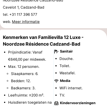
Noordzee Résidence Cadzand-Bad
Uitkijkpunten
Attracties
Cavelot 1, Cadzand-Bad
tel. +31 117 396 577
-
web.
Meer informatie
Rondvaarten
-
Kenmerken van Familievilla 12 Luxe -
Speeltuinen
-
Noordzee Résidence Cadzand-Bad
Binnenspeeltuinen
-
Sanitair
Prijsindicatie: Vanaf
Douche.
€646,00 per midweek.
Bowlen
-
Toilet.
Max. 12 personen.
Minigolfbanen
Wellness
Wastafel.
Slaapkamers: 6.
Bedden: 12.
Media
centra
Dorpen
Badkamers: 3.
WiFi internet.
&
Natuur
Leefruimte: ±200 m².
TV.
Huisdieren toegelaten na
Kindervoorzieningen
Steden
Sporten