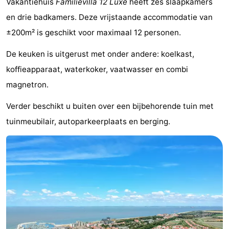
Vakantiehuis
Familievilla 12 Luxe
heeft zes slaapkamers
Bad
-
en drie badkamers. Deze vrijstaande accommodatie van
±200m² is geschikt voor maximaal 12 personen.
Meersee
Beach
-
De keuken is uitgerust met onder andere: koelkast,
Resort
De
-
koffieapparaat, waterkoker, vaatwasser en combi
Nieuwvliet-
Meulinge
EuroParcs
-
magnetron.
Bad
Cadzand
Hoogduin
-
Verder beschikt u buiten over een bijbehorende tuin met
tuinmeubilair, autoparkeerplaats en berging.
Noordzee
-
Résidence
Resort
-
Cadzand-
Nieuwvliet-
Schoneveld
-
Bad
Bad
Strand
-
Resort
Waterdunen
-