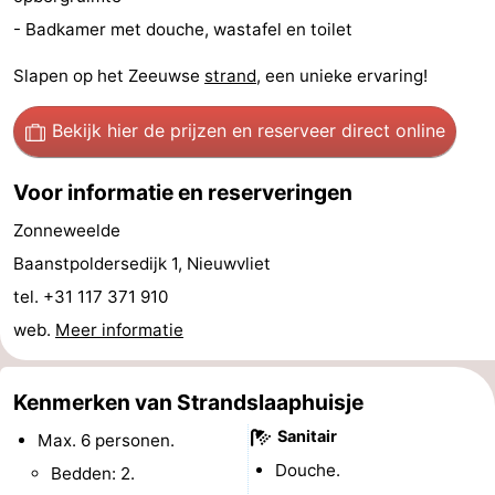
- Badkamer met douche, wastafel en toilet
Uitkijkpunten
Attracties
Slapen op het Zeeuwse
strand
, een unieke ervaring!
-
Bekijk hier de prijzen
en reserveer direct online
Rondvaarten
-
Speeltuinen
-
Voor informatie en reserveringen
Zonneweelde
Binnenspeeltuinen
-
Baanstpoldersedijk 1, Nieuwvliet
Bowlen
-
tel. +31 117 371 910
web.
Meer informatie
Minigolfbanen
Wellness
centra
Dorpen
Kenmerken van Strandslaaphuisje
&
Natuur
Sanitair
Max. 6 personen.
Douche.
Bedden: 2.
Steden
Sporten