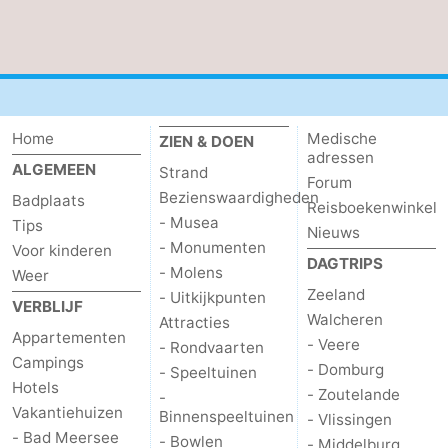
Home
Medische
ZIEN & DOEN
adressen
ALGEMEEN
Strand
Forum
Bezienswaardigheden
Badplaats
Reisboekenwinkel
- Musea
Tips
Nieuws
- Monumenten
Voor kinderen
DAGTRIPS
- Molens
Weer
Zeeland
- Uitkijkpunten
VERBLIJF
Walcheren
Attracties
Appartementen
- Veere
- Rondvaarten
Campings
- Domburg
- Speeltuinen
Hotels
- Zoutelande
-
Vakantiehuizen
Binnenspeeltuinen
- Vlissingen
- Bad Meersee
- Bowlen
- Middelburg