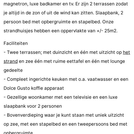
magnetron, luxe badkamer en tv. Er zijn 2 terrassen zodat
Nieuwvliet-
Zeebad
-
je altijd in de zon of uit de wind kan zitten. Slaapbank, 2
Bad
Zonneweelde
-
persoon bed met opbergruimte en stapelbed. Onze
strandhuisjes hebben een oppervlakte van +/- 25m2.
Zwinhoeve
Last
Faciliteiten
minutes
Strand
- Twee terrassen; met duinzicht en één met uitzicht op
het
strand
en zee één met ruime eettafel en één met lounge
Zien
gedeelte
&
Bezienswaardigheden
- Compleet ingerichte keuken met o.a. vaatwasser en een
Dolce Gusto koffie apparaat
doen
-
- Gezellige woonkamer met een televisie en een luxe
Musea
-
slaapbank voor 2 personen
- Bovenverdieping waar je kunt staan met uniek uitzicht
Monumenten
-
op zee, met een stapelbed en een tweepersoons bed met
Molens
-
opbergruimte