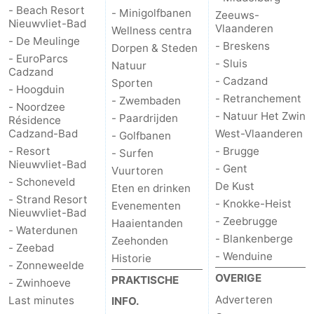
- Beach Resort
- Minigolfbanen
Zeeuws-
Nieuwvliet-Bad
Vlaanderen
Wellness centra
- De Meulinge
- Breskens
Dorpen & Steden
- EuroParcs
- Sluis
Natuur
Cadzand
- Cadzand
Sporten
- Hoogduin
- Retranchement
- Zwembaden
- Noordzee
- Natuur Het Zwin
- Paardrijden
Résidence
Cadzand-Bad
West-Vlaanderen
- Golfbanen
- Resort
- Brugge
- Surfen
Nieuwvliet-Bad
- Gent
Vuurtoren
- Schoneveld
De Kust
Eten en drinken
- Strand Resort
- Knokke-Heist
Evenementen
Nieuwvliet-Bad
- Zeebrugge
Haaientanden
- Waterdunen
- Blankenberge
Zeehonden
- Zeebad
- Wenduine
Historie
- Zonneweelde
OVERIGE
PRAKTISCHE
- Zwinhoeve
Adverteren
Last minutes
INFO.