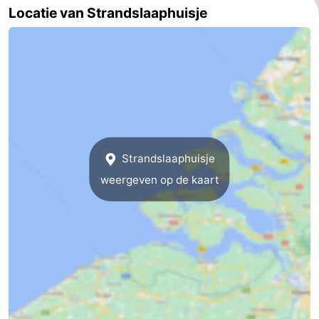
Locatie van Strandslaaphuisje
Veere
-
Domburg
-
Zoutelande
-
Vlissingen
-
Middelburg
Zeeuws-
Strandslaaphuisje
weergeven op de kaart
Vlaanderen
-
Breskens
-
Sluis
-
Cadzand
-
Retranchement
-