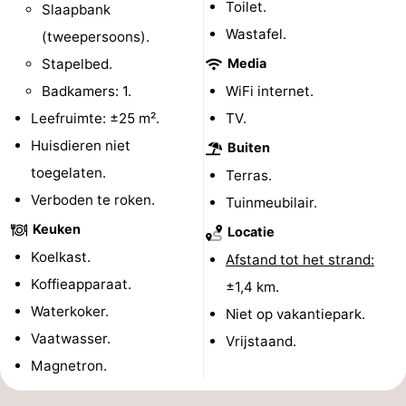
Toilet.
Slaapbank
-
Wastafel.
(tweepersoons).
Stapelbed.
Media
Zwembaden
-
Badkamers: 1.
WiFi internet.
Paardrijden
-
Leefruimte: ±25 m².
TV.
Huisdieren niet
Buiten
Golfbanen
-
toegelaten.
Terras.
Surfen
Vuurtoren
Verboden te roken.
Tuinmeubilair.
Keuken
Eten
Locatie
Koelkast.
Afstand tot het strand:
en
Haaientanden
Koffieapparaat.
±1,4 km.
Waterkoker.
drinken
Zeehonden
Niet op vakantiepark.
Vaatwasser.
Vrijstaand.
Evenementen
Magnetron.
Praktisch