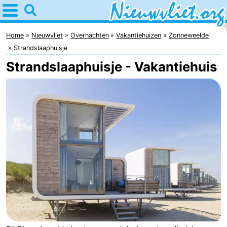
Home
Nieuwvliet
Home
Nieuwvliet
Overnachten
Vakantiehuizen
Zonneweelde
Strandslaaphuisje
Tips
Strandslaaphuisje - Vakantiehuis
Voor
kinderen
Overnachten
Appartementen
Campings
Hotels
Vakantiehuizen
-