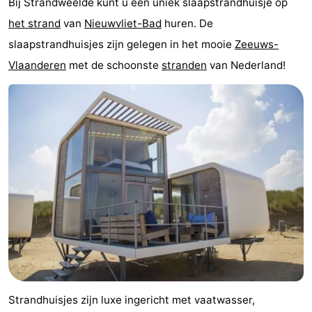
Bij Strandweelde kunt u een uniek slaapstrandhuisje op
Bad
-
het strand
van
Nieuwvliet-Bad
huren. De
slaapstrandhuisjes zijn gelegen in het mooie
Zeeuws-
Meersee
Beach
-
Vlaanderen
met de schoonste
stranden
van Nederland!
Resort
De
-
Nieuwvliet-
Meulinge
EuroParcs
-
Bad
Cadzand
Hoogduin
-
Noordzee
-
Résidence
Resort
-
Cadzand-
Nieuwvliet-
Schoneveld
-
Bad
Bad
Strand
-
Resort
Waterdunen
-
Strandhuisjes zijn luxe ingericht met vaatwasser,