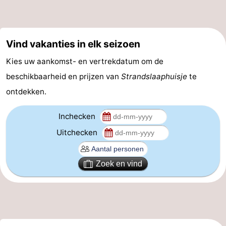
Forum
Route
Vind vakanties in elk seizoen
Kies uw aankomst- en vertrekdatum om de
-
beschikbaarheid en prijzen van
Strandslaaphuisje
te
Parkeren
Reisboekenwinkel
ontdekken.
Nieuws
Inchecken
Medische
Uitchecken
adressen
Regio
Zoek en vind
Zeeland
Walcheren
-