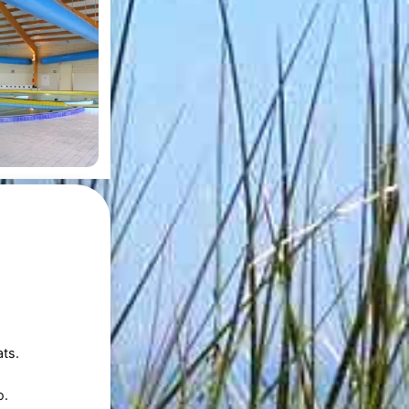
ts.
o.