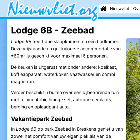
Nieuwvliet
Ove
Lodge 6B - Zeebad
Lodge 6B
heeft drie slaapkamers en één badkamer.
Deze vrijstaande en gelijkvloerse accommodatie van
±60m² is geschikt voor maximaal 6 personen.
De keuken is uitgerust met onder andere: koelkast,
koffieapparaat, waterkoker, vaatwasser en combi
magnetron.
Verder beschikt u buiten over een bijbehorende tuin
met tuinmeubilair, lounge set, autoparkeerplaats,
berging en oplaadpunt auto.
Vakantiepark Zeebad
In
Lodge 6B
op park
Zeebad
in
Breskens
geniet u van
zowel het comfort van uw eigen plek als van de