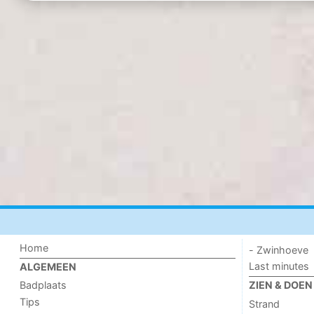
Home
- Zwinhoeve
Last minutes
ALGEMEEN
Badplaats
ZIEN & DOEN
Tips
Strand