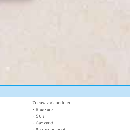
Zeeuws-Vlaanderen
- Breskens
- Sluis
- Cadzand
- Retranchement