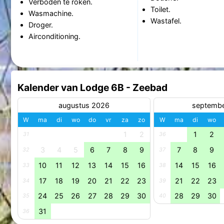
Verboden te roken.
Toilet.
Wasmachine.
Wastafel.
Droger.
Airconditioning.
Kalender van Lodge 6B - Zeebad
augustus 2026
septemb
W
ma
di
wo
do
vr
za
zo
W
ma
di
wo
1
2
1
2
31
36
3
4
5
6
7
8
9
7
8
9
32
37
10
11
12
13
14
15
16
14
15
16
33
38
17
18
19
20
21
22
23
21
22
23
34
39
24
25
26
27
28
29
30
28
29
30
35
40
31
36