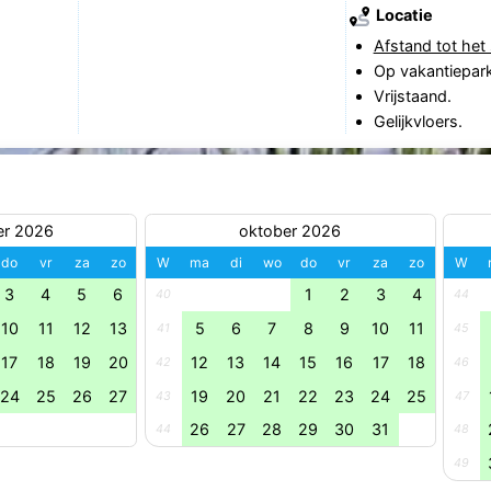
Locatie
Afstand tot het 
Op vakantiepark
Vrijstaand.
Gelijkvloers.
er 2026
oktober 2026
do
vr
za
zo
W
ma
di
wo
do
vr
za
zo
W
3
4
5
6
1
2
3
4
40
44
10
11
12
13
5
6
7
8
9
10
11
41
45
17
18
19
20
12
13
14
15
16
17
18
42
46
24
25
26
27
19
20
21
22
23
24
25
43
47
26
27
28
29
30
31
44
48
49