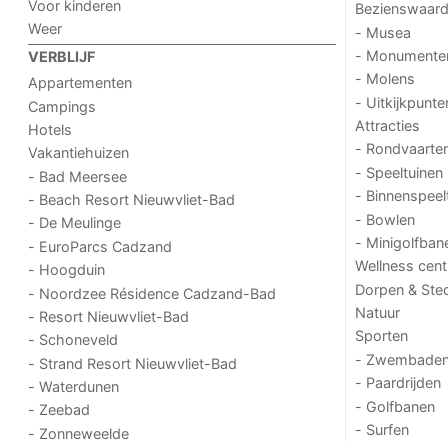
Voor kinderen
Bezienswaar
Weer
- Musea
- Monumente
VERBLIJF
- Molens
Appartementen
- Uitkijkpunte
Campings
Attracties
Hotels
- Rondvaarte
Vakantiehuizen
- Speeltuinen
- Bad Meersee
- Binnenspeel
- Beach Resort Nieuwvliet-Bad
- Bowlen
- De Meulinge
- Minigolfban
- EuroParcs Cadzand
Wellness cent
- Hoogduin
Dorpen & Ste
- Noordzee Résidence Cadzand-Bad
Natuur
- Resort Nieuwvliet-Bad
Sporten
- Schoneveld
- Zwembade
- Strand Resort Nieuwvliet-Bad
- Paardrijden
- Waterdunen
- Golfbanen
- Zeebad
- Surfen
- Zonneweelde