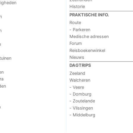
digheden
Historie
PRAKTISCHE INFO.
n
Route
- Parkeren
n
Medische adressen
Forum
n
Reisboekenwinkel
Nieuws
tuinen
DAGTRIPS
en
Zeeland
ra
Walcheren
den
- Veere
- Domburg
- Zoutelande
n
- Vlissingen
- Middelburg