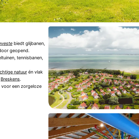
eveste
biedt glijbanen,
 door geopend.
ltuinen, tennisbanen,
chtige natuur
én vlak
f
Breskens
.
n voor een zorgeloze