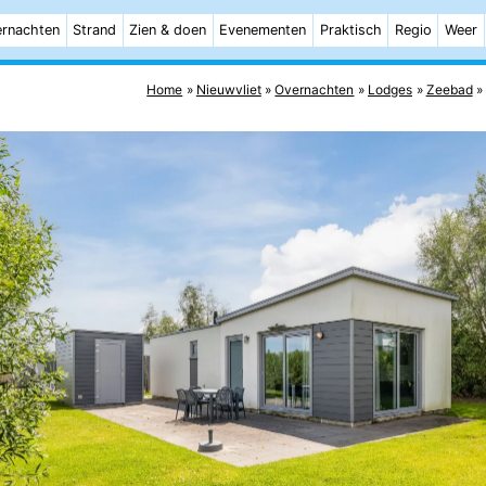
rnachten
Strand
Zien & doen
Evenementen
Praktisch
Regio
Weer
Home
Nieuwvliet
Overnachten
Lodges
Zeebad