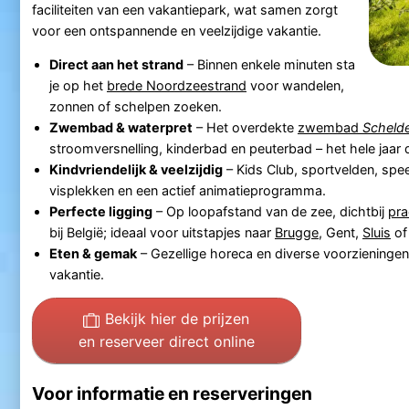
faciliteiten van een vakantiepark, wat samen zorgt
voor een ontspannende en veelzijdige vakantie.
Direct aan het strand
– Binnen enkele minuten sta
je op het
brede Noordzeestrand
voor wandelen,
zonnen of schelpen zoeken.
Zwembad & waterpret
– Het overdekte
zwembad
Scheld
stroomversnelling, kinderbad en peuterbad – het hele jaar
Kindvriendelijk & veelzijdig
– Kids Club, sportvelden, spee
visplekken en een actief animatieprogramma.
Perfecte ligging
– Op loopafstand van de zee, dichtbij
pra
bij België; ideaal voor uitstapjes naar
Brugge
, Gent,
Sluis
o
Eten & gemak
– Gezellige horeca en diverse voorzieninge
vakantie.
Bekijk hier de prijzen
en reserveer direct online
Voor informatie en reserveringen