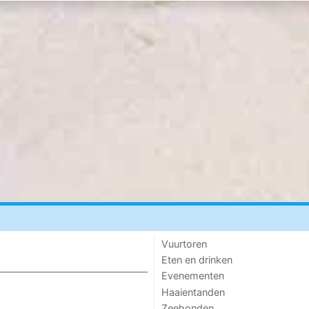
Vuurtoren
Eten en drinken
Evenementen
Haaientanden
Zeehonden