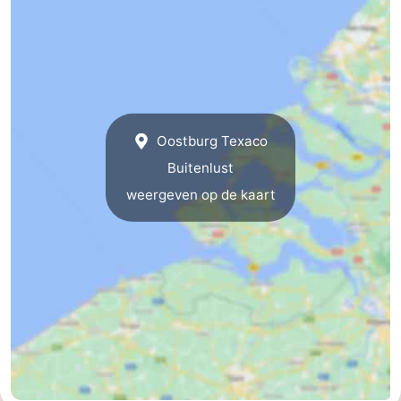
Veere
-
Domburg
-
Zoutelande
-
Oostburg Texaco
Vlissingen
-
Buitenlust
Middelburg
Zeeuws-
weergeven op de kaart
Vlaanderen
-
Breskens
-
Sluis
-
Cadzand
-
Retranchement
-