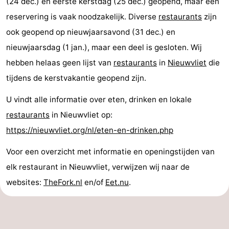
(24 dec.) en eerste kerstdag (25 dec.) geopend, maar een
-
reservering is vaak noodzakelijk. Diverse
restaurants
zijn
ook geopend op nieuwjaarsavond (31 dec.) en
Zwembaden
-
nieuwjaarsdag (1 jan.), maar een deel is gesloten. Wij
Paardrijden
-
hebben helaas geen lijst van
restaurants
in
Nieuwvliet
die
tijdens de kerstvakantie geopend zijn.
Golfbanen
-
U vindt alle informatie over eten, drinken en lokale
Surfen
Vuurtoren
restaurants
in Nieuwvliet op:
https://nieuwvliet.org/nl/eten-en-drinken.php
Eten
Voor een overzicht met informatie en openingstijden van
en
Haaientanden
elk restaurant in Nieuwvliet, verwijzen wij naar de
drinken
Zeehonden
websites:
TheFork.nl
en/of
Eet.nu
.
Evenementen
Praktisch