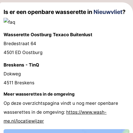
Forum
Is er een openbare wasserette in
Nieuwvliet
?
Route
Wasserette Oostburg Texaco Buitenlust
-
Bredestraat 64
Parkeren
Reisboekenwinkel
4501 ED Oostburg
Nieuws
Breskens - TinQ
Dokweg
Medische
4511 Breskens
adressen
Regio
Meer wasserettes in de omgeving
Zeeland
Op deze overzichtspagina vindt u nog meer openbare
wasserettes in de omgeving:
https://www.wash-
Walcheren
me.nl/locatiewijzer
-