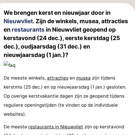
Uitkijkpunten
Attracties
We brengen kerst en nieuwjaar door in
Nieuwvliet
. Zijn de winkels, musea, attracties
-
en
restaurants
in Nieuwvliet geopend op
Rondvaarten
-
kerstavond (24 dec.), eerste kerstdag (25
dec.), oudjaarsdag (31 dec.) en
Speeltuinen
-
nieuwjaarsdag (1 jan.)?
Binnenspeeltuinen
-
Bowlen
-
De meeste winkels,
attracties
en
musea
zijn tijdens
kerstmis (25 dec.) en op nieuwjaarsdag (1 jan.) gesloten.
Minigolfbanen
Wellness
Op overige kerstvakantie dagen zijn ze geopend tijdens
centra
Dorpen
reguliere openingstijden (te vinden op de individuele
websites).
&
Natuur
De meeste
restaurants in Nieuwvliet
zijn op kerstavond
Steden
Sporten