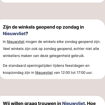
Natuur
West-
Het
Vlaanderen
-
Zijn de winkels geopend op zondag in
Zwin
Brugge
-
Nieuwvliet
?
Gent
De
In
Nieuwvliet
mogen de winkels elke zondag geopend zijn.
Veel winkels zijn ook op zondag geopend, echter niet alle
Kust
-
winkeliers maken van deze gelegenheid gebruik.
Knokke-
-
De standaard openingstijden tijdens feestdagen en
Heist
Zeebrugge
-
koopzondag zijn in
Nieuwvliet
van 12:00 tot 17:00 uur.
Blankenberge
-
Wenduine
Weer
Wij willen graag trouwen in
Nieuwvliet
. Hoe
Contact