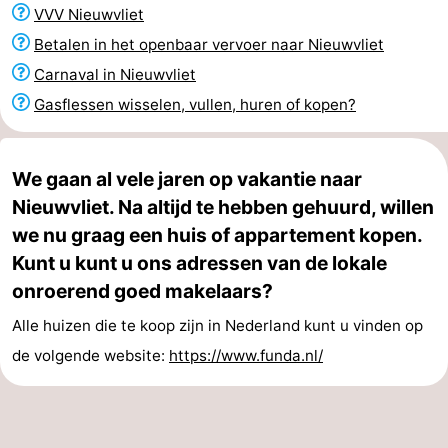
VVV Nieuwvliet
Nieuwvliet-
Zeebad
-
Betalen in het openbaar vervoer naar Nieuwvliet
Bad
Zonneweelde
-
Carnaval in Nieuwvliet
Gasflessen wisselen, vullen, huren of kopen?
Zwinhoeve
Last
minutes
Strand
We gaan al vele jaren op vakantie naar
Nieuwvliet. Na altijd te hebben gehuurd, willen
Zien
we nu graag een huis of appartement kopen.
&
Bezienswaardigheden
Kunt u kunt u ons adressen van de lokale
onroerend goed makelaars?
doen
-
Alle huizen die te koop zijn in Nederland kunt u vinden op
Musea
-
de volgende website:
https://www.funda.nl/
Monumenten
-
Molens
-