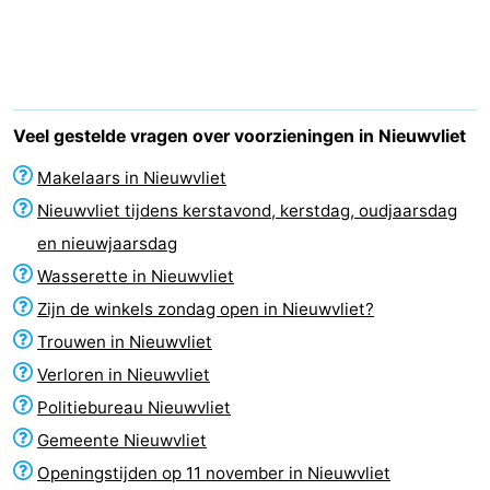
Bad
-
Meersee
Beach
-
Resort
De
-
Veel gestelde vragen over voorzieningen in Nieuwvliet
Nieuwvliet-
Meulinge
EuroParcs
-
Makelaars in Nieuwvliet
Nieuwvliet tijdens kerstavond, kerstdag, oudjaarsdag
Bad
Cadzand
Hoogduin
-
en nieuwjaarsdag
Noordzee
-
Wasserette in Nieuwvliet
Zijn de winkels zondag open in Nieuwvliet?
Résidence
Resort
-
Trouwen in Nieuwvliet
Cadzand-
Nieuwvliet-
Schoneveld
-
Verloren in Nieuwvliet
Politiebureau Nieuwvliet
Bad
Bad
Strand
-
Gemeente Nieuwvliet
Resort
Waterdunen
-
Openingstijden op 11 november in Nieuwvliet