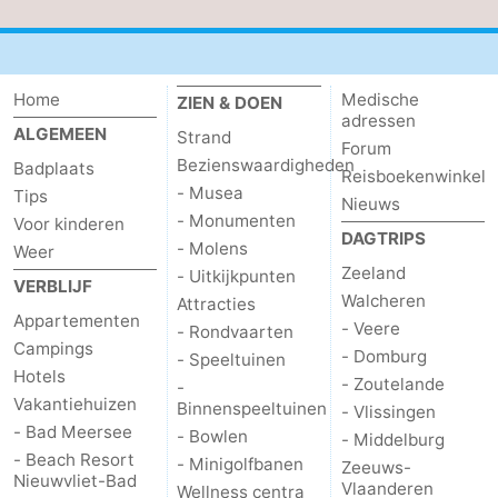
Home
Medische
ZIEN & DOEN
adressen
ALGEMEEN
Strand
Forum
Bezienswaardigheden
Badplaats
Reisboekenwinkel
- Musea
Tips
Nieuws
- Monumenten
Voor kinderen
DAGTRIPS
- Molens
Weer
Zeeland
- Uitkijkpunten
VERBLIJF
Walcheren
Attracties
Appartementen
- Veere
- Rondvaarten
Campings
- Domburg
- Speeltuinen
Hotels
- Zoutelande
-
Vakantiehuizen
Binnenspeeltuinen
- Vlissingen
- Bad Meersee
- Bowlen
- Middelburg
- Beach Resort
- Minigolfbanen
Zeeuws-
Nieuwvliet-Bad
Vlaanderen
Wellness centra