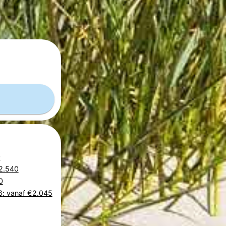
0
€2.540
0
6
: vanaf €2.045