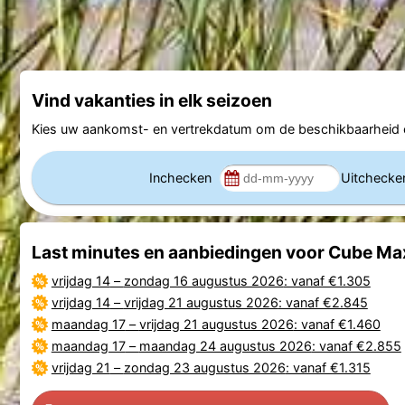
Vind vakanties in elk seizoen
Kies uw aankomst- en vertrekdatum om de beschikbaarheid e
Inchecken
Uitcheck
Last minutes en aanbiedingen voor Cube Ma
vrijdag 14
–
zondag 16 augustus 2026
: vanaf €1.305
vrijdag 14
–
vrijdag 21 augustus 2026
: vanaf €2.845
maandag 17
–
vrijdag 21 augustus 2026
: vanaf €1.460
maandag 17
–
maandag 24 augustus 2026
: vanaf €2.855
vrijdag 21
–
zondag 23 augustus 2026
: vanaf €1.315