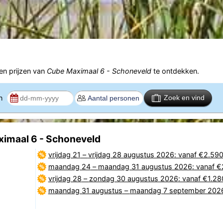
n prijzen van
Cube Maximaal 6 - Schoneveld
te ontdekken.
en
Zoek en vind
ximaal 6 - Schoneveld
vrijdag 21
–
vrijdag 28 augustus 2026
: vanaf €2.59
maandag 24
–
maandag 31 augustus 2026
: vanaf 
vrijdag 28
–
zondag 30 augustus 2026
: vanaf €1.28
maandag 31 augustus
–
maandag 7 september 202