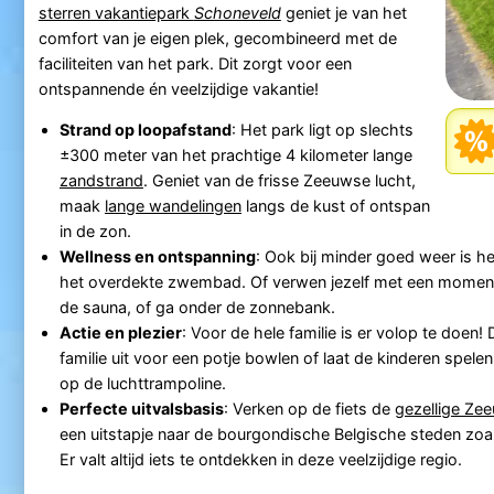
sterren vakantiepark
Schoneveld
geniet je van het
comfort van je eigen plek, gecombineerd met de
faciliteiten van het park. Dit zorgt voor een
ontspannende én veelzijdige vakantie!
Strand op loopafstand
: Het park ligt op slechts
±300 meter van het prachtige 4 kilometer lange
zandstrand
. Geniet van de frisse Zeeuwse lucht,
maak
lange wandelingen
langs de kust of ontspan
in de zon.
Wellness en ontspanning
: Ook bij minder goed weer is h
het overdekte zwembad. Of verwen jezelf met een moment
de sauna, of ga onder de zonnebank.
Actie en plezier
: Voor de hele familie is er volop te doen!
familie uit voor een potje bowlen of laat de kinderen spelen
op de luchttrampoline.
Perfecte uitvalsbasis
: Verken op de fiets de
gezellige Ze
een uitstapje naar de bourgondische Belgische steden zoa
Er valt altijd iets te ontdekken in deze veelzijdige regio.