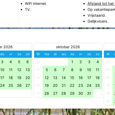
WiFi internet.
Afstand tot het 
TV.
Op vakantiepark
Vrijstaand.
Gelijkvloers.
er 2026
oktober 2026
do
vr
za
zo
W
ma
di
wo
do
vr
za
zo
W
3
4
5
6
1
2
3
4
40
44
10
11
12
13
5
6
7
8
9
10
11
41
45
17
18
19
20
12
13
14
15
16
17
18
42
46
24
25
26
27
19
20
21
22
23
24
25
43
47
26
27
28
29
30
31
44
48
49