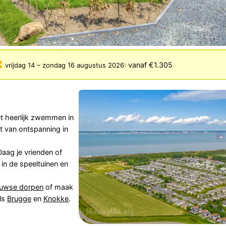
vanaf €1.305
vrijdag 14
–
zondag 16 augustus 2026
:
et heerlijk zwemmen in
 van ontspanning in
 Daag je vrienden of
 in de speeltuinen en
euwse dorpen
of maak
ls
Brugge
en
Knokke
.