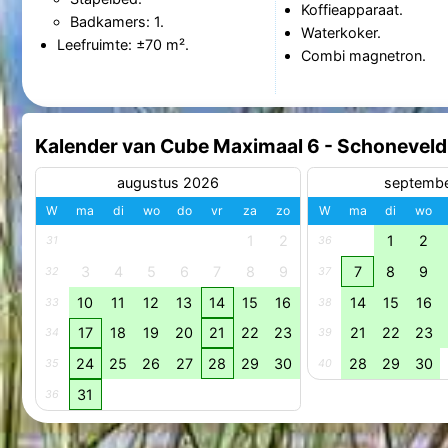
Koffieapparaat.
Badkamers: 1.
Waterkoker.
Leefruimte: ±70 m².
Combi magnetron.
Kalender van Cube Maximaal 6 - Schoneveld
augustus 2026
septemb
W
ma
di
wo
do
vr
za
zo
W
ma
di
wo
1
2
1
2
31
36
3
4
5
6
7
8
9
7
8
9
32
37
10
11
12
13
14
15
16
14
15
16
33
38
17
18
19
20
21
22
23
21
22
23
34
39
24
25
26
27
28
29
30
28
29
30
35
40
31
36