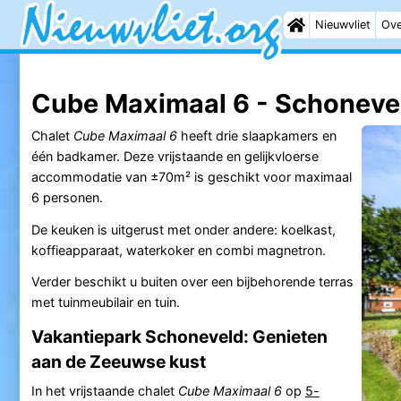
Nieuwvliet
Ove
Cube Maximaal 6 - Schonevel
Chalet
Cube Maximaal 6
heeft drie slaapkamers en
één badkamer. Deze vrijstaande en gelijkvloerse
accommodatie van ±70m² is geschikt voor maximaal
6 personen.
De keuken is uitgerust met onder andere: koelkast,
koffieapparaat, waterkoker en combi magnetron.
Verder beschikt u buiten over een bijbehorende terras
met tuinmeubilair en tuin.
Vakantiepark Schoneveld: Genieten
aan de Zeeuwse kust
In het vrijstaande chalet
Cube Maximaal 6
op
5-