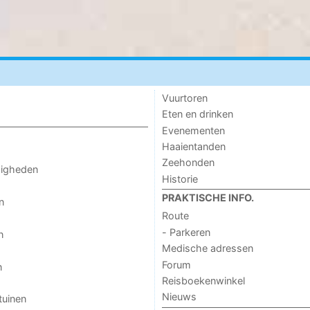
Vuurtoren
Eten en drinken
Evenementen
Haaientanden
Zeehonden
digheden
Historie
PRAKTISCHE INFO.
n
Route
- Parkeren
n
Medische adressen
Forum
n
Reisboekenwinkel
Nieuws
tuinen