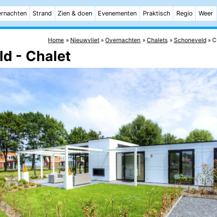
rnachten
Strand
Zien & doen
Evenementen
Praktisch
Regio
Weer
Home
Nieuwvliet
Overnachten
Chalets
Schoneveld
C
d - Chalet