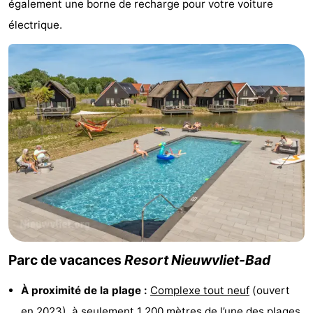
également une borne de recharge pour votre voiture
Points
Attractions
électrique.
de
-
vue
Croisières
-
Terrains
-
de
Aires
-
jeux
de
Bowling
-
jeux
Parcours
Centres
intérieures
de
de
Villages
Parc de vacances
Resort Nieuwvliet-Bad
mini-
bien-
&
Nature
À proximité de la plage :
Complexe tout neuf
(ouvert
golf
être
villes
Sports
en 2023), à seulement 1 200 mètres de l’une des
plages