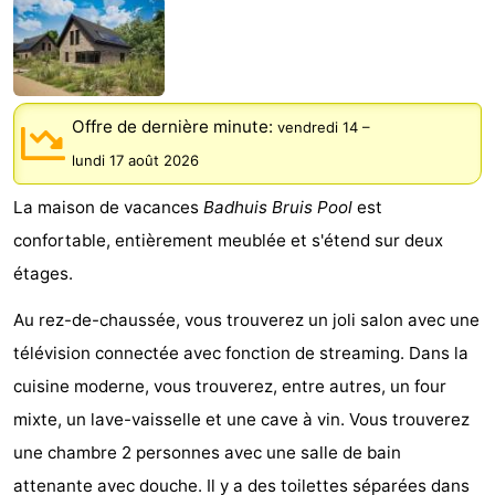
Meersee
Beach
-
Resort
De
-
Nieuwvliet-
Meulinge
EuroParcs
-
Offre de dernière minute:
vendredi 14
–
lundi 17 août 2026
Bad
Cadzand
Hoogduin
-
La maison de vacances
Badhuis Bruis Pool
est
Noordzee
-
confortable, entièrement meublée et s'étend sur deux
étages.
Résidence
Resort
-
Au rez-de-chaussée, vous trouverez un joli salon avec une
Cadzand-
Nieuwvliet-
Schoneveld
-
télévision connectée avec fonction de streaming. Dans la
Bad
Bad
Strand
-
cuisine moderne, vous trouverez, entre autres, un four
mixte, un lave-vaisselle et une cave à vin. Vous trouverez
Resort
Waterdunen
-
une chambre 2 personnes avec une salle de bain
Nieuwvliet-
Zeebad
-
attenante avec douche. Il y a des toilettes séparées dans