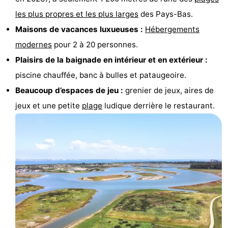
les plus propres et les plus larges
des Pays-Bas.
-
Maisons de vacances luxueuses :
Hébergements
Piscines
-
modernes
pour 2 à 20 personnes.
Plaisirs de la baignade en intérieur et en extérieur :
Équitation
-
piscine chauffée, banc à bulles et pataugeoire.
Terrains
-
Beaucoup d’espaces de jeu :
grenier de jeux, aires de
jeux et une petite
plage
ludique derrière le restaurant.
de
Surfen
-
golf
Peche
-
Sportive
Equitation
Observation
des
Glossopètre
phoques
Boire
et
Événements