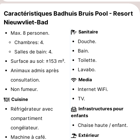
Domburg
-
Caractéristiques Badhuis Bruis Pool - Resort
Nieuwvliet-Bad
Zoutelande
-
Sanitaire
Max. 8 personen.
Vlissingen
-
Douche.
Chambres: 4.
Bain.
Salles de bain: 4.
Middelburg
Zeeuws-
Toilette.
Surface au sol: ±153 m².
Vlaanderen
-
Lavabo.
Animaux admis après
consultation.
Media
Breskens
-
Non fumeur.
Internet WiFi.
Sluis
-
TV.
Cuisine
Réfrigérateur avec
Infrastructures pour
Cadzand
-
enfants
compartiment
Retranchement
-
Chaise haute / enfant.
congélateur.
Extérieur
Machine à café.
Nature
Flandre-