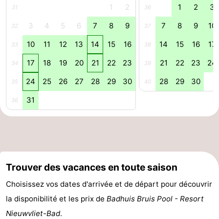
1
2
1
2
3
31
36
3
4
5
6
7
8
9
7
8
9
10
32
37
10
11
12
13
14
15
16
14
15
16
17
33
38
17
18
19
20
21
22
23
21
22
23
24
34
39
24
25
26
27
28
29
30
28
29
30
35
40
31
36
Trouver des vacances en toute saison
Choisissez vos dates d'arrivée et de départ pour découvrir
la disponibilité et les prix de
Badhuis Bruis Pool - Resort
Nieuwvliet-Bad
.