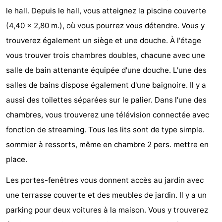
le hall. Depuis le hall, vous atteignez la piscine couverte
Bad
Zonneweelde
-
(4,40 x 2,80 m.), où vous pourrez vous détendre. Vous y
Zwinhoeve
Hôtels
trouverez également un siège et une douche. À l'étage
vous trouver trois chambres doubles, chacune avec une
Last
salle de bain attenante équipée d'une douche. L'une des
minutes
Plages
salles de bains dispose également d'une baignoire. Il y a
aussi des toilettes séparées sur le palier. Dans l'une des
Voir
chambres, vous trouverez une télévision connectée avec
et
Lieux
fonction de streaming. Tous les lits sont de type simple.
sommier à ressorts, même en chambre 2 pers. mettre en
faire
d'intérêt
-
place.
Musées
-
Les portes-fenêtres vous donnent accès au jardin avec
Monuments
-
une terrasse couverte et des meubles de jardin. Il y a un
parking pour deux voitures à la maison. Vous y trouverez
Moulins
-