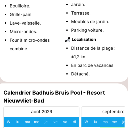
Jardin.
Bouilloire.
Het
Occidentale
-
Terrasse.
Grille-pain.
Meubles de jardin.
Lave-vaisselle.
Zwin
Bruges
-
Parking voiture.
Micro-ondes.
Gand
La
Localisation
Four à micro-ondes
Distance de la plage :
combiné.
côte
-
±1,2 km.
Knokke-
-
En parc de vacances.
Détaché.
Heist
Zeebrugge
-
Blankenberge
-
Calendrier Badhuis Bruis Pool - Resort
Nieuwvliet-Bad
Wenduine
Météo
août 2026
septembre 
Contact
W
lu
ma
me
je
ve
sa
di
W
lu
ma
me
je