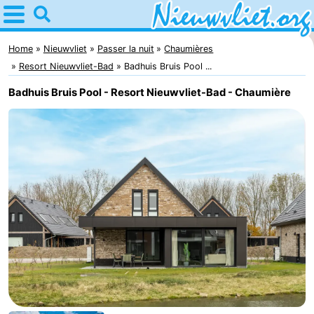
Home
Nieuwvliet
Home
Nieuwvliet
Passer la nuit
Chaumières
Resort Nieuwvliet-Bad
Badhuis Bruis Pool ...
Astuces
Badhuis Bruis Pool - Resort Nieuwvliet-Bad - Chaumière
Avec
les
Passer
enfants
la
Appartements
nuit
Campings
Chaumières
-
Bad
-