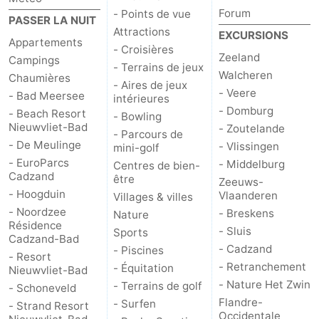
Forum
- Points de vue
PASSER LA NUIT
Attractions
EXCURSIONS
Appartements
- Croisières
Zeeland
Campings
- Terrains de jeux
Walcheren
Chaumières
- Aires de jeux
- Veere
- Bad Meersee
intérieures
- Domburg
- Beach Resort
- Bowling
Nieuwvliet-Bad
- Zoutelande
- Parcours de
- De Meulinge
- Vlissingen
mini-golf
- EuroParcs
- Middelburg
Centres de bien-
Cadzand
être
Zeeuws-
- Hoogduin
Vlaanderen
Villages & villes
- Noordzee
- Breskens
Nature
Résidence
- Sluis
Sports
Cadzand-Bad
- Cadzand
- Piscines
- Resort
- Retranchement
- Équitation
Nieuwvliet-Bad
- Nature Het Zwin
- Terrains de golf
- Schoneveld
Flandre-
- Surfen
- Strand Resort
Occidentale