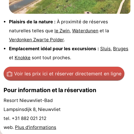
manger
Pratiques
Plaisirs de la nature :
À proximité de réserves
Forum
naturelles telles que
le Zwin
,
Waterdunen
et la
Route
Verdonken Zwarte Polder
.
Emplacement idéal pour les excursions :
Sluis
,
Bruges
-
et
Knokke
sont tout proches.
Stationnement
Adresses
Voir les prix ici
et réserver directement en ligne
Médicales
Région
Pour information et la réservation
Zeeland
Resort Nieuwvliet-Bad
Walcheren
Lampsinsdijk 8, Nieuwvliet
-
tel. +31 882 021 212
web.
Plus d'informations
Veere
-