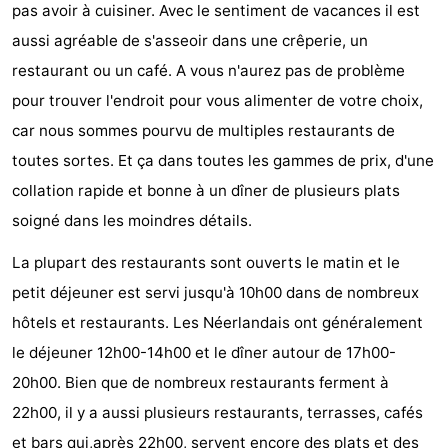
pas avoir à cuisiner. Avec le sentiment de vacances il est
-
aussi agréable de s'asseoir dans une crêperie, un
restaurant ou un café. A vous n'aurez pas de problème
Piscines
-
pour trouver l'endroit pour vous alimenter de votre choix,
Équitation
-
car nous sommes pourvu de multiples restaurants de
toutes sortes. Et ça dans toutes les gammes de prix, d'une
Terrains
-
collation rapide et bonne à un dîner de plusieurs plats
de
Surfen
-
soigné dans les moindres détails.
golf
Peche
-
La plupart des restaurants sont ouverts le matin et le
petit déjeuner est servi jusqu'à 10h00 dans de nombreux
Sportive
Equitation
Observation
hôtels et restaurants. Les Néerlandais ont généralement
des
Glossopètre
le déjeuner 12h00-14h00 et le dîner autour de 17h00-
20h00. Bien que de nombreux restaurants ferment à
phoques
Boire
22h00, il y a aussi plusieurs restaurants, terrasses, cafés
et
Événements
et bars qui,après 22h00, servent encore des plats et des