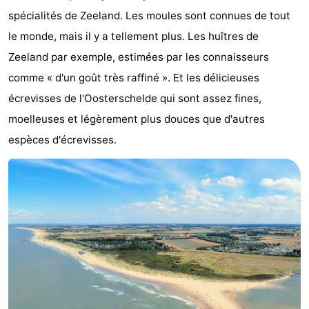
spécialités de Zeeland. Les moules sont connues de tout
Meersee
Beach
-
le monde, mais il y a tellement plus. Les huîtres de
Resort
De
-
Zeeland par exemple, estimées par les connaisseurs
comme « d'un goût très raffiné ». Et les délicieuses
Nieuwvliet-
Meulinge
EuroParcs
-
écrevisses de l'Oosterschelde qui sont assez fines,
Bad
Cadzand
Hoogduin
-
moelleuses et légèrement plus douces que d'autres
espèces d'écrevisses.
Noordzee
-
Résidence
Resort
-
Cadzand-
Nieuwvliet-
Schoneveld
-
Bad
Bad
Strand
-
Resort
Waterdunen
-
Nieuwvliet-
Zeebad
-