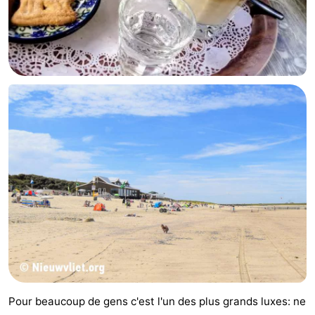
Points
Attractions
de
-
vue
Croisières
-
Terrains
-
de
Aires
-
jeux
de
Bowling
-
jeux
Parcours
Centres
intérieures
de
de
Villages
mini-
bien-
&
Nature
Pour beaucoup de gens c'est l'un des plus grands luxes: ne
golf
être
villes
Sports