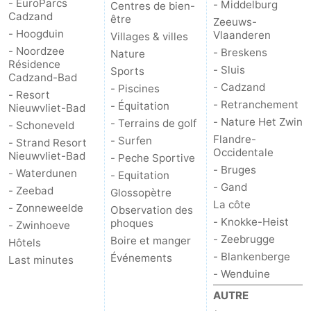
- EuroParcs
- Middelburg
Centres de bien-
Cadzand
être
Zeeuws-
- Hoogduin
Vlaanderen
Villages & villes
- Noordzee
- Breskens
Nature
Résidence
- Sluis
Sports
Cadzand-Bad
- Cadzand
- Piscines
- Resort
- Retranchement
- Équitation
Nieuwvliet-Bad
- Nature Het Zwin
- Terrains de golf
- Schoneveld
Flandre-
- Surfen
- Strand Resort
Occidentale
Nieuwvliet-Bad
- Peche Sportive
- Bruges
- Waterdunen
- Equitation
- Gand
- Zeebad
Glossopètre
La côte
- Zonneweelde
Observation des
- Knokke-Heist
phoques
- Zwinhoeve
- Zeebrugge
Boire et manger
Hôtels
- Blankenberge
Événements
Last minutes
- Wenduine
AUTRE