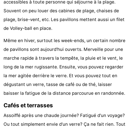
accessibles à toute personne qui séjourne à la plage.
Domburg
-
Souvent on peu louer des cabines de plage, chaises de
plage, brise-vent, etc. Les pavillons mettent aussi un filet
Zoutelande
-
de Volley-ball en place.
Vlissingen
-
Même en hiver, surtout les week-ends, un certain nombre
de pavillons sont aujourd'hui ouverts. Merveille pour une
Middelburg
Zeeuws-
marche rapide à travers la tempête, la pluie et le vent, le
Vlaanderen
-
long de la mer rugissante. Ensuite, vous pouvez regarder
la mer agitée derrière le verre. Et vous pouvez tout en
Breskens
-
dégustant un verre, tasse de café ou de thé, laisser
Sluis
-
baisser la fatigue de la distance parcourue en randonnée.
Cadzand
-
Cafés et terrasses
Retranchement
-
Assoiffé après une chaude journée? Fatigué d'un voyage?
Ou tout simplement envie d'un verre? Ça ne fait rien. Tout
Nature
Flandre-