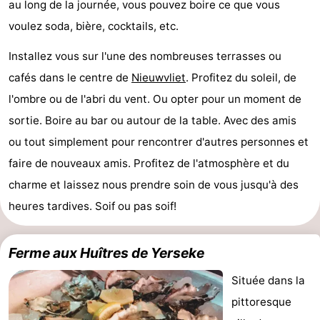
au long de la journée, vous pouvez boire ce que vous
Het
Occidentale
-
voulez soda, bière, cocktails, etc.
Installez vous sur l'une des nombreuses terrasses ou
Zwin
Bruges
-
cafés dans le centre de
Nieuwvliet
. Profitez du soleil, de
Gand
La
l'ombre ou de l'abri du vent. Ou opter pour un moment de
sortie. Boire au bar ou autour de la table. Avec des amis
côte
-
ou tout simplement pour rencontrer d'autres personnes et
Knokke-
-
faire de nouveaux amis. Profitez de l'atmosphère et du
charme et laissez nous prendre soin de vous jusqu'à des
Heist
Zeebrugge
-
heures tardives. Soif ou pas soif!
Blankenberge
-
Wenduine
Météo
Ferme aux Huîtres de Yerseke
Située dans la
Contact
pittoresque