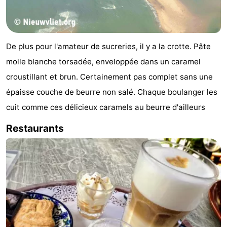
Bad
Zonneweelde
-
Zwinhoeve
Hôtels
De plus pour l'amateur de sucreries, il y a la crotte. Pâte
Last
molle blanche torsadée, enveloppée dans un caramel
croustillant et brun. Certainement pas complet sans une
minutes
Plages
épaisse couche de beurre non salé. Chaque boulanger les
Voir
cuit comme ces délicieux caramels au beurre d'ailleurs
Restaurants
et
Lieux
faire
d'intérêt
-
Musées
-
Monuments
-
Moulins
-