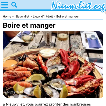
Home
Nieuwvliet
Home
Nieuwvliet
Lieux d'intérêt
Boire et manger
Boire et manger
Astuces
Avec
les
Passer
enfants
la
Appartements
nuit
Campings
Chaumières
-
Bad
-
à Nieuwvliet, vous pourrez profiter des nombreuses