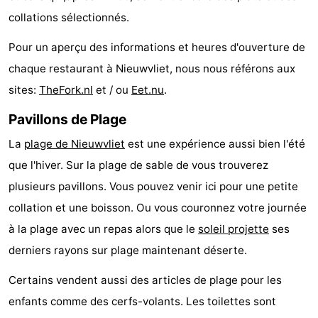
collations sélectionnés.
manger
Pratiques
Pour un aperçu des informations et heures d'ouverture de
Forum
chaque restaurant à Nieuwvliet, nous nous référons aux
Route
sites:
TheFork.nl
et / ou
Eet.nu
.
Pavillons de Plage
-
La
plage de Nieuwvliet
est une expérience aussi bien l'été
Stationnement
Adresses
que l'hiver. Sur la plage de sable de vous trouverez
Médicales
Région
plusieurs pavillons. Vous pouvez venir ici pour une petite
collation et une boisson. Ou vous couronnez votre journée
Zeeland
à la plage avec un repas alors que le
soleil projette
ses
Walcheren
derniers rayons sur plage maintenant déserte.
-
Certains vendent aussi des articles de plage pour les
enfants comme des cerfs-volants. Les toilettes sont
Veere
-