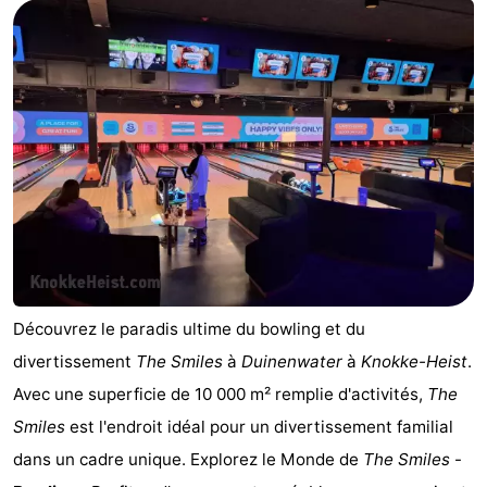
Meersee
Beach
-
Resort
De
-
Nieuwvliet-
Meulinge
EuroParcs
-
Bad
Cadzand
Hoogduin
-
Noordzee
-
Résidence
Resort
-
Cadzand-
Nieuwvliet-
Schoneveld
-
Découvrez le paradis ultime du bowling et du
divertissement
The Smiles
à
Duinenwater
à
Knokke-Heist
.
Bad
Bad
Strand
-
Avec une superficie de 10 000 m² remplie d'activités,
The
Resort
Waterdunen
-
Smiles
est l'endroit idéal pour un divertissement familial
dans un cadre unique. Explorez le Monde de
The Smiles
-
Nieuwvliet-
Zeebad
-