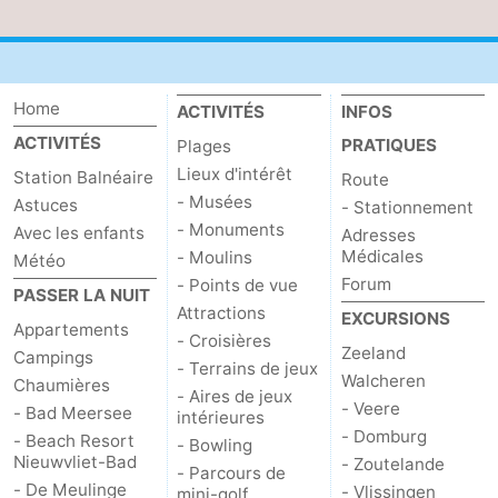
manger
Pratiques
Forum
Home
ACTIVITÉS
INFOS
Route
ACTIVITÉS
PRATIQUES
Plages
Lieux d'intérêt
Station Balnéaire
Route
-
- Musées
Astuces
- Stationnement
- Monuments
Avec les enfants
Adresses
Stationnement
Adresses
Médicales
- Moulins
Météo
Forum
- Points de vue
Médicales
Région
PASSER LA NUIT
Attractions
EXCURSIONS
Appartements
Zeeland
- Croisières
Zeeland
Campings
- Terrains de jeux
Walcheren
Chaumières
Walcheren
- Aires de jeux
- Veere
- Bad Meersee
intérieures
- Domburg
-
- Beach Resort
- Bowling
Nieuwvliet-Bad
- Zoutelande
- Parcours de
Veere
-
- De Meulinge
- Vlissingen
mini-golf