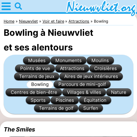
Home
Nieuwvliet
Home
Nieuwvliet
Voir et faire
Attractions
Bowling
Bowling à Nieuwvliet
Astuces
et ses alentours
Avec
Musées
Monuments
Moulins
les
Passer
Points de vue
Attractions
Croisières
enfants
la
Appartements
Terrains de jeux
Aires de jeux intérieures
Bowling
Parcours de mini-golf
nuit
Campings
Centres de bien-être
Villages & villes
Nature
Sports
Piscines
Équitation
Chaumières
Terrains de golf
Surfen
-
The Smiles
Bad
-