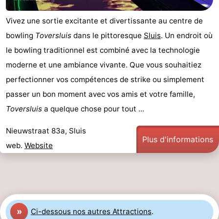
Points
Attractions
Vivez une sortie excitante et divertissante au centre de
bowling
Toversluis
dans le pittoresque
Sluis
. Un endroit où
de
-
le bowling traditionnel est combiné avec la technologie
vue
Croisières
-
moderne et une ambiance vivante. Que vous souhaitiez
perfectionner vos compétences de strike ou simplement
Terrains
-
passer un bon moment avec vos amis et votre famille,
de
Aires
-
Toversluis
a quelque chose pour tout ...
jeux
de
Bowling
-
Nieuwstraat 83a, Sluis
Plus d'informations
web.
Website
jeux
Parcours
Centres
intérieures
de
de
Villages
mini-
bien-
&
Nature
»
Ci-dessous nos autres Attractions
.
golf
être
villes
Sports