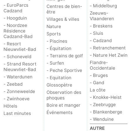
- EuroParcs
- Middelburg
Centres de bien-
Domburg
-
Cadzand
être
Zeeuws-
- Hoogduin
Vlaanderen
Villages & villes
Zoutelande
-
- Noordzee
- Breskens
Nature
Résidence
- Sluis
Sports
Cadzand-Bad
Vlissingen
-
- Cadzand
- Piscines
- Resort
- Retranchement
- Équitation
Nieuwvliet-Bad
Middelburg
Zeeuws-
- Nature Het Zwin
- Terrains de golf
- Schoneveld
Flandre-
Vlaanderen
-
- Surfen
- Strand Resort
Occidentale
Nieuwvliet-Bad
- Peche Sportive
- Bruges
Breskens
-
- Waterdunen
- Equitation
- Gand
- Zeebad
Glossopètre
Sluis
-
La côte
- Zonneweelde
Observation des
- Knokke-Heist
phoques
- Zwinhoeve
Cadzand
-
- Zeebrugge
Boire et manger
Hôtels
- Blankenberge
Événements
Last minutes
Retranchement
-
- Wenduine
AUTRE
Nature
Flandre-