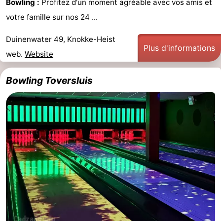
Bowling :
Profitez d'un moment agréable avec vos amis et
Bad
Zonneweelde
-
votre famille sur nos 24 ...
Zwinhoeve
Hôtels
Duinenwater 49, Knokke-Heist
Plus d'informations
web.
Website
Last
Bowling Toversluis
minutes
Plages
Voir
et
Lieux
faire
d'intérêt
-
Musées
-
Monuments
-
Moulins
-