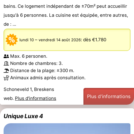
bains. Ce logement indépendant de ±70m² peut accueillir
Het
Occidentale
-
jusqu'à 6 personnes. La cuisine est équipée, entre autres,
de : ...
Zwin
Bruges
-
Gand
La
–
:
dès €1.780
lundi 10
vendredi 14 août 2026
côte
-
Max. 6 personen.
Nombre de chambres: 3.
Knokke-
-
Distance de la plage: ±300 m.
Animaux admis après consultation.
Heist
Zeebrugge
-
Schoneveld 1, Breskens
Blankenberge
-
Plus d'informations
web.
Plus d'informations
Wenduine
Météo
Unique Luxe 4
Contact