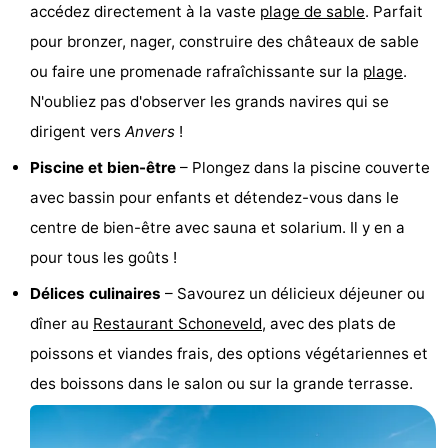
accédez directement à la vaste
plage de sable
. Parfait
Points
Attractions
pour bronzer, nager, construire des châteaux de sable
ou faire une promenade rafraîchissante sur la
plage
.
de
-
N'oubliez pas d'observer les grands navires qui se
vue
Croisières
-
dirigent vers
Anvers
!
Terrains
-
Piscine et bien-être
– Plongez dans la piscine couverte
avec bassin pour enfants et détendez-vous dans le
de
Aires
-
centre de bien-être avec sauna et solarium. Il y en a
jeux
de
Bowling
-
pour tous les goûts !
Délices culinaires
– Savourez un délicieux déjeuner ou
jeux
Parcours
Centres
dîner au
Restaurant Schoneveld
, avec des plats de
intérieures
de
de
Villages
poissons et viandes frais, des options végétariennes et
des boissons dans le salon ou sur la grande terrasse.
mini-
bien-
&
Nature
golf
être
villes
Sports