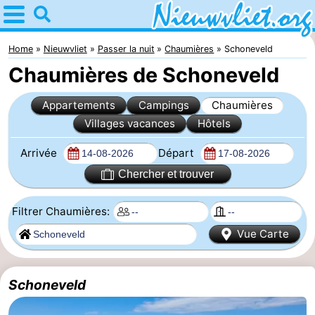
Home
Nieuwvliet
Home
Nieuwvliet
Passer la nuit
Chaumières
Schoneveld
Chaumières de Schoneveld
Astuces
Appartements
Campings
Chaumières
Avec
Villages vacances
Hôtels
les
Passer
Arrivée
Départ
enfants
la
Appartements
Chercher et trouver
nuit
Campings
Filtrer Chaumières:
Vue Carte
Chaumières
-
Schoneveld
Bad
-