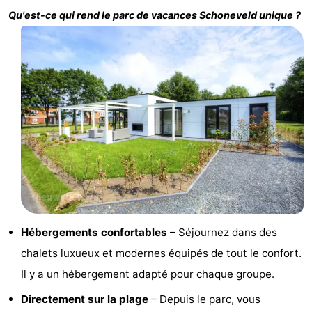
Qu'est-ce qui rend le parc de vacances
Schoneveld
unique ?
Bad
Zonneweelde
-
Zwinhoeve
Hôtels
Last
minutes
Plages
Voir
et
Lieux
faire
d'intérêt
-
Hébergements confortables
–
Séjournez dans des
Musées
-
chalets luxueux et modernes
équipés de tout le confort.
Monuments
-
Il y a un hébergement adapté pour chaque groupe.
Directement sur la plage
– Depuis le parc, vous
Moulins
-