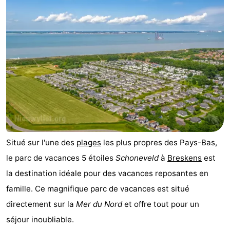
Meersee
Beach
-
Resort
De
-
Nieuwvliet-
Meulinge
EuroParcs
-
Bad
Cadzand
Hoogduin
-
Noordzee
-
Résidence
Resort
-
Situé sur l'une des
plages
les plus propres des Pays-Bas,
Cadzand-
Nieuwvliet-
Schoneveld
-
le parc de vacances 5 étoiles
Schoneveld
à
Breskens
est
la destination idéale pour des vacances reposantes en
Bad
Bad
Strand
-
famille. Ce magnifique parc de vacances est situé
Resort
Waterdunen
-
directement sur la
Mer du Nord
et offre tout pour un
séjour inoubliable.
Nieuwvliet-
Zeebad
-