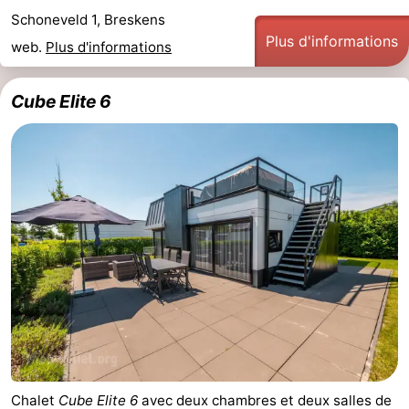
Schoneveld 1, Breskens
Domburg
-
Plus d'informations
web.
Plus d'informations
Zoutelande
-
Cube Elite 6
Vlissingen
-
Middelburg
Zeeuws-
Vlaanderen
-
Breskens
-
Sluis
-
Cadzand
-
Retranchement
-
Chalet
Cube Elite 6
avec deux chambres et deux salles de
Nature
Flandre-