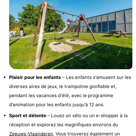
-
Piscines
-
Équitation
-
Terrains
-
de
Surfen
-
Plaisir pour les enfants
– Les enfants s'amusent sur les
golf
Peche
-
diverses aires de jeux, le trampoline gonflable et,
Sportive
Equitation
Observation
pendant les vacances d'été, avec le programme
d'animation pour les enfants jusqu'à 12 ans.
des
Glossopètre
Sport et détente
– Louez un vélo ou un e-shopper à la
phoques
Boire
réception et explorez les magnifiques environs du
et
Événements
Zeeuws-Vlaanderen
. Vous trouverez également un