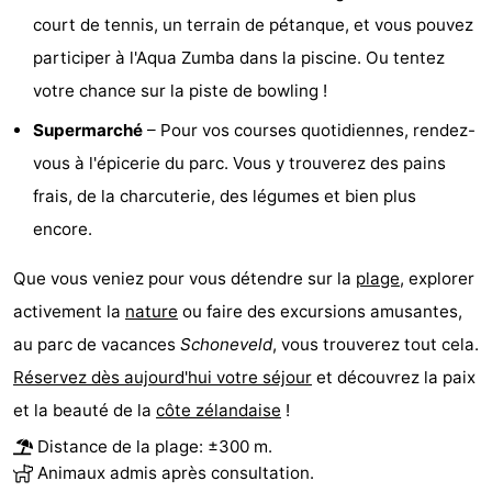
court de tennis, un terrain de pétanque, et vous pouvez
manger
Pratiques
participer à l'Aqua Zumba dans la piscine. Ou tentez
Forum
votre chance sur la piste de bowling !
Supermarché
– Pour vos courses quotidiennes, rendez-
Route
vous à l'épicerie du parc. Vous y trouverez des pains
-
frais, de la charcuterie, des légumes et bien plus
encore.
Stationnement
Adresses
Que vous veniez pour vous détendre sur la
plage
, explorer
Médicales
Région
activement la
nature
ou faire des excursions amusantes,
Zeeland
au parc de vacances
Schoneveld
, vous trouverez tout cela.
Réservez dès aujourd'hui votre séjour
et découvrez la paix
Walcheren
et la beauté de la
côte zélandaise
!
-
Distance de la plage: ±300 m.
Animaux admis après consultation.
Veere
-