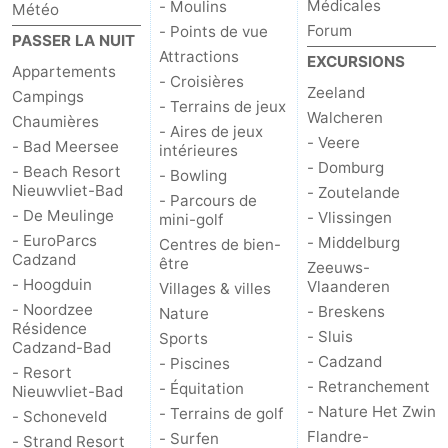
Médicales
- Moulins
Météo
Forum
- Points de vue
PASSER LA NUIT
Attractions
EXCURSIONS
Appartements
- Croisières
Zeeland
Campings
- Terrains de jeux
Walcheren
Chaumières
- Aires de jeux
- Veere
- Bad Meersee
intérieures
- Domburg
- Beach Resort
- Bowling
Nieuwvliet-Bad
- Zoutelande
- Parcours de
- De Meulinge
- Vlissingen
mini-golf
- EuroParcs
- Middelburg
Centres de bien-
Cadzand
être
Zeeuws-
- Hoogduin
Vlaanderen
Villages & villes
- Noordzee
- Breskens
Nature
Résidence
- Sluis
Sports
Cadzand-Bad
- Cadzand
- Piscines
- Resort
- Retranchement
- Équitation
Nieuwvliet-Bad
- Nature Het Zwin
- Terrains de golf
- Schoneveld
Flandre-
- Surfen
- Strand Resort