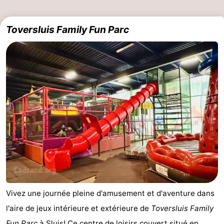
Domburg
-
Toversluis Family Fun Parc
Zoutelande
-
Vlissingen
-
Middelburg
Zeeuws-
Vlaanderen
-
Breskens
-
Sluis
-
Cadzand
-
Vivez une journée pleine d'amusement et d'aventure dans
Retranchement
-
l'aire de jeux intérieure et extérieure de
Toversluis Family
Nature
Flandre-
Fun Parc
à
Sluis
! Ce centre de loisirs couvert situé en