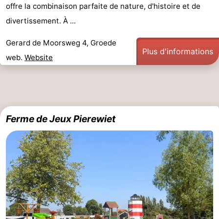
offre la combinaison parfaite de nature, d'histoire et de
Points
Attractions
divertissement. À ...
de
-
Gerard de Moorsweg 4, Groede
Plus d'informations
web.
Website
vue
Croisières
-
Terrains
-
de
Aires
-
Ferme de Jeux Pierewiet
jeux
de
Bowling
-
jeux
Parcours
Centres
intérieures
de
de
Villages
mini-
bien-
&
Nature
golf
être
villes
Sports