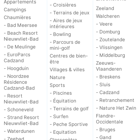
Appartements
- Croisières
Zeeland
Campings
- Terrains de jeux
Walcheren
Chaumières
- Aires de jeux
- Veere
- Bad Meersee
intérieures
- Domburg
- Beach Resort
- Bowling
Nieuwvliet-Bad
- Zoutelande
- Parcours de
- De Meulinge
- Vlissingen
mini-golf
- EuroParcs
- Middelburg
Centres de bien-
Cadzand
être
Zeeuws-
- Hoogduin
Vlaanderen
Villages & villes
- Noordzee
- Breskens
Nature
Résidence
- Sluis
Sports
Cadzand-Bad
- Cadzand
- Piscines
- Resort
- Retranchement
- Équitation
Nieuwvliet-Bad
- Nature Het Zwin
- Terrains de golf
- Schoneveld
Flandre-
- Surfen
- Strand Resort
Occidentale
Nieuwvliet-Bad
- Peche Sportive
- Bruges
- Waterdunen
- Equitation
- Gand
- Zeebad
Glossopètre