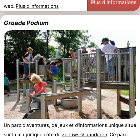
Plus d'informations
web.
Plus d'informations
Bad
Zonneweelde
-
Groede Podium
Zwinhoeve
Hôtels
Last
minutes
Plages
Voir
et
Lieux
faire
d'intérêt
-
Musées
-
Monuments
-
Un parc d'aventures, de jeux et d'informations unique situé
sur la magnifique côte de
Zeeuws-Vlaanderen
. Ce parc
Moulins
-