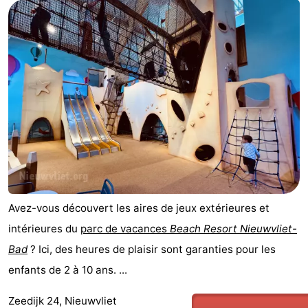
Meersee
Beach
-
Resort
De
-
Nieuwvliet-
Meulinge
EuroParcs
-
Bad
Cadzand
Hoogduin
-
Noordzee
-
Résidence
Resort
-
Cadzand-
Nieuwvliet-
Schoneveld
-
Avez-vous découvert les aires de jeux extérieures et
intérieures du
parc de vacances
Beach Resort Nieuwvliet-
Bad
Bad
Strand
-
Bad
? Ici, des heures de plaisir sont garanties pour les
Resort
Waterdunen
-
enfants de 2 à 10 ans. ...
Nieuwvliet-
Zeebad
-
Zeedijk 24, Nieuwvliet