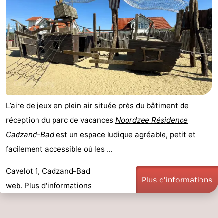
manger
Pratiques
Forum
Route
-
Stationnement
Adresses
L’aire de jeux en plein air située près du bâtiment de
réception du parc de vacances
Noordzee Résidence
Médicales
Région
Cadzand-Bad
est un espace ludique agréable, petit et
Zeeland
facilement accessible où les ...
Walcheren
Cavelot 1, Cadzand-Bad
Plus d'informations
web.
Plus d'informations
-
Veere
-