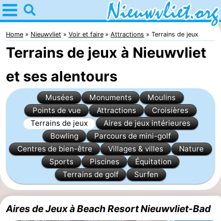
Home
Nieuwvliet
Home
Nieuwvliet
Voir et faire
Attractions
Terrains de jeux
Terrains de jeux à Nieuwvliet
Astuces
et ses alentours
Avec
Musées
Monuments
Moulins
les
Passer
Points de vue
Attractions
Croisières
enfants
la
Appartements
Terrains de jeux
Aires de jeux intérieures
Bowling
Parcours de mini-golf
nuit
Campings
Centres de bien-être
Villages & villes
Nature
Sports
Piscines
Équitation
Chaumières
Terrains de golf
Surfen
-
Aires de Jeux à Beach Resort Nieuwvliet-Bad
Bad
-