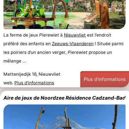
-
Piscines
-
Équitation
-
La ferme de jeux
Pierewiet
à
Nieuwvliet
est l’endroit
préféré des enfants en
Zeeuws-Vlaanderen
! Située parmi
Terrains
-
les poiriers d’un ancien verger,
Pierewiet
propose un
de
Surfen
-
mélange ...
golf
Peche
-
Mettenijedijk 16, Nieuwvliet
Plus d'informations
web.
Plus d'informations
Sportive
Equitation
Observation
Aire de jeux de Noordzee Résidence Cadzand-Bad
des
Glossopètre
phoques
Boire
et
Événements