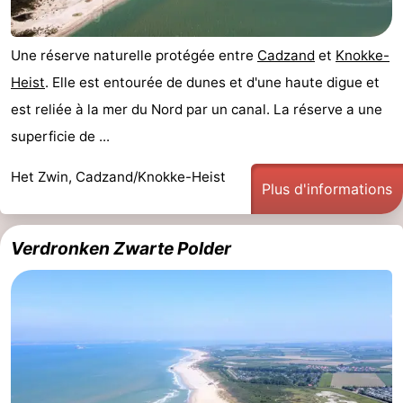
Points
Attractions
Une réserve naturelle protégée entre
Cadzand
et
Knokke-
de
-
Heist
. Elle est entourée de dunes et d'une haute digue et
vue
Croisières
-
est reliée à la mer du Nord par un canal. La réserve a une
superficie de ...
Terrains
-
Het Zwin, Cadzand/Knokke-Heist
de
Aires
-
Plus d'informations
jeux
de
Bowling
-
Verdronken Zwarte Polder
jeux
Parcours
Centres
intérieures
de
de
Villages
mini-
bien-
&
Nature
golf
être
villes
Sports