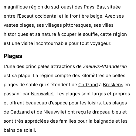
magnifique région du sud-ouest des Pays-Bas, située
Meersee
Beach
-
entre l'Escaut occidental et la frontière belge. Avec ses
Resort
De
-
vastes plages, ses villages pittoresques, ses villes
historiques et sa nature à couper le souffle, cette région
Nieuwvliet-
Meulinge
EuroParcs
-
est une visite incontournable pour tout voyageur.
Bad
Cadzand
Hoogduin
-
Plages
Noordzee
-
L'une des principales attractions de
Zeeuws-Vlaanderen
est sa plage. La région compte des kilomètres de belles
Résidence
Resort
-
plages de sable qui s'étendent de
Cadzand
à
Breskens
en
Cadzand-
Nieuwvliet-
Schoneveld
-
passant par
Nieuwvliet
. Les plages sont larges et propres
et offrent beaucoup d'espace pour les loisirs. Les plages
Bad
Bad
Strand
-
de
Cadzand
et de
Nieuwvliet
ont reçu le drapeau bleu et
Resort
Waterdunen
-
sont très appréciées des familles pour la baignade et les
bains de soleil.
Nieuwvliet-
Zeebad
-