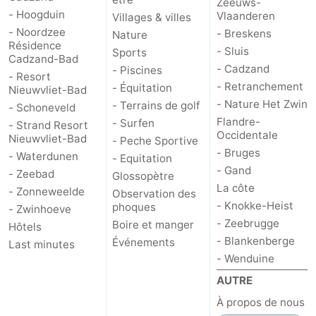
Zeeuws-
- Hoogduin
Vlaanderen
Villages & villes
- Noordzee
- Breskens
Nature
Résidence
- Sluis
Sports
Cadzand-Bad
- Cadzand
- Piscines
- Resort
- Retranchement
- Équitation
Nieuwvliet-Bad
- Nature Het Zwin
- Terrains de golf
- Schoneveld
Flandre-
- Surfen
- Strand Resort
Occidentale
Nieuwvliet-Bad
- Peche Sportive
- Bruges
- Waterdunen
- Equitation
- Gand
- Zeebad
Glossopètre
La côte
- Zonneweelde
Observation des
- Knokke-Heist
phoques
- Zwinhoeve
- Zeebrugge
Boire et manger
Hôtels
- Blankenberge
Événements
Last minutes
- Wenduine
AUTRE
À propos de nous