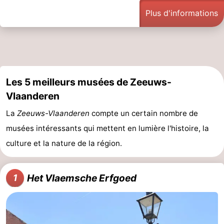
Plus d'informations
Domburg
-
Zoutelande
-
Vlissingen
-
Les 5 meilleurs musées de Zeeuws-
Middelburg
Zeeuws-
Vlaanderen
Vlaanderen
-
La
Zeeuws-Vlaanderen
compte un certain nombre de
musées intéressants qui mettent en lumière l'histoire, la
Breskens
-
culture et la nature de la région.
Sluis
-
Cadzand
-
Het Vlaemsche Erfgoed
1
Retranchement
-
Nature
Flandre-