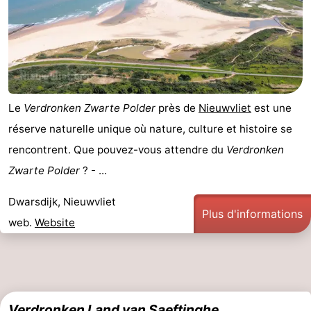
-
Piscines
-
Équitation
-
Le
Verdronken Zwarte Polder
près de
Nieuwvliet
est une
Terrains
-
réserve naturelle unique où nature, culture et histoire se
de
Surfen
-
rencontrent. Que pouvez-vous attendre du
Verdronken
Zwarte Polder
? - ...
golf
Peche
-
Dwarsdijk, Nieuwvliet
Sportive
Equitation
Observation
Plus d'informations
web.
Website
des
Glossopètre
phoques
Boire
et
Événements
Verdronken Land van Saeftinghe