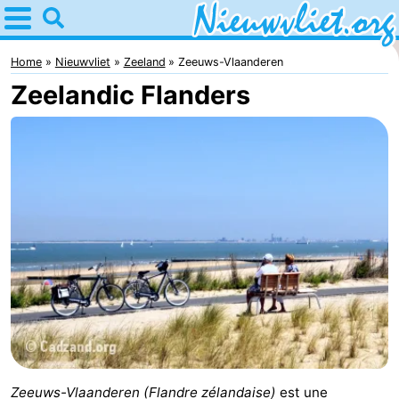
Home
Nieuwvliet
Home
Nieuwvliet
Zeeland
Zeeuws-Vlaanderen
Zeelandic Flanders
Astuces
Avec
les
Passer
enfants
la
Appartements
nuit
Campings
Chaumières
-
Bad
-
Zeeuws-Vlaanderen
(Flandre zélandaise)
est une