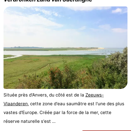
manger
Pratiques
Forum
Route
-
Stationnement
Adresses
Médicales
Région
Zeeland
Située près d'Anvers, du côté est de la
Zeeuws-
Walcheren
Vlaanderen
, cette zone d'eau saumâtre est l'une des plus
vastes d'Europe. Créée par la force de la mer, cette
-
réserve naturelle s'est ...
Veere
-