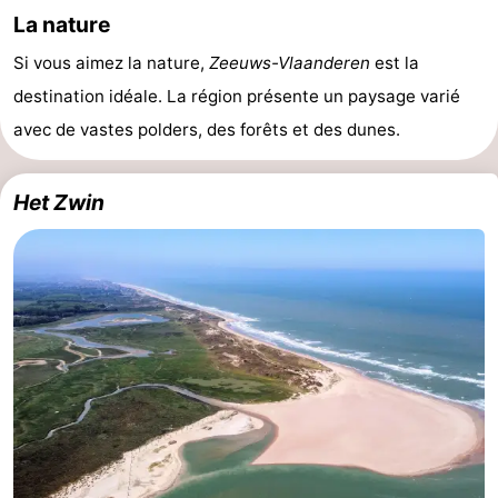
La nature
Bad
Zonneweelde
-
Si vous aimez la nature,
Zeeuws-Vlaanderen
est la
Zwinhoeve
Hôtels
destination idéale. La région présente un paysage varié
Last
avec de vastes polders, des forêts et des dunes.
minutes
Plages
Het Zwin
Voir
et
Lieux
faire
d'intérêt
-
Musées
-
Monuments
-
Moulins
-