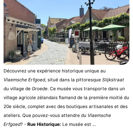
Het
Occidentale
-
Zwin
Bruges
-
Gand
La
côte
-
Knokke-
-
Découvrez une expérience historique unique au
Heist
Zeebrugge
-
Vlaemsche Erfgoed
, situé dans la pittoresque
Slijkstraat
du village de
Groede
. Ce musée vous transporte dans un
Blankenberge
-
village agricole zélandais flamand de la première moitié du
Wenduine
Météo
20e siècle, complet avec des boutiques artisanales et des
ateliers. Que pouvez-vous attendre du
Vlaemsche
Contact
Erfgoed
? -
Rue Historique:
Le musée est ...