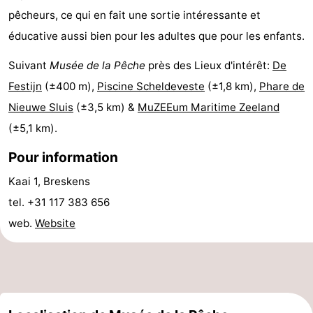
pêcheurs, ce qui en fait une sortie intéressante et
manger
Pratiques
éducative aussi bien pour les adultes que pour les enfants.
Forum
Suivant
Musée de la Pêche
près des Lieux d'intérêt:
De
Route
Festijn
(±400 m),
Piscine Scheldeveste
(±1,8 km),
Phare de
Nieuwe Sluis
(±3,5 km) &
MuZEEum Maritime Zeeland
-
(±5,1 km).
Stationnement
Adresses
Pour information
Médicales
Région
Kaai 1, Breskens
tel. +31 117 383 656
Zeeland
web.
Website
Walcheren
-
Veere
-