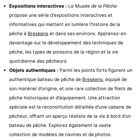
Expositions interactives :
Le
Musée de la Pêche
Bad
Zonneweelde
-
propose une série d'expositions interactives et
Zwinhoeve
Hôtels
informatives qui mettent en lumière l'histoire de la
pêche à
Breskens
et dans ses environs. Apprenez-en
Last
davantage sur le développement des techniques de
minutes
Plages
pêche, les types de poissons de la région et la vie
quotidienne des pêcheurs.
Voir
Objets authentiques :
Parmi les points forts figurent un
et
Lieux
authentique bateau de pêche de
Breskens
, équipé de
son matériel d'origine, et une rare collection de filets de
faire
d'intérêt
-
pêche historiques et d'équipement. Une attraction
Musées
-
spéciale est la reconstitution détaillée d'une cabane de
pêcheur, offrant un aperçu réaliste de la vie à bord d'un
Monuments
-
bateau de pêche. Explorez également la vaste
Moulins
-
collection de modèles de navires et de photos