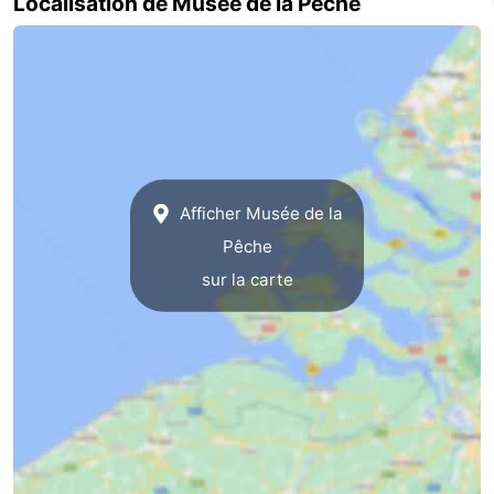
Localisation de Musée de la Pêche
Domburg
-
Zoutelande
-
Vlissingen
-
Middelburg
Zeeuws-
Afficher Musée de la
Vlaanderen
-
Pêche
sur la carte
Breskens
-
Sluis
-
Cadzand
-
Retranchement
-
Nature
Flandre-