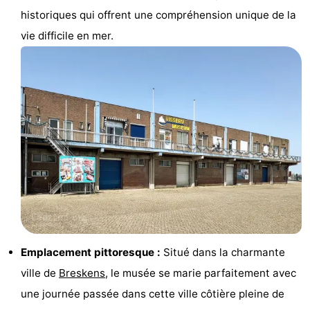
historiques qui offrent une compréhension unique de la
Points
Attractions
vie difficile en mer.
de
-
vue
Croisières
-
Terrains
-
de
Aires
-
jeux
de
Bowling
-
jeux
Parcours
Centres
intérieures
de
de
Villages
Emplacement pittoresque :
Situé dans la charmante
mini-
bien-
&
Nature
ville de
Breskens
, le musée se marie parfaitement avec
une journée passée dans cette ville côtière pleine de
golf
être
villes
Sports