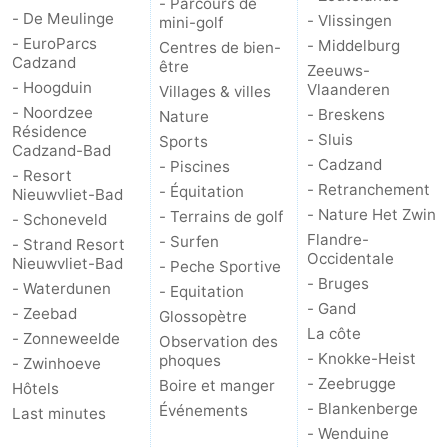
- Parcours de
- De Meulinge
- Vlissingen
mini-golf
- EuroParcs
- Middelburg
Centres de bien-
Cadzand
être
Zeeuws-
- Hoogduin
Vlaanderen
Villages & villes
- Noordzee
- Breskens
Nature
Résidence
- Sluis
Sports
Cadzand-Bad
- Cadzand
- Piscines
- Resort
- Retranchement
- Équitation
Nieuwvliet-Bad
- Nature Het Zwin
- Terrains de golf
- Schoneveld
Flandre-
- Surfen
- Strand Resort
Occidentale
Nieuwvliet-Bad
- Peche Sportive
- Bruges
- Waterdunen
- Equitation
- Gand
- Zeebad
Glossopètre
La côte
- Zonneweelde
Observation des
- Knokke-Heist
phoques
- Zwinhoeve
- Zeebrugge
Boire et manger
Hôtels
- Blankenberge
Événements
Last minutes
- Wenduine