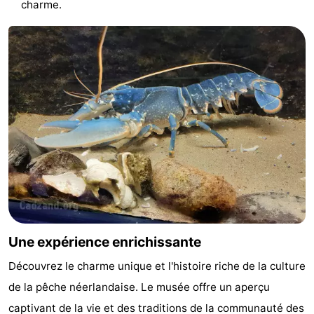
charme.
-
Piscines
-
Équitation
-
Terrains
-
de
Surfen
-
golf
Peche
-
Sportive
Equitation
Observation
Une expérience enrichissante
des
Glossopètre
Découvrez le charme unique et l'histoire riche de la culture
phoques
Boire
de la pêche néerlandaise. Le musée offre un aperçu
et
Événements
captivant de la vie et des traditions de la communauté des