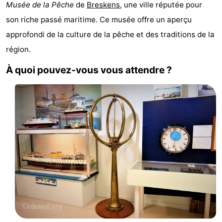
Musée de la Pêche
de
Breskens
, une ville réputée pour
Meersee
Beach
-
son riche passé maritime. Ce musée offre un aperçu
Resort
De
-
approfondi de la culture de la pêche et des traditions de la
région.
Nieuwvliet-
Meulinge
EuroParcs
-
À quoi pouvez-vous vous attendre ?
Bad
Cadzand
Hoogduin
-
Noordzee
-
Résidence
Resort
-
Cadzand-
Nieuwvliet-
Schoneveld
-
Bad
Bad
Strand
-
Resort
Waterdunen
-
Nieuwvliet-
Zeebad
-